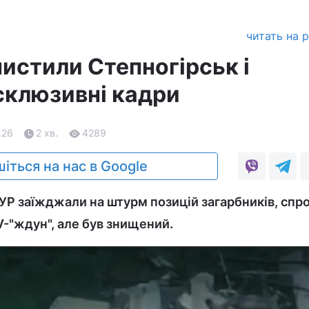
читать на 
чистили Степногірськ і
склюзивні кадри
.26
2 хв.
4289
іться на нас в Google
 ГУР заїжджали на штурм позицій загарбників, спр
-"ждун", але був знищений.