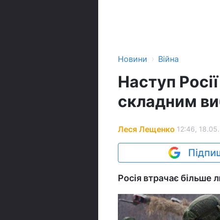
›
Новини
Війна
Наступ Росії
складним виб
Леся Лещенко
12:46, 18.05
Підпиш
Росія втрачає більше 