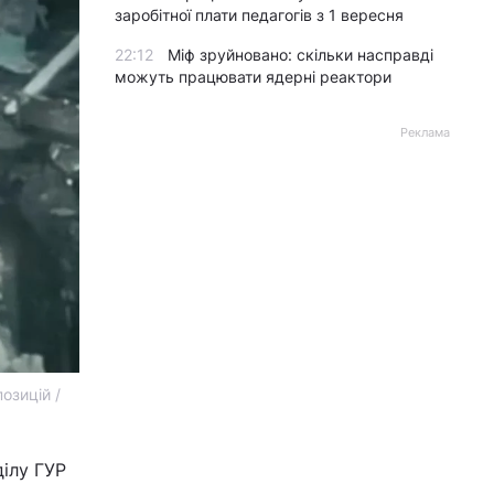
заробітної плати педагогів з 1 вересня
22:12
Міф зруйновано: скільки насправді
можуть працювати ядерні реактори
Реклама
озицій /
ділу ГУР