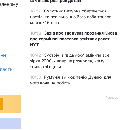
Шмигаль розкрив деталі
саленому
18:57
Супутник Сатурна обертається
настільки повільно, що його доба триває
майже 16 днів
18:56
Захід проігнорував прохання Києва
про термінові поставки зенітних ракет, -
NYT
ини
18:42
Зустріч із "відьмою" змінила все:
зірка 2000-х вперше розкрила, чому
зникла зі сцени
бласть
18:30
Румунія змінює течію Дунаю: для
чого вона це робить
Реклама
k