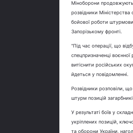
Міноборони продовжують 
розвідники Міністерства 
бойової роботи штурмовик
Запорізькому фронті.
"Під час операції, що від
спецпризначенці воєнної 
витіснити російських окуп
йдеться у повідомленні.
Розвідники розповіли, що
штурм позицій загарбникі
У результаті боїв у склад
укріплених позицій, ключ
та оборони України, наго