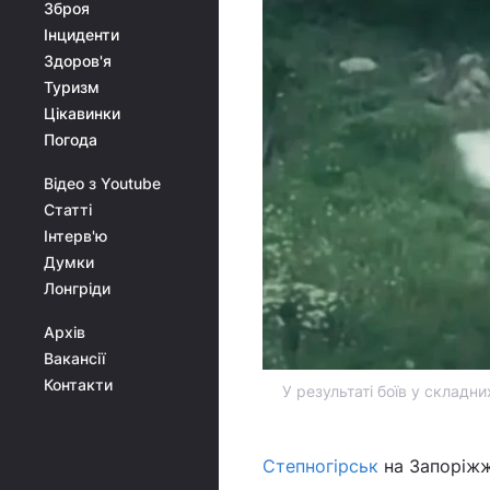
Зброя
Інциденти
Здоров'я
Туризм
Цікавинки
Погода
Відео з Youtube
Статті
Інтерв'ю
Думки
Лонгріди
Архів
Вакансії
Контакти
У результаті боїв у складни
Степногірськ
на Запоріжж