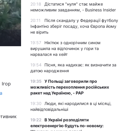
20:18
Дістатися "нуля" стає майже
неможливим завданням, - Business Insider
20:11
Після скандалу у Федерації футболу
Інфантіно зберіг посаду, хоча Європа йому
не вірить
19:57
Нікітюк з однорічним сином
вирушила на відпочинок у гори та
нарвалася на хейт
19:54
Пісня, яка надихає: як визначити за
датою народження
19:35
У Польщі заговорили про
 Ігор
можливість перехоплення російських
а
ракет над Україною, - PAP
19:30
Люди, які народилися в ці місяці,
найвідповідальніші
отивник
19:22
В Україні розподіляти
електроенергію будуть по-новому: