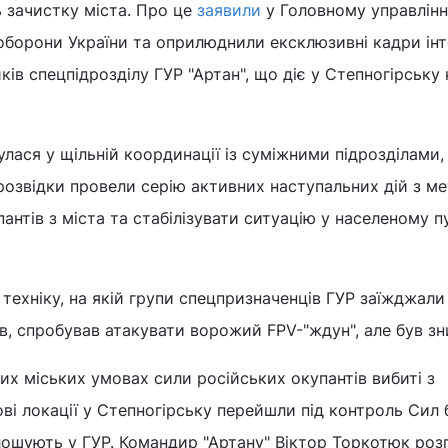
зачистку міста. Про це
заявили
у Головному управлінн
оборони України та оприлюднили ексклюзивні кадри інт
ів спецпідрозділу ГУР "Артан", що діє у Степногірську 
булася у щільній координації із суміжними підрозділами,
розвідки провели серію активних наступальних дій з м
антів з міста та стабілізувати ситуацію у населеному пун
 техніку, на якій групи спецпризначенців ГУР заїжджали
в, спробував атакувати ворожий FPV-"ждун", але був з
них міських умовах сили російських окупантів вибиті з
ові локації у Степногірську перейшли під контроль Сил
лошують у ГУР. Командир "Артану" Віктор Торкотюк розп