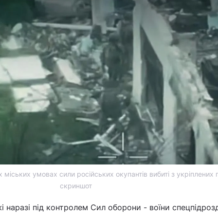
х міських умовах сили російських окупантів вибиті з укріплених п
скриншот
і наразі під контролем Сил оборони - воїни спецпідроз