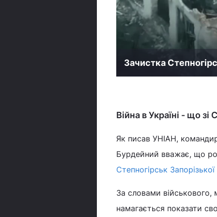
Зачистка Степногір
Війна в Україні - що зі
Як писав УНІАН, командир
Бурдейний вважає, що ро
Степногірськ Запорізької
За словами військового, 
намагається показати сво