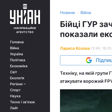
›
Новини
Війна
Бійці ГУР за
ІНФОРМАЦІЙНЕ
показали ек
АГЕНТСТВО
Головна
Лариса Козова
Війна
12:49, 18.05
Україна
Підпиш
Політика
Економіка
Світ
Техніку, на якій групи
Екологія
атакувати ворожий FPV
Регіони
Спорт
Наука
Техно і зв'язок
Лайт