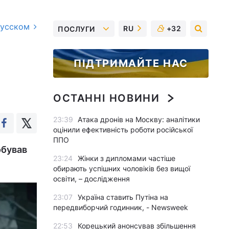
русском
RU
+32
ПОСЛУГИ
ПІДТРИМАЙТЕ НАС
ОСТАННІ НОВИНИ
23:39
Атака дронів на Москву: аналітики
оцінили ефективність роботи російської
ППО
обував
23:24
Жінки з дипломами частіше
обирають успішних чоловіків без вищої
освіти, – дослідження
23:07
Україна ставить Путіна на
передвиборчий годинник, - Newsweek
22:53
Корецький анонсував збільшення