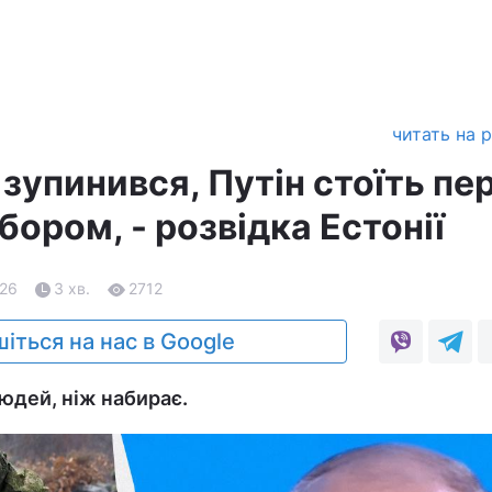
читать на 
 зупинився, Путін стоїть пе
ором, - розвідка Естонії
.26
3 хв.
2712
іться на нас в Google
людей, ніж набирає.