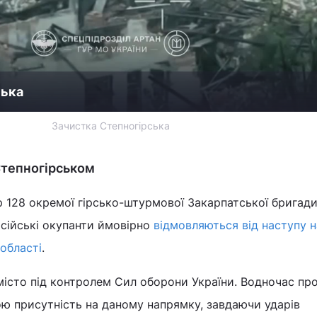
ська
Зачистка Степногірська
 Степногірськом
 128 окремої гірсько-штурмової Закарпатської бригади
сійські окупанти ймовірно
відмовляються від наступу н
 області
.
місто під контролем Сил оборони України. Водночас пр
ю присутність на даному напрямку, завдаючи ударів