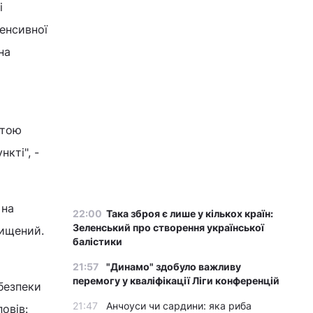
і
енсивної
на
етою
кті", -
 на
22:00
Така зброя є лише у кількох країн:
Зеленський про створення української
нищений.
балістики
21:57
"Динамо" здобуло важливу
перемогу у кваліфікації Ліги конференцій
 безпеки
21:47
Анчоуси чи сардини: яка риба
овів: