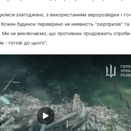
дилися злагоджено, з використанням аеророзвідки і то
 Кожен будинок перевірено на наявність "сюрпризів" та
. Ми не виключаємо, що противник продовжить спроби
м - готові до цього".