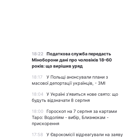
18:22
Податкова служба передасть
Міноборони дані про чоловіків 18–60
років: що вирішив уряд
18:17
У Польщі анонсували плани з
масової депортації українців, - ЗМІ
18:04
У Україні з'явиться нове свято: що
будуть відзначати 8 серпня
18:00
Гороскоп на 7 серпня за картами
Таро: Водоліям - вибір, Близнюкам -
прискорення
17:58
У Єврокомісії відреагували на заяву