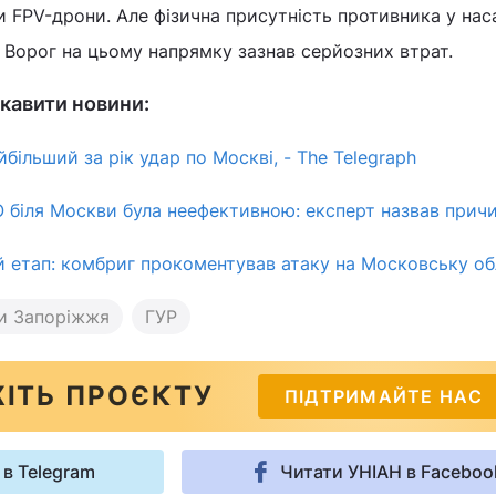
 FPV-дрони. Але фізична присутність противника у на
. Ворог на цьому напрямку зазнав серйозних втрат.
кавити новини:
йбільший за рік удар по Москві, - The Telegraph
 біля Москви була неефективною: експерт назвав прич
ий етап: комбриг прокоментував атаку на Московську о
и Запоріжжя
ГУР
ІТЬ ПРОЄКТУ
ПІДТРИМАЙТЕ НАС
 в Telegram
Читати УНІАН в Faceboo