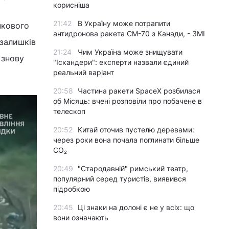
корисніша
21:42
В Україну може потрапити
чкового
антидронова ракета CM-70 з Канади, - ЗМІ
 залишків
21:24
Чим Україна може знищувати
 знову
"Іскандери": експерти назвали єдиний
реальний варіант
20:58
Частина ракети SpaceX розбилася
об Місяць: вчені розповіли про побачене в
телескоп
20:52
Китай оточив пустелю деревами:
через роки вона почала поглинати більше
CO₂
20:49
"Стародавній" римський театр,
популярний серед туристів, виявився
підробкою
20:45
Ці знаки на долоні є не у всіх: що
вони означають