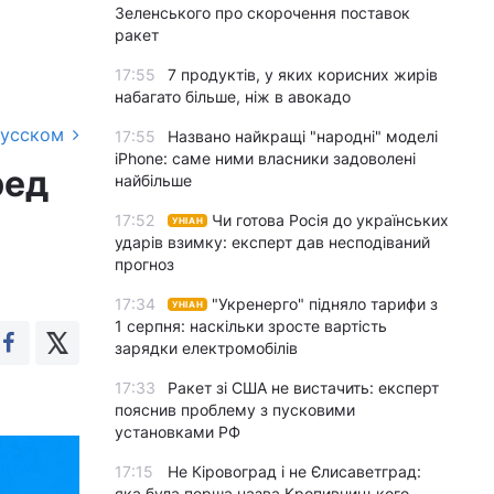
Зеленського про скорочення поставок
ракет
17:55
7 продуктів, у яких корисних жирів
набагато більше, ніж в авокадо
русском
17:55
Названо найкращі "народні" моделі
iPhone: саме ними власники задоволені
ред
найбільше
17:52
Чи готова Росія до українських
УНІАН
ударів взимку: експерт дав несподіваний
прогноз
17:34
"Укренерго" підняло тарифи з
УНІАН
1 серпня: наскільки зросте вартість
зарядки електромобілів
17:33
Ракет зі США не вистачить: експерт
пояснив проблему з пусковими
установками РФ
17:15
Не Кіровоград і не Єлисаветград:
яка була перша назва Кропивницького