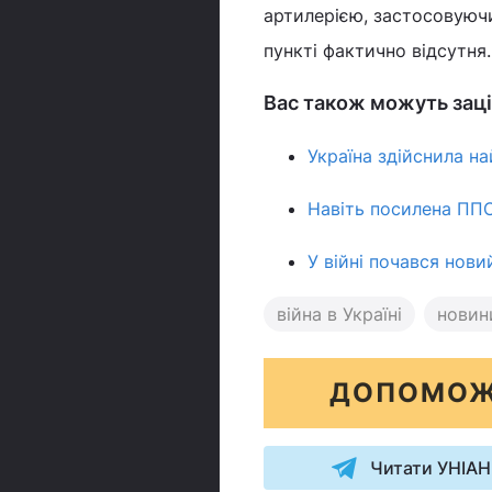
артилерією, застосовуючи
пункті фактично відсутня
Вас також можуть заці
Україна здійснила на
Навіть посилена ППО
У війні почався нов
війна в Україні
новин
ДОПОМОЖ
Читати УНІАН