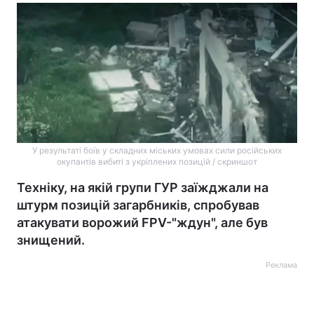
У результаті боїв у складних міських умовах сили російських
окупантів вибиті з укріплених позицій / скриншот
Техніку, на якій групи ГУР заїжджали на
штурм позицій загарбників, спробував
атакувати ворожий FPV-"ждун", але був
знищений.
Реклама