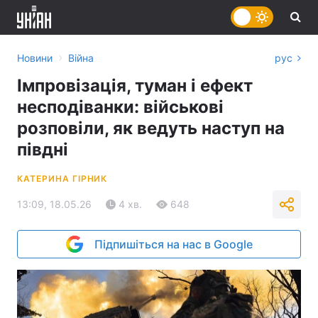
›
Новини
Війна
рус
Імпровізація, туман і ефект
несподіванки: військові
розповіли, як ведуть наступ на
півдні
КАТЕРИНА ГІРНИК
13:09, 18.05.26
4 хв.
648
Підпишіться на нас в Google