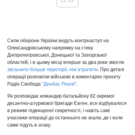
Головна
Війна
Україна
Політика
Сили оборони України ведуть контрнаступ на
Олександрівському напрямку на стику
Економіка
Світ
Дніпропетровської, Донецької та Запорізької
областей, і в цьому місці вперше за два роки змогли
Спорт
Наука
звільнити більше території, ніж втратити
. Про деталі
операції розповіли військові в коментарях проєкту
Техно і зв'язок
Лайт
Радіо Свобода
"Донбас Реалії"
.
Зброя
Інциденти
Як розповідає командир батальйону 82 окремої
десантно-штурмової бригади Євген, все відбувалося
Здоров'я
Туризм
в режимі підвищеної секретності, і навіть самі
учасники операції до останнього не знали, де і коли
Цікавинки
Погода
саме підуть в атаку.
Екологія
Регіони