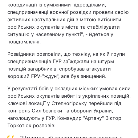
координації із суміжними підрозділами,
спецпризначенці воєнної розвідки провели серію
активних наступальних дій з метою витіснити
російських окупантів з міста та стабілізувати
ситуацію у населеному пункті", - йдеться у
повідомленні.
Розвідники розповіли, що техніку, на якій групи
спецпризначенців ГУР заїжджали на штурм
позицій загарбників, спробував атакувати
ворожий FPV-"ждун", але був знищений.
У результаті боїв у складних міських умовах сили
російських окупантів вибиті з укріплених позицій,
ключові локації у Степногірську перейшли під
контроль Сил безпеки та оборони України,
наголошують у ГУР. Командир "Артану" Віктор
Торкотюк розповів:
"Штурмові дії проводилися злагоджено, з