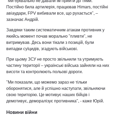
"Ми буквально не давали їм прийти до тями.
Постійно била артилерія, працював Himars, постійні
авіаудари, FPV вибивали все, що рухається", –
зазначає Андрій.
Завдяки таким систематичним атакам противник у
якийсь момент почав морально "пливти", не
витримував. Десь вони тікали з позицій, були
випадки суїцидів, згадують військові.
При цьому ЗСУ не просто звільнили та утримують
частину території – українські війська зайняли на них
висоти та контролюють польові дороги.
"Ми показали, що можемо зараз не тільки
оборонятися, але й успішно наступати, звільняючи
свою територію. Це мотивує наших бійців і
демотивує, деморалізує противника", - каже Юрій.
Новини війни