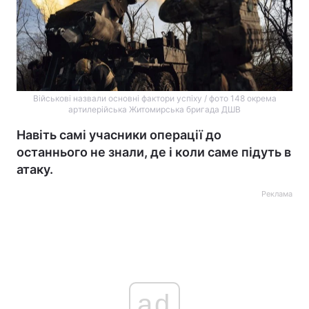
Військові назвали основні фактори успіху / фото 148 окрема
артилерійська Житомирська бригада ДШВ
Навіть самі учасники операції до
останнього не знали, де і коли саме підуть в
атаку.
Реклама
ad