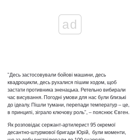
ad
"Десь застосовували бойові машини, десь
квадроцикли, десь рухалися пішим ходом, щоб
застати противника зненацька. Ретельно вибирали
час висування. Погодні умови для нас були близькі
до ідеалу. Пішли тумани, перепади температур – це,
в принципі, зіграло ключову роль", – пояснює Євген.
Як розповідає сержант-артилерист 95 окремої
десантно-штурмової бригади Юрій, були моменти,
що за добу вистрілювали до 100 снарядів.