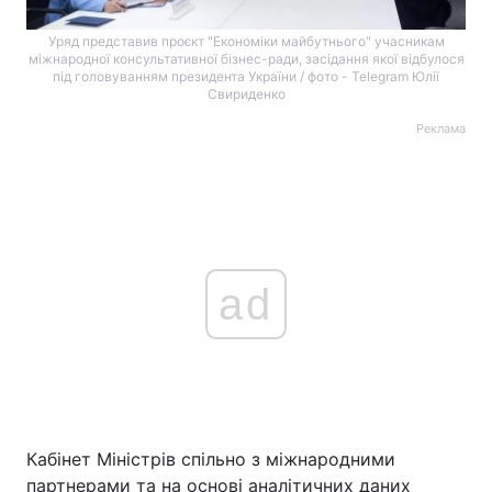
Уряд представив проєкт "Економіки майбутнього" учасникам
міжнародної консультативної бізнес-ради, засідання якої відбулося
під головуванням президента України / фото - Telegram Юлії
Свириденко
Реклама
ad
Кабінет Міністрів спільно з міжнародними
партнерами та на основі аналітичних даних