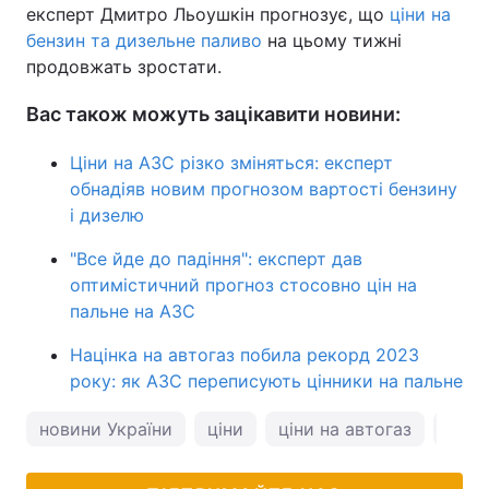
експерт Дмитро Льоушкін прогнозує, що
ціни на
бензин та дизельне паливо
на цьому тижні
продовжать зростати.
Вас також можуть зацікавити новини:
Ціни на АЗС різко зміняться: експерт
обнадіяв новим прогнозом вартості бензину
і дизелю
"Все йде до падіння": експерт дав
оптимістичний прогноз стосовно цін на
пальне на АЗС
Націнка на автогаз побила рекорд 2023
року: як АЗС переписують цінники на пальне
новини України
ціни
ціни на автогаз
ціни