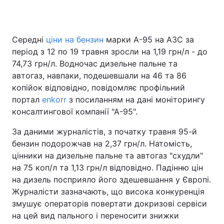
Середні
ціни на бензин
марки А-95 на АЗС за
Головна
Війна
період з 12 по 19 травня зросли на 1,19 грн/л - до
74,73 грн/л. Водночас дизельне пальне та
Україна
Політика
автогаз, навпаки, подешевшали на 46 та 86
копійок відповідно, повідомляє профільний
Економіка
Світ
портал
enkorr
з посиланням на дані моніторингу
Спорт
Наука
консалтингової компанії "А-95".
За даними журналістів, з початку травня 95-й
Техно і зв'язок
Лайт
бензин подорожчав на 2,37 грн/л. Натомість,
Зброя
Інциденти
цінники на дизельне пальне та автогаз "схудли"
на 75 коп/л та 1,13 грн/л відповідно. Падінню цін
Здоров'я
Туризм
на дизель посприяло його здешевшання у Європі.
Журналісти зазначають, що висока конкуренція
Цікавинки
Погода
змушує операторів повертати докризові сервіси
на цей вид пального і переносити знижки
Екологія
Регіони