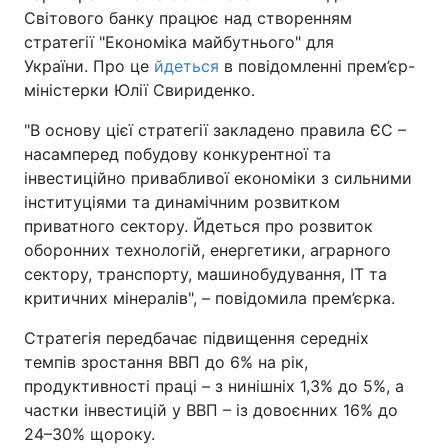
Світового банку працює над створенням
стратегії "Економіка майбутнього" для
України. Про це
йдеться
в повідомленні прем’єр-
міністерки Юлії Свириденко.
"В основу цієї стратегії закладено правила ЄС –
насамперед побудову конкурентної та
інвестиційно привабливої економіки з сильними
інституціями та динамічним розвитком
приватного сектору. Йдеться про розвиток
оборонних технологій, енергетики, аграрного
сектору, транспорту, машинобудування, ІТ та
критичних мінералів", – повідомила прем’єрка.
Стратегія передбачає підвищення середніх
темпів зростання ВВП до 6% на рік,
продуктивності праці – з нинішніх 1,3% до 5%, а
частки інвестицій у ВВП – із довоєнних 16% до
24–30% щороку.