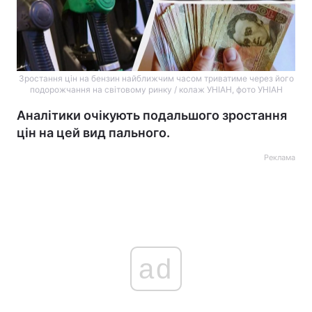
Зростання цін на бензин найближчим часом триватиме через його
подорожчання на світовому ринку / колаж УНІАН, фото УНІАН
Аналітики очікують подальшого зростання
цін на цей вид пального.
Реклама
ad