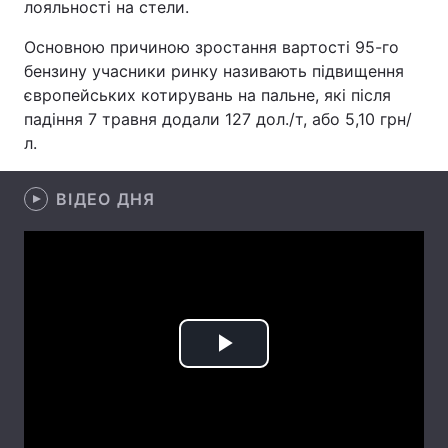
лояльності на стели.
Лонгріди
Основною причиною зростання вартості 95-го
бензину учасники ринку називають підвищення
європейських котирувань на пальне, які після
Відео з Youtube
Статті
падіння 7 травня додали 127 дол./т, або 5,10 грн/
Інтерв'ю
Думки
л.
Архів
Вакансії
ВІДЕО ДНЯ
Контакти
Послуги
Play
Video