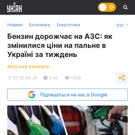
›
›
Новини
Економіка
Енергетика
рус
Бензин дорожчає на АЗС: як
змінилися ціни на пальне в
Україні за тиждень
ЯРОСЛАВ КОНОЩУК
11:27, 20.05.26
3 хв.
1338
Підпишіться на нас в Google