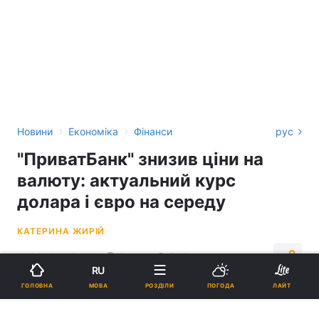
›
›
Новини
Економіка
Фінанси
рус
"ПриватБанк" знизив ціни на
валюту: актуальний курс
долара і євро на середу
КАТЕРИНА ЖИРІЙ
11:08, 20.05.26
2 хв.
766
RU
МОВА
ГОЛОВНА
РОЗДІЛИ
ПОГОДА
ЛАЙТ
Підпишіться на нас в Google