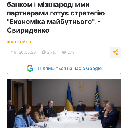
банком і міжнародними
партнерами готує стратегію
"Економіка майбутнього", -
Свириденко
ІВАН БОЙКО
11:18, 20.05.26
2 хв.
273
Підпишіться на нас в Google