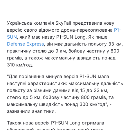
Українська компанія SkyFall представила нову
Головна
Війна
версію свого відомого дрона-перехоплювача
P1-
SUN
, який має назву P1-SUN Long. Як пише
Україна
Політика
Defense Express
, він має дальність польоту 33 км,
практичну стелю до 9 км, бойову частину у 800
Економіка
Світ
грамів, а також максимальну швидкість понад
Спорт
Наука
310 км/год.
"Для порівняння минула версія P1-SUN мала
Техно і зв'язок
Лайт
наступні характеристики: максимальну дальність
Зброя
Інциденти
польоту за різними даними від 15 до 23 км,
стелю до 5 км, бойову частину 800 грамів, та
Здоров'я
Туризм
максимальну швидкість понад 300 км/год", -
зазначили аналітики.
Цікавинки
Погода
Також нова версія P1-SUN Long отримала
Екологія
Регіони
вбудований штучний інтелект, який може