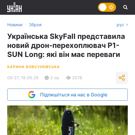
›
Новини
Зброя
рус
Українська SkyFall представила
новий дрон-перехоплювач P1-
SUN Long: які він має переваги
КАРИНА БОВСУНОВСЬКА
09:37, 18.06.26
3 хв.
2078
Підпишіться на нас в Google