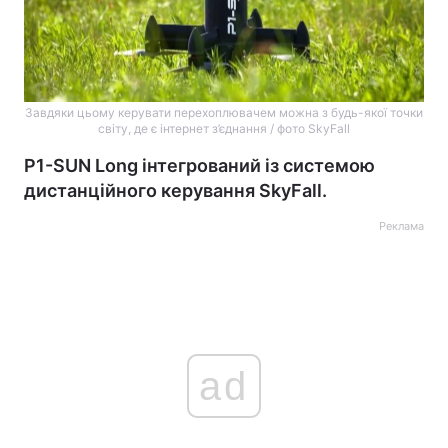
Завдяки цьому керувати перехоплювачем можна з будь-якої точки
світу, де є інтернет з’єднання / фото SkyFall
P1-SUN Long інтегрований із системою
дистанційного керування SkyFall.
Реклама
ad