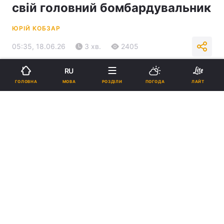
свій головний бомбардувальник
ЮРІЙ КОБЗАР
05:35, 18.06.26
3 хв.
2405
RU
Підпишіться на нас в Google
МОВА
ГОЛОВНА
РОЗДІЛИ
ПОГОДА
ЛАЙТ
У США залишається усе менше стратегічних бомбардувальників /
фото wikipedia.org