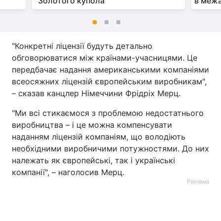
"Золотого купола"
в меж
"Конкретні ліцензії будуть детально
обговорюватися між країнами-учасницями. Це
передбачає надання американськими компаніями
всеосяжних ліцензій європейським виробникам",
– сказав канцлер Німеччини Фрідріх Мерц.
"Ми всі стикаємося з проблемою недостатнього
виробництва – і це можна компенсувати
наданням ліцензій компаніям, що володіють
необхідними виробничими потужностями. До них
належать як європейські, так і українські
компанії", – наголосив Мерц.
Реклама