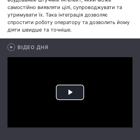
самостійно виявляти цілі, супроводжувати та
Лонгріди
утримувати їх. Така інтеграція дозволяє
спростити роботу оператору та дозволить йому
діяти швидше та точніше.
Відео з Youtube
Статті
Інтерв'ю
Думки
ВІДЕО ДНЯ
Архів
Вакансії
Контакти
Послуги
Play
Video