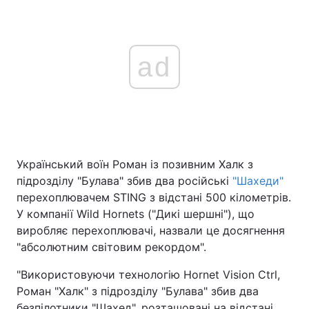
ad
Український воїн Роман із позивним Халк з
підрозділу "Булава" збив два російські
"Шахеди"
перехоплювачем STING з відстані 500 кілометрів.
У компанії Wild Hornets ("Дикі шершні"), що
виробляє перехоплювачі, назвали це досягнення
"абсолютним світовим рекордом".
"Використовуючи технологію Hornet Vision Ctrl,
Роман "Халк" з підрозділу "Булава" збив два
безпілотники "Шахед", розташовані на відстані