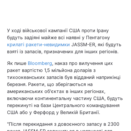
Головна
Війна
У ході військової кампанії США проти Ірану
будуть задіяні майже всі наявні у Пентагону
Україна
Політика
крилаті ракети-невидимки
JASSM-ER, які будуть
Економіка
Світ
взяті із запасів, призначених для інших регіонів.
Як пише
Bloomberg
, наказ про вилучення цих
Спорт
Наука
ракет вартістю 1,5 мільйона доларів з
Техно і зв'язок
Лайт
тихоокеанських запасів був відданий наприкінці
березня. Ракети, що зберігаються на
Зброя
Інциденти
американських об'єктах в інших регіонах,
включаючи континентальну частину США, будуть
Здоров'я
Туризм
перекинуті на бази Центрального командування
США або у Ферфорд у Великій Британії.
Цікавинки
Погода
"Після перекидання з довоєнного запасу в 2300
Екологія
Регіони