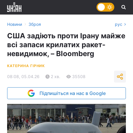
›
Новини
Зброя
рус
США задіють проти Ірану майже
всі запаси крилатих ракет-
невидимок, – Bloomberg
КАТЕРИНА ГІРНИК
08:08, 05.04.26
2 хв.
35508
Підпишіться на нас в Google