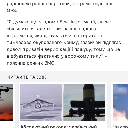
радіоелектронної боротьби, зокрема глушіння
GPS.
"Я думаю, що згодом обсяг інформації, звісно,
збільшиться, але так чи інакше подібна
інформація, яка добувається на території
тимчасово окупованого Криму, зазвичай підлягає
доволі тривалій верифікації і пошуку, тому що це
відбувається фактично у ворожому тилу", -
пояснив речник ВМС.
ЧИТАЙТЕ ТАКОЖ:
Абсолютний рекорд: український
Чи спр