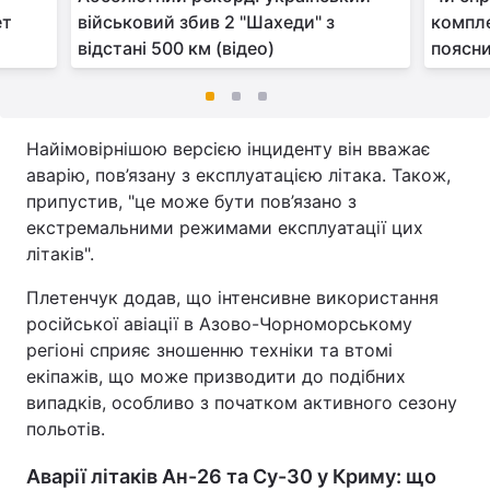
ет
військовий збив 2 "Шахеди" з
компл
відстані 500 км (відео)
поясни
Найімовірнішою версією інциденту він вважає
аварію, пов’язану з експлуатацією літака. Також,
припустив, "це може бути пов’язано з
екстремальними режимами експлуатації цих
літаків".
Плетенчук додав, що інтенсивне використання
російської авіації в Азово-Чорноморському
регіоні сприяє зношенню техніки та втомі
екіпажів, що може призводити до подібних
випадків, особливо з початком активного сезону
польотів.
Аварії літаків Ан-26 та Су-30 у Криму: що