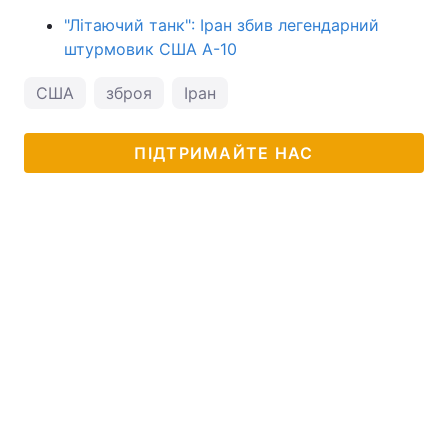
"Літаючий танк": Іран збив легендарний
штурмовик США A-10
США
зброя
Іран
ПІДТРИМАЙТЕ НАС