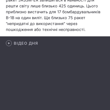
ракет JASSM-ER залишиться в наявності для
решти світу лише близько 425 одиниць. Цього
Лонгріди
приблизно вистачить для 17 бомбардувальників
B-1B на один виліт. Ще близько 75 ракет
Відео з Youtube
Статті
"непридатні до використання" через
пошкодження або технічні несправності.
Інтерв'ю
Думки
ВІДЕО ДНЯ
Архів
Вакансії
Контакти
Послуги