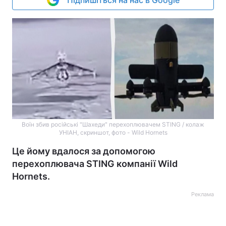
Підпишіться на нас в Google
Воїн збив російські "Шахеди" перехоплювачем STING / колаж
УНІАН, скриншот, фото - Wild Hornets
Це йому вдалося за допомогою
перехоплювача STING компанії Wild
Hornets.
Реклама