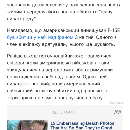
звернення до населення: у разі захоплення пілота
живим і передачі його поліції обіцяють "цінну
винагороду".
Нагадаємо, що американський винищувач F-15E
був збитий у небі над Іраном
3 квітня. Одного з
членів екіпажу врятували, іншого ще шукають.
Раніше в ході поточної війни вже траплялися
епізоди, коли американські військові літаки
знищувалися на аеродромах або отримували
пошкодження в небі над Іраном. Однак цей
випадок – перший, коли американський
військовий літак був збитий над іранською
територією і не зміг повернутися на базу.
Реклама