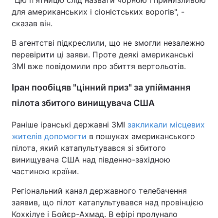
"Цю п'ятницю слід назвати чорною і принизливою
для американських і сіоністських ворогів", -
сказав він.
В агентстві підкреслили, що не змогли незалежно
перевірити ці заяви. Проте деякі американські
ЗМІ вже повідомили про збиття вертольотів.
Іран пообіцяв "цінний приз" за упіймання
пілота збитого винищувача США
Раніше іранські державні ЗМІ
закликали місцевих
жителів допомогти
в пошуках американського
пілота, який катапультувався зі збитого
винищувача США над південно-західною
частиною країни.
Регіональний канал державного телебачення
заявив, що пілот катапультувався над провінцією
Кохкілуе і Бойєр-Ахмад. В ефірі пролунало