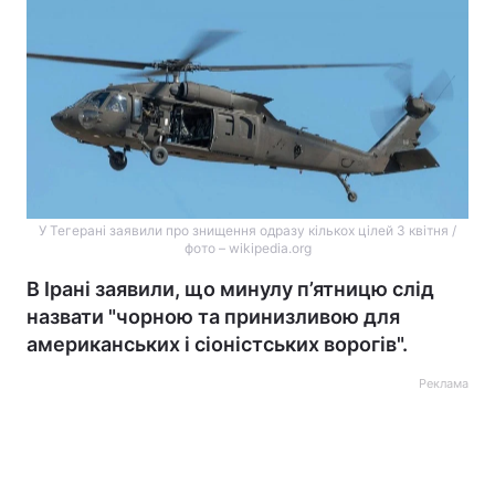
У Тегерані заявили про знищення одразу кількох цілей 3 квітня /
фото – wikipedia.org
В Ірані заявили, що минулу п’ятницю слід
назвати "чорною та принизливою для
американських і сіоністських ворогів".
Реклама