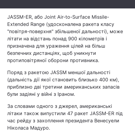
Тема оформлення
JASSM-ER, або Joint Air-to-Surface Missile-
Extended Range (удосконалена ракета класу
"повітря-поверхня" збільшеної дальності), може
літати на відстань понад 900 кілометрів і
призначена для ураження цілей на більш
безпечних дистанціях, щоб уникнути
протиповітряної оборони противника.
Поряд з ракетою JASSM меншої дальності
(дальність дії якої становить близько 400 км),
приблизно дві третини американських запасів
були задіяні у війні з Іраном.
За словами одного з джерел, американські
літаки також випустили 47 ракет JASSM-ER під
час рейду з захоплення президента Венесуели
Ніколаса Мадуро.