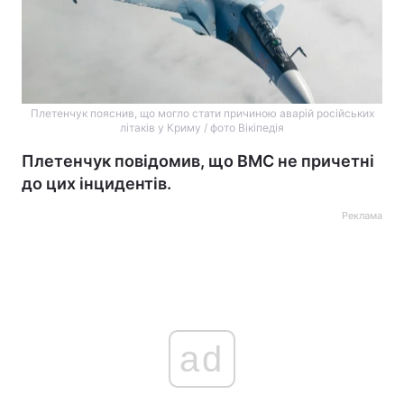
Плетенчук пояснив, що могло стати причиною аварій російських
літаків у Криму / фото Вікіпедія
Плетенчук повідомив, що ВМС не причетні
до цих інцидентів.
Реклама
ad