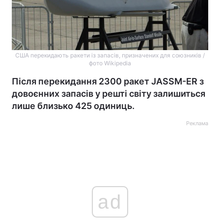
США перекидають ракети із запасів, призначених для союзників /
фото Wikipedia
Після перекидання 2300 ракет JASSM-ER з
довоєнних запасів у решті світу залишиться
лише близько 425 одиниць.
Реклама
ad