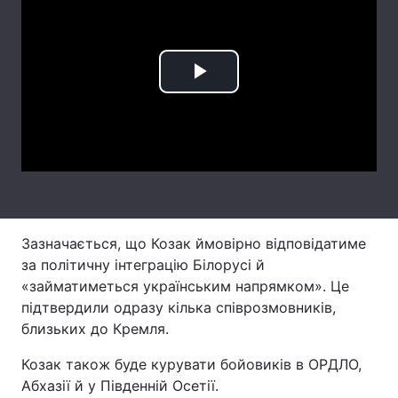
Лонгріди
Відео з Youtube
Статті
Play
Інтерв'ю
Думки
Video
Архів
Вакансії
Контакти
Послуги
Зазначається, що Козак ймовірно відповідатиме
за політичну інтеграцію Білорусі й
«займатиметься українським напрямком». Це
підтвердили одразу кілька співрозмовників,
близьких до Кремля.
Козак також буде курувати бойовиків в ОРДЛО,
Абхазії й у Південній Осетії.