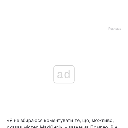
Реклама
ad
«Я не збираюся коментувати те, що, можливо,
сказав містер МакКінлі», – зазначив Помпео. Він