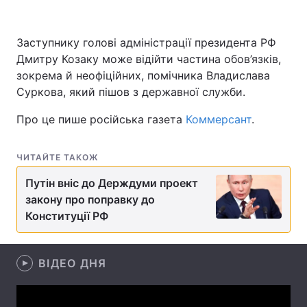
Заступнику голові адміністрації президента РФ
Дмитру Козаку може відійти частина обов’язків,
Головна
Війна
зокрема й неофіційних, помічника Владислава
Україна
Політика
Суркова, який пішов з державної служби.
Про це пише російська газета
Коммерсант
.
Економіка
Світ
Спорт
Наука
ЧИТАЙТЕ ТАКОЖ
Техно і зв'язок
Лайт
Путін вніс до Держдуми проект
закону про поправку до
Зброя
Інциденти
Конституції РФ
Здоров'я
Туризм
ВІДЕО ДНЯ
Цікавинки
Погода
Екологія
Регіони