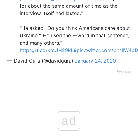
for about the same amount of time as the
interview itself had lasted."
"He asked, 'Do you think Americans care about
Ukraine?' He used the F-word in that sentence,
and many others."
https://t.co/krsUH29kL9
pic.twitter.com/bhNIW4p
— David Gura (@davidgura)
January 24, 2020
Реклама
ad