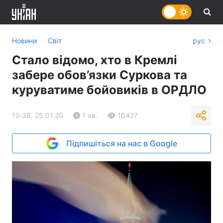
›
Новини
Світ
рус
Стало відомо, хто в Кремлі
забере обов’язки Суркова та
куруватиме бойовиків в ОРДЛО
10:38, 25.01.20
1 хв.
10427
Підпишіться на нас в Google