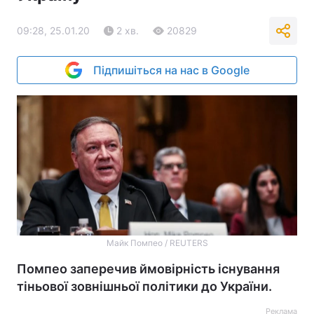
09:28, 25.01.20
2 хв.
20829
Підпишіться на нас в Google
Майк Помпео / REUTERS
Помпео заперечив ймовірність існування
тіньової зовнішньої політики до України.
Реклама