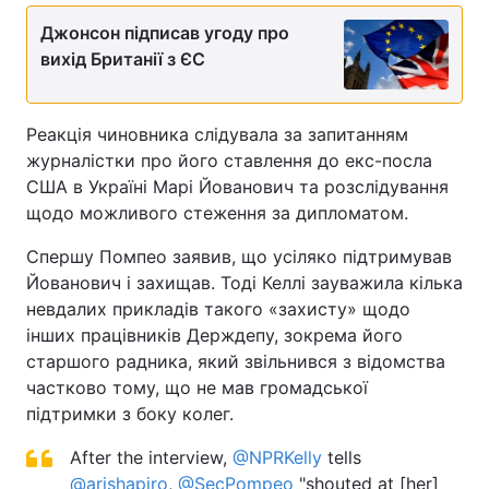
Джонсон підписав угоду про
вихід Британії з ЄС
Реакція чиновника слідувала за запитанням
журналістки про його ставлення до екс-посла
США в Україні Марі Йованович та розслідування
щодо можливого стеження за дипломатом.
Спершу Помпео заявив, що усіляко підтримував
Йованович і захищав. Тоді Келлі зауважила кілька
невдалих прикладів такого «захисту» щодо
інших працівників Держдепу, зокрема його
старшого радника, який звільнився з відомства
частково тому, що не мав громадської
підтримки з боку колег.
After the interview,
@NPRKelly
tells
@arishapiro
,
@SecPompeo
"shouted at [her]