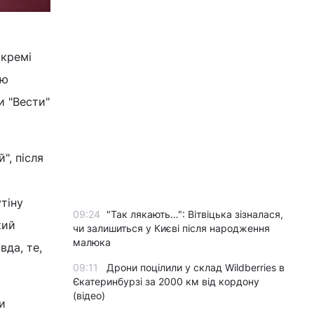
окремі
ою
 "Вести"
", після
тіну
09:24
"Так лякають…": Вітвіцька зізналася,
кий
чи залишиться у Києві після народження
малюка
вда, те,
09:11
Дрони поцілили у склад Wildberries в
Єкатеринбурзі за 2000 км від кордону
(відео)
и