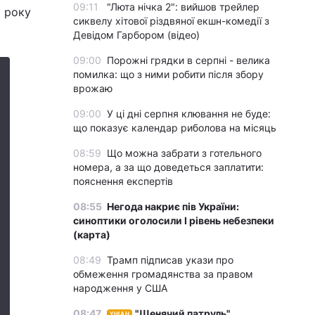
09:11
"Люта нічка 2": вийшов трейлер
1 року
сиквелу хітової різдвяної екшн-комедії з
Девідом Гарбором (відео)
09:00
Порожні грядки в серпні - велика
помилка: що з ними робити після збору
врожаю
09:00
У ці дні серпня клювання не буде:
що показує календар риболова на місяць
08:59
Що можна забрати з готельного
номера, а за що доведеться заплатити:
пояснення експертів
08:55
Негода накриє пів України:
синоптики оголосили І рівень небезпеки
(карта)
08:49
Трамп підписав укази про
обмеження громадянства за правом
народження у США
08:47
"Щенячий патруль",
УНІАН