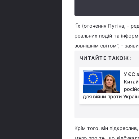
"Їх (оточення Путіна, - ре
реальних подій та інформ
зовнішнім світом", - заяви
ЧИТАЙТЕ ТАКОЖ:
Європа закликатиме
У ЄС 
Трампа переглянути
Китай 
підхід до Ірану та
росій
саміті G7, - Reuters
для війни проти Україн
Крім того, він підкреслив
мало про те, що відбуваєт