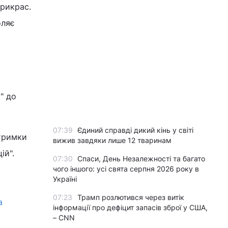
рикрас.
оляє
" до
07:39
Єдиний справді дикий кінь у світі
дтримки
вижив завдяки лише 12 тваринам
ій".
07:30
Спаси, День Незалежності та багато
чого іншого: усі свята серпня 2026 року в
Україні
07:23
Трамп розлютився через витік
а
інформації про дефіцит запасів зброї у США,
– CNN