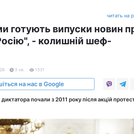
читать на 
ми готують випуски новин п
осію", - колишній шеф-
.26
3 хв.
1331
іться на нас в Google
диктатора почали з 2011 року після акцій протес