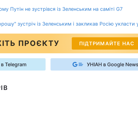
ому Путін не зустрівся із Зеленським на саміті G7
орошу" зустріч із Зеленським і закликав Росію укласти 
ІТЬ ПРОЄКТУ
ПІДТРИМАЙТЕ НАС
 в Telegram
УНІАН в Google New
ІВ