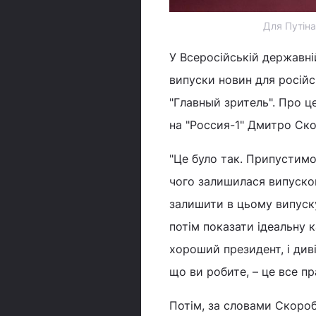
Для Путіна
У Всеросійській державній
випуски новин для росій
"Главный зритель". Про ц
на "Россия-1" Дмитро Ск
"Це було так. Припустимо,
чого залишилася випускова
залишити в цьому випуску
потім показати ідеальну к
хороший президент, і диві
що ви робите, – це все пр
Потім, за словами Скороб