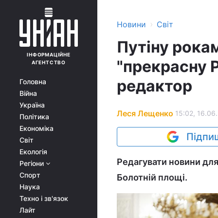
›
Новини
Світ
Путіну рока
ІНФОРМАЦІЙНЕ
"прекрасну Р
АГЕНТСТВО
редактор
Головна
Війна
Україна
Леся Лещенко
15:02, 16.06
Політика
Економіка
Підпиш
Світ
Екологія
Редагувати новини для 
Регіони
Спорт
Болотній площі.
Наука
Техно і зв'язок
Лайт