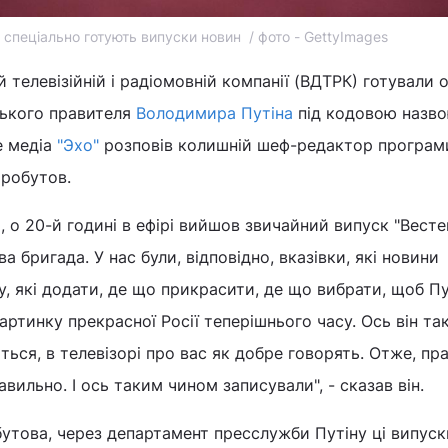
 спеціально готують випуски новин / фото - GettyImages
 телевізійній і радіомовній компанії (ВДТРК) готували 
ського правителя
Володимира Путіна
під кодовою назв
е медіа
"Эхо"
розповів колишній шеф-редактор програми
оробутов.
 о 20-й годині в ефірі вийшов звичайний випуск "Вестей
 бригада. У нас були, відповідно, вказівки, які новини
, які додати, де що прикрасити, де що вибрати, щоб Пу
артинку прекрасної Росії теперішнього часу. Ось він та
ться, в телевізорі про вас як добре говорять. Отже, пра
авильно. І ось таким чином записували", - сказав він.
утова, через департамент пресслужби Путіну ці випуск