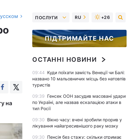
русском
RU
+26
ПОСЛУГИ
ро
ПІДТРИМАЙТЕ НАС
ОСТАННІ НОВИНИ
09:44
Куди поїхати замість Венеції чи Балі:
названо 10 мальовничих місць без натовпів
туристів
09:39
Генсек ООН засудив масовані удари
по Україні, але назвав ескалацією атаки в
ту на
тил Росії
09:30
Вікно часу: вчені зробили прорив у
лікування найагресивнішого раку мозку
09:30
Пенсія без стажу: скільки отримає