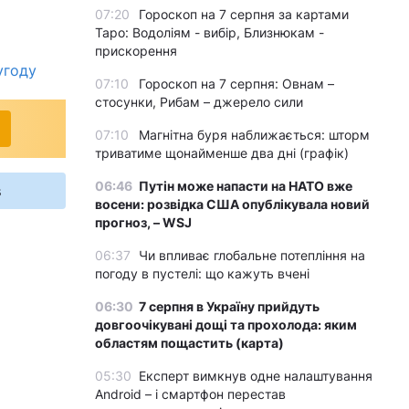
07:20
Гороскоп на 7 серпня за картами
Таро: Водоліям - вибір, Близнюкам -
прискорення
угоду
07:10
Гороскоп на 7 серпня: Овнам –
стосунки, Рибам – джерело сили
07:10
Магнітна буря наближається: шторм
триватиме щонайменше два дні (графік)
06:46
Путін може напасти на НАТО вже
s
восени: розвідка США опублікувала новий
прогноз, – WSJ
06:37
Чи впливає глобальне потепління на
погоду в пустелі: що кажуть вчені
06:30
7 серпня в Україну прийдуть
довгоочікувані дощі та прохолода: яким
областям пощастить (карта)
05:30
Експерт вимкнув одне налаштування
Android – і смартфон перестав