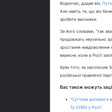
Водночас, додав він,
Путі
Але навіть те, що він бач
зробити висновки.
За його словами, "так зв
продовжать неухильно зро
зростання невдоволення н
вересня, коли в Росії зап
Крім того, як наголосив 
російської правлячої парт
Вас також можуть заці
"Суттєва допомога в
Ту-22М3 у Росії