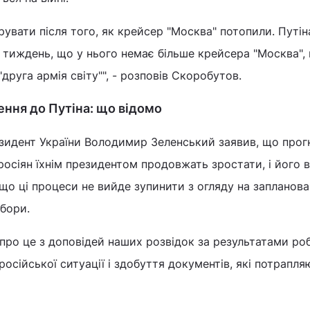
рувати після того, як крейсер "Москва" потопили. Путін
 тиждень, що у нього немає більше крейсера "Москва",
друга армія світу"", - розповів Скоробутов.
ення до Путіна: що відомо
зидент України Володимир Зеленський заявив, що прог
осіян їхнім президентом продовжать зростати, і його 
що ці процеси не вийде зупинити з огляду на запланован
ибори.
я про це з доповідей наших розвідок за результатами ро
осійської ситуації і здобуття документів, які потрапля