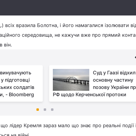
д.) всіх вразила Болотна, і його намагалися ізолювати ві
аційного середовища, не кажучи вже про прямий контак
в він.
звинувачують
Суд у Гаазі відхи
у підготовці
основну частину
ських солдатів
позову України п
и, - Bloomberg
РФ щодо Керченської протоки
, що лідер Кремля зараз мало що знає про реальні події 
ься на війні.