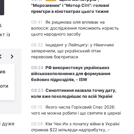
"Морозивник" і "Мотор Сіті": головні
прем'єри в кінотеатрах цього тижня
08:41
Як рицинова олія впливає на
д
волосся: дослідження пояснюють користь
т із
цього народного засобу
08:32
Інцидент у Лейпцигу: у Німеччині
заперечили, що український літак
перевозив боєприпаси
08:24
РФ використовує українських
лив
Європа закликатиме
військовополонених для формування
Трампа переглянути
бойових підрозділів, - ISW
роти
підхід до Ірану та
08:23
Синоптикиня назвала точну дату,
України на саміті G7, - Reuters
д
коли вже похолоднішає по всій Україні
08:15
Якого числа Горіховий Спас 2026:
чого не можна робити і що святити в церкві
і дуже
08:08
Кім Чен Ин з початку війни в Україні
отримав $22 мільярди надприбутку, –