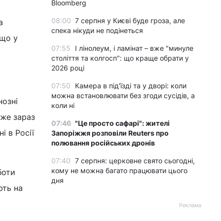
Bloomberg
08:00
7 серпня у Києві буде гроза, але
а
спека нікуди не подінеться
 що у
07:55
І лінолеум, і ламінат – вже "минуле
століття та колгосп": що краще обрати у
2026 році
07:50
Камера в під'їзді та у дворі: коли
можна встановлювати без згоди сусідів, а
нозні
коли ні
вже зараз
07:46
"Це просто сафарі": жителі
і в Росії
Запоріжжя розповіли Reuters про
полювання російських дронів
07:40
7 серпня: церковне свято сьогодні,
кому не можна багато працювати цього
боти
дня
ють на
Реклама