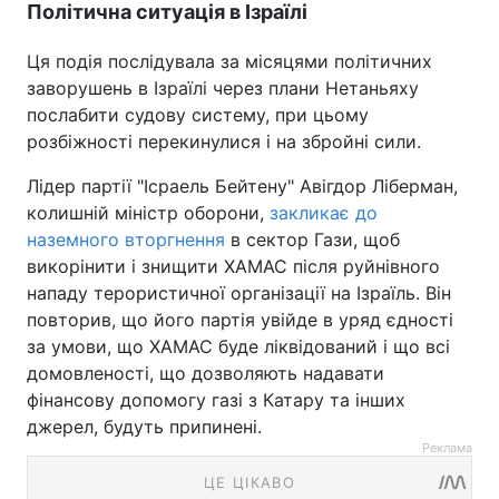
Політична ситуація в Ізраїлі
Ця подія послідувала за місяцями політичних
заворушень в Ізраїлі через плани Нетаньяху
послабити судову систему, при цьому
розбіжності перекинулися і на збройні сили.
Лідер партії "Ісраель Бейтену" Авігдор Ліберман,
колишній міністр оборони,
закликає до
наземного вторгнення
в сектор Гази, щоб
викорінити і знищити ХАМАС після руйнівного
нападу терористичної організації на Ізраїль. Він
повторив, що його партія увійде в уряд єдності
за умови, що ХАМАС буде ліквідований і що всі
домовленості, що дозволяють надавати
фінансову допомогу газі з Катару та інших
джерел, будуть припинені.
Реклама