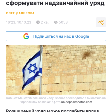
сформувати надзвичайний уряд
ОЛЕГ ДАВИГОРА
16:23, 10.10.23
2 хв.
5053
Підпишіться на нас в Google
Кабінет Міністрів воєнного часу Ізраїлю зосередиться виключно на
"проблемах безпеки" / фото
ua.depositphotos.com
Розширений уряд може послабити вплив