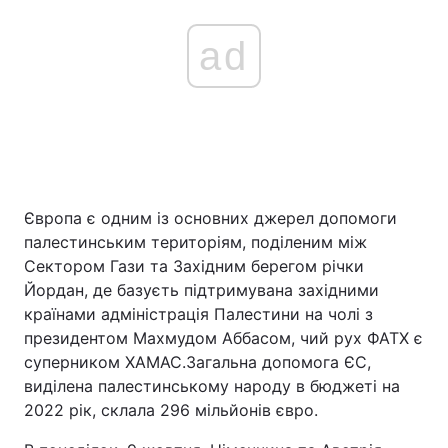
ad
Європа є одним із основних джерел допомоги
палестинським територіям, поділеним між
Сектором Гази та Західним берегом річки
Йордан, де базуєть підтримувана західними
країнами адміністрація Палестини на чолі з
президентом Махмудом Аббасом, чий рух ФАТХ є
суперником ХАМАС.Загальна допомога ЄС,
виділена палестинському народу в бюджеті на
2022 рік, склала 296 мільйонів євро.