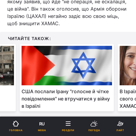
якому заявив, що йде "не операція, не ескалація,
це війна". Він також оголосив, що Армія оборони
Ізраїлю (ЦАХАЛ) негайно задіє всю свою міць,
щоб знищити ХАМАС.
ЧИТАЙТЕ ТАКОЖ:
США послали Ірану "голосне й чітке
В Ізра
е
повідомлення" не втручатися у війну
свого 
в Ізраїлі
ХАМА
RU
МОВА
ГОЛОВНА
РОЗДІЛИ
ПОГОДА
ЛАЙТ
В
ХАМАСі
кажуть, що самі були здивовані такому