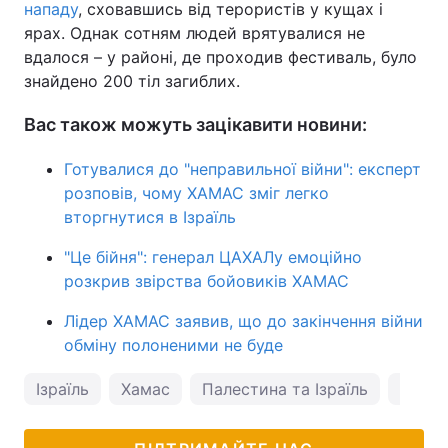
нападу
, сховавшись від терористів у кущах і
ярах. Однак сотням людей врятувалися не
вдалося – у районі, де проходив фестиваль, було
знайдено 200 тіл загиблих.
Вас також можуть зацікавити новини:
Готувалися до "неправильної війни": експерт
розповів, чому ХАМАС зміг легко
вторгнутися в Ізраїль
"Це бійня": генерал ЦАХАЛу емоційно
розкрив звірства бойовиків ХАМАС
Лідер ХАМАС заявив, що до закінчення війни
обміну полоненими не буде
Ізраїль
Хамас
Палестина та Ізраїль
новин