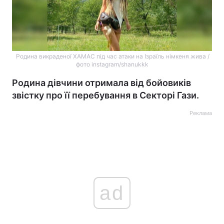
Родина викраденої ХАМАС під час атаки на Ізраїль німкеня жива /
фото instagram/shanukkk
Родина дівчини отримала від бойовиків
звістку про її перебування в Секторі Гази.
Реклама
ad