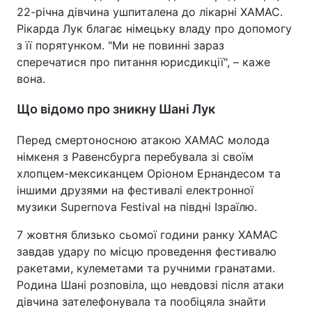
22-річна дівчина ушпиталена до лікарні ХАМАС.
Рікарда Лук благає німецьку владу про допомогу
з її порятунком. "Ми не повинні зараз
сперечатися про питання юрисдикції", – каже
вона.
Що відомо про зникну Шані Лук
Перед смертоносною атакою ХАМАС молода
німкеня з Равенсбурга перебувала зі своїм
хлопцем-мексиканцем Оріоном Ернандесом та
іншими друзями на фестивалі електронної
музики Supernova Festival на півдні Ізраїлю.
7 жовтня близько сьомої години ранку ХАМАС
завдав удару по місцю проведення фестивалю
ракетами, кулеметами та ручними гранатами.
Родина Шані розповіла, що невдовзі після атаки
дівчина зателефонувала та пообіцяла знайти