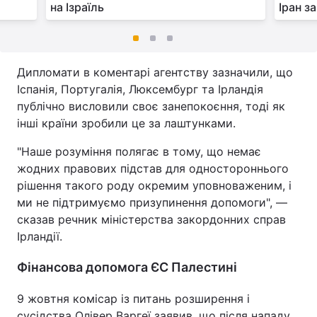
на Ізраїль
Іран з
Дипломати в коментарі агентству зазначили, що
Іспанія, Португалія, Люксембург та Ірландія
публічно висловили своє занепокоєння, тоді як
інші країни зробили це за лаштунками.
"Наше розуміння полягає в тому, що немає
жодних правових підстав для одностороннього
рішення такого роду окремим уповноваженим, і
ми не підтримуємо призупинення допомоги", —
сказав речник міністерства закордонних справ
Ірландії.
Фінансова допомога ЄС Палестині
9 жовтня комісар із питань розширення і
сусідства Олівер Варгеї заявив, що після нападу