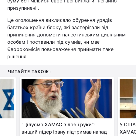
суму 691 мільйон євро і всі виплати "негайно
призупинені".
Це оголошення викликало обурення урядів
багатьох країни блоку, які застерігали від
припинення допомоги палестинським цивільним
особам і поставили під сумнів, чи має
Єворокомісія повноваження приймати таке
рішення.
ЧИТАЙТЕ ТАКОЖ:
"Цілуємо ХАМАС в лоб і руки":
У США
вищий лідер Ірану підтримав напад
ХАМАС 