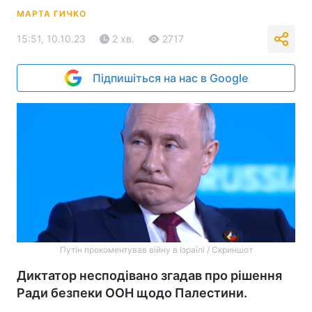
МАРТА ГИЧКО
15:51, 10.10.23
2 хв.
2717
Підпишіться на нас в Google
Путін прокоментував війну в Ізраїлі / Скриншот
Диктатор несподівано згадав про рішення
Ради безпеки ООН щодо Палестини.