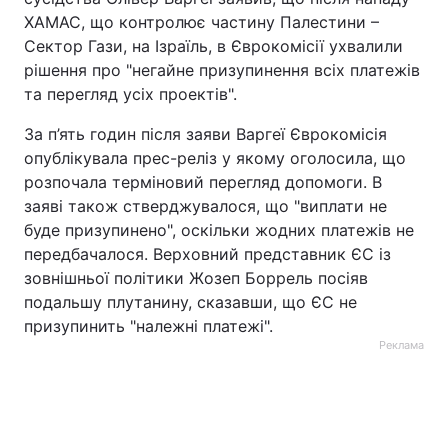
ХАМАС, що контролює частину Палестини –
Сектор Гази, на Ізраїль, в Єврокомісії ухвалили
рішення про "негайне призупинення всіх платежів
та перегляд усіх проектів".
За п’ять годин після заяви Варгеї Єврокомісія
опублікувала прес-реліз у якому оголосила, що
розпочала терміновий перегляд допомоги. В
заяві також стверджувалося, що "виплати не
буде призупинено", оскільки жодних платежів не
передбачалося. Верховний представник ЄС із
зовнішньої політики Жозеп Боррель посіяв
подальшу плутанину, сказавши, що ЄС не
призупинить "належні платежі".
Реклама