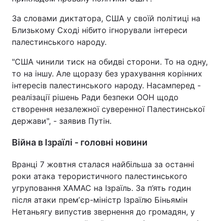
За словами диктатора, США у своїй політиці на
Близькому Сході нібито ігнорували інтереси
палестинського народу.
"США чинили тиск на обидві сторони. То на одну,
то на іншу. Але щоразу без урахування корінних
інтересів палестинського народу. Насамперед -
реалізації рішень Ради безпеки ООН щодо
створення незалежної суверенної Палестинської
держави", - заявив Путін.
Війна в Ізраїлі - головні новини
Вранці 7 жовтня сталася найбільша за останні
роки атака терористичного палестинського
угруповання ХАМАС на Ізраїль. За п’ять годин
після атаки премʼєр-міністр Ізраїлю Біньямін
Нетаньягу випустив звернення до громадян, у