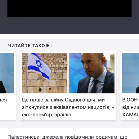
Video
Тема оформлення
ЧИТАЙТЕ ТАКОЖ:
ися
Це гірше за війну Судного дня, ми
В ООН 
зіткнулися з еквівалентом нацистів, -
від нищ
екс-премʼєр Ізраїлю
ХАМА
Палестинські джерела повідомили родичам, що