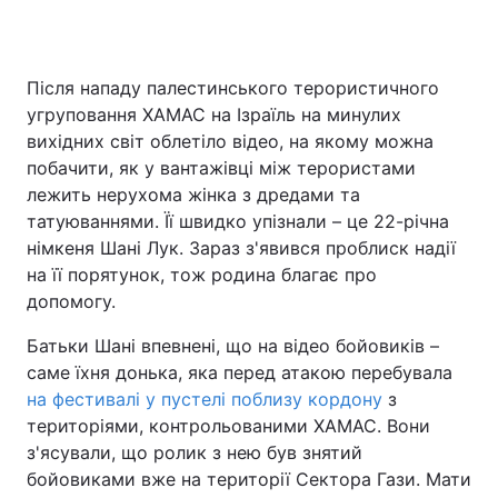
Після нападу палестинського терористичного
Головна
Війна
угруповання ХАМАС на Ізраїль на минулих
вихідних світ облетіло відео, на якому можна
Україна
Політика
побачити, як у вантажівці між терористами
лежить нерухома жінка з дредами та
Економіка
Світ
татуюваннями. Її швидко упізнали – це 22-річна
Спорт
Наука
німкеня Шані Лук. Зараз з'явився проблиск надії
на її порятунок, тож родина благає про
Техно і зв'язок
Лайт
допомогу.
Зброя
Інциденти
Батьки Шані впевнені, що на відео бойовиків –
саме їхня донька, яка перед атакою перебувала
Здоров'я
Туризм
на фестивалі у пустелі поблизу кордону
з
територіями, контрольованими ХАМАС. Вони
Цікавинки
Погода
з'ясували, що ролик з нею був знятий
бойовиками вже на території Сектора Гази. Мати
Екологія
Регіони