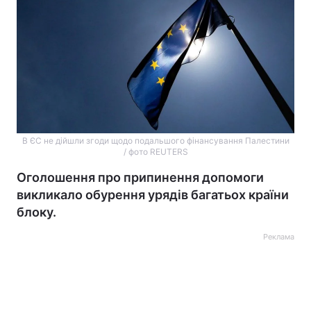
В ЄС не дійшли згоди щодо подальшого фінансування Палестини
/ фото REUTERS
Оголошення про припинення допомоги
викликало обурення урядів багатьох країни
блоку.
Реклама