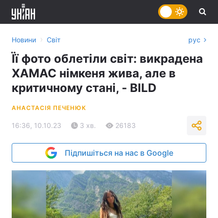
›
Новини
Світ
рус
Її фото облетіли світ: викрадена
ХАМАС німкеня жива, але в
критичному стані, - BILD
АНАСТАСІЯ ПЕЧЕНЮК
16:36, 10.10.23
3 хв.
26183
Підпишіться на нас в Google