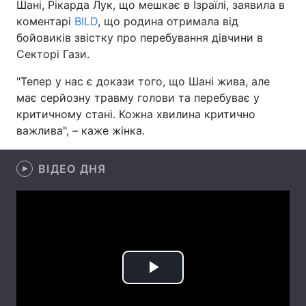
Шані, Рікарда Лук, що мешкає в Ізраїлі, заявила в
коментарі
BILD
, що родина отримала від
Лонгріди
бойовиків звістку про перебування дівчини в
Секторі Гази.
Відео з Youtube
Статті
"Тепер у нас є докази того, що Шані жива, але
Інтерв'ю
Думки
має серйозну травму голови та перебуває у
критичному стані. Кожна хвилина критично
Архів
Вакансії
важлива", – каже жінка.
Контакти
ВІДЕО ДНЯ
Послуги
Play