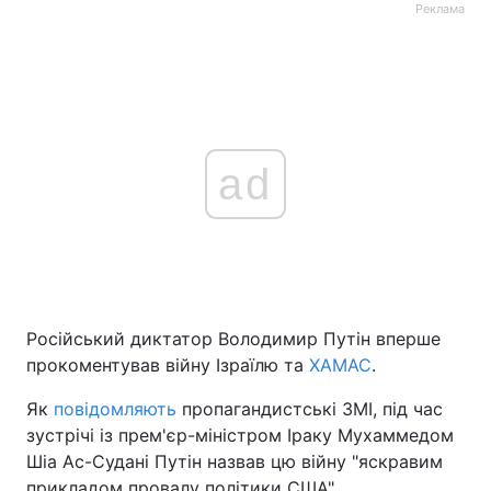
Реклама
ad
Російський диктатор Володимир Путін вперше
прокоментував війну Ізраїлю та
ХАМАС
.
Як
повідомляють
пропагандистські ЗМІ, під час
зустрічі із прем'єр-міністром Іраку Мухаммедом
Шіа Ас-Судані Путін назвав цю війну "яскравим
прикладом провалу політики США".