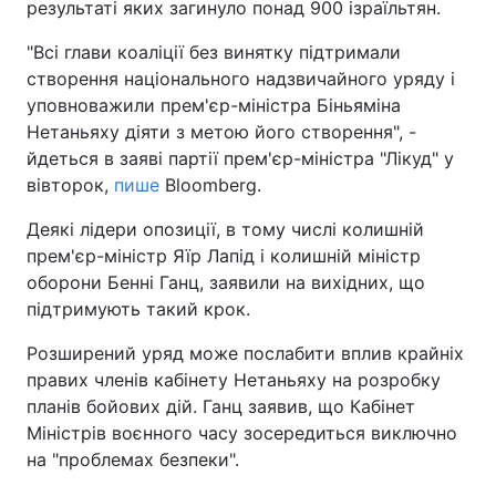
результаті яких загинуло понад 900 ізраїльтян.
"Всі глави коаліції без винятку підтримали
створення національного надзвичайного уряду і
уповноважили прем'єр-міністра Біньяміна
Нетаньяху діяти з метою його створення", -
йдеться в заяві партії прем'єр-міністра "Лікуд" у
вівторок,
пише
Bloomberg.
Деякі лідери опозиції, в тому числі колишній
прем'єр-міністр Яїр Лапід і колишній міністр
оборони Бенні Ганц, заявили на вихідних, що
підтримують такий крок.
Розширений уряд може послабити вплив крайніх
правих членів кабінету Нетаньяху на розробку
планів бойових дій. Ганц заявив, що Кабінет
Міністрів воєнного часу зосередиться виключно
на "проблемах безпеки".