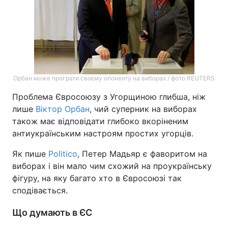
Орбан може програти своєму опоненту на виборах / фото REUTERS
Проблема Євросоюзу з Угорщиною глибша, ніж
лише
Віктор Орбан
, чий суперник на виборах
також має відповідати глибоко вкоріненим
антиукраїнським настроям простих угорців.
Як пише
Politico
, Петер Мадьяр є фаворитом на
виборах і він мало чим схожий на проукраїнську
фігуру, на яку багато хто в Євросоюзі так
сподівається.
Що думають в ЄС