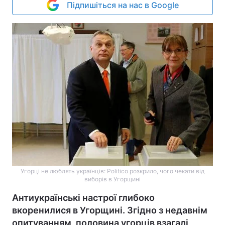
Підпишіться на нас в Google
Угорці не люблять українців: Politico розкрило, чого чекати від
виборів в Угорщині
Антиукраїнські настрої глибоко
вкоренилися в Угорщині. Згідно з недавнім
опитуванням, половина угорців взагалі