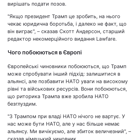
вирішать подати позов.
"Якщо президент Трамп це зробить, на нього
чекає юридична боротьба, і далеко не факт, що
він виграє", – сказав Скотт Андерсон, старший
редактор некомерційного видання Lawfare.
Чого побоюються в Європі
Європейські чиновники побоюються, що Трамп
може спробувати інший підхід: залишитися в
альянсі, але позбавити НАТО уваги на високому
рівні та військових ресурсів. Вони побоюються,
що риторика Трампа вже зробила НАТО
безглуздим.
"З Трампом при владі НАТО нічого не вартує. У
нас може бути НАТО, але у нас більше немає
альянсу. Ми вичікуємо, але збиток величезний", –
сказав німецький чиновник.