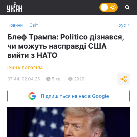
›
Новини
Світ
рус
Блеф Трампа: Politico дізнався,
чи можуть насправді США
вийти з НАТО
ІРИНА ПОГОРІЛА
07:44, 02.04.26
5 хв.
2926
Підпишіться на нас в Google