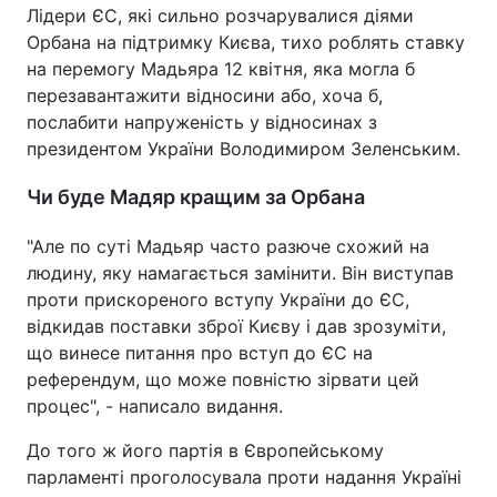
Лідери ЄС, які сильно розчарувалися діями
Орбана на підтримку Києва, тихо роблять ставку
на перемогу Мадьяра 12 квітня, яка могла б
перезавантажити відносини або, хоча б,
послабити напруженість у відносинах з
президентом України Володимиром Зеленським.
Чи буде Мадяр кращим за Орбана
"Але по суті Мадьяр часто разюче схожий на
людину, яку намагається замінити. Він виступав
проти прискореного вступу України до ЄС,
відкидав поставки зброї Києву і дав зрозуміти,
що винесе питання про вступ до ЄС на
референдум, що може повністю зірвати цей
процес", - написало видання.
До того ж його партія в Європейському
парламенті проголосувала проти надання Україні