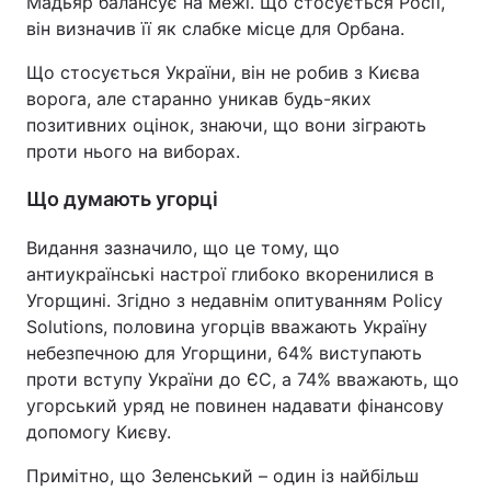
Мадьяр балансує на межі. Що стосується Росії,
він визначив її як слабке місце для Орбана.
Що стосується України, він не робив з Києва
ворога, але старанно уникав будь-яких
позитивних оцінок, знаючи, що вони зіграють
проти нього на виборах.
Що думають угорці
Видання зазначило, що це тому, що
антиукраїнські настрої глибоко вкоренилися в
Угорщині. Згідно з недавнім опитуванням Policy
Solutions, половина угорців вважають Україну
небезпечною для Угорщини, 64% виступають
проти вступу України до ЄС, а 74% вважають, що
угорський уряд не повинен надавати фінансову
допомогу Києву.
Примітно, що Зеленський – один із найбільш