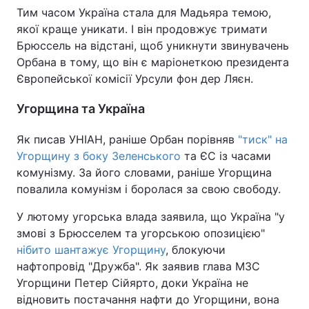
Тим часом Україна стала для Мадьяра темою,
якої краще уникати. І він продовжує тримати
Брюссель на відстані, щоб уникнути звинувачень
Орбана в тому, що він є маріонеткою президента
Європейської комісії Урсули фон дер Ляєн.
Угорщина та Україна
Як писав УНІАН, раніше Орбан порівняв
"тиск" на
Угорщину з боку Зеленського
та ЄС із часами
комунізму. За його словами, раніше Угорщина
повалила комунізм і боролася за свою свободу.
У лютому угорська влада заявила, що Україна "у
змові з Брюсселем та угорською опозицією"
нібито шантажує Угорщину
, блокуючи
нафтопровід "Дружба". Як заявив глава МЗС
Угорщини Петер Сійярто, доки Україна не
відновить постачання нафти до Угорщини, вона