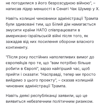
не погодилися з його безрозсудною війною", –
написав лідер меншості в Сенаті Чак Шумер у X.
Навіть колишні чиновники адміністрації Трампа
були здивовані тим, що Білий дім намагається
змусити країни НАТО співпрацювати в
американо-ізраїльській війні після того, як
зажадав від них посилення оборони власного
континенту.
"Після року постійних наполегливих вимог до
європейців про те, що "вам потрібно більше
робити в Європі", зараз найгірший час, щоб
прийти і сказати: "Насправді, тепер ми просто
вийдемо з цього проекту", – сказав колишній
чиновник адміністрації Трампа.
Навіть деякі республіканці заявили, що це
виявиться небезпечним політичним ризиком.