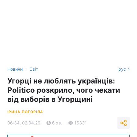
›
Новини
Світ
рус
Угорці не люблять українців:
Politico розкрило, чого чекати
від виборів в Угорщині
ІРИНА ПОГОРІЛА
06:34, 02.04.26
6 хв.
16331