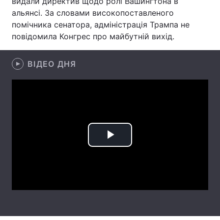
видали директив щодо ролі Вашингтона в
альянсі. За словами високопоставленого
Лонгріди
помічника сенатора, адміністрація Трампа не
повідомила Конгрес про майбутній вихід.
Відео з Youtube
Статті
ВІДЕО ДНЯ
Інтерв'ю
Думки
Архів
Вакансії
Контакти
Послуги
Play
Video