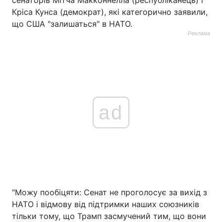
сенаторів Мітча Макконнелла (республіканець) і
Кріса Кунса (демократ), які категорично заявили,
що США "залишаться" в НАТО.
Реклама
ad
"Можу пообіцяти: Сенат не проголосує за вихід з
НАТО і відмову від підтримки наших союзників
тільки тому, що Трамп засмучений тим, що вони