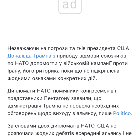
ad
Головна
Війна
Україна
Політика
Незважаючи на погрози та гнів президента США
Економіка
Світ
Дональда Трампа з
приводу відмови союзників
по НАТО допомогти у військовій кампанії проти
Спорт
Наука
Ірану, його риторика поки що не підкріплена
жодними ознаками конкретних дій.
Техно і зв'язок
Лайт
Дипломати НАТО, помічники конгресменів і
Зброя
Інциденти
представники Пентагону заявили, що
адміністрація Трампа не провела необхідних
Здоров'я
Туризм
обговорень щодо виходу з альянсу, пише
Politico.
Цікавинки
Погода
За словами двох дипломатів НАТО, США не
розпочали жодних дебатів всередині альянсу і не
Екологія
Регіони