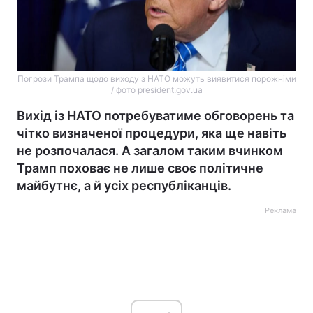
Погрози Трампа щодо виходу з НАТО можуть виявитися порожніми
/ фото president.gov.ua
Вихід із НАТО потребуватиме обговорень та
чітко визначеної процедури, яка ще навіть
не розпочалася. А загалом таким вчинком
Трамп поховає не лише своє політичне
майбутнє, а й усіх республіканців.
Реклама