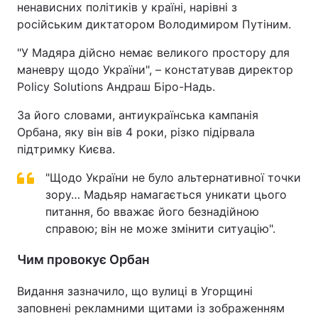
ненависних політиків у країні, нарівні з
російським диктатором Володимиром Путіним.
"У Мадяра дійсно немає великого простору для
маневру щодо України", – констатував директор
Policy Solutions Андраш Біро-Надь.
За його словами, антиукраїнська кампанія
Орбана, яку він вів 4 роки, різко підірвала
підтримку Києва.
"Щодо України не було альтернативної точки
зору… Мадьяр намагається уникати цього
питання, бо вважає його безнадійною
справою; він не може змінити ситуацію".
Чим провокує Орбан
Видання зазначило, що вулиці в Угорщині
заповнені рекламними щитами із зображенням