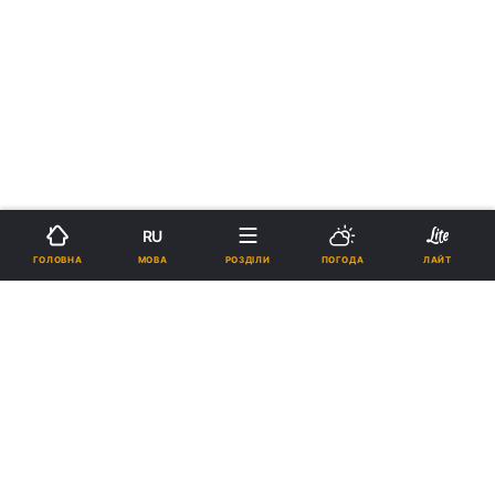
RU
МОВА
ГОЛОВНА
РОЗДІЛИ
ПОГОДА
ЛАЙТ
›
Новини
Світ
рус
CNN розкрив, що союзники по
НАТО думають про погрози
Трампа щодо членства США
КАТЕРИНА ЧЕРНОВОЛ