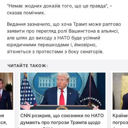
"Немає жодних доказів того, що це правда", –
Тема оформлення
сказав помічник.
Видання зазначило, що хоча Трамп може раптово
заявити про перегляд ролі Вашингтона в альянсі,
але шлях до виходу з НАТО буде усіяний
юридичними перешкодами і, ймовірно,
зіткнеться з протестами з боку сенаторів.
ЧИТАЙТЕ ТАКОЖ:
ня
CNN розкрив, що союзники по НАТО
Країни
ися,
думають про погрози Трампа щодо
погро