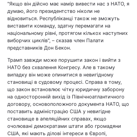
"Якщо він дійсно має намір вивести нас з НАТО, я
думаю, його президентство ніколи не
відновиться. Республіканці також не зможуть
виставити команду, здатну перемагати на
національному рівні, протягом кількох наступних
виборчих циклів", – сказав член Палати
представників Дон Бекон.
Трамп завжди може порушити закон і вийти з
НАТО без схвалення Конгресу. Але в такому
випадку він може опинитися в невигідному
становищі в судовому процесі. Справа в тому,
що закон встановлює чітку юридичну заборону
на односторонній вихід із Північноатлантичного
договору, основоположного документа НАТО, що
поставить адміністрацію США у невигідне
становище в апеляційних справах, якщо
очолювані демократами штати або громадяни
США, які мають ділові інтереси в Європі,