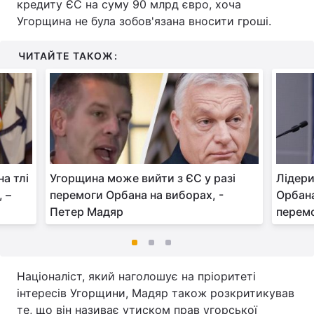
кредиту ЄС на суму 90 млрд євро, хоча
Угорщина не була зобов'язана вносити гроші.
ЧИТАЙТЕ ТАКОЖ:
на тлі
Угорщина може вийти з ЄС у разі
Лідери
 –
перемоги Орбана на виборах, -
Орбана
Петер Мадяр
перемо
Націоналіст, який наголошує на пріоритеті
інтересів Угорщини, Мадяр також розкритикував
те, що він називає утиском прав угорської