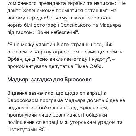
усміхненого президента України та написом: "Не
дайте Зеленському посміятися останнім". На
новому передвиборчому плакаті зображені
чорно-білі фотографії Зеленського та Мадьяра
під гаслом: "Вони небезпечні".
"Я не можу уявити нічого страшнішого, ніж
оголосити жертву агресором… саме це робить
Орбан, це дійсно викликає огиду і нудоту", –
прокоментувала депутатка Тімеа Сабо.
Мадьяр: загадка для Брюсселя
Видання зазначило, що щодо співпраці з
Євросоюзом програма Мадьяра досить бідна на
подальші зобов'язання перед Брюсселем,
пропонуючи лише розпливчасті обіцянки
поліпшення співпраці між угорським урядом та
інститутами ЄС.