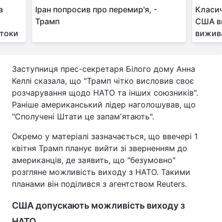
а
Іран попросив про перемир'я, -
Класич
Трамп
США в
отоки
вижива
Заступниця прес-секретаря Білого дому Анна
Келлі сказала, що "Трамп чітко висловив своє
розчарування щодо НАТО та інших союзників".
Раніше американський лідер наголошував, що
"Сполучені Штати це запамʼятають".
Окремо у матеріалі зазначається, що ввечері 1
квітня Трамп планує вийти зі зверненням до
американців, де заявить, що "безумовно"
розгляне можливість виходу з НАТО. Такими
планами він поділився з агентством Reuters.
США допускають можливість виходу з
НАТО