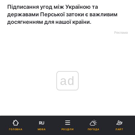
Підписання угод між Україною та
державами Перської затоки є важливим
досягненням для нашої країни.
Реклама
ad
Під час того, як війна в Ірані привертає увагу
RU
міжнародної спільноти до Близького Сходу,
МОВА
ГОЛОВНА
РОЗДІЛИ
ПОГОДА
ЛАЙТ