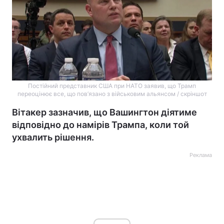
Постійний представник США при НАТО заявив, що Трамп
переоцінює все, що пов’язано з військовим альянсом / скріншот
Вітакер зазначив, що Вашингтон діятиме
відповідно до намірів Трампа, коли той
ухвалить рішення.
Реклама