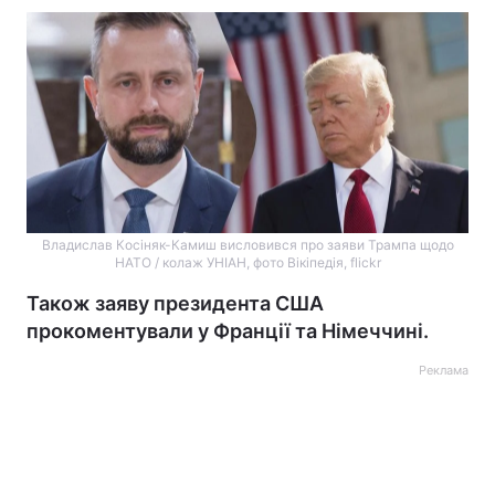
Владислав Косіняк-Камиш висловився про заяви Трампа щодо
НАТО / колаж УНІАН, фото Вікіпедія, flickr
Також заяву президента США
прокоментували у Франції та Німеччині.
Реклама