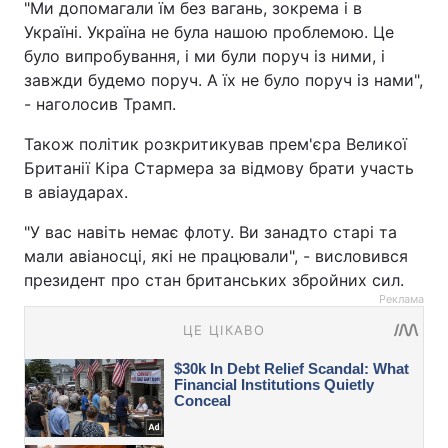
"Ми допомагали їм без вагань, зокрема і в
Україні. Україна не була нашою проблемою. Це
було випробування, і ми були поруч із ними, і
завжди будемо поруч. А їх не було поруч із нами",
- наголосив Трамп.
Також політик розкритикував прем'єра Великої
Британії Кіра Стармера за відмову брати участь
в авіаударах.
"У вас навіть немає флоту. Ви занадто старі та
мали авіаносці, які не працювали", - висловився
президент про стан британських збройних сил.
Реклама