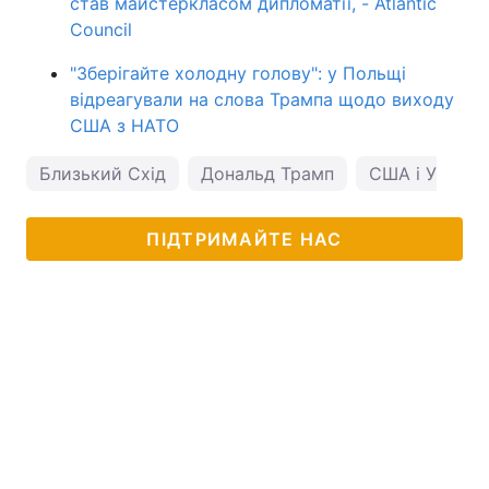
став майстеркласом дипломатії, - Atlantic
Council
"Зберігайте холодну голову": у Польщі
відреагували на слова Трампа щодо виходу
США з НАТО
Близький Схід
Дональд Трамп
США і Україн
ПІДТРИМАЙТЕ НАС