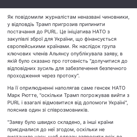
Тема оформлення
Як повідомили журналістам неназвані чиновники,
у відповдіь Трамп пригрозив припинити
постачання до PURL. Це ініціатива НАТО з
закупівлі зброї для України, що фінансується
європейськими країнами. Як наслідок група
ключових членів Альянсу опублікувала заяву, в
якій було сказано про готовність "долучитися до
відповідних зусиль для забезпечення безпечного
проходження через протоку".
На її оприлюдненні наполягав саме генсек НАТО
Марк Рютте, "оскільки Трамп погрожував вийти з
PURL і взагалі відмовитися від допомоги Україні",
пояснив один зі співрозмовників.
"Заяву було швидко складено, а інші країни
приєдналися до неї згодом, оскільки не
вистачило часу, щоб одразу запросити всіх до