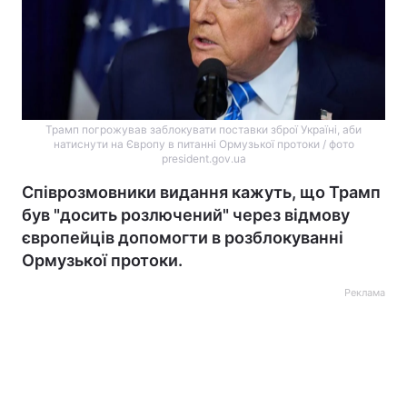
Трамп погрожував заблокувати поставки зброї Україні, аби
натиснути на Європу в питанні Ормузької протоки / фото
president.gov.ua
Співрозмовники видання кажуть, що Трамп
був "досить розлючений" через відмову
європейців допомогти в розблокуванні
Ормузької протоки.
Реклама