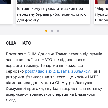
В Італії хочуть ухвалити закон про
"Мирно
передачу Україні рибальських сіток
Лукаше
для фронту
Білору
США і НАТО
Президент США Дональд Трамп ставив під сумнів
членство країни в НАТО ще під час свого
першого терміну. Тепер же він каже, що
серйозно
розглядає вихід Штатів з Альянсу
. Така
риторика з'явилася на тлі того, що країни НАТО
відмовилися допомагати США у розблокуванні
Ормузької протоки, яку Іран закрив після початку
американо-ізраїльської операції на Близькому
Сході.