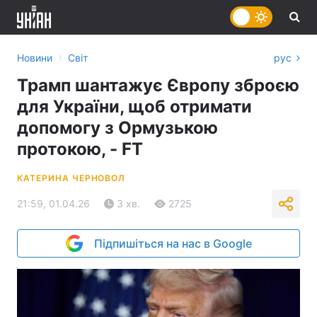
›
Новини
Світ
рус
Трамп шантажує Європу зброєю
для України, щоб отримати
допомогу з Ормузькою
протокою, - FT
КАТЕРИНА ЧЕРНОВОЛ
21:59, 01.04.26
3 хв.
2725
Підпишіться на нас в Google