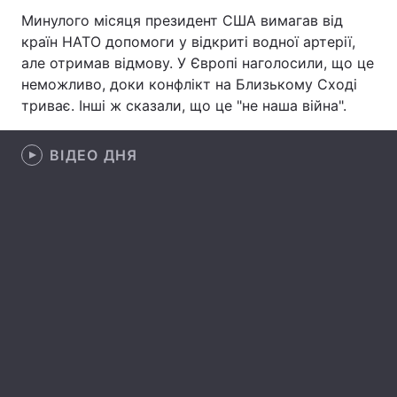
Минулого місяця президент США вимагав від
Лонгріди
країн НАТО допомоги у відкриті водної артерії,
але отримав відмову. У Європі наголосили, що це
неможливо, доки конфлікт на Близькому Сході
Відео з Youtube
Статті
триває. Інші ж сказали, що це "не наша війна".
Інтерв'ю
Думки
ВІДЕО ДНЯ
Архів
Вакансії
Контакти
Послуги