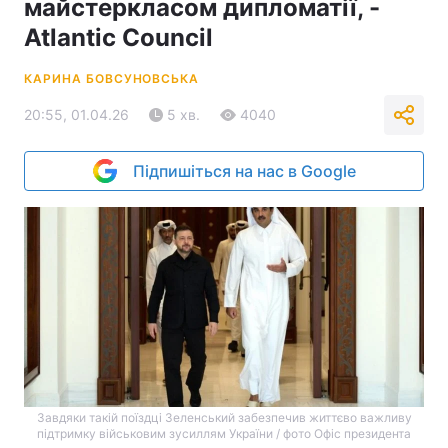
майстеркласом дипломатії, -
Atlantic Council
КАРИНА БОВСУНОВСЬКА
20:55, 01.04.26
5 хв.
4040
Підпишіться на нас в Google
Завдяки такій поїздці Зеленський забезпечив життєво важливу
підтримку військовим зусиллям України / фото Офіс президента