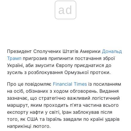
ad
Головна
Війна
Україна
Політика
Президент Сполучених Штатів Америки
Економіка
Світ
Дональд
Трамп
пригрозив припинити постачання зброї
Спорт
Наука
Україні, аби змусити Європу приєднатися до
зусиль з розблокування Ормузької протоки.
Техно і зв'язок
Лайт
Про це повідомляє
Financial Times
із посиланням
Зброя
Інциденти
на осіб, обізнаних з ходом обговорень. Видання
зазначає, що стратегічно важливий логістичний
Здоров'я
Туризм
маршрут, яким проходить пʼята частина всього
експорту нафти у світі, Іран заблокував після
Цікавинки
Погода
того, як США та Ізраїль завдали по країні ударів
наприкінці лютого.
Екологія
Регіони