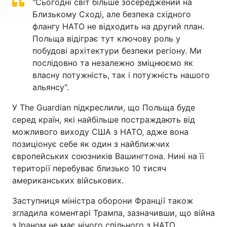
"Сьогодні світ більше зосереджений на
Близькому Сході, але безпека східного
флангу НАТО не відходить на другий план.
Польща відіграє тут ключову роль у
побудові архітектури безпеки регіону. Ми
послідовно та незалежно зміцнюємо як
власну потужність, так і потужність нашого
альянсу".
У The Guardian підкреслили, що Польща буде
серед країн, які найбільше постраждають від
можливого виходу США з НАТО, адже вона
позиціонує себе як один з найближчих
європейських союзників Вашингтона. Нині на її
території перебуває близько 10 тисяч
американських військових.
Заступниця міністра оборони Франції також
згладила коментарі Трампа, зазначивши, що війна
з Іраном не має нічого спільного з НАТО.