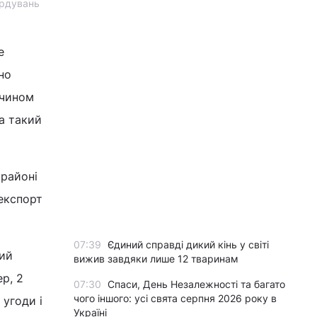
ардувань
е
но
 чином
а такий
 районі
 експорт
07:39
Єдиний справді дикий кінь у світі
кий
вижив завдяки лише 12 тваринам
р, 2
07:30
Спаси, День Незалежності та багато
чого іншого: усі свята серпня 2026 року в
 угоди і
Україні