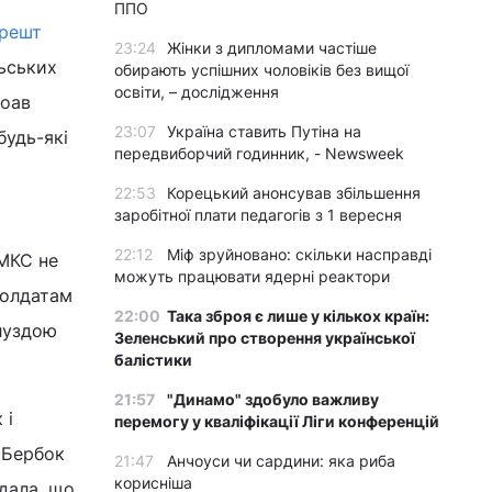
ППО
арешт
23:24
Жінки з дипломами частіше
ьських
обирають успішних чоловіків без вищої
освіти, – дослідження
Йоав
23:07
Україна ставить Путіна на
будь-які
передвиборчий годинник, - Newsweek
22:53
Корецький анонсував збільшення
заробітної плати педагогів з 1 вересня
22:12
Міф зруйновано: скільки насправді
 МКС не
можуть працювати ядерні реактори
солдатам
22:00
Така зброя є лише у кількох країн:
глуздою
Зеленський про створення української
балістики
21:57
"Динамо" здобуло важливу
 і
перемогу у кваліфікації Ліги конференцій
. Бербок
21:47
Анчоуси чи сардини: яка риба
корисніша
дала, що