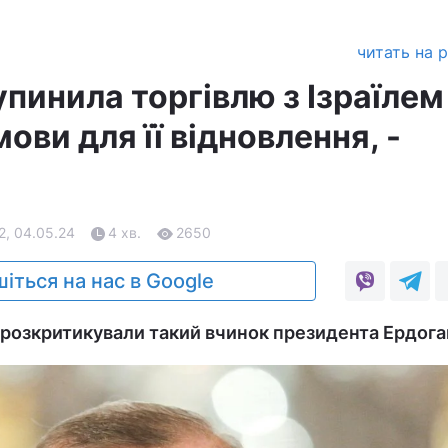
читать на 
пинила торгівлю з Ізраїлем
ови для її відновлення, -
2, 04.05.24
4 хв.
2650
іться на нас в Google
і розкритикували такий вчинок президента Ердога