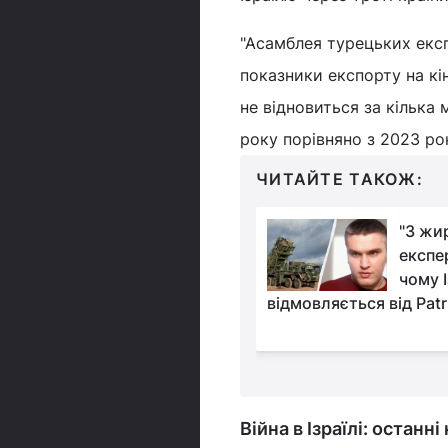
"Асамблея турецьких експ
показники експорту на кі
не відновиться за кілька 
року порівняно з 2023 роко
ЧИТАЙТЕ ТАКОЖ:
Аналітик пояснив,
"З жир
чому закрити Україну
експе
суцільно "куполом"
чому І
яних атак РФ неможливо
відмовляється від Patr
Війна в Ізраїлі: останн