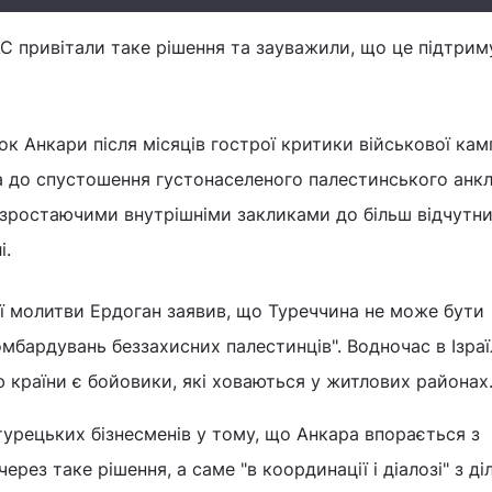
 привітали таке рішення та зауважили, що це підтрим
к Анкари після місяців гострої критики військової камп
ла до спустошення густонаселеного палестинського анкл
 зростаючими внутрішніми закликами до більш відчутних
і.
ної молитви Ердоган заявив, що Туреччина не може бути
омбардувань беззахисних палестинців". Водночас в Ізраї
 країни є бойовики, які ховаються у житлових районах
урецьких бізнесменів у тому, що Анкара впорається з
ерез таке рішення, а саме "в координації і діалозі" з д