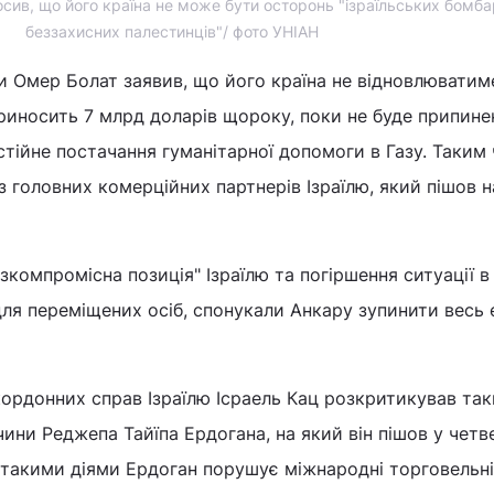
осив, що його країна не може бути осторонь "ізраїльських бомб
беззахисних палестинців"/ фото УНІАН
ни Омер Болат заявив, що його країна не відновлюватим
приносить 7 млрд доларів щороку, поки не буде припине
стійне постачання гуманітарної допомоги в Газу. Таким
 головних комерційних партнерів Ізраїлю, який пішов н
зкомпромісна позиція" Ізраїлю та погіршення ситуації в
для переміщених осіб, спонукали Анкару зупинити весь
ордонних справ Ізраїлю Ісраель Кац розкритикував та
ини Реджепа Тайїпа Ердогана, на який він пішов у четве
 такими діями Ердоган порушує міжнародні торговельні