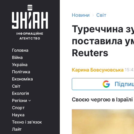
›
Новини
Світ
Туреччина зу
ІНФОРМАЦІЙНЕ
поставила ум
АГЕНТСТВО
Reuters
Головна
Війна
Україна
Карина Бовсуновська
15:4
Політика
Економіка
Підпиш
Світ
Екологія
Своєю чергою в Ізраїл
Регіони
Спорт
Наука
Техно і зв'язок
Лайт