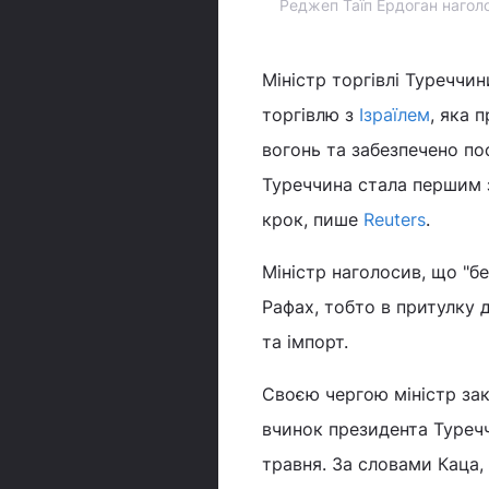
Реджеп Таїп Ердоган нагол
Міністр торгівлі Туреччи
торгівлю з
Ізраїлем
, яка 
вогонь та забезпечено по
Туреччина стала першим з
крок, пише
Reuters
.
Міністр наголосив, що "бе
Рафах, тобто в притулку 
та імпорт.
Своєю чергою міністр зак
вчинок президента Туречч
травня. За словами Каца,