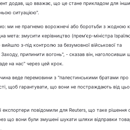
ент додав, що вважає, що це стане прикладом для інши
шньою ситуацією".
омо: ми не прагнемо ворожнечі або боротьби з жодною 
дна мета: змусити керівництво (прем'єр-міністра Ізраїл
е вийшло з-під контролю за безумовної військової та
Заходу, припинити вогонь", - сказав він, наголосивши щ
аде на нас" через цей крок.
ччина веде перемовини з "палестинськими братами про
ті, щоб гарантувати, що вони не постраждають від цьо
 експортери повідомили для Reuters, що таке рішення 
рез що вони були змушені шукати шляхи відправки това
и.