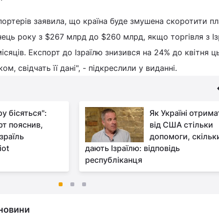
ортерів заявила, що країна буде змушена скоротити пл
нець року з $267 млрд до $260 млрд, якщо торгівля з І
місяців. Експорт до Ізраїлю знизився на 24% до квітня ц
м, свідчать її дані", - підкреслили у виданні.
у бісяться":
Як Україні отрима
рт пояснив,
від США стільки
зраїль
допомоги, скільк
iot
дають Ізраїлю: відповідь
республіканця
і новини