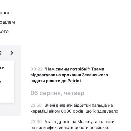
анові
зраїлем
ього
ти
Аналітик пояснив,
00:22
"Нам самим потрібні": Трамп
чому закрити Україну
відреагував на прохання Зеленського
надати ракети до Patriot
и
суцільно "куполом"
від повітряних атак РФ неможливо
в
06 серпня, четвер
23:58
Вчені виявили відбитки пальців на
кераміці віком 8000 років: що їх здивувало
23:39
Атака дронів на Москву: аналітики
оцінили ефективність роботи російської