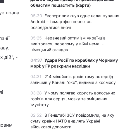
областям пощастить (карта)
ує права
05:30
Експерт вимкнув одне налаштування
Android – і смартфон перестав
розряджатися вночі
анії
05:25
Червневий оптимізм українців
вивітрився, перелому у війні нема, -
аву.
німецький оглядач
 дій", -
04:37
Удари Росії по кораблях у Чорному
морі: у FP розкрили наслідки
04:31
214 мільйонів років тому астероїд
залишив у Канаді "око", видиме з космосу
лі
03:28
У чому полягає користь волоських
горіхів для серця, мозку та зміцнення
.
імунітету
02:52
В Генштабі ЗСУ повідомили, на яку
суму країни НАТО виділять Україні
іловим
військової допомоги