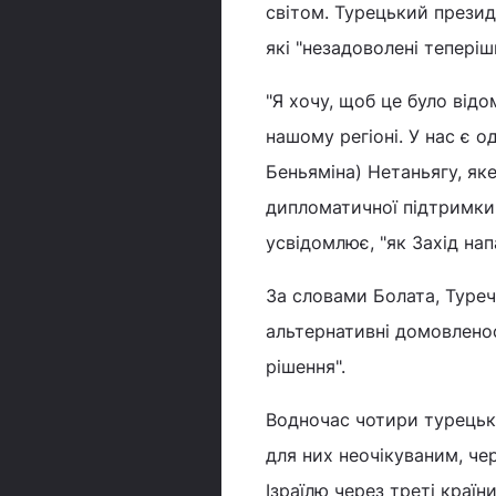
світом. Турецький презид
які "незадоволені тепері
"Я хочу, щоб це було від
нашому регіоні. У нас є о
Беньяміна) Нетаньягу, як
дипломатичної підтримки 
усвідомлює, "як Захід нап
За словами Болата, Туре
альтернативні домовленос
рішення".
Водночас чотири турецькі
для них неочікуваним, че
Ізраїлю через треті країн