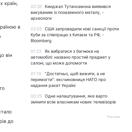
х країн,
02:26
Кинджал Тутанхамона виявився
викуваним із позаземного металу, -
археологи
країною в
02:05
США запровадили нові санкції проти
Куби за співпрацю з Китаєм та РФ, -
ю
Bloomberg
01:23
Як вибратися з багнюки на
о він
автомобілі: названо простий предмет у
салоні, що може допомогти
01:19
"Достатньо, щоб вижити, а не
перемогти": ексчиновниця НАТО про
надання ракет Україні
го
00:25
Одне налаштування, яке варто
змінити всім власникам нових телевізорів
стало
Реклама
рів до