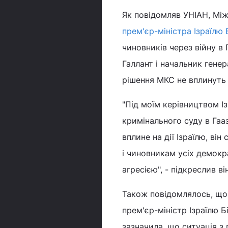
Як повідомляв УНІАН, Мі
прем'єр-міністра Ізраїлю
чиновників через війну в
Галлант і начальник гене
рішення МКС не вплинуть н
"Під моїм керівництвом І
кримінального суду в Гаа
вплине на дії Ізраїлю, в
і чиновникам усіх демокр
агресією", - підкреслив він
Також повідомлялось, що
прем'єр-міністр Ізраїлю 
зазначила, що ситуація з