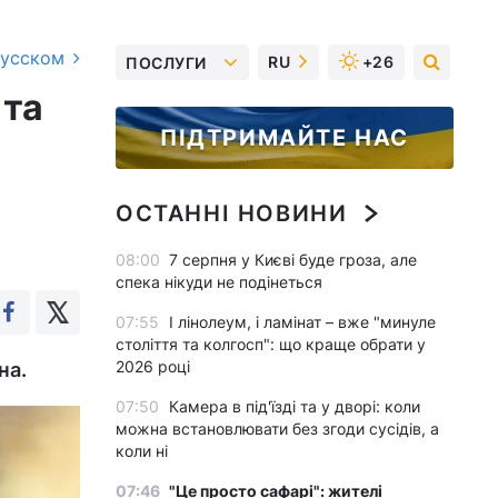
русском
RU
+26
ПОСЛУГИ
 та
ПІДТРИМАЙТЕ НАС
ОСТАННІ НОВИНИ
08:00
7 серпня у Києві буде гроза, але
спека нікуди не подінеться
07:55
І лінолеум, і ламінат – вже "минуле
століття та колгосп": що краще обрати у
2026 році
на.
07:50
Камера в під'їзді та у дворі: коли
можна встановлювати без згоди сусідів, а
коли ні
07:46
"Це просто сафарі": жителі