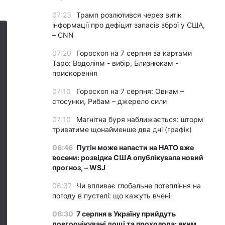
07:23
Трамп розлютився через витік
інформації про дефіцит запасів зброї у США,
– CNN
07:20
Гороскоп на 7 серпня за картами
Таро: Водоліям - вибір, Близнюкам -
прискорення
07:10
Гороскоп на 7 серпня: Овнам –
стосунки, Рибам – джерело сили
07:10
Магнітна буря наближається: шторм
триватиме щонайменше два дні (графік)
06:46
Путін може напасти на НАТО вже
восени: розвідка США опублікувала новий
прогноз, – WSJ
06:37
Чи впливає глобальне потепління на
погоду в пустелі: що кажуть вчені
06:30
7 серпня в Україну прийдуть
довгоочікувані дощі та прохолода: яким