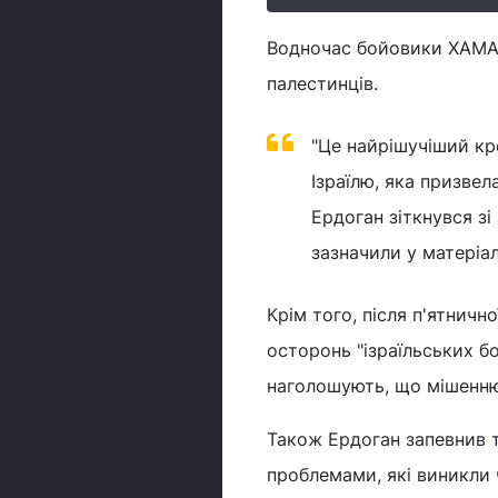
Водночас бойовики ХАМАС
палестинців.
"Це найрішучіший кро
Ізраїлю, яка призве
Ердоган зіткнувся зі
зазначили у матеріал
Крім того, після п'ятнич
осторонь "ізраїльських б
наголошують, що мішенню
Також Ердоган запевнив т
проблемами, які виникли ч