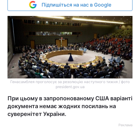
Підпишіться на нас в Google
Генасамблея проголосує за резолюцію наступного тижня / фото
president.gov.ua
При цьому в запропонованому США варіанті
документа немає жодних посилань на
суверенітет України.
Реклама