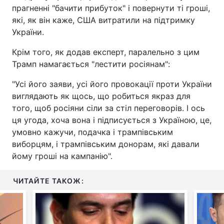
прагненні "бачити прибуток" і повернути ті гроші,
які, як він каже, США витратили на підтримку
України.
Крім того, як додав експерт, паралельно з цим
Трамп намагається "лестити росіянам":
"Усі його заяви, усі його провокації проти України
виглядають як щось, що робиться якраз для
того, щоб росіяни сіли за стіл переговорів. І ось
ця угода, хоча вона і підписується з Україною, це,
умовно кажучи, подачка і трампівським
виборцям, і трампівським донорам, які давали
йому гроші на кампанію".
ЧИТАЙТЕ ТАКОЖ: