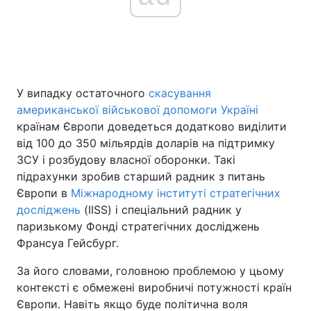
Головна
Війна
Україна
Політика
У випадку остаточного
скасування
американської військової допомоги Україні
Економіка
Світ
країнам Європи доведеться додатково виділити
від 100 до 350 мільярдів доларів на підтримку
Спорт
Наука
ЗСУ і розбудову власної оборонки. Такі
підрахунки зробив старший радник з питань
Техно і зв'язок
Лайт
Європи в
Міжнародному інституті стратегічних
досліджень
(IISS) і спеціальний радник у
Зброя
Інциденти
паризькому Фонді стратегічних досліджень
Франсуа Гейсбург.
Здоров'я
Туризм
За його словами, головною проблемою у цьому
Цікавинки
Погода
контексті є обмежені виробничі потужності країн
Європи. Навіть якщо буде політична воля
Екологія
Регіони