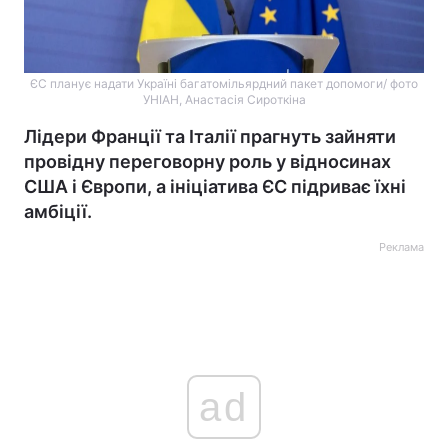
ЄС планує надати Україні багатомільярдний пакет допомоги/ фото
УНІАН, Анастасія Сироткіна
Лідери Франції та Італії прагнуть зайняти
провідну переговорну роль у відносинах
США і Європи, а ініціатива ЄС підриває їхні
амбіції.
Реклама
ad