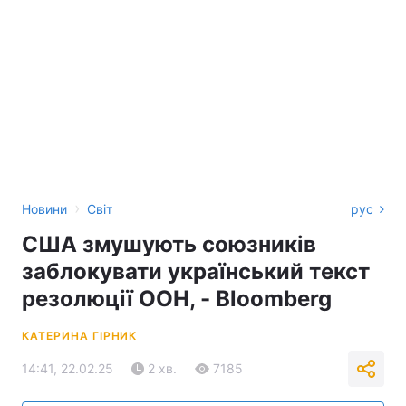
›
Новини
Світ
рус
США змушують союзників
заблокувати український текст
резолюції ООН, - Bloomberg
КАТЕРИНА ГІРНИК
14:41, 22.02.25
2 хв.
7185