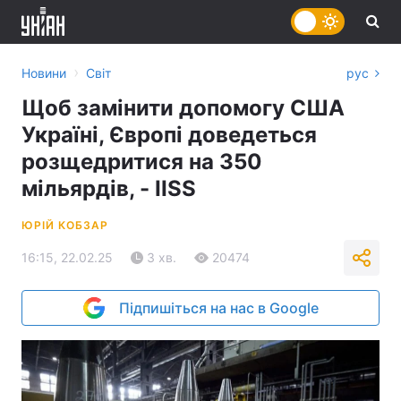
›
Новини
Світ
рус
Щоб замінити допомогу США
Україні, Європі доведеться
розщедритися на 350
мільярдів, - IISS
ЮРІЙ КОБЗАР
16:15, 22.02.25
3 хв.
20474
Підпишіться на нас в Google