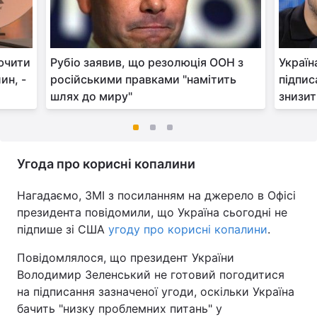
ючити
Рубіо заявив, що резолюція ООН з
Україн
ин, -
російськими правками "намітить
підпис
шлях до миру"
знизит
Угода про корисні копалини
Нагадаємо, ЗМІ з посиланням на джерело в Офісі
президента повідомили, що Україна сьогодні не
підпише зі США
угоду про корисні копалини
.
Повідомлялося, що президент України
Володимир Зеленський не готовий погодитися
на підписання зазначеної угоди, оскільки Україна
бачить "низку проблемних питань" у