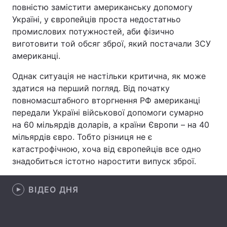
повністю замістити американську допомогу
Лонгріди
Україні, у європейців проста недостатньо
промислових потужностей, аби фізично
виготовити той обсяг зброї, який постачали ЗСУ
Відео з Youtube
Статті
американці.
Інтерв'ю
Думки
Однак ситуація не настільки критична, як може
здатися на перший погляд. Від початку
Архів
Вакансії
повномасштабного вторгнення РФ американці
передали Україні військової допомоги сумарно
Контакти
на 60 мільярдів доларів, а країни Європи – на 40
мільярдів євро. Тобто різниця не є
Послуги
катастрофічною, хоча від європейців все одно
знадобиться істотно наростити випуск зброї.
ВІДЕО ДНЯ