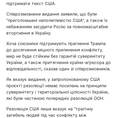
підтримати текст США.
Співрозмовники видання заявили, що були
"приголомшені наполегливістю США", а також їх
небажанням засудити Росію за повномасштабне
вторгнення в Україну.
Хоча союзники підтримують прагнення Трампа
до досягнення міцного припинення конфлікту,
мир не буде стійким без гарантій суверенітету
України, а також притягнення країни-агресора до
відповідальності, сказав один зі співрозмовників.
Як вказує видання, у запропонованому США
проєкті резолюції немає посилань на принципи
суверенітету і територіальної цілісності України,
які були частиною попередніх резолюцій ООН.
Резолюція США лише вказує на "трагічну
загибель людей під час конфлікту між