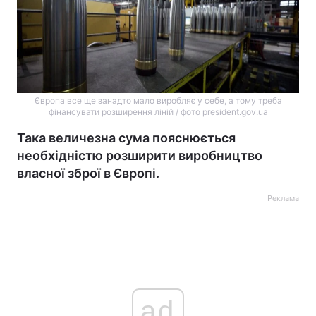
Європа все ще занадто мало виробляє у себе, а тому треба
фінансувати розширення ліній / фото president.gov.ua
Така величезна сума пояснюється
необхідністю розширити виробництво
власної зброї в Європі.
Реклама
ad