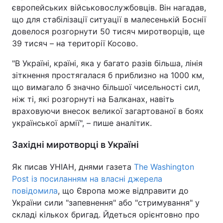
європейських військовослужбовців. Він нагадав,
що для стабілізації ситуації в малесенькій Боснії
довелося розгорнути 50 тисяч миротворців, ще
39 тисяч – на території Косово.
"В Україні, країні, яка у багато разів більша, лінія
зіткнення простягалася б приблизно на 1000 км,
що вимагало б значно більшої чисельності сил,
ніж ті, які розгорнуті на Балканах, навіть
враховуючи внесок великої загартованої в боях
української армії", – пише аналітик.
Західні миротворці в Україні
Як писав УНІАН, днями газета
The Washington
Post із посиланням на власні джерела
повідомила
, що Європа може відправити до
України сили "запевнення" або "стримування" у
складі кількох бригад. Йдеться орієнтовно про