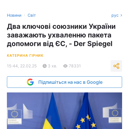
›
Новини
Світ
рус
Два ключові союзники України
заважають ухваленню пакета
допомоги від ЄС, - Der Spiegel
КАТЕРИНА ГІРНИК
15:44, 22.02.25
3 хв.
78331
Підпишіться на нас в Google