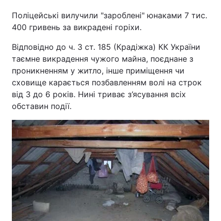
Поліцейські вилучили "зароблені" юнаками 7 тис.
400 гривень за викрадені горіхи.
Відповідно до ч. 3 ст. 185 (Крадіжка) КК України
таємне викрадення чужого майна, поєднане з
проникненням у житло, інше приміщення чи
сховище карається позбавленням волі на строк
від 3 до 6 років. Нині триває з’ясування всіх
обставин події.