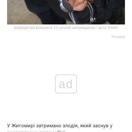
Викрадачем виявився 33-річний житомирянин / фото УНІАН
Реклама
ad
У Житомирі затримано злодія, який заснув у