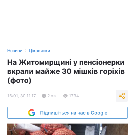
›
Новини
Цікавинки
На Житомирщині у пенсіонерки
вкрали майже 30 мішків горіхів
(фото)
16:01, 30.11.17
2 хв.
1734
Підпишіться на нас в Google