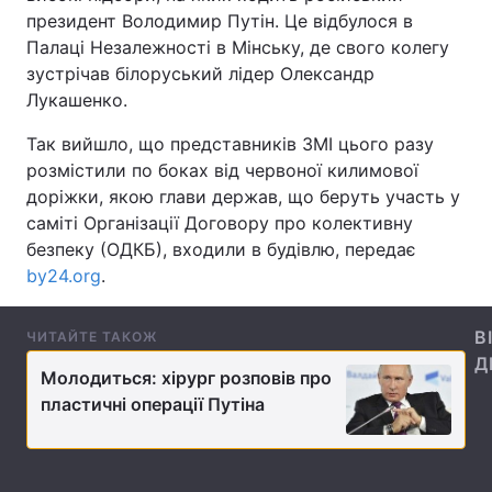
президент Володимир Путін. Це відбулося в
Палаці Незалежності в Мінську, де свого колегу
зустрічав білоруський лідер Олександр
Головна
Війна
Лукашенко.
Так вийшло, що представників ЗМІ цього разу
Україна
Політика
розмістили по боках від червоної килимової
Економіка
Світ
доріжки, якою глави держав, що беруть участь у
саміті Організації Договору про колективну
Спорт
Наука
безпеку (ОДКБ), входили в будівлю, передає
by24.org
.
Техно і зв'язок
Лайт
Зброя
Інциденти
В
ЧИТАЙТЕ ТАКОЖ
Д
Молодиться: хірург розповів про
Здоров'я
Туризм
пластичні операції Путіна
Цікавинки
Погода
Екологія
Регіони