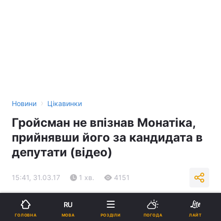
›
Новини
Цікавинки
Гройсман не впізнав Монатіка,
прийнявши його за кандидата в
депутати (відео)
15:41, 31.03.17
1 хв.
4151
Підпишіться на нас в Google
RU
МОВА
ГОЛОВНА
РОЗДІЛИ
ПОГОДА
ЛАЙТ