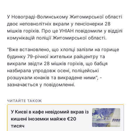
У Новограді-Волинському Житомирської області
двоє неповнолітніх вкрали у пенсіонерки 28
мішків горіхів. Про це УНІАН повідомили у відділі
комунікацій поліції Житомирської області.
"Вже встановлено, що хлопці залізли на горище
будинку 79-річної жительки райцентру та
викрали звідти 28 мішків горіхів, що бабця
назбирала упродовж осені, поліцейські
розшукали юнаків та викрадене ними", -
зазначається у повідомленні.
ЧИТАЙТЕ ТАКОЖ
У Києві в кафе невідомий вкрав із
кишені іноземки майже €20
тисяч