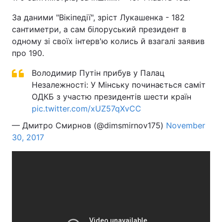
Тема оформлення
За даними "Вікіпедії", зріст Лукашенка - 182
сантиметри, а сам білоруський президент в
одному зі своїх інтерв'ю колись й взагалі заявив
про 190.
Володимир Путін прибув у Палац
Незалежності: У Мінську починається саміт
ОДКБ з участю президентів шести країн
pic.twitter.com/xUZ57qXvCC
— Дмитро Смирнов (@dimsmirnov175)
November
30, 2017