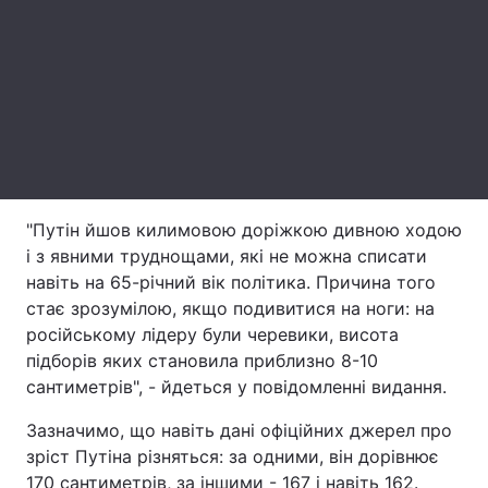
Лонгріди
Відео з Youtube
Статті
Інтерв'ю
Думки
Архів
Вакансії
"Путін йшов килимовою доріжкою дивною ходою
Контакти
і з явними труднощами, які не можна списати
навіть на 65-річний вік політика. Причина того
Послуги
стає зрозумілою, якщо подивитися на ноги: на
російському лідеру були черевики, висота
підборів яких становила приблизно 8-10
сантиметрів", - йдеться у повідомленні видання.
Зазначимо, що навіть дані офіційних джерел про
зріст Путіна різняться: за одними, він дорівнює
170 сантиметрів, за іншими - 167 і навіть 162.