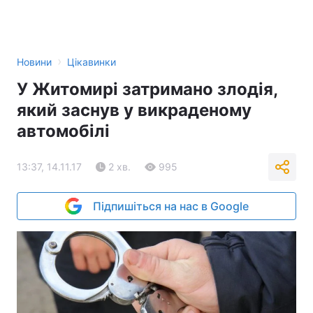
›
Новини
Цікавинки
У Житомирі затримано злодія,
який заснув у викраденому
автомобілі
13:37, 14.11.17
2 хв.
995
Підпишіться на нас в Google