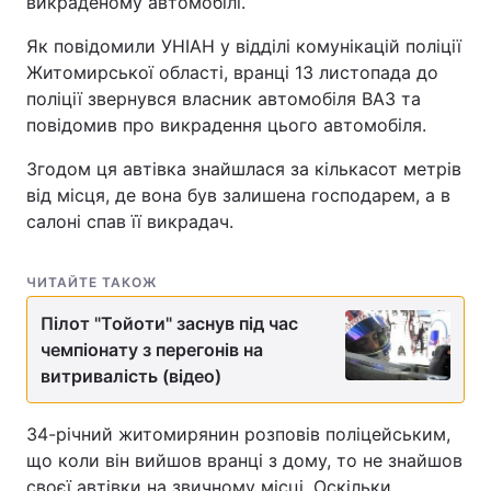
викраденому автомобілі.
Як повідомили УНІАН у відділі комунікацій поліції
Житомирської області, вранці 13 листопада до
поліції звернувся власник автомобіля ВАЗ та
повідомив про викрадення цього автомобіля.
Згодом ця автівка знайшлася за кількасот метрів
від місця, де вона був залишена господарем, а в
салоні спав її викрадач.
ЧИТАЙТЕ ТАКОЖ
Пілот "Тойоти" заснув під час
чемпіонату з перегонів на
витривалість (відео)
34-річний житомирянин розповів поліцейським,
що коли він вийшов вранці з дому, то не знайшов
своєї автівки на звичному місці. Оскільки