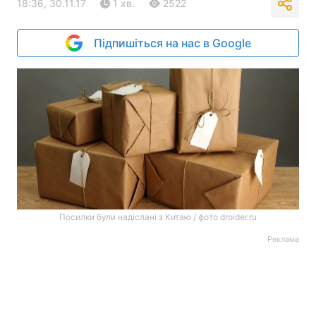
18:36, 30.11.17
1 хв.
2522
Підпишіться на нас в Google
Посилки були надіслані з Китаю / фото droider.ru
Реклама