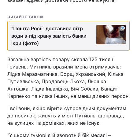
вказані адреси доставки просто не існують.
ЧИТАЙТЕ ТАКОЖ
"Пошта Росії" доставила літр
води з-під крану замість банки
ікри (фото)
Загальна вартість товару склала 125 тисяч
гривень. Митників вразили імена отримувачів:
Лідка Маразматичка, Борщ Український, Кілька
Путивльська, Продавець Льоха, Льошка
Антошка, Лідка Інвалідка, Бім Собака, Бандит
Карпенко та низка інших, не менш дивних персон.
І всі вони, якщо вірити супровідним документам
до посилок, живуть у місті Путивль, щоправда,
на вулицях і в домівках, яких не існує.
"У цьому гуморі є й зворотній бік медалі –