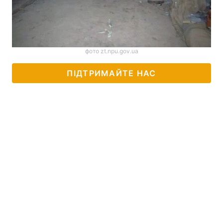
фото zt.npu.gov.ua
ПІДТРИМАЙТЕ НАС