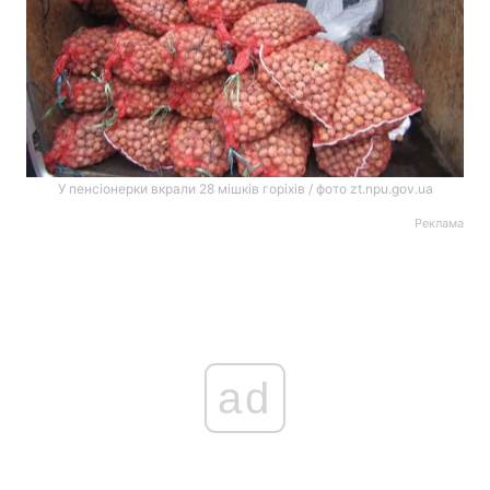
У пенсіонерки вкрали 28 мішків горіхів / фото zt.npu.gov.ua
Реклама
ad