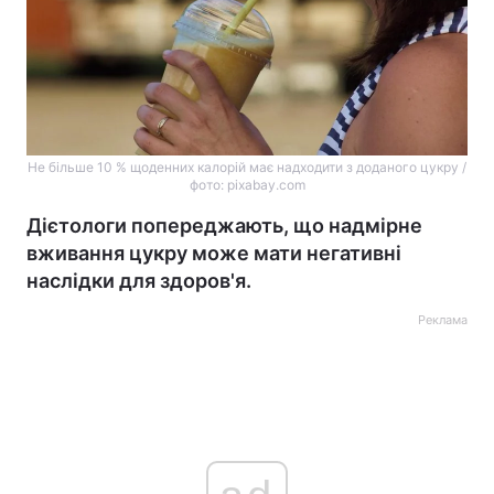
Не більше 10 % щоденних калорій має надходити з доданого цукру /
фото: pixabay.com
Дієтологи попереджають, що надмірне
вживання цукру може мати негативні
наслідки для здоров'я.
Реклама