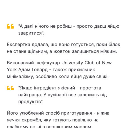
"А далі нічого не робиш - просто даєш яйцю
зваритися".
Експертка додала, що воно готується, поки білок
не стане щільним, а жовток залишиться м’яким.
Виконавчий шеф-кухар University Club of New
York Адам Говард - також прихильник
мінімалізму, особливо коли яйця дуже свіжі:
"Якщо інгредієнт якісний - простота
найкраща. У кулінарії все залежить від
продуктів".
Його улюблений спосіб приготування - ніжна
яєчня-скрембл, яку готують повільно на
слабкому вогні з вершковим маслом.