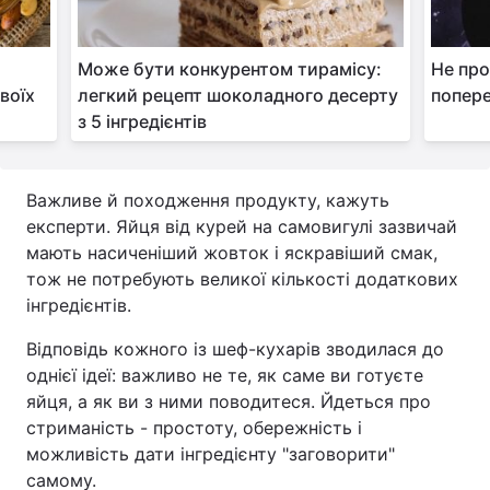
Може бути конкурентом тирамісу:
Не про
воїх
легкий рецепт шоколадного десерту
попере
з 5 інгредієнтів
Важливе й походження продукту, кажуть
експерти. Яйця від курей на самовигулі зазвичай
мають насиченіший жовток і яскравіший смак,
тож не потребують великої кількості додаткових
інгредієнтів.
Відповідь кожного із шеф-кухарів зводилася до
однієї ідеї: важливо не те, як саме ви готуєте
яйця, а як ви з ними поводитеся. Йдеться про
стриманість - простоту, обережність і
можливість дати інгредієнту "заговорити"
самому.