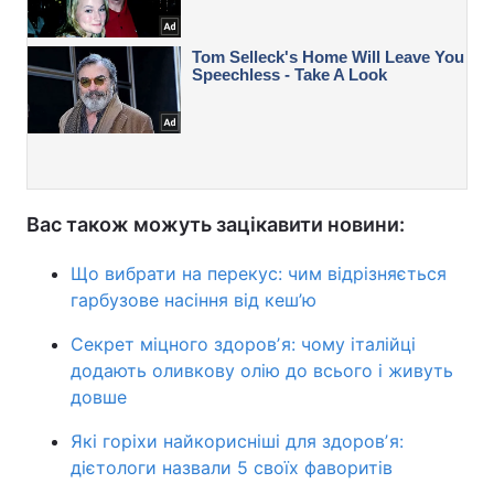
Вас також можуть зацікавити новини:
Що вибрати на перекус: чим відрізняється
гарбузове насіння від кеш’ю
Секрет міцного здоровʼя: чому італійці
додають оливкову олію до всього і живуть
довше
Які горіхи найкорисніші для здоровʼя:
дієтологи назвали 5 своїх фаворитів