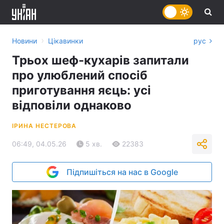
›
Новини
Цікавинки
рус
Трьох шеф-кухарів запитали
про улюблений спосіб
приготування яєць: усі
відповіли однаково
ІРИНА НЕСТЕРОВА
06:49, 04.05.26
5 хв.
22383
Підпишіться на нас в Google