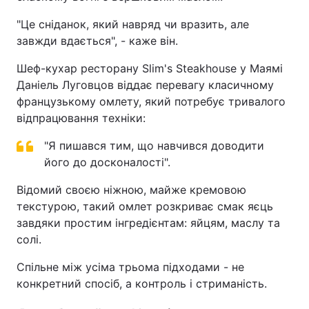
"Це сніданок, який навряд чи вразить, але
завжди вдається", - каже він.
Шеф-кухар ресторану Slim's Steakhouse у Маямі
Даніель Луговцов віддає перевагу класичному
французькому омлету, який потребує тривалого
відпрацювання техніки:
"Я пишався тим, що навчився доводити
його до досконалості".
Відомий своєю ніжною, майже кремовою
текстурою, такий омлет розкриває смак яєць
завдяки простим інгредієнтам: яйцям, маслу та
солі.
Спільне між усіма трьома підходами - не
конкретний спосіб, а контроль і стриманість.