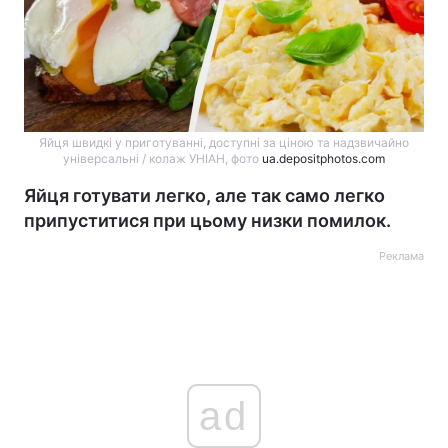
Яйця швидкі у приготуванні, доступні за ціною та надзвичайно
універсальні / колаж УНІАН, фото
ua.depositphotos.com
Яйця готувати легко, але так само легко
припуститися при цьому низки помилок.
Реклама
ad