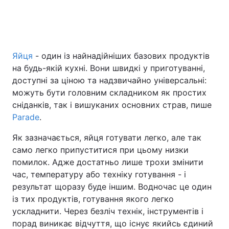
Головна
Війна
Яйця
- один із найнадійніших базових продуктів
Україна
Політика
на будь-якій кухні. Вони швидкі у приготуванні,
доступні за ціною та надзвичайно універсальні:
Економіка
Світ
можуть бути головним складником як простих
сніданків, так і вишуканих основних страв, пише
Спорт
Наука
Parade
.
Техно і зв'язок
Лайт
Як зазначається, яйця готувати легко, але так
само легко припуститися при цьому низки
Зброя
Інциденти
помилок. Адже достатньо лише трохи змінити
час, температуру або техніку готування - і
Здоров'я
Туризм
результат щоразу буде іншим. Водночас це один
із тих продуктів, готування якого легко
Цікавинки
Погода
ускладнити. Через безліч технік, інструментів і
порад виникає відчуття, що існує якийсь єдиний
Екологія
Регіони