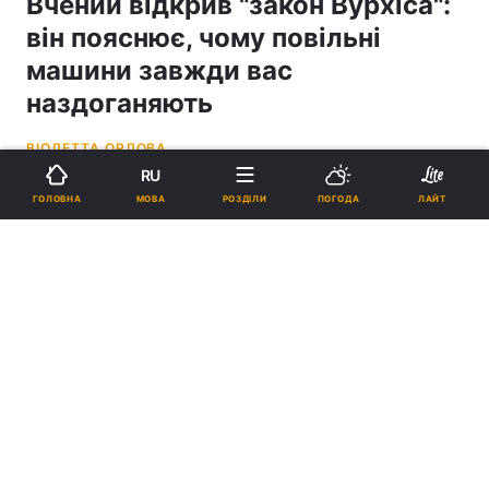
Вчений відкрив "закон Вурхіса":
він пояснює, чому повільні
машини завжди вас
наздоганяють
ВІОЛЕТТА ОРЛОВА
RU
04:44, 04.05.26
3 хв.
28384
МОВА
ГОЛОВНА
РОЗДІЛИ
ПОГОДА
ЛАЙТ
Підпишіться на нас в Google