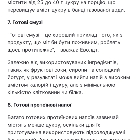
містити від 25 до 40 г цукру на порцію, що
перевищує вміст цукру в банці газованої води.
7. Готові смузі
"Готові смузі – це хороший приклад того, як з
продукту, що міг би бути поживним, роблять
щось протилежне", - вважає Еволдт.
Залежно від використовуваних інгредієнтів,
таких як фруктові соки, сиропи та солодкий
йогурт, у результаті може вийти напій з високим
вмістом калорій і цукру, але з мінімальною
кількістю клітковини чи білка.
8. Готові протеїнові напої
Багато готових протеїнових напоїв зазвичай
містять менше цукру, оскільки для їх
приготування використовують підсолоджувачі
без калорій. Але, за словами Еволдт, ви зможете