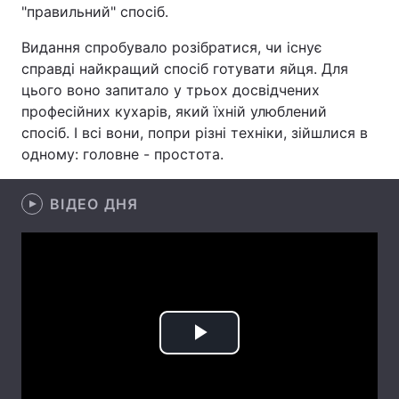
"правильний" спосіб.
Лонгріди
Видання спробувало розібратися, чи існує
справді найкращий спосіб готувати яйця. Для
Відео з Youtube
Статті
цього воно запитало у трьох досвідчених
професійних кухарів, який їхній улюблений
Інтерв'ю
Думки
спосіб. І всі вони, попри різні техніки, зійшлися в
одному: головне - простота.
Архів
Вакансії
Контакти
ВІДЕО ДНЯ
Послуги
Play
Video