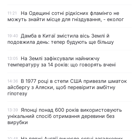
На Одещині сотні рідкісних фламінго не
11:21
можуть знайти місце для гніздування, - еколог
Дамба в Китаї змістила вісь Землі й
19:40
подовжила день: тепер будують ще більшу
На Землі зафіксували найнижчу
13:05
температуру за 14 років: що говорять вчені
В 1977 році в степи США привезли шматок
14:36
айсбергу з Аляски, щоб перевірити амбітну
гіпотезу
Японці понад 600 років використовують
13:39
унікальний спосіб отримання деревини без
вирубки
На пляжі Англії винесло сотні загадкових
10:48