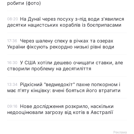
робити (фото)
На Дунаї через посуху з-під води з'явилися
08:20
десятки нацистських кораблів із боєприпасами
Через шалену спеку в річках та озерах
17:36
України фіксують рекордно низькі рівні води
У США хотіли дешево очищати ставки, але
16:30
створили проблему на десятиліття
Рідкісний "ведмедокіт" пахне попкорном і
13:34
має п'яту кінцівку: вчені бояться його втратити
Нове дослідження розкрило, наскільки
09:16
недооцінювали загрозу від котів в Австралії
Реклама