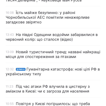
тисяч дельфінів", - науковець Іван Русєв
Їсть майже безупинно: у районі
16:08
Чорнобильської АЕС помітили ненажерливе
загадкове звірятко
На півдні Одещини водойми забарвилися в
13:43
червоний колір: що сталося (відео)
Новий туристичний тренд: названі найкращі
13:09
місця для спостереження за птахами
Гуманітарна катастрофа: нові цілі РФ в
12:32
ДУМКА
українському тилу
Під час атаки РФ влучила в цистерну з
11:23
аміаком в Києві: чи є загроза для населення
Повітря у Києві погіршилось: що треба
10:55