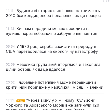
12:39
Тема оформлення
Будинки зі старих шин і пляшок тримають
14:11
20°C без кондиціонера і опалення: як це працює
Киянам порадили менше виходити на
13:42
вулицю через небезпечне забруднення повітря
У 1970 році спроба захистити природу в
05:54
США перетворилася на екологічну катастрофу
Невелика група змій вторглася й захопила
02:59
цілий острів: як їм це вдалося
Глобальне потепління може перевищити
20:52
критичний поріг вже у найближчі місяці, - вчений
"Через війну у хімічному "бульйоні"
18:31
УНІАН
Чорного та Азовського морів вже загинули 120