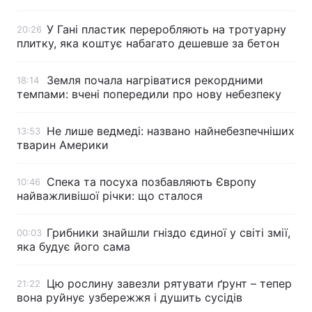
У Гані пластик переробляють на тротуарну
20:26
плитку, яка коштує набагато дешевше за бетон
Земля почала нагріватися рекордними
18:14
темпами: вчені попередили про нову небезпеку
Не лише ведмеді: названо найнебезпечніших
13:53
тварин Америки
Спека та посуха позбавляють Європу
10:46
найважливішої річки: що сталося
Грибники знайшли гніздо єдиної у світі змії,
00:03
яка будує його сама
Цю рослину завезли рятувати ґрунт – тепер
21:22
вона руйнує узбережжя і душить сусідів