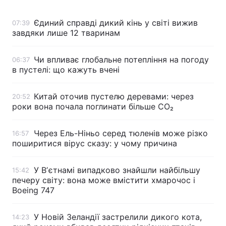
Єдиний справді дикий кінь у світі вижив
07:39
завдяки лише 12 тваринам
Головна
Війна
Чи впливає глобальне потепління на погоду
06:37
Україна
Політика
в пустелі: що кажуть вчені
Економіка
Світ
Китай оточив пустелю деревами: через
20:52
роки вона почала поглинати більше CO₂
Спорт
Наука
Техно і зв'язок
Лайт
Через Ель-Ніньо серед тюленів може різко
16:57
поширитися вірус сказу: у чому причина
Зброя
Інциденти
У Вʼєтнамі випадково знайшли найбільшу
15:42
Здоров'я
Туризм
печеру світу: вона може вмістити хмарочос і
Boeing 747
Цікавинки
Погода
У Новій Зеландії застрелили дикого кота,
14:23
Екологія
Регіони