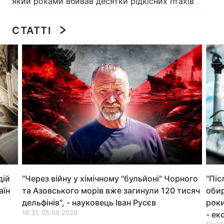
який роками вбивав десятки рідкісних птахів
Лонгріди
СТАТТІ
Відео з Youtube
Статті
Інтерв'ю
Думки
Архів
Вакансії
Контакти
Послуги
дій
"Через війну у хімічному "бульйоні" Чорного
"Піс
аїн
та Азовського морів вже загинули 120 тисяч
обир
дельфінів", - науковець Іван Русєв
роки
18:31, 05.08.2026
- ек