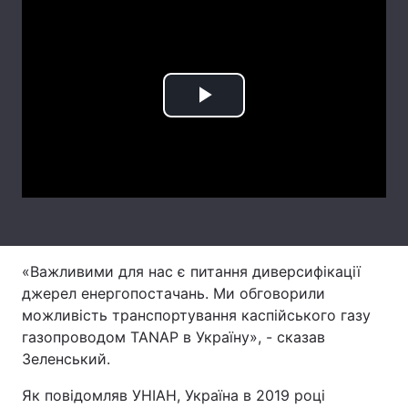
Лонгріди
Відео з Youtube
Статті
Play
Інтерв'ю
Думки
Video
Архів
Вакансії
Контакти
Послуги
«Важливими для нас є питання диверсифікації
джерел енергопостачань. Ми обговорили
можливість транспортування каспійського газу
газопроводом TANAP в Україну», - сказав
Зеленський.
Як повідомляв УНІАН, Україна в 2019 році