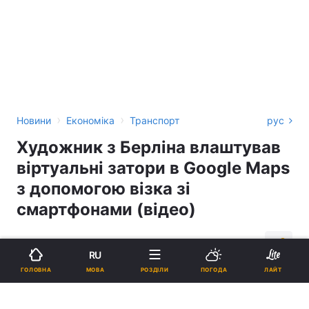
›
›
Новини
Економіка
Транспорт
рус
Художник з Берліна влаштував
віртуальні затори в Google Maps
з допомогою візка зі
смартфонами (відео)
17:33, 03.02.20
2 хв.
3095
RU
МОВА
ГОЛОВНА
РОЗДІЛИ
ПОГОДА
ЛАЙТ
Підпишіться на нас в Google