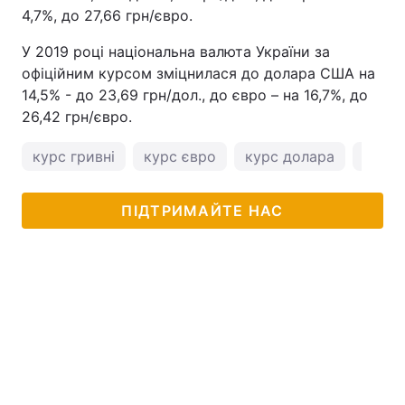
4,7%, до 27,66 грн/євро.
У 2019 році національна валюта України за
офіційним курсом зміцнилася до долара США на
14,5% - до 23,69 грн/дол., до євро – на 16,7%, до
26,42 грн/євро.
курс гривні
курс євро
курс долара
курс 
ПІДТРИМАЙТЕ НАС