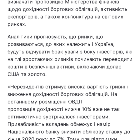
визначати пропозицію Міністерства фінансів
щодо дохідності боргових облігацій, активність
експортерів, а також кон'юнктура на світових
ринках.
Аналітики прогнозують, що ринки, що
розвиваються, до яких належить і Україна,
будуть відчувати брак уваги з боку інвесторів, які
на тлі зростаючих ризиків починають переводити
кошти в безпечніші активи, включаючи долар
США та золото.
«Нерезидентів стримує висока вартість гривні і
зниження дохідності боргових облігацій. На
останньому розміщенні ОВДП
пропозиція дохідності нижче 10% вже не так
оптимістично зустрічалося інвесторами.
Привабливість вкладень обмежує і намір
Національного банку знизити облікову ставку до
кінця 2020 року до 7%. Тому для підтримки