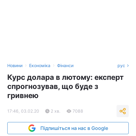
›
›
Новини
Економіка
Фінанси
рус
Курс долара в лютому: експерт
спрогнозував, що буде з
гривнею
17:46, 03.02.20
2 хв.
7088
Підпишіться на нас в Google