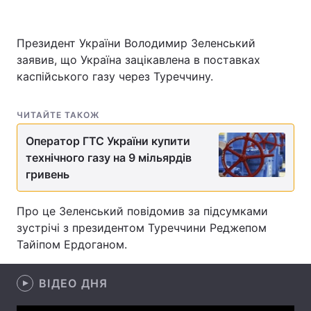
Президент України Володимир Зеленський
заявив, що Україна зацікавлена в поставках
Головна
Війна
каспійського газу через Туреччину.
Україна
Політика
ЧИТАЙТЕ ТАКОЖ
Економіка
Світ
Оператор ГТС України купити
Спорт
Наука
технічного газу на 9 мільярдів
гривень
Техно і зв'язок
Лайт
Про це Зеленський повідомив за підсумками
Зброя
Інциденти
зустрічі з президентом Туреччини Реджепом
Здоров'я
Туризм
Тайіпом Ердоганом.
Цікавинки
Погода
ВІДЕО ДНЯ
Екологія
Регіони