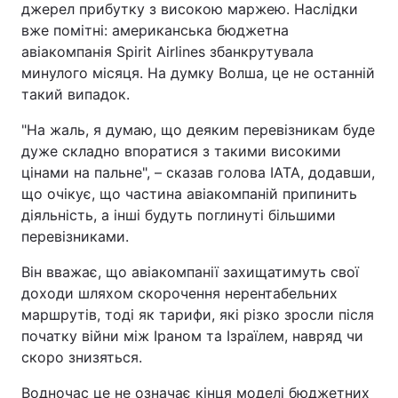
джерел прибутку з високою маржею. Наслідки
вже помітні: американська бюджетна
авіакомпанія Spirit Airlines збанкрутувала
минулого місяця. На думку Волша, це не останній
такий випадок.
"На жаль, я думаю, що деяким перевізникам буде
дуже складно впоратися з такими високими
цінами на пальне", – сказав голова IATA, додавши,
що очікує, що частина авіакомпаній припинить
діяльність, а інші будуть поглинуті більшими
перевізниками.
Він вважає, що авіакомпанії захищатимуть свої
доходи шляхом скорочення нерентабельних
маршрутів, тоді як тарифи, які різко зросли після
початку війни між Іраном та Ізраїлем, навряд чи
скоро знизяться.
Водночас це не означає кінця моделі бюджетних