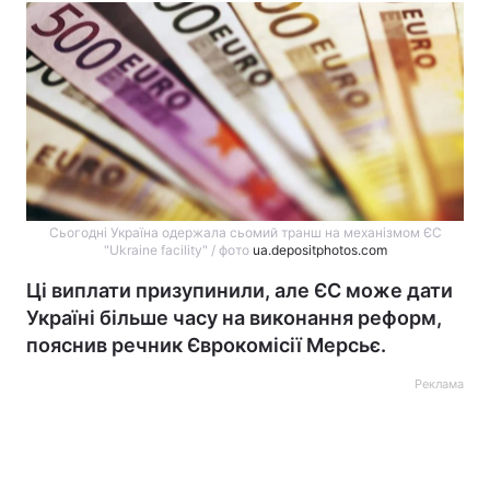
Сьогодні Україна одержала сьомий транш на механізмом ЄС
"Ukraine facility" / фото
ua.depositphotos.com
Ці виплати призупинили, але ЄС може дати
Україні більше часу на виконання реформ,
пояснив речник Єврокомісії Мерсьє.
Реклама