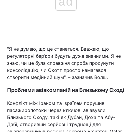
ad
"Я не думаю, що це станеться. Вважаю, що
регуляторні бар’єри будуть дуже значними. Я не
знаю, чи це була справжня спроба просунути
консолідацію, чи Скотт просто намагався
створити медійний шум", – зазначив Волш.
Проблеми авіакомпаній на Близькому Сході
Конфлікт між Іраном та Ізраїлем порушив
пасажиропотоки через ключові авіавузли
Близького Сходу, такі як Дубай, Доха та Абу-
Дабі, створивши серйозні труднощі для
авіаперевізників регіону, зокрема Emirates, Qatar