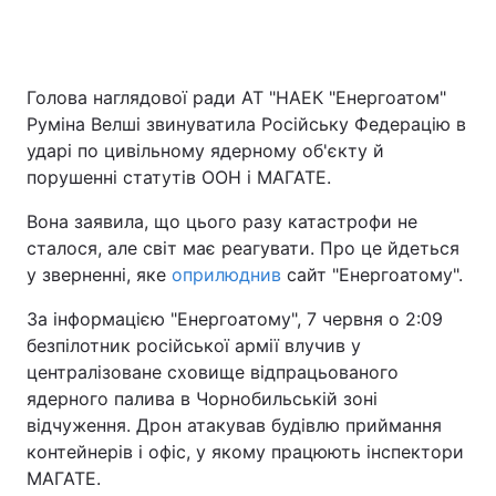
Головна
Війна
Голова наглядової ради АТ "НАЕК "Енергоатом"
Руміна Велші звинуватила Російську Федерацію в
Україна
Політика
ударі по цивільному ядерному об'єкту й
порушенні статутів ООН і МАГАТЕ.
Економіка
Світ
Вона заявила, що цього разу катастрофи не
Спорт
Наука
сталося, але світ має реагувати. Про це йдеться
у зверненні, яке
оприлюднив
сайт "Енергоатому".
Техно і зв'язок
Лайт
За інформацією "Енергоатому", 7 червня о 2:09
Зброя
Інциденти
безпілотник російської армії влучив у
централізоване сховище відпрацьованого
Здоров'я
Туризм
ядерного палива в Чорнобильській зоні
відчуження. Дрон атакував будівлю приймання
Цікавинки
Погода
контейнерів і офіс, у якому працюють інспектори
МАГАТЕ.
Екологія
Регіони