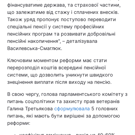
фінансуватиме держава, та страхової частини,
що залежатиме від стажу і сплачених внесків.
Також уряд пропонує поступово переводити
спеціальні пенсії у систему професійних
пенсійних програм та розвивати добровільні
пенсійні накопичення", – деталізувала
Василевська-Смаглюк.
Ключовим моментом реформи має стати
перерозподіл коштів всередині пенсійної
системи, що дозволить уникнути швидкого
знецінення виплати після виходу на пенсію.
В свою чергу, голова парламентського комітету з
питань соцполітики та захисту прав ветеранів
Галина Третьякова
сформулювала
5 головних
питань, які мають бути вирішені за допомогою
реформи:
коефіцієнт заміщення - вихід на 40-60%