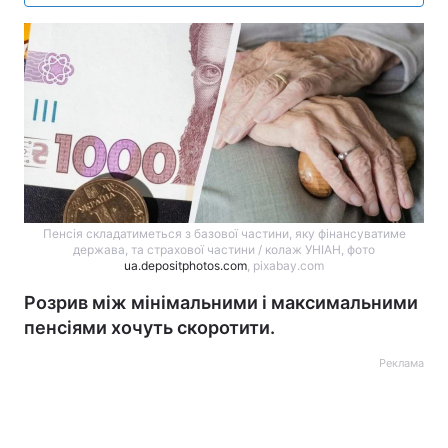
Пенсія складатиметься з базової частини, яку фінансуватиме
держава, та страхової частини / колаж УНІАН, фото
ua.depositphotos.com
, pixabay.com
Розрив між мінімальними і максимальними
пенсіями хочуть скоротити.
Реклама