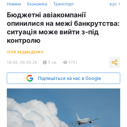
›
›
Новини
Економіка
Транспорт
рус
Бюджетні авіакомпанії
опинилися на межі банкрутства:
ситуація може вийти з-під
контролю
ІЛЛЯ ВЕДМЕДЕНКО
18:48, 08.06.26
5 хв.
1751
Підпишіться на нас в Google