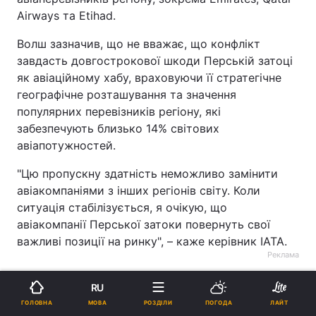
Airways та Etihad.
Волш зазначив, що не вважає, що конфлікт
завдасть довгострокової шкоди Перській затоці
як авіаційному хабу, враховуючи її стратегічне
географічне розташування та значення
популярних перевізників регіону, які
забезпечують близько 14% світових
авіапотужностей.
"Цю пропускну здатність неможливо замінити
авіакомпаніями з інших регіонів світу. Коли
ситуація стабілізується, я очікую, що
авіакомпанії Перської затоки повернуть свої
важливі позиції на ринку", – каже керівник IATA.
Реклама
RU
МОВА
ГОЛОВНА
РОЗДІЛИ
ПОГОДА
ЛАЙТ