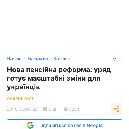
›
›
Новини
Економіка
Фінанси
рус
Нова пенсійна реформа: уряд
готує масштабні зміни для
українців
АНДРІЙ КАУТ
20:16, 08.06.26
2 хв.
5254
Підпишіться на нас в Google