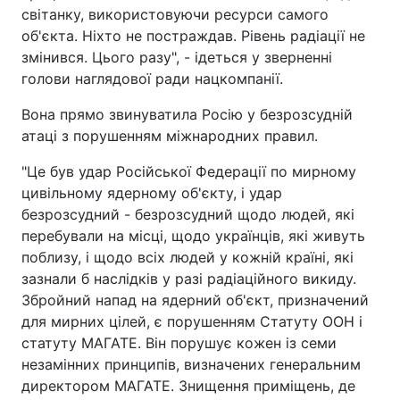
світанку, використовуючи ресурси самого
Тема оформлення
об'єкта. Ніхто не постраждав. Рівень радіації не
змінився. Цього разу", - ідеться у зверненні
голови наглядової ради нацкомпанії.
Вона прямо звинуватила Росію у безрозсудній
атаці з порушенням міжнародних правил.
"Це був удар Російської Федерації по мирному
цивільному ядерному об'єкту, і удар
безрозсудний - безрозсудний щодо людей, які
перебували на місці, щодо українців, які живуть
поблизу, і щодо всіх людей у кожній країні, які
зазнали б наслідків у разі радіаційного викиду.
Збройний напад на ядерний об'єкт, призначений
для мирних цілей, є порушенням Статуту ООН і
статуту МАГАТЕ. Він порушує кожен із семи
незамінних принципів, визначених генеральним
директором МАГАТЕ. Знищення приміщень, де