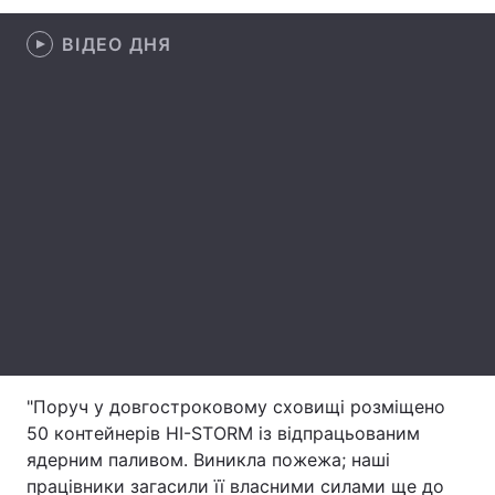
Лонгріди
ВІДЕО ДНЯ
Відео з Youtube
Статті
Інтерв'ю
Думки
Архів
Вакансії
Контакти
Послуги
"Поруч у довгостроковому сховищі розміщено
50 контейнерів HI-STORM із відпрацьованим
ядерним паливом. Виникла пожежа; наші
працівники загасили її власними силами ще до