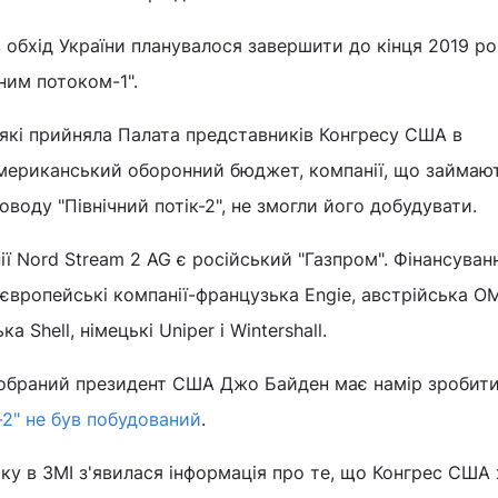
 обхід України планувалося завершити до кінця 2019 р
ним потоком-1".
 які прийняла Палата представників Конгресу США в
американський оборонний бюджет, компанії, що займаю
воду "Північний потік-2", не змогли його добудувати.
ї Nord Stream 2 AG є російський "Газпром". Фінансуван
європейські компанії-французька Engie, австрійська OM
 Shell, німецькі Uniper і Wintershall.
обраний президент США Джо Байден має намір зробити
к-2" не був побудований
.
ку в ЗМІ з'явилася інформація про те, що Конгрес США