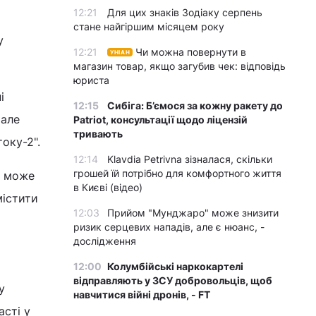
12:21
Для цих знаків Зодіаку серпень
стане найгіршим місяцем року
у
12:21
Чи можна повернути в
УНІАН
магазин товар, якщо загубив чек: відповідь
юриста
і
12:15
Сибіга: Б’ємося за кожну ракету до
 але
Patriot, консультації щодо ліцензій
тривають
току-2".
12:14
Klavdia Petrivna зізналася, скільки
грошей їй потрібно для комфортного життя
д може
в Києві (відео)
містити
12:03
Прийом "Мунджаро" може знизити
ризик серцевих нападів, але є нюанс, -
дослідження
12:00
Колумбійські наркокартелі
відправляють у ЗСУ добровольців, щоб
у
навчитися війні дронів, - FT
асті у