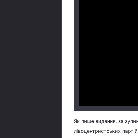
Як пише видання, за зупин
лівоцентристських партій