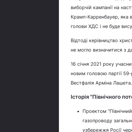
виборчій кампанії на нас
Крамп-Карренбауер, яка 
голови ХДС і не буде вис
Відтоді керівництво хрис
не могло визначитися з д
16 січня 2021 року учасн
новим головою партії 59-
Вестфалія Арміна Лашета.
Історія "Північного пот
Проектом "Північний 
газопроводу загальн
узбережжя Росії чер