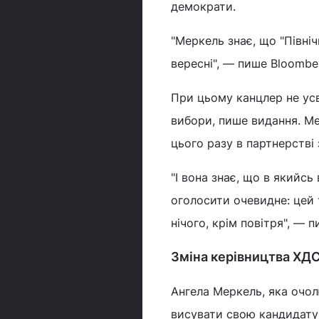
демократи.
"Меркель знає, що "Півні
вересні", — пише Bloombe
При цьому канцлер не усв
вибори, пише видання. Ме
цього разу в партнерстві 
"І вона знає, що в якийс
оголосити очевидне: цей 
нічого, крім повітря", — 
Зміна керівництва ХД
Ангела Меркель, яка очол
висувати свою кандидатур