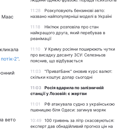
11:28
Розкуповують бензинові авто:
о Маас
названо найпопулярніші моделі в Україні
11:18
Нікітюк розповіла про стан
найкращого друга, який перебував в
реанімації
акликала
11:10
У Криму росіяни поширюють чутки
про висадку десанту ЗСУ: Селезньов
потік-2"
.
пояснив, що відбувається
11:03
"ПриватБанк" оновив курс валют:
ронний
скільки коштує долар сьогодні
11:03
Росія вдарила по залізничній
станції у Лозовій: є жертви
11:01
РФ атакувала судно з українською
пшеницею біля Одеси: загинув моряк
ла вето
10:49
100 гривень за літр скасовуються:
експерт дав обнадійливий прогноз цін на