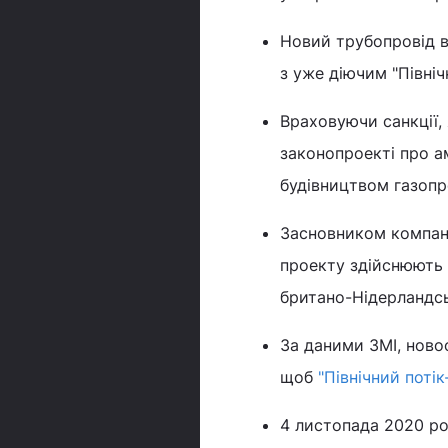
Новий трубопровід в
з уже діючим "Північ
Враховуючи санкції,
законопроекті про 
будівництвом газопро
Засновником компані
проекту здійснюють 
британо-Нідерландська
За даними ЗМІ, ново
щоб
"Північний поті
4 листопада 2020 ро