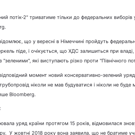
чний потік-2" триватиме тільки до федеральних виборів 
rg.
ідомлює, що у вересні в Німеччині пройдуть федеральн
ркель піде, і очікується, що ХДС залишиться при владі,
з "зеленими", які виступають різко проти "Північного по
ь відповідний момент новий консервативно-зелений уря
трубопровід ніколи не мав будуватися і ніколи не буде 
пише Bloomberg.
С
ювала уряд країни протягом 15 років, відмовилася знов
у. У жовтні 2018 року вона заявила, що не братиме уч