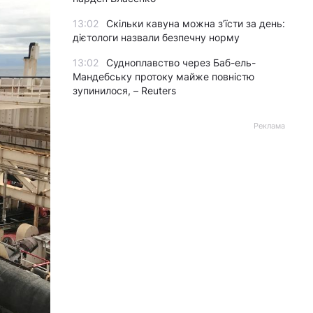
13:02
Скільки кавуна можна з’їсти за день:
дієтологи назвали безпечну норму
13:02
Судноплавство через Баб-ель-
Мандебську протоку майже повністю
зупинилося, – Reuters
Реклама