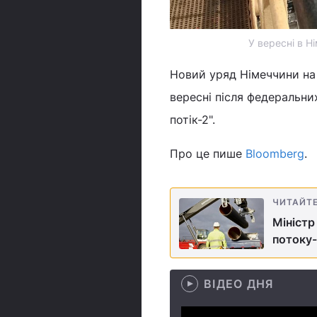
У вересні в Н
Новий уряд Німеччини на 
вересні після федеральни
потік-2".
Про це пише
Bloomberg
.
ЧИТАЙТ
Міністр
потоку-
ВІДЕО ДНЯ