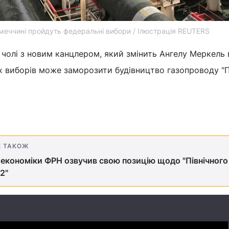
імеччині пройдуть федеральні вибори / Ілюстрація REUTERS
чолі з новим канцлером, який змінить Ангелу Меркель 
х виборів може заморозити будівництво газопроводу "П
Е ТАКОЖ
 економіки ФРН озвучив свою позицію щодо "Північного
2"