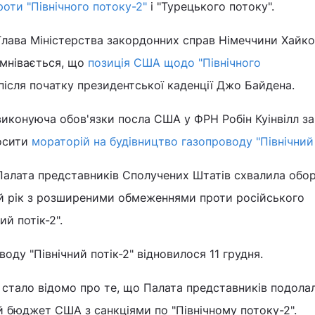
роти "Північного потоку-2"
і "Турецького потоку".
Глава Міністерства закордонних справ Німеччини Хайк
умнівається, що
позиція США щодо "Північного
після початку президентської каденції Джо Байдена.
виконуюча обов'язки посла США у ФРН Робін Куінвілл з
лосити
мораторій на будівництво газопроводу "Північний 
Палата представників Сполучених Штатів схвалила обо
й рік з розширеними обмеженнями проти російського
ий потік-2".
оду "Північний потік-2" відновилося 11 грудня.
 стало відомо про те, що Палата представників подола
 бюджет США з санкціями по "Північному потоку-2".