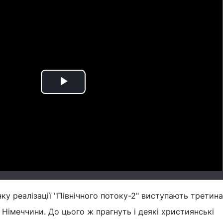
Play
Video
ку реалізації "Північного потоку-2" виступають третина
 Німеччини. До цього ж прагнуть і деякі християнські