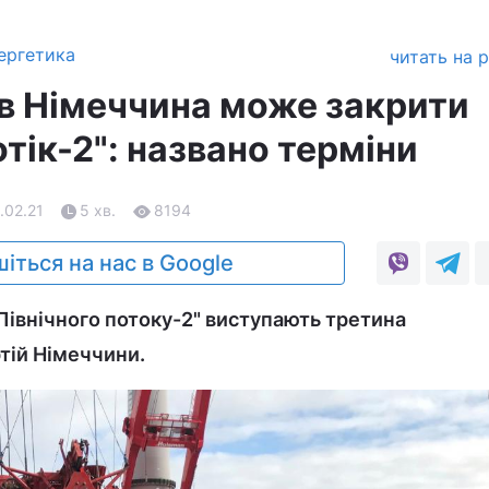
ергетика
читать на 
ів Німеччина може закрити
отік-2": названо терміни
.02.21
5 хв.
8194
іться на нас в Google
"Північного потоку-2" виступають третина
тій Німеччини.