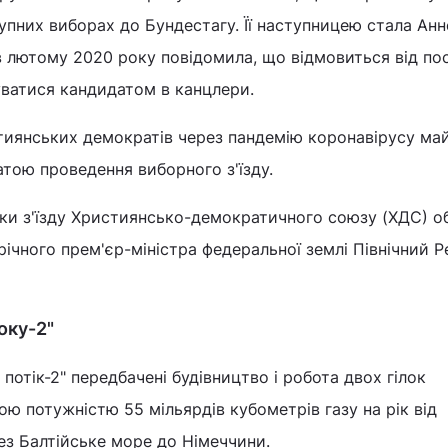
тупних виборах до Бундестагу. Її наступницею стала Анн
в лютому 2020 року повідомила, що відмовиться від по
уватися кандидатом в канцлери.
тиянських демократів через пандемію коронавірусу ма
атою проведення виборного з'їзду.
ики з'їзду Християнсько-демократичного союзу (ХДС) о
річного прем'єр-міністра федеральної землі Північний Р
оку-2"
потік-2" передбачені будівництво і робота двох гілок
ою потужністю 55 мільярдів кубометрів газу на рік від
ез Балтійське море до Німеччини.