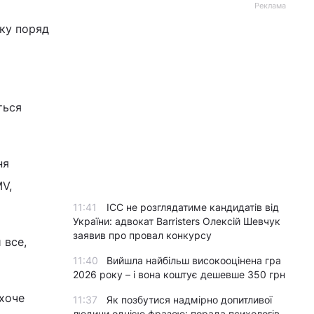
Реклама
оку поряд
ться
ня
V,
11:41
ICC не розглядатиме кандидатів від
України: адвокат Barristers Олексій Шевчук
заявив про провал конкурсу
 все,
11:40
Вийшла найбільш високооцінена гра
2026 року – і вона коштує дешевше 350 грн
 хоче
11:37
Як позбутися надмірно допитливої
людини однією фразою: порада психологів