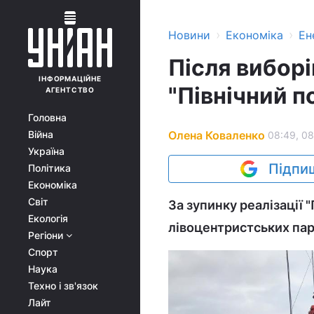
›
›
Новини
Економіка
Ен
Після вибор
ІНФОРМАЦІЙНЕ
"Північний п
АГЕНТСТВО
Головна
Олена Коваленко
Війна
08:49, 08
Україна
Підпиш
Політика
Економіка
Світ
За зупинку реалізації 
Екологія
лівоцентристських пар
Регіони
Спорт
Наука
Техно і зв'язок
Лайт