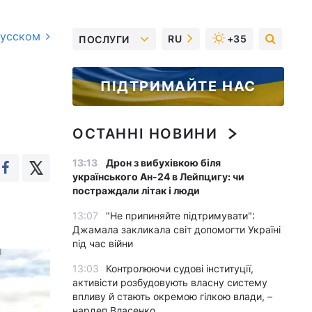
русском
RU
+35
ПОСЛУГИ
ПІДТРИМАЙТЕ НАС
ОСТАННІ НОВИНИ
13:13
Дрон з вибухівкою біля
українського Ан-24 в Лейпцигу: чи
постраждали літак і люди
13:07
"Не припиняйте підтримувати":
Джамала закликала світ допомогти Україні
під час війни
13:03
Контролюючи судові інституції,
активісти розбудовують власну систему
впливу й стають окремою гілкою влади, –
нардеп Власенко