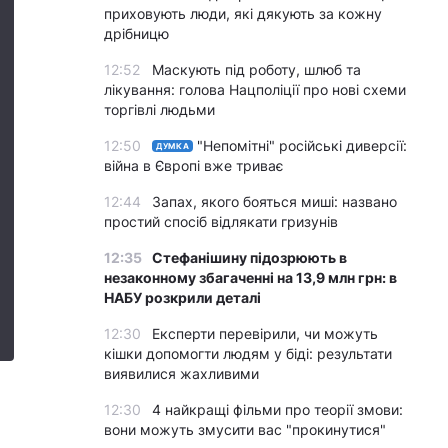
приховують люди, які дякують за кожну
дрібницю
12:52
Маскують під роботу, шлюб та
лікування: голова Нацполіції про нові схеми
торгівлі людьми
12:50
"Непомітні" російські диверсії:
ДУМКА
війна в Європі вже триває
12:44
Запах, якого бояться миші: названо
простий спосіб відлякати гризунів
12:35
Стефанішину підозрюють в
незаконному збагаченні на 13,9 млн грн: в
НАБУ розкрили деталі
12:30
Експерти перевірили, чи можуть
кішки допомогти людям у біді: результати
виявилися жахливими
12:30
4 найкращі фільми про теорії змови:
вони можуть змусити вас "прокинутися"