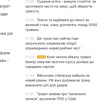
12:00
Сушіння м'яти - минуле століття: як
егрет
заготовити листя на зиму, щоб зберегти
свіжість
сади
12:00
Пільги та надбавки до пенсії за
великий стаж: кому доплатять понад 5000
гривень
йже рік
11:59
Де туристам найчастіше
загрожують кишенькові злодії:
оприлюднено новий рейтинг міст
брали
11:53
Коли чекати обвалу гривні:
УНІАН
ейн -
банкір озвучив прогноз курсу долара до
середини серпня
11:44
Військова співпраця вийшла на
новий рівень: РФ вже допомагає Ірану
визначати цілі для ударів
11:43
Трамп заявив про "величезні
запаси" арсеналів ППО у США