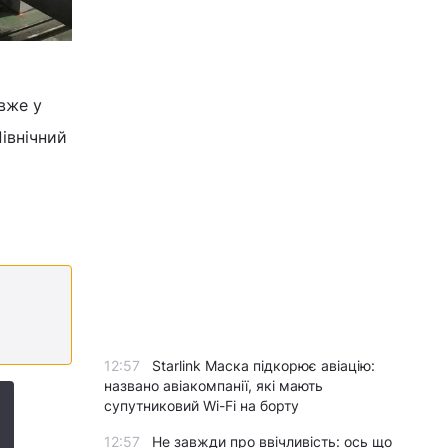
вже у
івнічний
12:57
Starlink Маска підкорює авіацію:
названо авіакомпанії, які мають
супутниковий Wi-Fi на борту
12:57
Не завжди про ввічливість: ось що