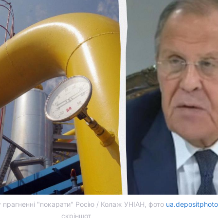
прагненні "покарати" Росію / Колаж УНІАН, фото
ua.depositphot
скріншот