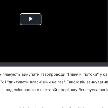
Play
Video
 планують викупити газопроводи "Північні потоки" у є
 їх і "диктувати власні ціни на газ". Також він звинуват
ль над співпрацею в нафтовій сфері, яку Венесуела ран