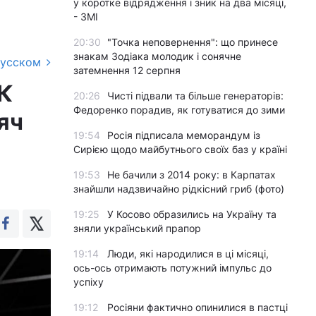
у коротке відрядження і зник на два місяці,
- ЗМІ
20:30
"Точка неповернення": що принесе
знакам Зодіака молодик і сонячне
русском
затемнення 12 серпня
ЕК
20:26
Чисті підвали та більше генераторів:
Федоренко порадив, як готуватися до зими
яч
19:54
Росія підписала меморандум із
Сирією щодо майбутнього своїх баз у країні
19:53
Не бачили з 2014 року: в Карпатах
знайшли надзвичайно рідкісний гриб (фото)
19:25
У Косово образились на Україну та
зняли український прапор
19:14
Люди, які народилися в ці місяці,
ось-ось отримають потужний імпульс до
успіху
19:12
Росіяни фактично опинилися в пастці