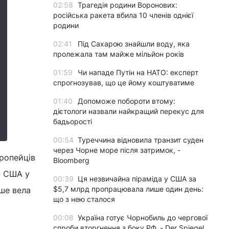
02:58
Трагедія родини Воронових:
російська ракета вбила 10 членів однієї
родини
02:41
Під Сахарою знайшли воду, яка
пролежала там майже мільйон років
01:59
Чи нападе Путін на НАТО: експерт
спрогнозував, що це йому коштуватиме
01:40
Допоможе побороти втому:
дієтологи назвали найкращий перекус для
бадьорості
00:54
Туреччина відновила транзит суден
через Чорне море після затримок, -
вропейців
Bloomberg
ив США у
00:39
Ця незвичайна піраміда у США за
$5,7 млрд пропрацювала лише один день:
іше вела
що з нею сталося
00:08
Україна готує Чорнобиль до чергової
спроби вторгнення з боку РФ, - Der Spiegel