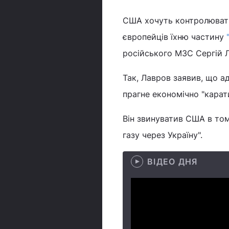
США хочуть контролювати 
європейців їхню частину
російського МЗС Сергій Ла
Так, Лавров заявив, що а
прагне економічно "карат
Він звинуватив США в то
газу через Україну".
ВІДЕО ДНЯ