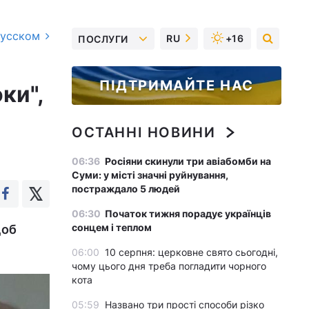
русском
RU
+16
ПОСЛУГИ
ПІДТРИМАЙТЕ НАС
ки",
ОСТАННІ НОВИНИ
06:36
Росіяни скинули три авіабомби на
Суми: у місті значні руйнування,
постраждало 5 людей
06:30
Початок тижня порадує українців
сонцем і теплом
щоб
06:00
10 серпня: церковне свято сьогодні,
чому цього дня треба погладити чорного
кота
05:59
Названо три прості способи різко