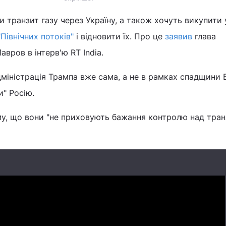
транзит газу через Україну, а також хочуть викупити 
"Північних потоків"
і відновити їх. Про це
заявив
глава
вров в інтерв'ю RT India.
дміністрація Трампа вже сама, а не в рамках спадщини 
и" Росію.
му, що вони "не приховують бажання контролю над тра