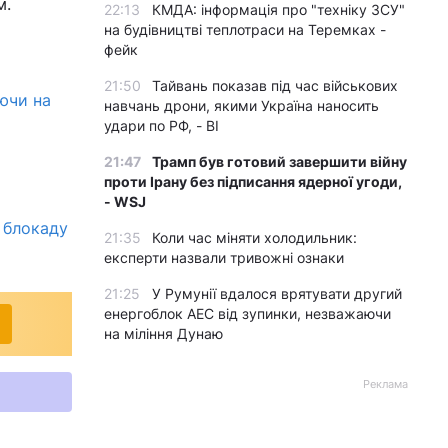
м.
22:13
КМДА: інформація про "техніку ЗСУ"
на будівництві теплотраси на Теремках -
фейк
21:50
Тайвань показав під час військових
аючи на
навчань дрони, якими Україна наносить
удари по РФ, - BI
21:47
Трамп був готовий завершити війну
проти Ірану без підписання ядерної угоди,
- WSJ
 блокаду
21:35
Коли час міняти холодильник:
експерти назвали тривожні ознаки
21:25
У Румунії вдалося врятувати другий
енергоблок АЕС від зупинки, незважаючи
на міління Дунаю
Реклама