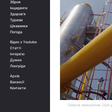
Зброя
Інциденти
Здоров'я
Туризм
Цікавинки
Погода
Відео з Youtube
Статті
Інтерв'ю
Думки
Лонгріди
Архів
Вакансії
Контакти
Лавров звинуватив США у 