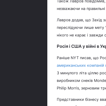
Також Лавров повідомив, щ
незважаючи на правильні 
Лавров додав, що Захід з
переслідуючи лише мету "
нікого не карає і завжди 
Росія і США у війні в Ук
Раніше NYT писав, що Ро
американських компаній в
З минулого літа ціллю рос
виробником снеків Mondele
Philip Morris, зерновим тр
Представники бізнесу вва