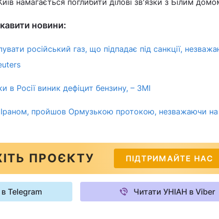
Київ намагається поглибити ділові зв'язки з Білим домо
кавити новини:
пувати російський газ, що підпадає під санкції, незваж
euters
ки в Росії виник дефіцит бензину, – ЗМІ
з Іраном, пройшов Ормузькою протокою, незважаючи на
ІТЬ ПРОЄКТУ
ПІДТРИМАЙТЕ НАС
 в Telegram
Читати УНІАН в Viber