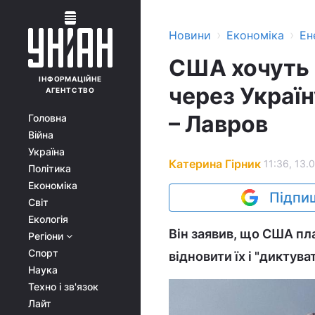
›
›
Новини
Економіка
Ен
США хочуть 
ІНФОРМАЦІЙНЕ
через Україн
АГЕНТСТВО
– Лавров
Головна
Війна
Україна
Катерина Гірник
11:36, 13.
Політика
Економіка
Підпиш
Світ
Екологія
Він заявив, що США пла
Регіони
Спорт
відновити їх і "диктуват
Наука
Техно і зв'язок
Лайт