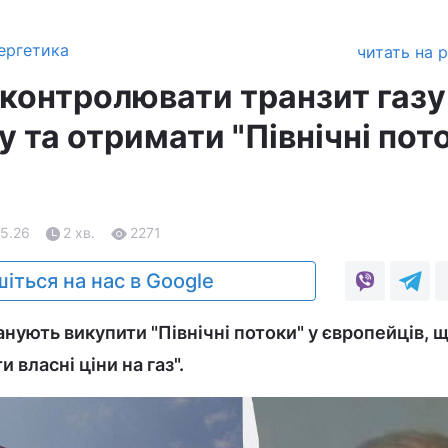
ергетика
читать на 
контролювати транзит газу
у та отримати "Північні пото
05.26
2 хв.
2271
іться на нас в Google
нують викупити "Північні потоки" у європейців, 
и власні ціни на газ".