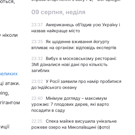
ються,
09 серпня, неділя
23:37
Американець об'їздив усю Україну і
назвав найкраще місто
 ніколи
23:35
Як щоденне вживання йогурту
впливає на організм: відповідь експертів
23:32
Вибух в московському ресторані:
ЗМІ дізналися нові дані про кількість
загиблих
великих
23:02
У Росії заявили про намір пробитися
ці атаки.
до Індійського океану
ing,
22:40
Мінімум догляду – максимум
гігантом
урожаю: 7 плодових дерев, які варто
посадити в саду
22:25
Спека майже висушила унікальне
иції
рожеве озеро на Миколаївщині (фото)