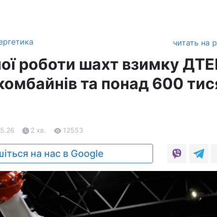
ергетика
читать на 
ної роботи шахт взимку ДТ
комбайнів та понад 600 тис
05.26
2 хв.
12553
іться на нас в Google