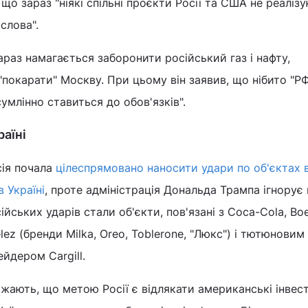
о зараз "ніякі спільні проєкти Росії та США не реалізу
слова".
араз намагається заборонити російський газ і нафту,
покарати" Москву. При цьому він заявив, що нібито "РФ
сумлінно ставиться до обов'язків".
раїні
сія почала
цілеспрямовано наносити удари по об'єктах 
 Україні
, проте адміністрація Дональда Трампа ігнорує 
ійських ударів стали об'єкти, пов'язані з Coca-Cola, Boe
z (бренди Milka, Oreo, Toblerone, "Люкс") і тютюновим 
ейдером Cargill.
жають, що метою Росії є відлякати американські інвест