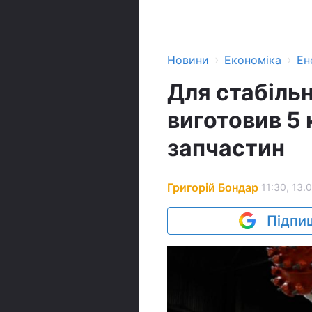
›
›
Новини
Економіка
Ен
Для стабіль
виготовив 5 
запчастин
Григорій Бондар
11:30, 13.
Підпиш