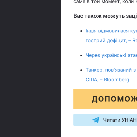
саме в той момент, коли 
Вас також можуть заці
Індія відмовилася ку
гострий дефіцит, – R
Через українські ата
Танкер, пов'язаний 
США, – Bloomberg
ДОПОМОЖ
Читати УНІАН