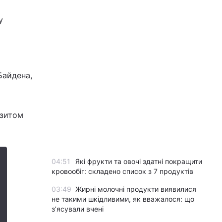
у
Байдена,
нзитом
04:51
Які фрукти та овочі здатні покращити
кровообіг: складено список з 7 продуктів
03:49
Жирні молочні продукти виявилися
не такими шкідливими, як вважалося: що
з’ясували вчені