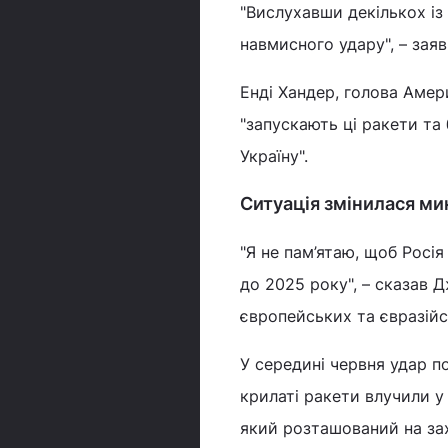
"Вислухавши декількох із
навмисного удару", – зая
Енді Хандер, голова Амери
"запускають ці ракети та
Україну".
Ситуація змінилася ми
"Я не пам’ятаю, щоб Росі
до 2025 року", – сказав
європейських та євразійс
У середині червня удар по
крилаті ракети влучили у 
який розташований на заход