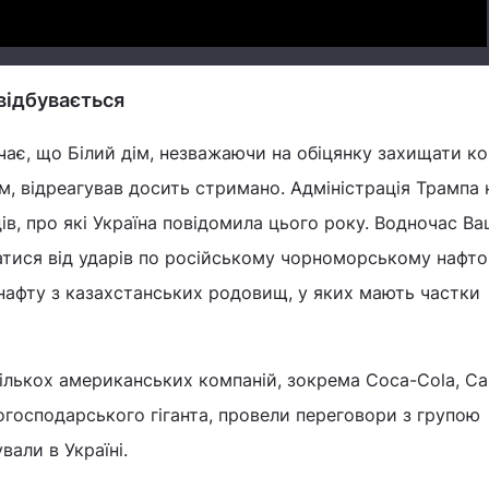
відбувається
ає, що Білий дім, незважаючи на обіцянку захищати ко
, відреагував досить стримано. Адміністрація Трампа 
ів, про які Україна повідомила цього року. Водночас В
атися від ударів по російському чорноморському нафт
нафту з казахстанських родовищ, у яких мають частки
лькох американських компаній, зокрема Coca-Cola, Carg
огосподарського гіганта, провели переговори з групою
вали в Україні.