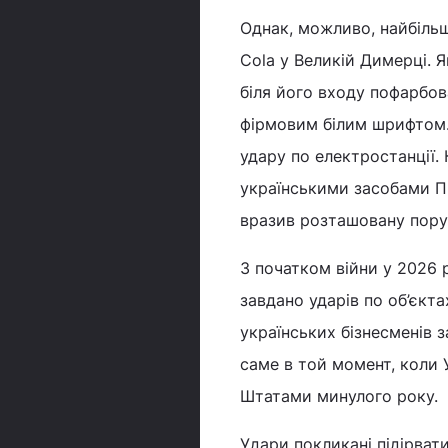
Однак, можливо, найбіль
Cola у Великій Димерці. Я
біля його входу пофарбов
фірмовим білим шрифтом. 
удару по електростанції.
українськими засобами ПП
вразив розташовану пору
З початком війни у 2026 
завдано ударів по об’єкта
українських бізнесменів 
саме в той момент, коли 
Штатами минулого року.
Удари покликані підірвати