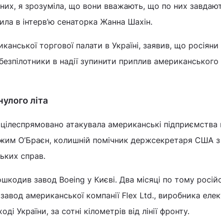
 них, я зрозуміла, що вони вважають, що по них завдаю
вила в інтерв’ю сенаторка Жанна Шахін.
канської торгової палати в Україні, заявив, що росіяни
 безпілотники в надії зупинити приплив американського 
нулого літа
я цілеспрямовано атакувала американські підприємства в
 Джим О’Браєн, колишній помічник держсекретаря США з
ьких справ.
шкодив завод Boeing у Києві. Два місяці по тому росій
завод американської компанії Flex Ltd., виробника елек
і України, за сотні кілометрів від лінії фронту.