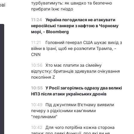
турбуватимуть: як швидко та безпечно
ові
прибрати їхнє гніздо
11:24
Україна погодилася не атакувати
неросійські танкери з нафтою в Чорному
морі, - Bloomberg
11:21
Головний генерал США шукає вихід з
війни в Ірані, щоб не розлютити Трампа, -
CNN
10:56
Хто має платити за сімейну
відпустку: британців здивували очікування
покоління Z
10:55
У Росії загорілись одразу два великі
НПЗ після атаки українських дронів
10:49
Під джунглями В'єтнаму виявили
печеру з рідкісними кам'яними
"перлинами"
10:42
Для чого потрібна кожна сторона
терки: про деякі функції, про які ви не