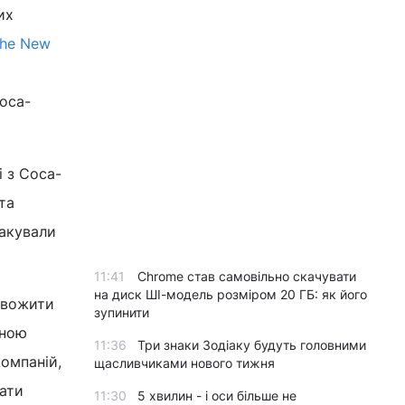
их
he New
Coca-
і з Coca-
та
такували
11:41
Chrome став самовільно скачувати
на диск ШІ-модель розміром 20 ГБ: як його
ивожити
зупинити
иною
11:36
Три знаки Зодіаку будуть головними
компаній,
щасливчиками нового тижня
кати
11:30
5 хвилин - і оси більше не