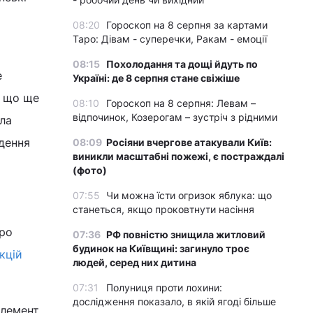
08:20
Гороскоп на 8 серпня за картами
Таро: Дівам - суперечки, Ракам - емоції
08:15
Похолодання та дощі йдуть по
е
Україні: де 8 серпня стане свіжіше
, що ще
08:10
Гороскоп на 8 серпня: Левам –
відпочинок, Козерогам – зустріч з рідними
ала
едення
08:09
Росіяни вчергове атакували Київ:
виникли масштабні пожежі, є постраждалі
(фото)
07:55
Чи можна їсти огризок яблука: що
станеться, якщо проковтнути насіння
про
07:36
РФ повністю знищила житловий
будинок на Київщині: загинуло троє
кцій
людей, серед них дитина
07:31
Полуниця проти лохини:
дослідження показало, в якій ягоді більше
елемент,