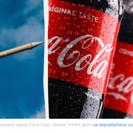
такувала завод Coca-Cola / Колаж УНІАН, фото
ua.depositphotos.c