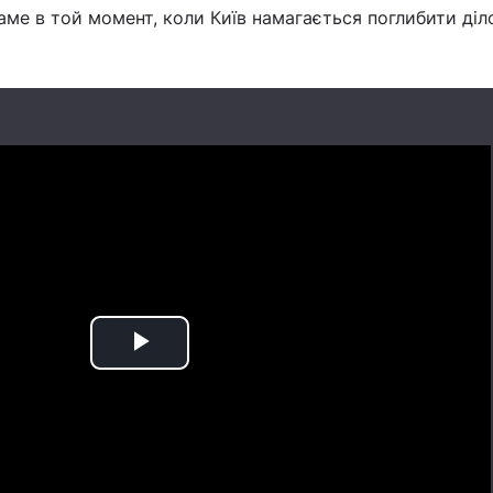
саме в той момент, коли Київ намагається поглибити діл
Play
Video