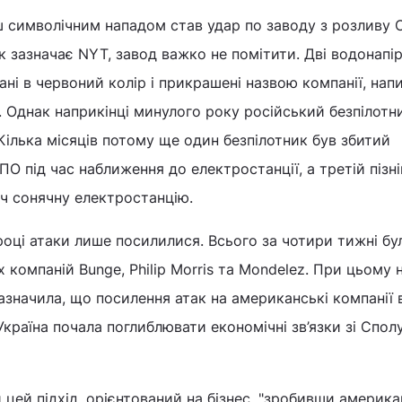
ш символічним нападом став удар по заводу з розливу 
к зазначає NYT, завод важко не помітити. Дві водонапір
ані в червоний колір і прикрашені назвою компанії, на
Однак наприкінці минулого року російський безпілотн
 Кілька місяців потому ще один безпілотник був збитий
О під час наближення до електростанції, а третій пізн
ч сонячну електростанцію.
році атаки лише посилилися. Всього за чотири тижні бу
х компаній Bunge, Philip Morris та Mondelez. При цьому 
зазначила, що посилення атак на американські компанії 
Україна почала поглиблювати економічні зв’язки зі Спо
 цей підхід, орієнтований на бізнес, "зробивши америка