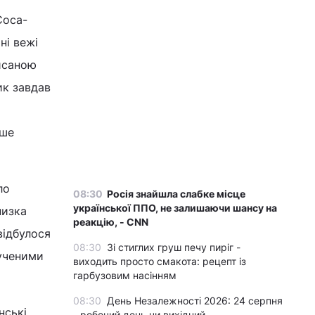
Coca-
ні вежі
писаною
ик завдав
іше
ло
08:30
Росія знайшла слабке місце
української ППО, не залишаючи шансу на
низка
реакцію, - CNN
відбулося
08:30
Зі стиглих груш печу пиріг -
лученими
виходить просто смакота: рецепт із
гарбузовим насінням
08:30
День Незалежності 2026: 24 серпня
нські
- робочий день чи вихідний