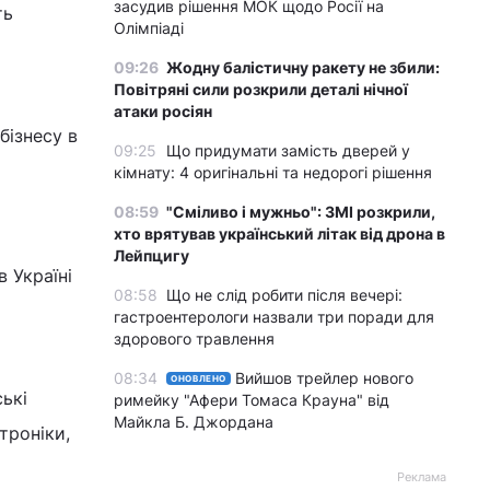
засудив рішення МОК щодо Росії на
ть
Олімпіаді
09:26
Жодну балістичну ракету не збили:
Повітряні сили розкрили деталі нічної
атаки росіян
бізнесу в
09:25
Що придумати замість дверей у
кімнату: 4 оригінальні та недорогі рішення
08:59
"Сміливо і мужньо": ЗМІ розкрили,
хто врятував український літак від дрона в
Лейпцигу
 Україні
08:58
Що не слід робити після вечері:
гастроентерологи назвали три поради для
здорового травлення
08:34
Вийшов трейлер нового
ОНОВЛЕНО
ські
римейку "Афери Томаса Крауна" від
Майкла Б. Джордана
троніки,
Реклама