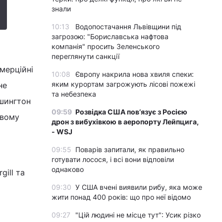
знали
10:13
Водопостачання Львівщини під
загрозою: "Бориславська нафтова
компанія" просить Зеленського
переглянути санкції
мерційні
10:08
Європу накрила нова хвиля спеки:
яким курортам загрожують лісові пожежі
не
та небезпека
ашингтон
09:59
Розвідка США пов’язує з Росією
овому
дрон з вибухівкою в аеропорту Лейпцига,
- WSJ
09:55
Поварів запитали, як правильно
готувати лосося, і всі вони відповіли
однаково
ill та
09:30
У США вчені виявили рибу, яка може
жити понад 400 років: що про неї відомо
09:27
"Цій людині не місце тут": Усик різко