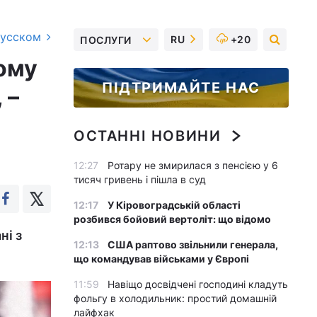
русском
RU
+20
ПОСЛУГИ
ому
ПІДТРИМАЙТЕ НАС
 –
ОСТАННІ НОВИНИ
12:27
Ротару не змирилася з пенсією у 6
тисяч гривень і пішла в суд
12:17
У Кіровоградській області
розбився бойовий вертоліт: що відомо
ні з
12:13
США раптово звільнили генерала,
що командував військами у Європі
11:59
Навіщо досвідчені господині кладуть
фольгу в холодильник: простий домашній
лайфхак