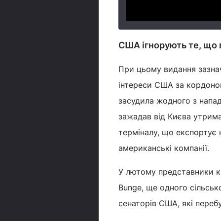
США ігнорують те, що 
При цьому видання зазнач
інтереси США за кордоном
засудила жодного з напад
зажадав від Києва утрим
терміналу, що експортує 
американські компанії.
У лютому представники кі
Bunge, ще одного сільськ
сенаторів США, які перебу