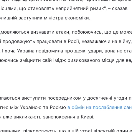
місцями, що становлять неприйнятний ризик", – сказав
лишній заступник міністра економіки.
відмовляються визнавати атаки, побоюючись, що це мож
кі продовжують працювати в Росії, незважаючи на війну
 І хоча Україна повідомила про деякі удари, вона не ст
оюючись зміцнити свій імідж ризикованого місця для в
гаються виступити посередником у досягненні угоди 
гню між Україною та Росією
в обмін на послаблення сан
лля вже викликають занепокоєння в Києві.
овинами, підкреслюють, що в цій угоді відсутній один 