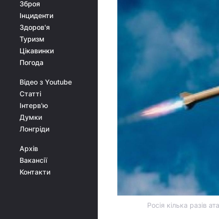
Зброя
Інциденти
Здоров'я
Туризм
Цікавинки
Погода
Відео з Youtube
Статті
Інтерв'ю
Думки
Лонгріди
Архів
Вакансії
Контакти
Росія кілька разів а