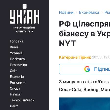
›
›
Новини
Економіка
Рі
РФ цілеспря
ІНФОРМАЦІЙНЕ
бізнесу в Ук
АГЕНТСТВО
NYT
Головна
Війна
Україна
Катерина Гірник
20:58, 12.
Політика
Економіка
Підпиш
Світ
Екологія
З минулого літа об’єкт
Регіони
Спорт
Coca-Cola, Boeing, Mond
Наука
Техно і зв'язок
Лайт