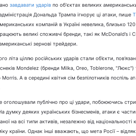
вано
завдавати ударів
по об'єктах великих американськ
 адміністрація Дональда Трампа ігнорує ці атаки, пише
T
американських компаній в Україні невелика, близько 120
рацюють великі споживчі бренди, такі як McDonald’s і 
 американські зернові трейдери.
го літа ціллю російських ударів стали об’єкти, пов’язан
снеків Mondelez (бренди Milka, Oreo, Toblerone, "Люкс") 
 Morris. А в середині квітня сім безпілотників поспіль а
.
не оголошували публічно про ці удари, побоюючись стр
 На думку деяких українських бізнесменів, атаки є част
ної на всі типи активів, незалежно від національності 
ку країни. Однак інші вважають, що мета Росії – відля