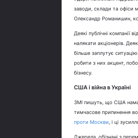
заводи, склади та офіси 
Олександр Романишин, ко
Деякі публічні компанії 
налякати акціонерів. Дея
більше заплутує ситуацію.
робити з них акцент, поб
бізнесу.
США і війна в Україні
ЗМІ пишуть, що США нама
тимчасове припинення во
проти Москви
, і ці зуси
Джерела, обізнані з перем