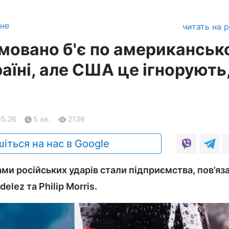
зне
читать на 
мовано б'є по американськ
раїні, але США це ігнорують,
05.26
5 хв.
2136
іться на нас в Google
ами російських ударів стали підприємства, пов’яза
elez та Philip Morris.