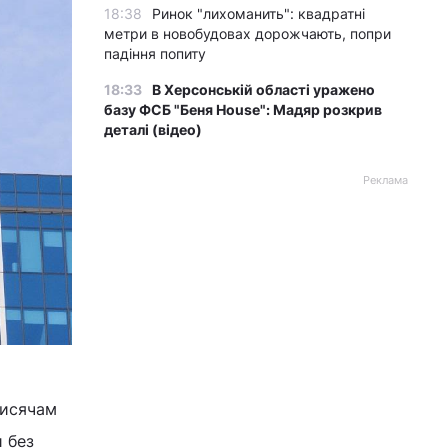
18:38
Ринок "лихоманить": квадратні
метри в новобудовах дорожчають, попри
падіння попиту
18:33
В Херсонській області уражено
базу ФСБ "Беня House": Мадяр розкрив
деталі (відео)
Реклама
тисячам
и без