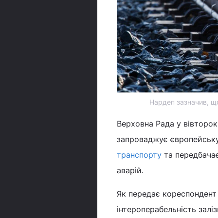
Нардеп зазначив, щ
Верховна Рада у вівторок
запроваджує європейську 
транспорту
та передбачає
аварій.
Як передає кореспондент 
інтероперабельність залі