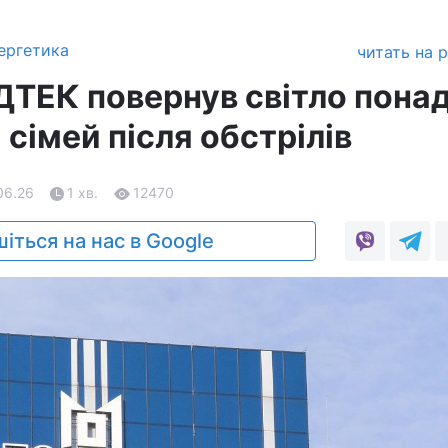
ергетика
читать на 
ДТЕК повернув світло пона
сімей після обстрілів
06.26
1 хв.
12470
іться на нас в Google