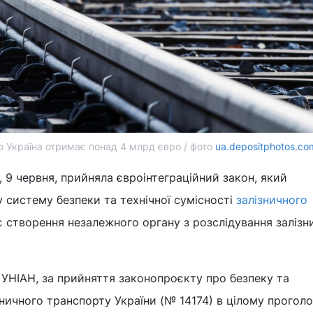
о Україна отримає понад 4 млрд євро / фото
ua.depositphotos.co
, 9 червня, прийняла євроінтеграційний закон, який
систему безпеки та технічної сумісності
залізничного
 створення незалежного органу з розслідування залізн
УНІАН, за прийняття законопроєкту про безпеку та
зничного транспорту України (№ 14174) в цілому прогол