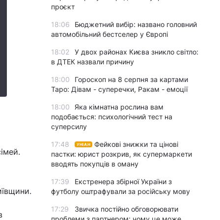
проєкт
18:06
Бюджетний вибір: названо головний
автомобільний бестселер у Європі
18:02
У двох районах Києва зникло світло:
в ДТЕК назвали причину
18:00
Гороскоп на 8 серпня за картами
Таро: Дівам - суперечки, Ракам - емоції
18:00
Яка кімнатна рослина вам
подобається: психологічний тест на
суперсилу
17:48
Фейкові знижки та цінові
УНІАН
імей.
пастки: юрист розкрив, як супермаркети
вводять покупців в оману
17:39
Екстренера збірної України з
иївщини.
футболу оштрафували за російську мову
17:29
Звичка постійно обговорювати
в
проблеми з партнером: чому це може