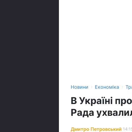
›
›
Новини
Економіка
Тр
В Україні пр
Рада ухвали
Дмитро Петровський
14:1