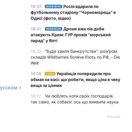
16:37
Росія вдарила по
ОНОВЛЕНО
футбольному стадіону "Чорноморець" в
Одесі (фото, відео)
16:31
Дрони вже пів доби
ОНОВЛЕНО
атакують Крим: ГУР провів "морський
парад" у Ялті
16:22
"Буде хвиля банкрутства": розгром
складів Wildberries боляче бʼють по РФ, - Die
Welt
16:18
Українців попередили про
УНІАН
обман на касі: що робити, якщо ціна в чеку
вища за цінник
русском
16:17
Чи люблять коти своїх господарів
так само, як собаки: ось що виявила наука
Реклама