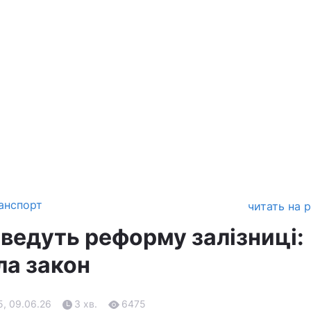
анспорт
читать на 
оведуть реформу залізниці:
ла закон
5, 09.06.26
3 хв.
6475