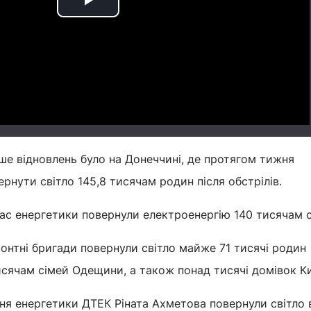
Play
Video
ше відновлень було на Донеччині, де протягом тижня
рнути світло 145,8 тисячам родин після обстрілів.
час енергетики повернули електроенергію 140 тисячам с
монтні бригади повернули світло майже 71 тисячі родин
исячам сімей Одещини, а також понад тисячі домівок К
ня енергетики ДТЕК Ріната Ахметова повернули світло 