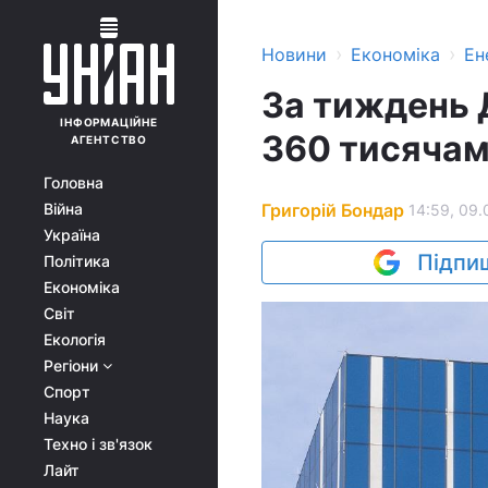
›
›
Новини
Економіка
Ен
За тиждень 
ІНФОРМАЦІЙНЕ
360 тисячам 
АГЕНТСТВО
Головна
Григорій Бондар
Війна
14:59, 09.
Україна
Підпиш
Політика
Економіка
Світ
Екологія
Регіони
Спорт
Наука
Техно і зв'язок
Лайт