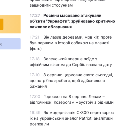
зашкодити стосункам
17:27
Росіяни масовано атакували
обʼєкти "Укрнафти": зруйновано критично
важливе обладнання
17:21
Він лазив деревами, мов кіт, проте
був першим в історії собакою на планеті
k
(фото)
17:18
Зеленський вперше поїде з
офіційним візитом до Сербії: названо дату
17:10
8 серпня: церковне свято сьогодні,
що потрібно зробити, щоб здійснилося
бажання
17:00
Гороскоп на 8 серпня: Левам –
відпочинок, Козерогам – зустріч з рідними
16:49
Як модернізація С-300 перетворює
їх на український аналог Patriot: аналітики
розповіли