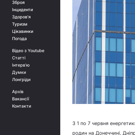
Зброя
Інциденти
Здоров'я
Туризм
Цікавинки
Погода
Відео з Youtube
Статті
Інтерв'ю
Думки
Лонгріди
Архів
Вакансії
Контакти
З 1 по 7 червня енергети
родин на Донеччині, Дніпр