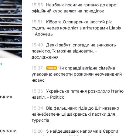
15:56
Нацбанк посилив гривню до євро:
офіційний курс валют на понеділок
15:51
Кіборга Оловаренка шостий рік
судять через конфлікт з агітаторами Шарія,
– Аронець
15:49
Деякі забуті спогади не зникають
повністю, їх можна відновити, –
дослідження
m
15:37
Чи справді вигідна сімейна
УНІАН
упаковка: експерти розкрили неочевидний
нюанс
15:36
Українське питання розкололо Італію
ичних
навпіл, - Politico
15:34
Від фальшивих гідів до ШІ: названо
найнебезпечніші шахрайські пастки для
туристів
осували
15:26
5 найдешевших напрямків Європи