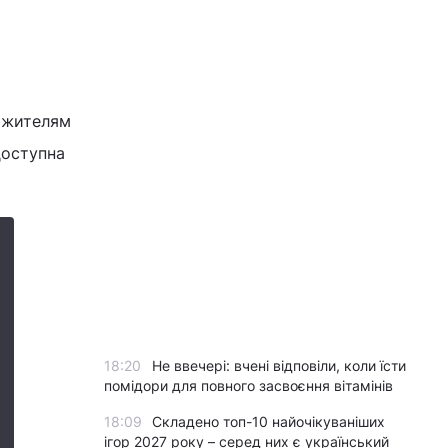
о жителям
доступна
18:20
Не ввечері: вчені відповіли, коли їсти
помідори для повного засвоєння вітамінів
18:09
Складено топ-10 найочікуваніших
ігор 2027 року – серед них є український