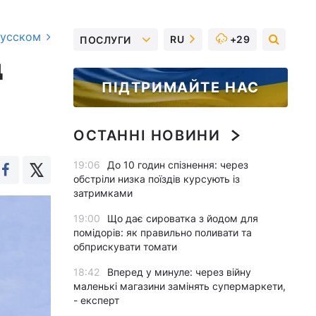
русском
RU
+29
ПОСЛУГИ
д
ПІДТРИМАЙТЕ НАС
ОСТАННІ НОВИНИ
19:06
До 10 годин спізнення: через
обстріли низка поїздів курсують із
затримками
19:00
Що дає сироватка з йодом для
помідорів: як правильно поливати та
обприскувати томати
18:42
Вперед у минуле: через війну
маленькі магазини замінять супермаркети,
- експерт