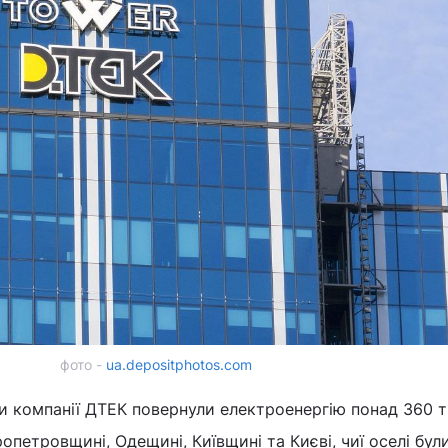
фото -
ua.depositphotos.com
ки компанії ДТЕК повернули електроенергію понад 360 
опетровщині, Одещині, Київщині та Києві, чиї оселі бул