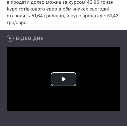
а продати долар можна за курсом 43,96 гривні.
Курс готівкового євро в обмінниках сьогодні
Лонгріди
становить 51,64 грн/євро, а курс продажу - 51,42
грн/євро.
Відео з Youtube
Статті
ВІДЕО ДНЯ
Інтерв'ю
Думки
Архів
Вакансії
Контакти
Послуги
Play
Video