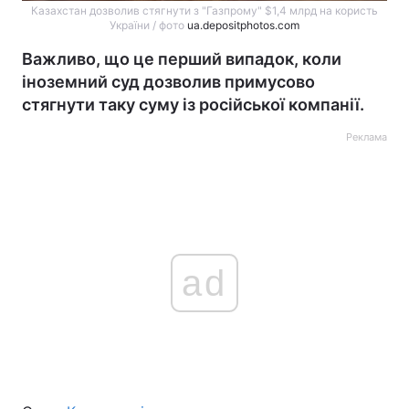
Казахстан дозволив стягнути з "Газпрому" $1,4 млрд на користь
України / фото
ua.depositphotos.com
Важливо, що це перший випадок, коли
іноземний суд дозволив примусово
стягнути таку суму із російської компанії.
Реклама
ad