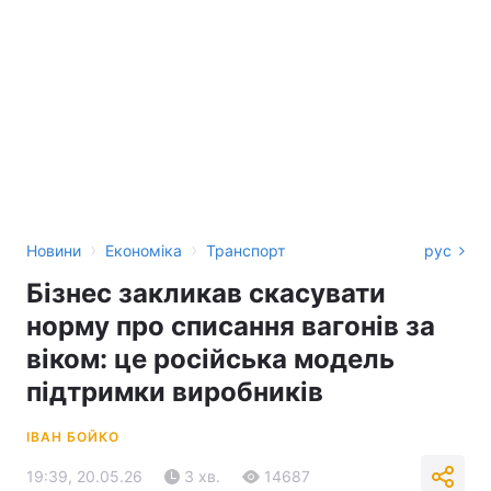
›
›
Новини
Економіка
Транспорт
рус
Бізнес закликав скасувати
норму про списання вагонів за
віком: це російська модель
підтримки виробників
ІВАН БОЙКО
19:39, 20.05.26
3 хв.
14687