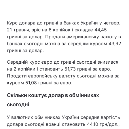
Курс долара до гривні в банках України у четвер,
Головна
Війна
21 травня, зріс на 6 копійок і складає 44,45
гривні за долар. Продати американську валюту в
Україна
Політика
банках сьогодні можна за середнім курсом 43,92
гривні за долар.
Економіка
Світ
Середній курс євро до гривні сьогодні знизився
Спорт
Наука
на 2 копійки і становить 51,73 гривні за євро.
Продати європейську валюту сьогодні можна за
Техно і зв'язок
Лайт
курсом 51,08 гривні за євро.
Зброя
Інциденти
Скільки коштує долар в обмінниках
Здоров'я
Туризм
сьогодні
Цікавинки
Погода
У валютних обмінниках України середня вартість
долара сьогодні вранці становить 44,10 грн/дол.,
Екологія
Регіони