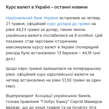
Курс валют в Україні – останні новини
Тема оформлення
Національний банк України
встановив на четвер,
21 травня, офіційний
курс долара до гривні
на
рівні 44,23 гривні за долар, таким чином
українська валюта послабилася на 8 копійок. Цей
показник став черговим історичним
максимумом курсу валют в Україні (попередній
рекорд було встановлено 13 березня – 44,16 грн/
дол.)
Щодо євро гривня залишилася на попередньому
рівні: офіційний курс європейської валюти на
четвер встановлено на рівні 51,30 гривні за один
євро.
Віцепрезидент Асоціації українських банків,
голова правління "Глобус Банку" Сергій Мамедов
вважає, що до кінця травня та на початку літа