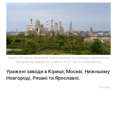
Удари, які також зачепили нафтопроводи та сховища, призвели до
скорочення видобутку нафти в Росії / фото wikipedia.org
Уражені заводи в Кіриші, Москві, Нижньому
Новгороді, Рязані та Ярославлі.
Реклама