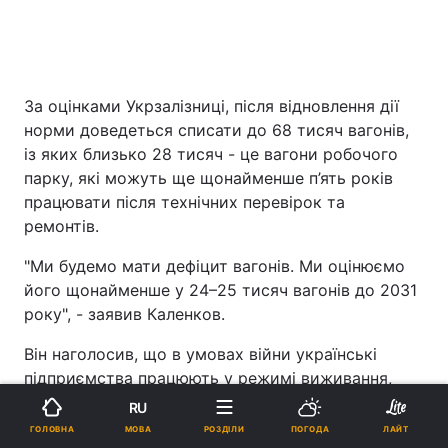
За оцінками Укрзалізниці, після відновлення дії
норми доведеться списати до 68 тисяч вагонів,
із яких близько 28 тисяч - це вагони робочого
парку, які можуть ще щонайменше п’ять років
працювати після технічних перевірок та
ремонтів.
"Ми будемо мати дефіцит вагонів. Ми оцінюємо
його щонайменше у 24–25 тисяч вагонів до 2031
року", - заявив Каленков.
Він наголосив, що в умовах війни українські
підприємства працюють у режимі виживання,
зазнають мільярдних збитків та не мають
RU
можливості інвестувати у масове оновлення
МОВА
ГОЛОВНА
РОЗДІЛИ
ПОГОДА
ЛАЙТ