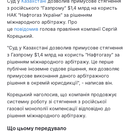
Суд у
Казахстані
дозволив примусове стягнення
з російського "Газпрому" $1,4 млрд на користь
НАК "Нафтогаз України" за рішенням
міжнародного арбітражу. Про
це
повідомив
голова правління компанії Сергій
Корецький.
"Суд у Казахстані дозволив примусове стягнення
з Газпрому $1,4 млрд на користь "Нафтогазу" за
рішенням міжнародного арбітражу. Це перше
публічне іноземне судове рішення, яке дозволяє
примусове виконання даного арбітражного
рішення в окремій юрисдикції", - написав він.
Корецький наголосив, що компанія продовжує
системну роботу зі стягнення з російської
газової монополії компенсації відповідно до
рішення міжнародного арбітражу.
Що цьому передувало