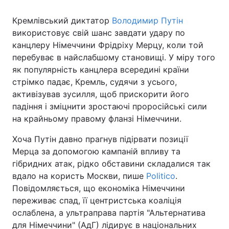
Кремлівський диктатор
Володимир Путін
використовує свій шанс завдати удару по
канцлеру Німеччини Фрідріху Мерцу, коли той
перебуває в найслабшому становищі. У міру того
як популярність канцлера всередині країни
стрімко падає, Кремль, судячи з усього,
активізував зусилля, щоб прискорити його
падіння і зміцнити зростаючі проросійські сили
на крайньому правому фланзі Німеччини.
Хоча Путін давно прагнув підірвати позиції
Мерца за допомогою кампаній впливу та
гібридних атак, рідко обставини складалися так
вдало на користь Москви, пише
Politico
.
Повідомляється, що економіка Німеччини
переживає спад, її центристська коаліція
ослаблена, а ультраправа партія "Альтернатива
для Німеччини" (АдГ) лідирує в національних