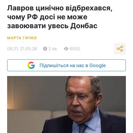
Лавров цинічно відбрехався,
чому РФ досі не може
завоювати увесь Донбас
МАРТА ГИЧКО
09:21, 21.05.26
2 хв.
6052
Підпишіться на нас в Google