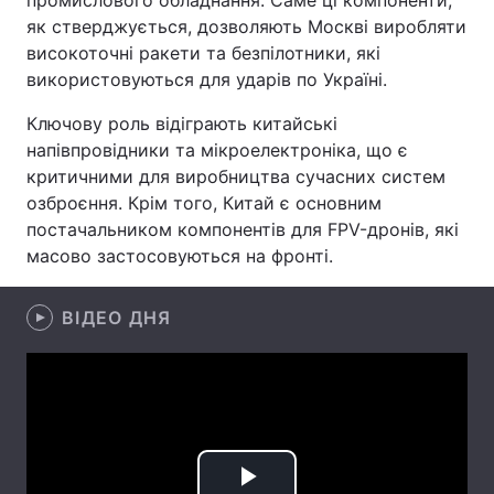
промислового обладнання. Саме ці компоненти,
як стверджується, дозволяють Москві виробляти
Лонгріди
високоточні ракети та безпілотники, які
використовуються для ударів по Україні.
Відео з Youtube
Статті
Ключову роль відіграють китайські
напівпровідники та мікроелектроніка, що є
Інтерв'ю
Думки
критичними для виробництва сучасних систем
Архів
Вакансії
озброєння. Крім того, Китай є основним
постачальником компонентів для FPV-дронів, які
Контакти
масово застосовуються на фронті.
Послуги
ВІДЕО ДНЯ