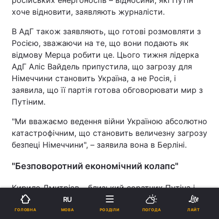
хоче відновити, заявляють журналісти.
В АдГ також заявляють, що готові розмовляти з
Росією, зважаючи на те, що вони подають як
відмову Мерца робити це. Цього тижня лідерка
АдГ Аліс Вайдель припустила, що загрозу для
Німеччини становить Україна, а не Росія, і
заявила, що її партія готова обговорювати мир з
Путіним.
"Ми вважаємо ведення війни Україною абсолютно
катастрофічним, що становить величезну загрозу
безпеці Німеччини", – заявила вона в Берліні.
"Безповоротний економічний колапс"
Кирило Дмитрієв – близький соратник Путіна і
посланець Кремля, який брав участь у
RU
переговорах з адміністрацією Трампа щодо війни
МОВА
ГОЛОВНА
РОЗДІЛИ
ПОГОДА
ЛАЙТ