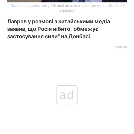
Лавров відповів, чому РФ досі не може захопити увесь Донбас /
скріншот
Лавров у розмові з китайськими медіа
заявив, що Росія нібито "обмежує
застосування сили" на Донбасі.
Реклама
ad