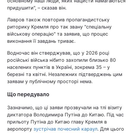
основному наші люди, яких нацисти намагаються
придушити", – сказав він.
Лавров також повторив пропагандистську
риторику Кремля про так звану "спеціальну
військову операцію" та заявив, що процес
виконання її завдань триває.
Водночас він стверджував, що у 2026 році
російські війська нібито захопили близько 80
населених пунктів в Україні, зокрема 35 – у
березні та квітні. Незалежних підтверджень цим
заявам у публічному просторі нема.
Що передувало
Зазначимо, що ці заяви прозвучали на тлі візиту
диктатора Володимира Путіна до Китаю. Під час
прильоту Путіна до Китаю главу Кремля в
аеропорту
зустрічав почесний караул
. Для цього