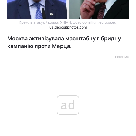
Кремль атакує / колаж УНІАН, фото consilium.europa.eu,
ua.depositphotos.com
Москва активізувала масштабну гібридну
кампанію проти Мерца.
Реклама
ad