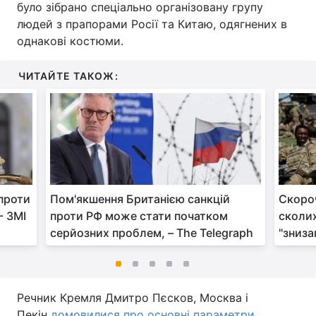
було зібрано спеціально організовану групу
людей з прапорами Росії та Китаю, одягнених в
однакові костюми.
ЧИТАЙТЕ ТАКОЖ:
 проти
Пом'якшення Британією санкцій
Скороч
- ЗМІ
проти РФ може стати початком
сколих
серйозних проблем, – The Telegraph
"зниза
Речник Кремля Дмитро Пєсков, Москва і
Пекін
домовилися про основні параметри