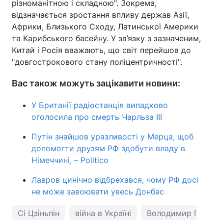
різноманітною і складною". Зокрема,
відзначається зростання впливу держав Азії,
Африки, Близького Сходу, Латинської Америки
та Карибського басейну. У зв’язку з зазначеним,
Китай і Росія вважають, що світ перейшов до
"довгострокового стану поліцентричності".
Вас також можуть зацікавити новини:
У Британії радіостанція випадково
оголосила про смерть Чарльза ІІІ
Путін знайшов уразливості у Мерца, щоб
допомогти друзям РФ здобути владу в
Німеччині, – Politico
Лавров цинічно відбрехався, чому РФ досі
не може завоювати увесь Донбас
Сі Цзіньпін
війна в Україні
Володимир Путін