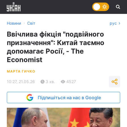
›
Новини
Світ
рус
Ввічлива фікція "подвійного
призначення": Китай таємно
допомагає Росії, - The
Economist
МАРТА ГИЧКО
10:27, 21.05.26
3 хв.
4527
Підпишіться на нас в Google