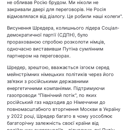
не обливав Росію брудом. Ми ніколи не
закривали двері для переговорів. Не Росія
відмовлялася від діалогу. Це робили наші колеги".
Висунення Шредера, колишнього лідера Соціал-
демократичної партії (СДПН), було
прорахованою спробою розколоти німців,
одночасно виставивши Путіна сумлінним
партнером на переговорах.
Шредер, зрештою, вважається ізгоєм серед
мейнстрімних німецьких політиків через його
зв’язки з російськими державними
енергетичними компаніями. Підтримуючи
газопроводи "Північний потік", по яких
російський газ надходив до Німеччини до
повномасштабного вторгнення Москви в Україну
у 2022 році, Шредер багато в чому уособлює
багаторічну залежність своєї країни від
російських енергоносіїв – відносини, які Путін