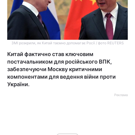
ЗМІ розкрили, як Китай таємно допомагає Росії / фото REUTERS
Китай фактично став ключовим
постачальником для російського ВПК,
забезпечуючи Москву критичними
компонентами для ведення війни проти
України.
Реклама