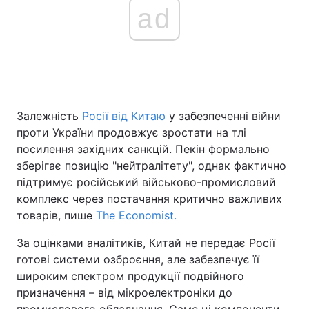
ad
Головна
Війна
Україна
Політика
Залежність
Росії від Китаю
у забезпеченні війни
Економіка
Світ
проти України продовжує зростати на тлі
посилення західних санкцій. Пекін формально
Спорт
Наука
зберігає позицію "нейтралітету", однак фактично
Техно і зв'язок
Лайт
підтримує російський військово-промисловий
комплекс через постачання критично важливих
Зброя
Інциденти
товарів, пише
The Economist.
Здоров'я
Туризм
За оцінками аналітиків, Китай не передає Росії
готові системи озброєння, але забезпечує її
Цікавинки
Погода
широким спектром продукції подвійного
призначення – від мікроелектроніки до
Екологія
Регіони