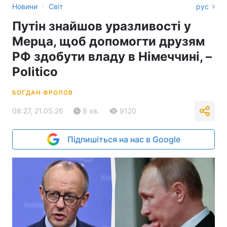
›
Новини
Світ
рус
Путін знайшов уразливості у
Мерца, щоб допомогти друзям
РФ здобути владу в Німеччині, –
Politico
БОГДАН ФРОЛОВ
08:27, 21.05.26
8 хв.
9120
Підпишіться на нас в Google