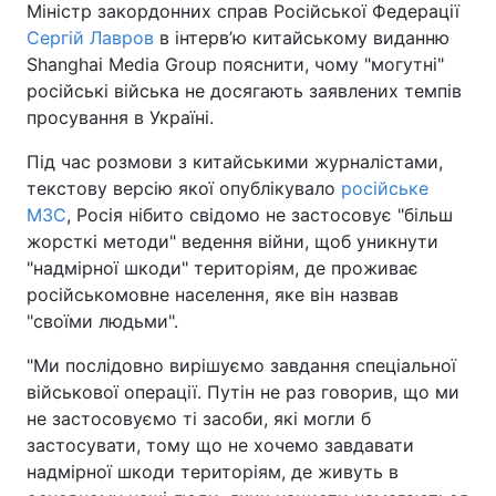
Міністр закордонних справ Російської Федерації
Сергій Лавров
в інтерв’ю китайському виданню
Shanghai Media Group пояснити, чому "могутні"
російські війська не досягають заявлених темпів
просування в Україні.
Під час розмови з китайськими журналістами,
текстову версію якої опублікувало
російське
МЗС
, Росія нібито свідомо не застосовує "більш
жорсткі методи" ведення війни, щоб уникнути
"надмірної шкоди" територіям, де проживає
російськомовне населення, яке він назвав
"своїми людьми".
"Ми послідовно вирішуємо завдання спеціальної
військової операції. Путін не раз говорив, що ми
не застосовуємо ті засоби, які могли б
застосувати, тому що не хочемо завдавати
надмірної шкоди територіям, де живуть в