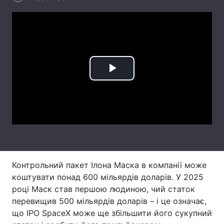
Лонгріди
Відео з Youtube
Статті
Інтерв'ю
Думки
Play
Архів
Вакансії
Video
Контакти
Послуги
Контрольний пакет Ілона Маска в компанії може
коштувати понад 600 мільярдів доларів. У 2025
році Маск став першою людиною, чий статок
перевищив 500 мільярдів доларів – і це означає,
що IPO SpaceX може ще збільшити його сукупний