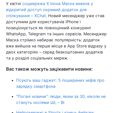
У квітні
соцмережа X Ілона Маска вивела у
відкритий доступ окремий додаток для
спілкування – XChat
. Новий месенджер уже став
доступним для користувачів iPhone і
позиціонується як повноцінний конкурент
WhatsApp, Telegram та інших сервісів. Месенджер
Маска стрімко набирає популярність: додаток
вже вийшов на перше місце в App Store відразу у
двох категоріях – серед безкоштовних додатків
та у розділі соціальних мереж.
Вас також можуть зацікавити новини:
Псують ваш гаджет: 5 поширених міфів про
зарядку смартфона
"Погані новини": люди, яким за 30, ніколи не
стануть носіями ШІ, – BI
Нейромережі в Shorts і кінець фейкам: