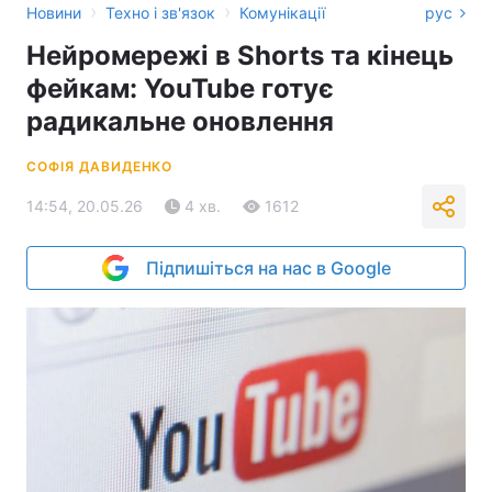
›
›
Новини
Техно і зв'язок
Комунікації
рус
Нейромережі в Shorts та кінець
фейкам: YouTube готує
радикальне оновлення
СОФІЯ ДАВИДЕНКО
14:54, 20.05.26
4 хв.
1612
Підпишіться на нас в Google