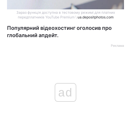
Зараз функція доступна в тестовому режимі для платних
передплатників YouTube Premium \
ua.depositphotos.com
Популярний відеохостинг оголосив про
глобальний апдейт.
Реклама
ad