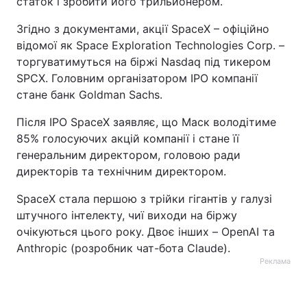
статок і зробити його трильйонером.
Тема оформлення
Згідно з документами, акції SpaceX – офіційно
відомої як Space Exploration Technologies Corp. –
торгуватимуться на біржі Nasdaq під тикером
SPCX. Головним організатором IPO компанії
стане банк Goldman Sachs.
Після IPO SpaceX заявляє, що Маск володітиме
85% голосуючих акцій компанії і стане її
генеральним директором, головою ради
директорів та технічним директором.
SpaceX стала першою з трійки гігантів у галузі
штучного інтелекту, чиї виходи на біржу
очікуються цього року. Двоє інших – OpenAI та
Anthropic (розробник чат-бота Claude).
Реклама