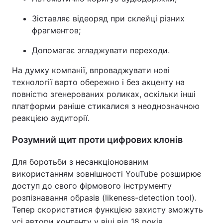
Зіставляє відеоряд при склейці різних
фрагментов;
Допомагає згладжувати переходи.
На думку компанії, впроваджувати нові
технології варто обережно і без акценту на
повністю згенерованих роликах, оскільки інші
платформи раніше стикалися з неоднозначною
реакцією аудиторії.
Розумний щит проти цифрових клонів
Для боротьби з несанкціонованим
використанням зовнішності YouTube розширює
доступ до свого фірмового інструменту
розпізнавання образів (likeness-detection tool).
Тепер скористатися функцією захисту зможуть
усі автори контенту у віці від 18 років.