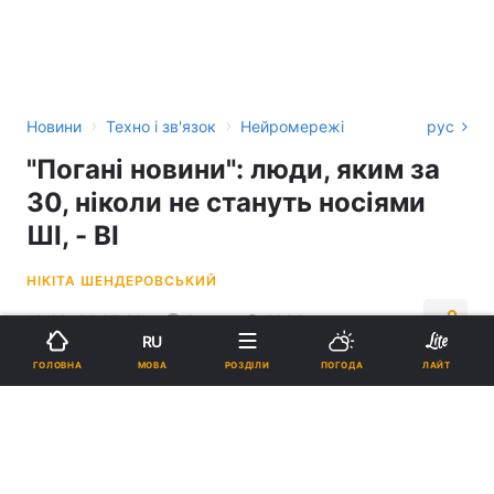
›
›
Новини
Техно і зв'язок
Нейромережі
рус
"Погані новини": люди, яким за
30, ніколи не стануть носіями
ШІ, - BI
НІКІТА ШЕНДЕРОВСЬКИЙ
10:38, 20.05.26
3 хв.
2996
RU
МОВА
ГОЛОВНА
РОЗДІЛИ
ПОГОДА
ЛАЙТ
Підпишіться на нас в Google