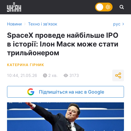
›
Новини
Техно і зв'язок
рус
SpaceX проведе найбільше IPO
в історії: Ілон Маск може стати
трильйонером
КАТЕРИНА ГІРНИК
10:44, 21.05.26
2 хв.
3173
Підпишіться на нас в Google