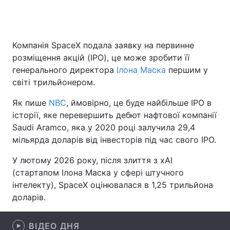
Головна
Війна
Компанія SpaceX подала заявку на первинне
розміщення акцій (IPO), це може зробити її
Україна
Політика
генерального директора
Ілона Маска
першим у
світі трильйонером.
Економіка
Світ
Як пише
NBC
, ймовірно, це буде найбільше IPO в
Спорт
Наука
історії, яке перевершить дебют нафтової компанії
Saudi Aramco, яка у 2020 році залучила 29,4
Техно і зв'язок
Лайт
мільярда доларів від інвесторів під час свого IPO.
Зброя
Інциденти
У лютому 2026 року, після злиття з xAI
(стартапом Ілона Маска у сфері штучного
Здоров'я
Туризм
інтелекту), SpaceX оцінювалася в 1,25 трильйона
доларів.
Цікавинки
Погода
Екологія
Регіони
ВІДЕО ДНЯ