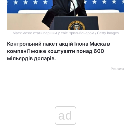
Маск може стати першим у світі трильйонером / Getty Images
Контрольний пакет акцій Ілона Маска в
компанії може коштувати понад 600
мільярдів доларів.
Реклама
ad