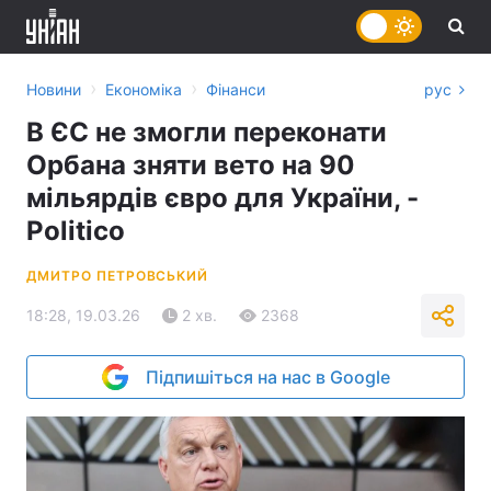
›
›
Новини
Економіка
Фінанси
рус
В ЄС не змогли переконати
Орбана зняти вето на 90
мільярдів євро для України, -
Politico
ДМИТРО ПЕТРОВСЬКИЙ
18:28, 19.03.26
2 хв.
2368
Підпишіться на нас в Google