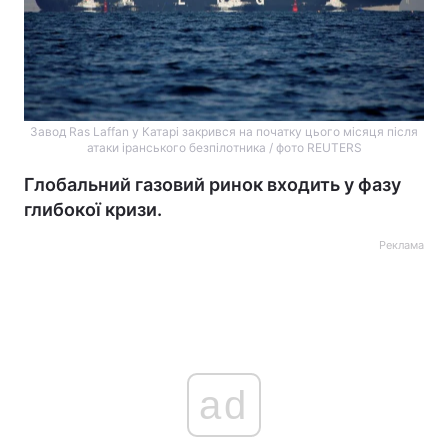
Завод Ras Laffan у Катарі закрився на початку цього місяця після
атаки іранського безпілотника / фото REUTERS
Глобальний газовий ринок входить у фазу
глибокої кризи.
Реклама
ad