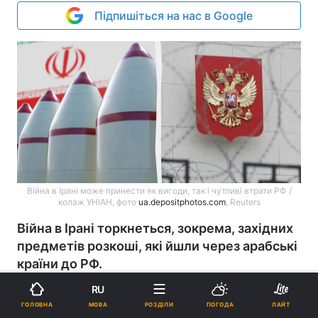
Підпишіться на нас в Google
Війна в Ірані може принести як вигоди, так і чутливі втрати РФ /
колаж УНІАН, фото
ua.depositphotos.com
, Reuters
Війна в Ірані торкнеться, зокрема, західних
предметів розкоші, які йшли через арабські
країни до РФ.
RU
Реклама
МОВА
ГОЛОВНА
РОЗДІЛИ
ПОГОДА
ЛАЙТ