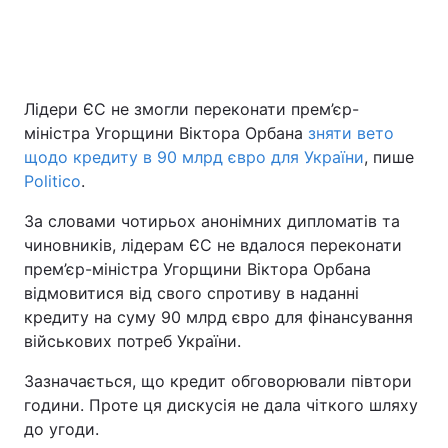
Головна
Війна
Лідери ЄС не змогли переконати прем’єр-
Україна
Політика
міністра Угорщини Віктора Орбана
зняти вето
щодо кредиту в 90 млрд євро для України
, пише
Економіка
Світ
Politico
.
Спорт
Наука
За словами чотирьох анонімних дипломатів та
чиновників, лідерам ЄС не вдалося переконати
Техно і зв'язок
Лайт
прем’єр-міністра Угорщини Віктора Орбана
відмовитися від свого спротиву в наданні
Зброя
Інциденти
кредиту на суму 90 млрд євро для фінансування
військових потреб України.
Здоров'я
Туризм
Зазначається, що кредит обговорювали півтори
Цікавинки
Погода
години. Проте ця дискусія не дала чіткого шляху
до угоди.
Екологія
Регіони