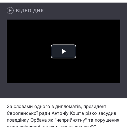
Лонгріди
ВІДЕО ДНЯ
Відео з Youtube
Статті
Інтерв'ю
Думки
Архів
Вакансії
Play
Контакти
Video
Послуги
За словами одного з дипломатів, президент
Європейської ради Антоніу Кошта різко засудив
поведінку Орбана як "неприйнятну" та порушення
умов співпраці, на яких ґрунтується ЄС.