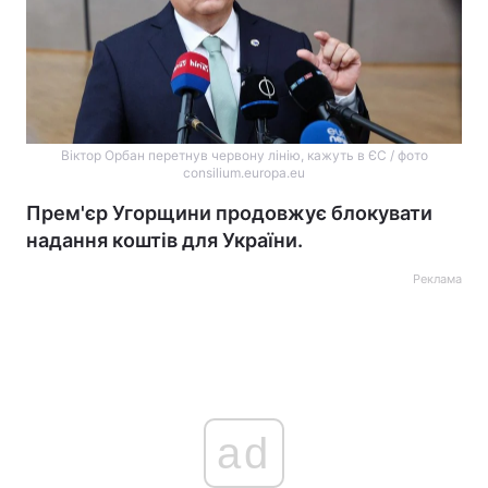
Віктор Орбан перетнув червону лінію, кажуть в ЄС / фото
consilium.europa.eu
Прем'єр Угорщини продовжує блокувати
надання коштів для України.
Реклама
ad