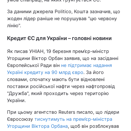
Тема оформлення
За даними джерела Politico, Кошта зазначив, що
жоден лідер раніше не порушував "цю червону
лінію".
Кредит ЄС для України – головні новини
Як писав УНІАН, 19 березня прем’єр-міністр
Угорщини Віктор Орбан заявив, що на засіданні
Європейської Ради він
не підтримає надання
Україні кредиту на 90 млрд євро
. За його
словами, спочатку мають бути відновлені
поставки російської нафти через нафтопровід
"Дружба", який проходить через територію
України.
При цьому агентство Reuters писало, що лідери
Євросоюзу
тиснутимуть на прем’єр-міністра
Угорщини Віктора Орбана
, щоб він розблокував