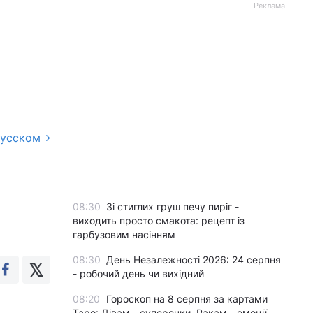
Реклама
русском
08:30
Зі стиглих груш печу пиріг -
виходить просто смакота: рецепт із
гарбузовим насінням
08:30
День Незалежності 2026: 24 серпня
- робочий день чи вихідний
08:20
Гороскоп на 8 серпня за картами
Таро: Дівам - суперечки, Ракам - емоції