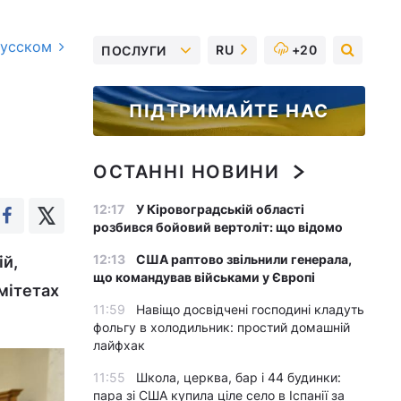
русском
RU
+20
ПОСЛУГИ
ПІДТРИМАЙТЕ НАС
ОСТАННІ НОВИНИ
12:17
У Кіровоградській області
розбився бойовий вертоліт: що відомо
12:13
США раптово звільнили генерала,
ій,
що командував військами у Європі
мітетах
11:59
Навіщо досвідчені господині кладуть
фольгу в холодильник: простий домашній
лайфхак
11:55
Школа, церква, бар і 44 будинки:
пара зі США купила ціле село в Іспанії за