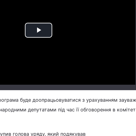
Play
Video
програма буде доопрацьовуватися з урахуванням зауваж
народними депутатами під час її обговорення в комітет
упив голова уряду, який подякував