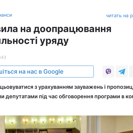
нанси
читать на 
вила на доопрацювання
яльності уряду
843
іться на нас в Google
ьовуватися з урахуванням зауважень і пропозиц
 депутатами під час обговорення програми в ко