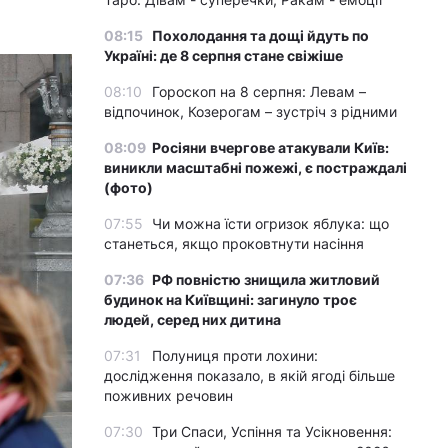
08:15
Похолодання та дощі йдуть по
Україні: де 8 серпня стане свіжіше
08:10
Гороскоп на 8 серпня: Левам –
відпочинок, Козерогам – зустріч з рідними
08:09
Росіяни вчергове атакували Київ:
виникли масштабні пожежі, є постраждалі
(фото)
07:55
Чи можна їсти огризок яблука: що
станеться, якщо проковтнути насіння
07:36
РФ повністю знищила житловий
будинок на Київщині: загинуло троє
людей, серед них дитина
07:31
Полуниця проти лохини:
дослідження показало, в якій ягоді більше
поживних речовин
07:30
Три Спаси, Успіння та Усікновення: