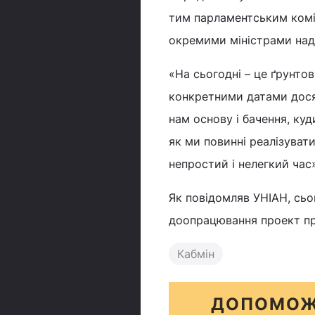
тим парламентським коміт
окремими міністрами над
«На сьогодні – це ґрунто
конкретними датами досяг
нам основу і бачення, куд
як ми повинні реалізуват
непростий і нелегкий час»,
Як повідомляв УНІАН, сь
доопрацювання проект пр
Кабмін
ДОПОМОЖ