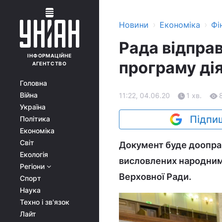
›
›
Новини
Економіка
Фі
Рада відпра
ІНФОРМАЦІЙНЕ
програму ді
АГЕНТСТВО
Головна
Війна
11:22, 04.06.20
1 хв.
Україна
Підпиш
Політика
Економіка
Світ
Документ буде доопрац
Екологія
висловлених народними
Регіони
Верховної Ради.
Спорт
Наука
Техно і зв'язок
Лайт