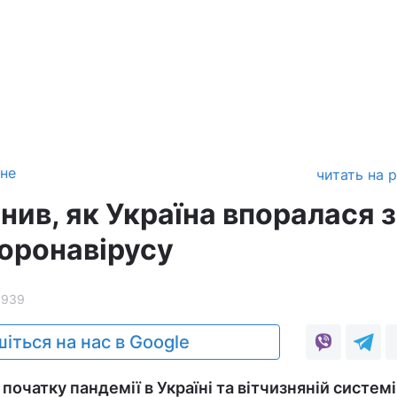
зне
читать на 
ив, як Україна впоралася з
оронавірусу
1939
іться на нас в Google
 початку пандемії в Україні та вітчизняній системі