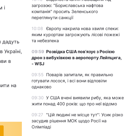
загрозою: "Бориславська нафтова
 і
компанія" просить Зеленського
переглянути санкції
10:08
Європу накрила нова хвиля спеки:
яким курортам загрожують лісові пожежі
та небезпека
и дадуть
 Україні,
09:59
Розвідка США пов’язує з Росією
дрон з вибухівкою в аеропорту Лейпцига,
ави в
- WSJ
09:55
Поварів запитали, як правильно
готувати лосося, і всі вони відповіли
вити на
однаково
09:30
У США вчені виявили рибу, яка може
жити понад 400 років: що про неї відомо
09:27
"Цій людині не місце тут": Усик різко
засудив рішення МОК щодо Росії на
Олімпіаді