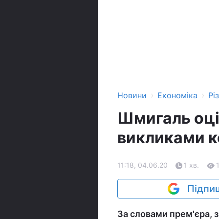
›
›
Новини
Економіка
Рі
Шмигаль оцін
викликами к
11:18, 04.06.20
1 хв.
Підпиш
За словами прем'єра, з