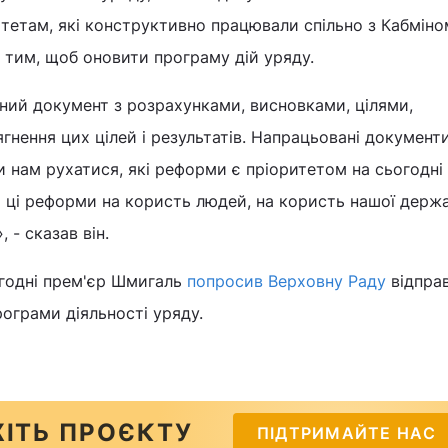
етам, які конструктивно працювали спільно з Кабміном
 тим, щоб оновити програму дій уряду.
вний документ з розрахунками, висновками, цілями,
нення цих цілей і результатів. Напрацьовані документ
и нам рухатися, які реформи є пріоритетом на сьогодні в
и ці реформи на користь людей, на користь нашої держ
 - сказав він.
огодні прем'єр Шмигаль
попросив Верховну Раду
відпра
ограми діяльності уряду.
ІТЬ ПРОЄКТУ
ПІДТРИМАЙТЕ НАС