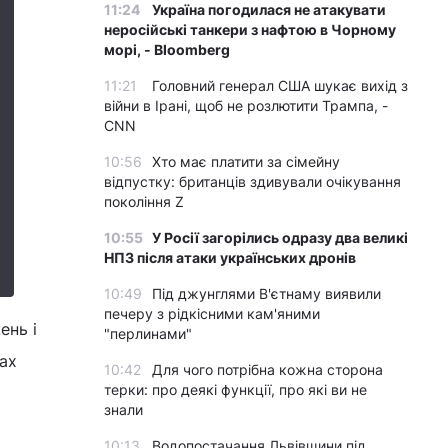
11:24
Україна погодилася не атакувати
неросійські танкери з нафтою в Чорному
морі, - Bloomberg
11:21
Головний генерал США шукає вихід з
війни в Ірані, щоб не розлютити Трампа, -
CNN
10:56
Хто має платити за сімейну
відпустку: британців здивували очікування
покоління Z
10:55
У Росії загорілись одразу два великі
НПЗ після атаки українських дронів
10:49
Під джунглями В'єтнаму виявили
печеру з рідкісними кам'яними
ень і
"перлинами"
ах
10:42
Для чого потрібна кожна сторона
терки: про деякі функції, про які ви не
знали
10:13
Водопостачання Львівщини під