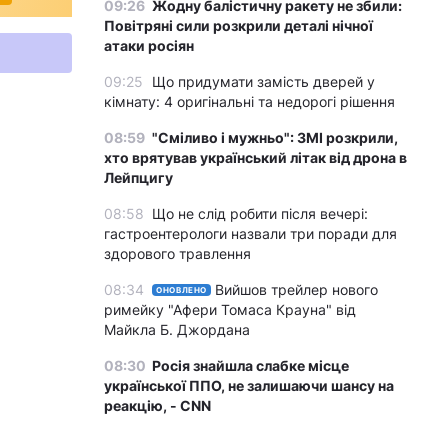
09:26
Жодну балістичну ракету не збили:
Повітряні сили розкрили деталі нічної
атаки росіян
09:25
Що придумати замість дверей у
кімнату: 4 оригінальні та недорогі рішення
08:59
"Сміливо і мужньо": ЗМІ розкрили,
хто врятував український літак від дрона в
Лейпцигу
08:58
Що не слід робити після вечері:
гастроентерологи назвали три поради для
здорового травлення
08:34
Вийшов трейлер нового
ОНОВЛЕНО
римейку "Афери Томаса Крауна" від
Майкла Б. Джордана
08:30
Росія знайшла слабке місце
української ППО, не залишаючи шансу на
реакцію, - CNN