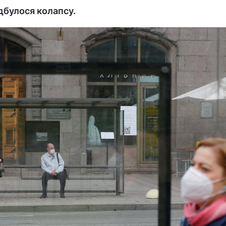
дбулося колапсу.