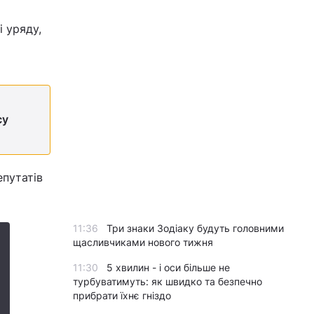
 уряду,
су
епутатів
11:36
Три знаки Зодіаку будуть головними
щасливчиками нового тижня
11:30
5 хвилин - і оси більше не
турбуватимуть: як швидко та безпечно
прибрати їхнє гніздо