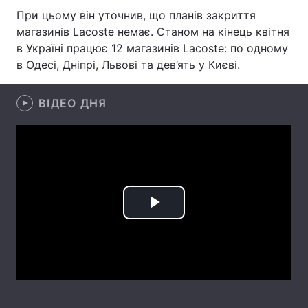
При цьому він уточнив, що планів закриття
Лонгріди
магазинів Lacoste немає. Станом на кінець квітня
в Україні працює 12 магазинів Lacoste: по одному
в Одесі, Дніпрі, Львові та дев’ять у Києві.
Відео з Youtube
Статті
Інтерв'ю
Думки
ВІДЕО ДНЯ
Архів
Вакансії
Контакти
Послуги
Play
Video