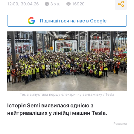
12:09, 30.04.26
3 хв.
16920
Підпишіться на нас в Google
Tesla випустила першу електричну вантажівку / Tesla
Історія Semi виявилася однією з
найтриваліших у лінійці машин Tesla.
Реклама