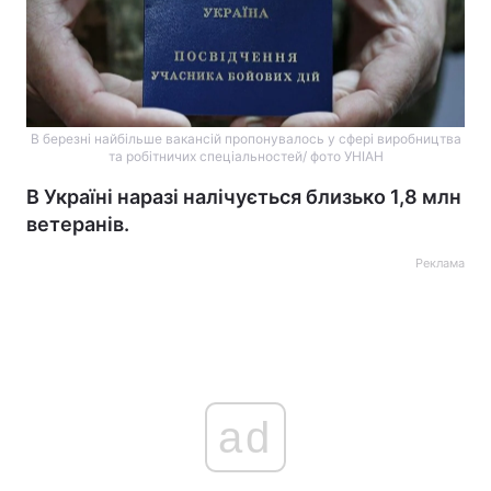
В березні найбільше вакансій пропонувалось у сфері виробництва
та робітничих спеціальностей/ фото УНІАН
В Україні наразі налічується близько 1,8 млн
ветеранів.
Реклама
ad