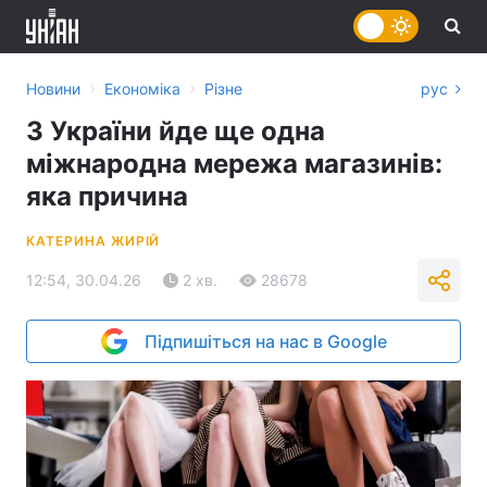
›
›
Новини
Економіка
Різне
рус
З України йде ще одна
міжнародна мережа магазинів:
яка причина
КАТЕРИНА ЖИРІЙ
12:54, 30.04.26
2 хв.
28678
Підпишіться на нас в Google