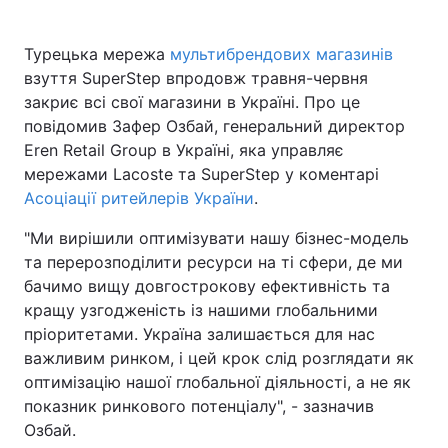
Турецька мережа
мультибрендових магазинів
взуття SuperStep впродовж травня-червня
Головна
Війна
закриє всі свої магазини в Україні. Про це
повідомив Зафер Озбай, генеральний директор
Україна
Політика
Eren Retail Group в Україні, яка управляє
мережами Lacoste та SuperStep у коментарі
Економіка
Світ
Асоціації ритейлерів України
.
Спорт
Наука
"Ми вирішили оптимізувати нашу бізнес-модель
та перерозподілити ресурси на ті сфери, де ми
Техно і зв'язок
Лайт
бачимо вищу довгострокову ефективність та
Зброя
Інциденти
кращу узгодженість із нашими глобальними
пріоритетами. Україна залишається для нас
Здоров'я
Туризм
важливим ринком, і цей крок слід розглядати як
оптимізацію нашої глобальної діяльності, а не як
Цікавинки
Погода
показник ринкового потенціалу", - зазначив
Озбай.
Екологія
Регіони