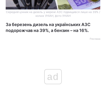
Середній цінник на дизель у мережі АЗС підвищився лише на 39% /
колаж УНІАН, фото УНІАН
За березень дизель на українських АЗС
подорожчав на 39%, а бензин – на 16%.
Реклама
ad