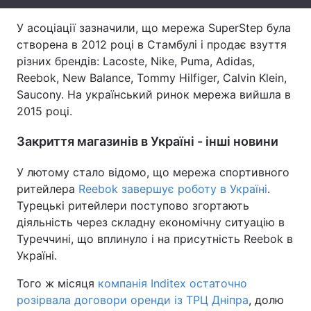
Тема оформлення
У асоціації зазначили, що мережа SuperStep була
створена в 2012 році в Стамбулі і продає взуття
різних брендів: Lacoste, Nike, Puma, Adidas,
Reebok, New Balance, Tommy Hilfiger, Calvin Klein,
Saucony. На український ринок мережа вийшла в
2015 році.
Закриття магазинів в Україні - інші новини
У лютому стало відомо, що мережа спортивного
ритейлера
Reebok завершує роботу в Україні
.
Турецькі ритейлери поступово згортають
діяльність через складну економічну ситуацію в
Туреччині, що вплинуло і на присутність Reebok в
Україні.
Того ж місяця
компанія Inditex остаточно
розірвала договори оренди із ТРЦ Дніпра
, долю