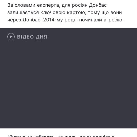
За словами експерта, для росіян Донбас
Лонгріди
залишається ключовою картою, тому що вони
через Донбас, 2014-му році і починали агресію.
Відео з Youtube
Статті
ВІДЕО ДНЯ
Інтерв'ю
Думки
Архів
Вакансії
Контакти
Послуги