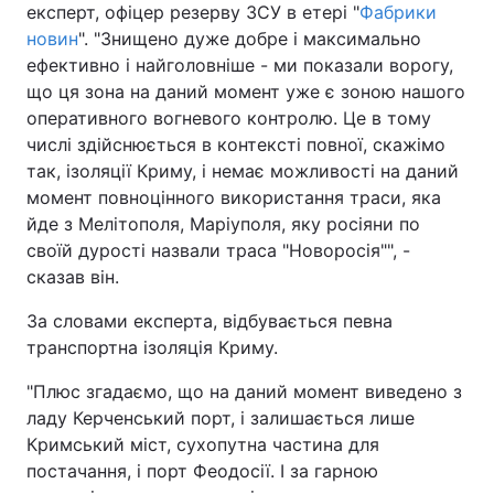
експерт, офіцер резерву ЗСУ в етері "
Фабрики
новин
". "Знищено дуже добре і максимально
ефективно і найголовніше - ми показали ворогу,
що ця зона на даний момент уже є зоною нашого
оперативного вогневого контролю. Це в тому
числі здійснюється в контексті повної, скажімо
так, ізоляції Криму, і немає можливості на даний
момент повноцінного використання траси, яка
йде з Мелітополя, Маріуполя, яку росіяни по
своїй дурості назвали траса "Новоросія"", -
сказав він.
За словами експерта, відбувається певна
транспортна ізоляція Криму.
"Плюс згадаємо, що на даний момент виведено з
ладу Керченський порт, і залишається лише
Кримський міст, сухопутна частина для
постачання, і порт Феодосії. І за гарною