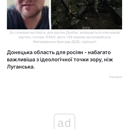
За словами експерта, для росіян Донбас залишається ключовою
картою / колаж УНІАН, фото 148 окрема артилерійська
Житомирська бригада ДШВ, скріншот
Донецька область для росіян - набагато
важливіша з ідеологічної точки зору, ніж
Луганська.
Реклама
ad