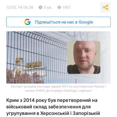
12:50, 14.06.26
3 хв.
1401
Підпишіться на нас в Google
Експерт розкрив наслідки ударів ЗСУ по окупованому Криму /
колаж УНІАН, фото радіо Свобода, скріншот
Крим з 2014 року був перетворений на
військовий склад забезпечення для
угрупування в Херсонській і Запорізькій