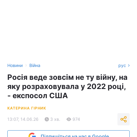
›
Новини
Війна
рус
Росія веде зовсім не ту війну, на
яку розраховувала у 2022 році,
- експосол США
КАТЕРИНА ГІРНИК
13:07, 14.06.26
3 хв.
974
Підпишіться на нас в Google