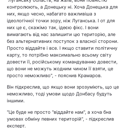
"Луганську область, на жаль, вони повністю
контролюють, а Донецьку ні. Хоча Донецька для
Тема оформлення
них, якщо чесно, набагато важливіша з
ідеологічної точки зору, ніж Луганська. І от для
них це є, скажімо так, ідеєю фікс. І вони
вимагають від нас залишити цю територію, але
без альтернативних поступок з власної сторони.
Просто віддайте і все. І якщо ставити політичну
карту, то потрібно максимально всьому світу
довести її, російському командуванню довести,
що вони не можуть жодним чином її взяти, це
просто неможливо", - пояснив Крамаров.
Він підкреслив, що якщо вони зрозуміють, що це
неможливо, тоді умови щодо Донбасу будуть
іншими.
"Це буде не просто "віддайте нам", а хоча бна
умовах обміну певних територій", - підкреслив
експерт.