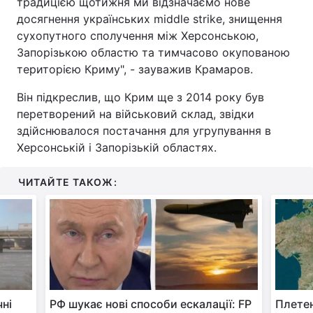
традицією щотижня ми відзначаємо нове
досягнення українських middle strike, знищення
сухопутного сполучення між Херсонською,
Запорізькою областю та тимчасово окупованою
територією Криму", - зауважив Крамаров.
Він підкреслив, що Крим ще з 2014 року був
перетворений на військовий склад, звідки
здійснювалося постачання для угрупування в
Херсонській і Запорізькій областях.
ЧИТАЙТЕ ТАКОЖ:
чні
РФ шукає нові способи ескалації: FP
Плетен