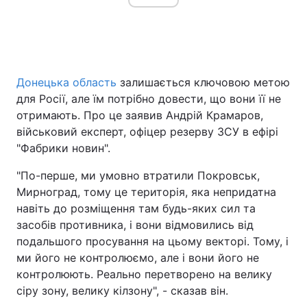
Головна
Війна
Донецька область
залишається ключовою метою
Україна
Політика
для Росії, але їм потрібно довести, що вони її не
отримають. Про це заявив Андрій Крамаров,
Економіка
Світ
військовий експерт, офіцер резерву ЗСУ в ефірі
"Фабрики новин".
Спорт
Наука
"По-перше, ми умовно втратили Покровськ,
Техно і зв'язок
Лайт
Мирноград, тому це територія, яка непридатна
навіть до розміщення там будь-яких сил та
Зброя
Інциденти
засобів противника, і вони відмовились від
Здоров'я
Туризм
подальшого просування на цьому векторі. Тому, і
ми його не контролюємо, але і вони його не
Цікавинки
Погода
контролюють. Реально перетворено на велику
сіру зону, велику кілзону", - сказав він.
Екологія
Регіони