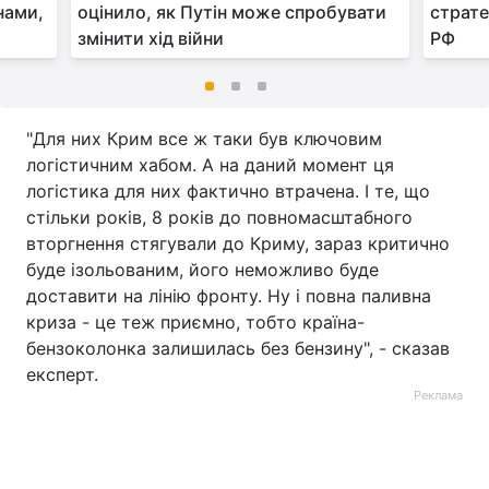
нами,
оцінило, як Путін може спробувати
страте
змінити хід війни
РФ
"Для них Крим все ж таки був ключовим
логістичним хабом. А на даний момент ця
логістика для них фактично втрачена. І те, що
стільки років, 8 років до повномасштабного
вторгнення стягували до Криму, зараз критично
буде ізольованим, його неможливо буде
доставити на лінію фронту. Ну і повна паливна
криза - це теж приємно, тобто країна-
бензоколонка залишилась без бензину", - сказав
експерт.
Реклама