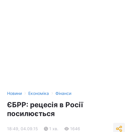
›
›
Новини
Економіка
Фінанси
ЄБРР: рецесія в Росії
посилюється
18:49, 04.09.15
1 хв.
1646