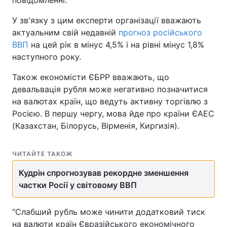
повідомленні.
У зв'язку з цим експерти організації вважають
актуальним свій недавній
прогноз російського
ВВП
на цей рік в мінус 4,5% і на рівні мінус 1,8%
наступного року.
Також економісти ЄБРР вважають, що
девальвація рубля може негативно позначитися
на валютах країн, що ведуть активну торгівлю з
Росією. В першу чергу, мова йде про країни ЄАЕС
(Казахстан, Білорусь, Вірменія, Киргизія).
ЧИТАЙТЕ ТАКОЖ
Кудрін спрогнозував рекордне зменшення
частки Росії у світовому ВВП
"Слабший рубль може чинити додатковий тиск
на валюти країн Євразійського економічного