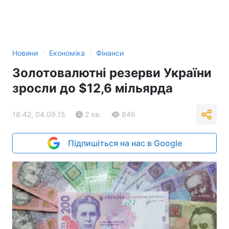
›
›
Новини
Економіка
Фінанси
Золотовалютні резерви України
зросли до $12,6 мільярда
18:42, 04.09.15
2 хв.
846
Підпишіться на нас в Google