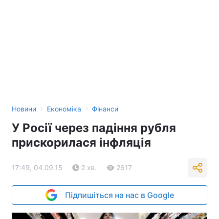
›
›
Новини
Економіка
Фінанси
У Росії через падіння рубля
прискорилася інфляція
17:49, 04.09.15
2 хв.
2617
Підпишіться на нас в Google