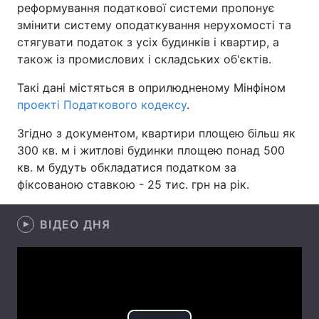
реформування податкової системи пропонує
змінити систему оподаткування нерухомості та
стягувати податок з усіх будинків і квартир, а
також із промислових і складських об'єктів.
Головна
Війна
Такі дані містяться в оприлюдненому Мінфіном
Україна
Політика
проекті Податкового кодексу
.
Економіка
Світ
Згідно з документом, квартири площею більш як
300 кв. м і житлові будинки площею понад 500
Спорт
Наука
кв. м будуть обкладатися податком за
фіксованою ставкою - 25 тис. грн на рік.
Техно і зв'язок
Лайт
Зброя
Інциденти
ВІДЕО ДНЯ
Здоров'я
Туризм
Цікавинки
Погода
Екологія
Регіони