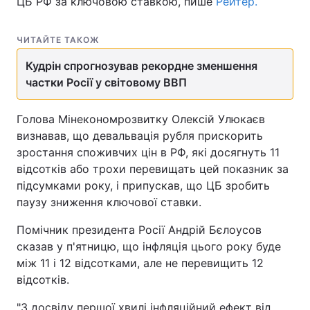
ЦБ РФ за ключовою ставкою, пише
Рейтер.
ЧИТАЙТЕ ТАКОЖ
Кудрін спрогнозував рекордне зменшення
частки Росії у світовому ВВП
Голова Мінекономрозвитку Олексій Улюкаєв
визнавав, що девальвація рубля прискорить
зростання споживчих цін в РФ, які досягнуть 11
відсотків або трохи перевищать цей показник за
підсумками року, і припускав, що ЦБ зробить
паузу зниження ключової ставки.
Помічник президента Росії Андрій Бєлоусов
сказав у п'ятницю, що інфляція цього року буде
між 11 і 12 відсотками, але не перевищить 12
відсотків.
"З досвіду першої хвилі інфляційний ефект від