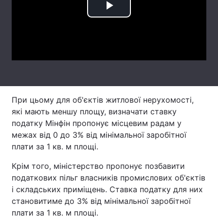
Play
Лонгріди
Video
Відео з Youtube
Статті
Інтерв'ю
Думки
Архів
Вакансії
При цьому для об'єктів житлової нерухомості,
Контакти
які мають меншу площу, визначати ставку
податку Мінфін пропонує місцевим радам у
Послуги
межах від 0 до 3% від мінімальної заробітної
плати за 1 кв. м площі.
Крім того, міністерство пропонує позбавити
податкових пільг власників промислових об'єктів
і складських приміщень. Ставка податку для них
становитиме до 3% від мінімальної заробітної
плати за 1 кв. м площі.