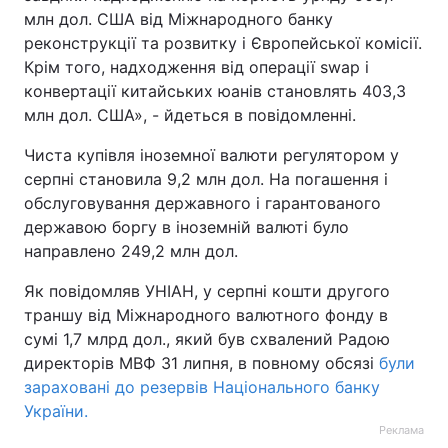
млн дол. США від Міжнародного банку
реконструкції та розвитку і Європейської комісії.
Крім того, надходження від операції swap і
конвертації китайських юанів становлять 403,3
млн дол. США», - йдеться в повідомленні.
Чиста купівля іноземної валюти регулятором у
серпні становила 9,2 млн дол. На погашення і
обслуговування державного і гарантованого
державою боргу в іноземній валюті було
направлено 249,2 млн дол.
Як повідомляв УНІАН, у серпні кошти другого
траншу від Міжнародного валютного фонду в
сумі 1,7 млрд дол., який був схвалений Радою
директорів МВФ 31 липня, в повному обсязі
були
зараховані до резервів Національного банку
України.
Реклама