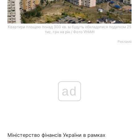
Квартири площею понад 300 кв. м будуть обкладатися податком 25
тис. грн на рік / Фото УНІАН
Реклама
ad
Міністерство фінансів України в рамках