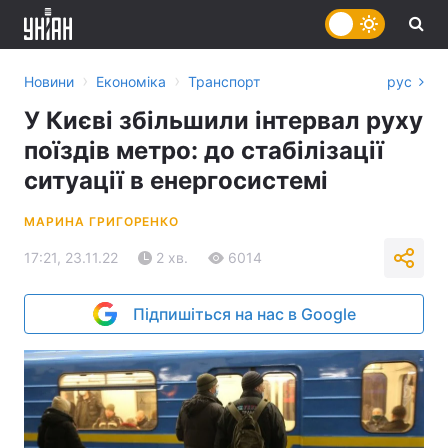
›
›
Новини
Економіка
Транспорт
рус
У Києві збільшили інтервал руху
поїздів метро: до стабілізації
ситуації в енергосистемі
МАРИНА ГРИГОРЕНКО
17:21, 23.11.22
2 хв.
6014
Підпишіться на нас в Google