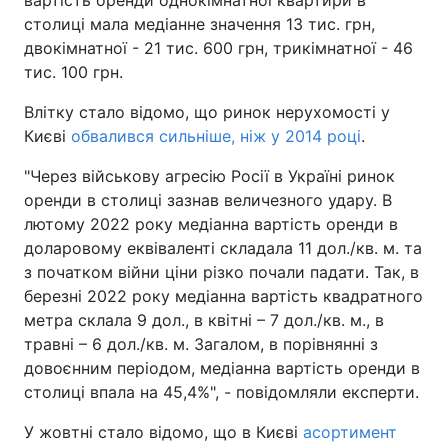
вартість оренди однокімнатної квартири в
столиці мала медіанне значення 13 тис. грн,
двокімнатної - 21 тис. 600 грн, трикімнатної - 46
тис. 100 грн.
Влітку стало відомо, що ринок нерухомості у
Києві
обвалився сильніше, ніж у 2014 році
.
"Через військову агресію Росії в Україні ринок
оренди в столиці зазнав величезного удару. В
лютому 2022 року медіанна вартість оренди в
доларовому еквіваленті складала 11 дол./кв. м. та
з початком війни ціни різко почали падати. Так, в
березні 2022 року медіанна вартість квадратного
метра склала 9 дол., в квітні – 7 дол./кв. м., в
травні – 6 дол./кв. м. Загалом, в порівнянні з
довоєнним періодом, медіанна вартість оренди в
столиці впала на 45,4%", - повідомляли експерти.
У жовтні стало відомо, що в Києві
асортимент