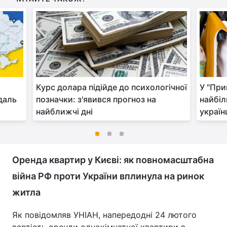
Курс долара підійде до психологічної
У "При
даль
позначки: з'явився прогноз на
найбі
найближчі дні
україн
Оренда квартир у Києві: як повномасштабна
війна РФ проти України вплинула на ринок
житла
Як повідомляв УНІАН, напередодні 24 лютого