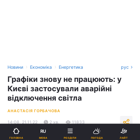
›
›
Новини
Економіка
Енергетика
рус
Графіки знову не працюють: у
Києві застосували аварійні
відключення світла
АНАСТАСІЯ ГОРБАЧОВА
14:08, 21.11.22
2 хв.
11833
RU
МОВА
ГОЛОВНА
РОЗДІЛИ
ПОГОДА
ЛАЙТ
Підпишіться на нас в Google