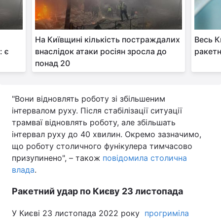
Тема оформлення
На Київщині кількість постраждалих
Весь К
: є
внаслідок атаки росіян зросла до
ракетн
понад 20
"Вони відновлять роботу зі збільшеним
інтервалом руху. Після стабілізації ситуації
трамваї відновлять роботу, але збільшать
інтервал руху до 40 хвилин. Окремо зазначимо,
що роботу столичного фунікулера тимчасово
призупинено", – також
повідомила столична
влада
.
Ракетний удар по Києву 23 листопада
У Києві 23 листопада 2022 року
прогриміла