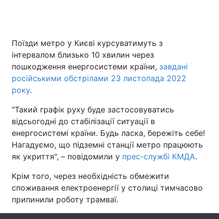
Головна
Війна
Поїзди метро у Києві курсуватимуть з
інтервалом близько 10 хвилин через
Україна
Політика
пошкодження енергосистеми країни,
завдані
російськими обстрілами 23 листопада 2022
Економіка
Світ
року
.
Спорт
Наука
"Такий графік руху буде застосовуватись
відсьогодні до стабілізації ситуації в
Техно і зв'язок
Лайт
енергосистемі країни. Будь ласка, бережіть себе!
Нагадуємо, що підземні станції метро працюють
Зброя
Інциденти
як укриття", – повідомили у
прес-службі КМДА
.
Здоров'я
Туризм
Крім того, через необхідність обмежити
споживання електроенергії у столиці тимчасово
Цікавинки
Погода
припинили роботу трамваї.
Екологія
Регіони