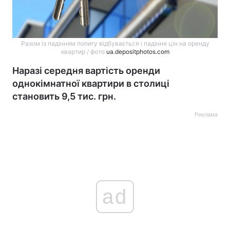
Разом із падінням попиту відбувається і падіння цін на оренду
квартир / фото
ua.depositphotos.com
Наразі середня вартість оренди
однокімнатної квартири в столиці
становить 9,5 тис. грн.
Реклама
ad