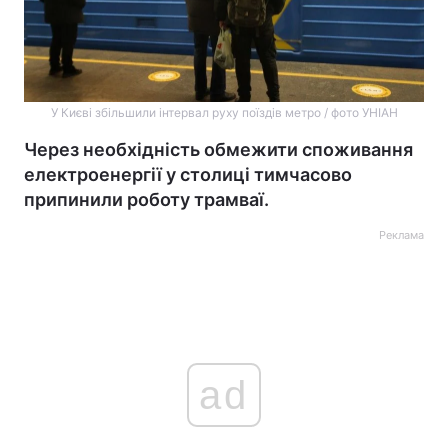
У Києві збільшили інтервал руху поїздів метро / фото УНІАН
Через необхідність обмежити споживання
електроенергії у столиці тимчасово
припинили роботу трамваї.
Реклама
ad