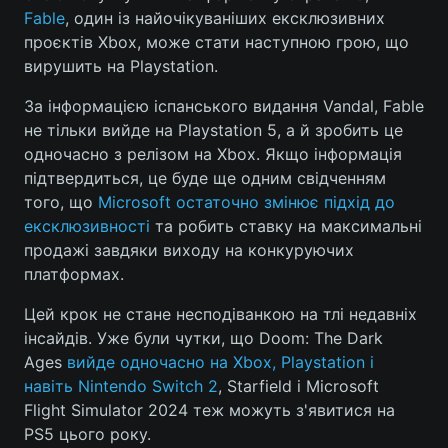
Fable
, один із найочікуваніших ексклюзивних
проєктів Xbox, може стати наступною грою, що
вирушить на Playstation.
Головна
Війна
За інформацією іспанського видання Vandal, Fable
не тільки вийде на Playstation 5, а й зробить це
Україна
Політика
одночасно з релізом на Xbox. Якщо інформація
Економіка
Світ
підтвердиться, це буде ще одним свідченням
того, що
Microsoft остаточно змінює підхід до
Спорт
Наука
ексклюзивності
та робить ставку на максимальні
продажі завдяки виходу на конкуруючих
Техно і зв'язок
Лайт
платформах.
Зброя
Інциденти
Цей крок не стане несподіванкою на тлі недавніх
інсайдів. Уже були чутки, що Doom: The Dark
Здоров'я
Туризм
Ages
вийде одночасно на Xbox, Playstation і
навіть Nintendo Switch 2
, Starfield і Microsoft
Цікавинки
Погода
Flight Simulator 2024 теж можуть з'явитися на
PS5 цього року.
Екологія
Регіони