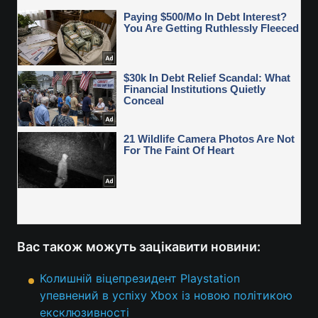
Вас також можуть зацікавити новини:
Колишній віцепрезидент Playstation
упевнений в успіху Xbox із новою політикою
ексклюзивності