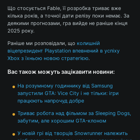
Що стосується Fable, її розробка триває вже
Лонгріди
кілька років, а точної дати релізу поки немає. За
деякими прогнозами, гра вийде не раніше кінця
Відео з Youtube
Статті
2025 року.
Раніше ми розповідали, що
колишній
Інтерв'ю
Думки
віцепрезидент Playstation впевнений в успіху
Архів
Вакансії
Xbox з їхньою новою стратегією
.
Контакти
Вас також можуть зацікавити новини:
Послуги
На розумному годиннику від Samsung
запустили GTA: Vice City і не тільки: ігри
працюють напрочуд добре
Триває робота над фільмом за Sleeping Dogs,
забутим, але хорошим GTA-клоном
У новій грі від творців Snowrunner належить