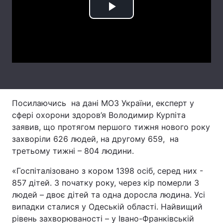
Play
Лонгріди
Video
Відео з Youtube
Статті
Інтерв'ю
Думки
Архів
Вакансії
Посилаючись на дані МОЗ України, експерт у
Контакти
сфері охорони здоров’я Володимир Курпіта
заявив, що протягом першого тижня нового року
Послуги
захворіли 626 людей, на другому 659, на
третьому тижні – 804 людини.
«Госпіталізовано з кором 1398 осіб, серед них -
857 дітей. З початку року, через кір померли 3
людей – двоє дітей та одна доросла людина. Усі
випадки сталися у Одеській області. Найвищий
рівень захворюваності – у Івано-Франківській