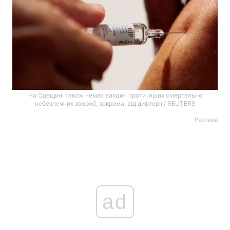
На Одещині також немає вакцин проти інших смертельно
небезпечних хвороб, зокрема, від дифтерії / REUTERS
Реклама
ad