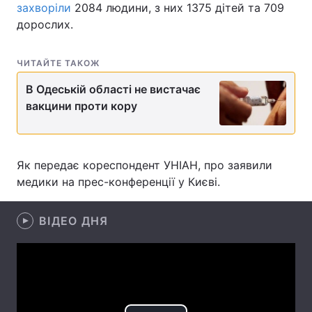
захворіли
2084 людини, з них 1375 дітей та 709
дорослих.
Головна
Війна
ЧИТАЙТЕ ТАКОЖ
В Одеській області не вистачає
Україна
Політика
вакцини проти кору
Економіка
Світ
Спорт
Наука
Як передає кореспондент УНІАН, про заявили
медики на прес-конференції у Києві.
Техно і зв'язок
Лайт
Зброя
Інциденти
ВІДЕО ДНЯ
Здоров'я
Туризм
Цікавинки
Погода
Екологія
Регіони