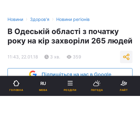
›
›
Новини
Здоров'я
Новини регіонів
В Одеській області з початку
року на кір захворіли 265 людей
11:43, 22.01.18
3 хв.
359
Підпишіться на нас в Google
RU
МОВА
ГОЛОВНА
РОЗДІЛИ
ПОГОДА
ЛАЙТ