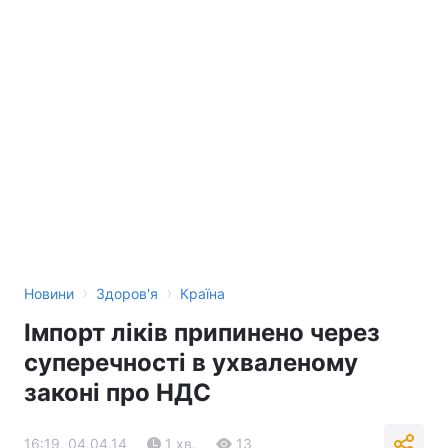
›
›
Новини
Здоров'я
Країна
Імпорт ліків припинено через
суперечності в ухваленому
законі про НДС
16:19, 04.04.14
1 хв.
13