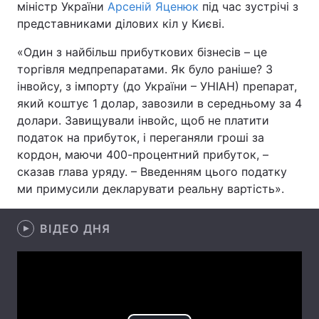
міністр України
Арсеній Яценюк
під час зустрічі з
представниками ділових кіл у Києві.
Лонгріди
«Один з найбільш прибуткових бізнесів – це
Відео з Youtube
Статті
торгівля медпрепаратами. Як було раніше? З
інвойсу, з імпорту (до України – УНІАН) препарат,
Інтерв'ю
Думки
який коштує 1 долар, завозили в середньому за 4
долари. Завищували інвойс, щоб не платити
Архів
Вакансії
податок на прибуток, і переганяли гроші за
кордон, маючи 400-процентний прибуток, –
Контакти
сказав глава уряду. – Введенням цього податку
ми примусили декларувати реальну вартість».
Послуги
ВІДЕО ДНЯ