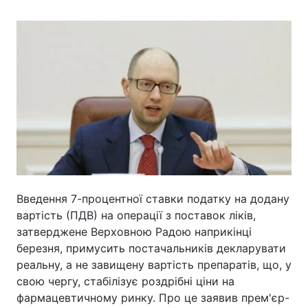
Головна
Війна
Україна
Політика
Економіка
Світ
Спорт
Наука
Техно і зв'язок
Лайт
Введення 7-процентної ставки податку на додану
Зброя
Інциденти
вартість (ПДВ) на операції з поставок ліків,
затверджене Верховною Радою наприкінці
Здоров'я
Туризм
березня, примусить постачальників декларувати
реальну, а не завищену вартість препаратів, що, у
Цікавинки
Погода
свою чергу, стабілізує роздрібні ціни на
фармацевтичному ринку. Про це заявив прем'єр-
Екологія
Регіони