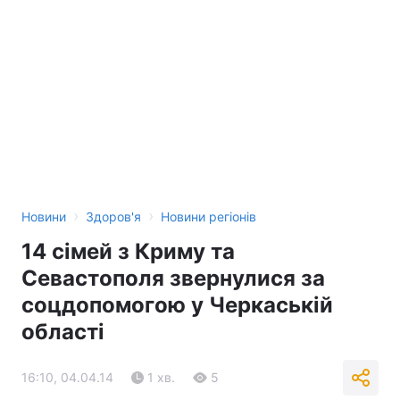
›
›
Новини
Здоров'я
Новини регіонів
14 сімей з Криму та
Севастополя звернулися за
соцдопомогою у Черкаській
області
16:10, 04.04.14
1 хв.
5