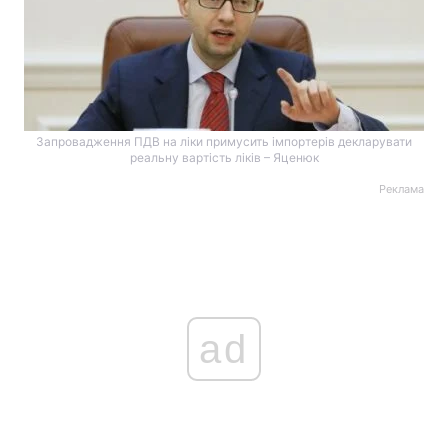
Запровадження ПДВ на ліки примусить імпортерів декларувати
реальну вартість ліків – Яценюк
Реклама
ad