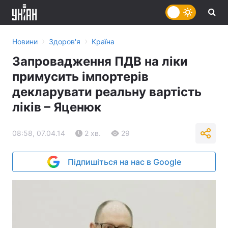
›
›
Новини
Здоров'я
Країна
Запровадження ПДВ на ліки
примусить імпортерів
декларувати реальну вартість
ліків – Яценюк
08:58, 07.04.14
2 хв.
29
Підпишіться на нас в Google