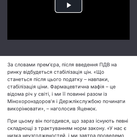
Play
Тема оформлення
Video
За словами прем'єра, після введення ПДВ на
ринку відбудеться стабілізація цін. «Що
станеться після цього податку – навпаки,
стабілізація ціни. Фармацевтична мафія – це
відома річ у світі, і ми її повинні разом із
Мінохоронздоров'я і Держлікслужбою починати
викорінювати», – наголосив Яценюк.
При цьому він погодився, що зараз існують певні
складнощі з трактуванням норм закону. «У нас є
низка неузгодженостей, і ми завтра проведемо