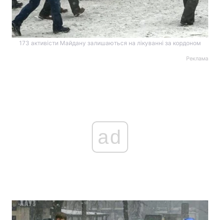
173 активісти Майдану залишаються на лікуванні за кордоном
Реклама
ad