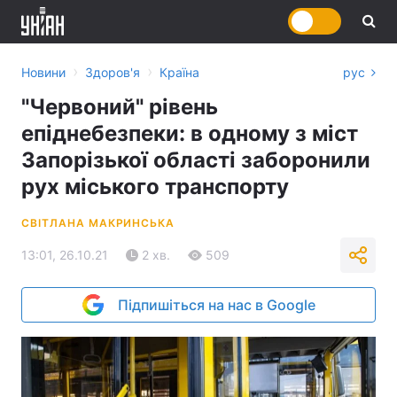
›
›
Новини
Здоров'я
Країна
рус
"Червоний" рівень
епіднебезпеки: в одному з міст
Запорізької області заборонили
рух міського транспорту
СВІТЛАНА МАКРИНСЬКА
13:01, 26.10.21
2 хв.
509
Підпишіться на нас в Google