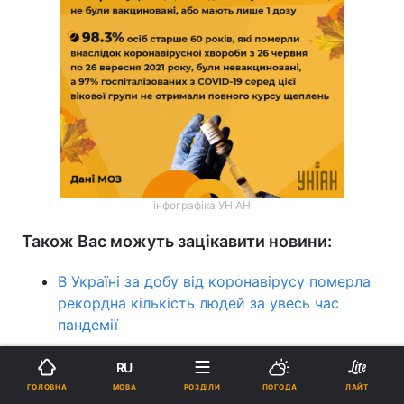
інфографіка УНІАН
Також Вас можуть зацікавити новини:
В Україні за добу від коронавірусу померла
рекордна кількість людей за увесь час
пандемії
Ляшко розповів, коли стане доступна
RU
довідка для українців з протипоказаннями
МОВА
ГОЛОВНА
РОЗДІЛИ
ПОГОДА
ЛАЙТ