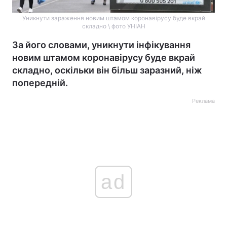
Уникнути зараження новим штамом коронавірусу буде вкрай
складно \ фото УНІАН
За його словами, уникнути інфікування
новим штамом коронавірусу буде вкрай
складно, оскільки він більш заразний, ніж
попередній.
Реклама
ad