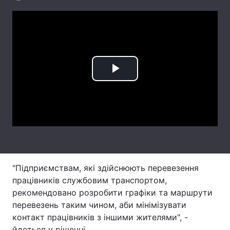
Лонгріди
Відео з Youtube
Статті
Інтерв'ю
Думки
Play
Архів
Вакансії
Video
Контакти
Послуги
"Підприємствам, які здійснюють перевезення
працівників службовим транспортом,
рекомендовано розробити графіки та маршрути
перевезень таким чином, аби мінімізувати
контакт працівників з іншими жителями", -
йдеться у рішенні.