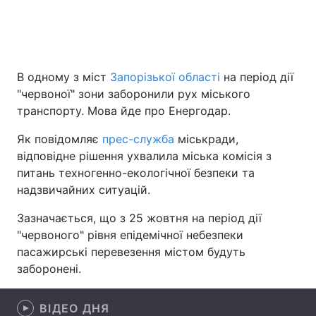
Головна
Війна
В одному з міст
Запорізької області
на період дії
Україна
Політика
"червоної" зони заборонили рух міського
транспорту. Мова йде про Енергодар.
Економіка
Світ
Як повідомляє
прес-служба
міськради,
Спорт
Наука
відповідне рішення ухвалила міська комісія з
питань техногенно-екологічної безпеки та
Техно і зв'язок
Лайт
надзвичайних ситуацій.
Зброя
Інциденти
Зазначається, що з 25 жовтня на період дії
"червоного" рівня епідемічної небезпеки
Здоров'я
Туризм
пасажирські перевезення містом будуть
заборонені.
Цікавинки
Погода
ВІДЕО ДНЯ
Екологія
Регіони