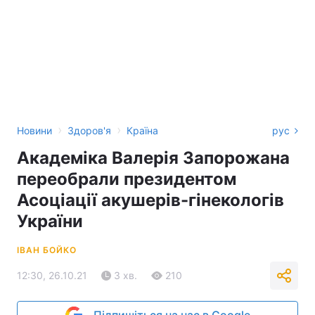
›
›
Новини
Здоров'я
Країна
рус
Академіка Валерія Запорожана
переобрали президентом
Асоціації акушерів-гінекологів
України
ІВАН БОЙКО
12:30, 26.10.21
3 хв.
210