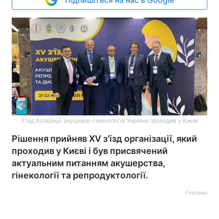
Підпишіться на нас в Google
З'їзд Асоціації акушерів-гінекологів України проходив у Києві
Рішення прийняв XV з'їзд організації, який
проходив у Києві і був присвячений
актуальним питанням акушерства,
гінекології та репродуктології.
Реклама