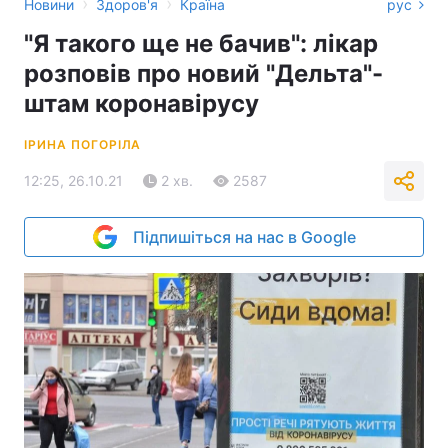
›
›
Новини
Здоров'я
Країна
рус
"Я такого ще не бачив": лікар
розповів про новий "Дельта"-
штам коронавірусу
ІРИНА ПОГОРІЛА
12:25, 26.10.21
2 хв.
2587
Підпишіться на нас в Google