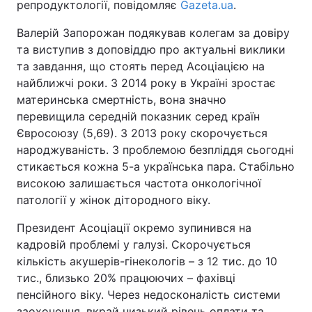
репродуктології, повідомляє
Gazeta.ua
.
Валерій Запорожан подякував колегам за довіру
та виступив з доповіддю про актуальні виклики
та завдання, що стоять перед Асоціацією на
найближчі роки. З 2014 року в Україні зростає
материнська смертність, вона значно
перевищила середній показник серед країн
Євросоюзу (5,69). З 2013 року скорочується
народжуваність. З проблемою безпліддя сьогодні
стикається кожна 5-а українська пара. Стабільно
високою залишається частота онкологічної
патології у жінок дітородного віку.
Президент Асоціації окремо зупинився на
кадровій проблемі у галузі. Скорочується
кількість акушерів-гінекологів – з 12 тис. до 10
тис., близько 20% працюючих – фахівці
пенсійного віку. Через недосконалість системи
заохочення, вкрай низький рівень оплати та