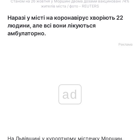
Станом на 26 жовтня у Моршині двома дозами вакциновані 74%
жителів міста / фото - REUTERS
Наразі у місті на коронавірус хворіють 22
людини, але всі вони лікуються
амбулаторно.
Реклама
ad
На Львівщині у курортному містечку Моршин,