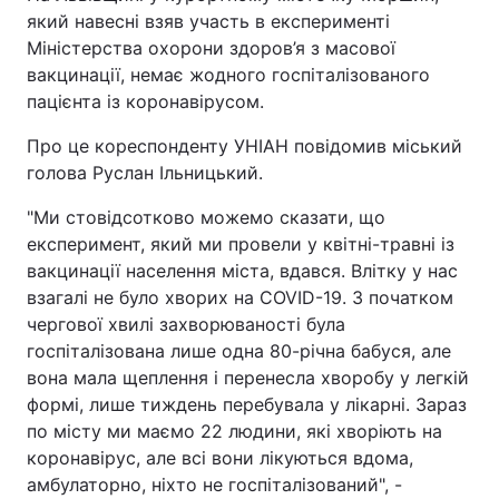
який навесні взяв участь в експерименті
Міністерства охорони здоров’я з масової
вакцинації, немає жодного госпіталізованого
пацієнта із коронавірусом.
Про це кореспонденту УНІАН повідомив міський
голова Руслан Ільницький.
"Ми стовідсотково можемо сказати, що
експеримент, який ми провели у квітні-травні із
вакцинації населення міста, вдався. Влітку у нас
взагалі не було хворих на COVID-19. З початком
чергової хвилі захворюваності була
госпіталізована лише одна 80-річна бабуся, але
вона мала щеплення і перенесла хворобу у легкій
формі, лише тиждень перебувала у лікарні. Зараз
по місту ми маємо 22 людини, які хворіють на
коронавірус, але всі вони лікуються вдома,
амбулаторно, ніхто не госпіталізований", -