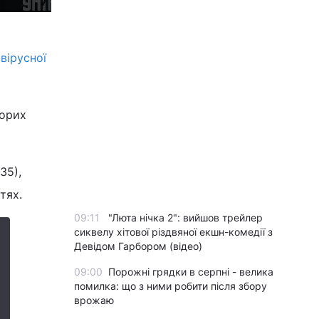
вірусної
ворих
35),
тях.
09:11
"Люта нічка 2": вийшов трейлер
сиквелу хітової різдвяної екшн-комедії з
Девідом Гарбором (відео)
09:00
Порожні грядки в серпні - велика
помилка: що з ними робити після збору
врожаю