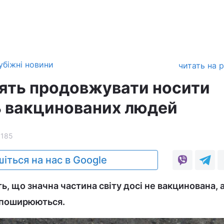
убіжні новини
читать на 
ять продовжувати носити
ь вакцинованих людей
1185
іться на нас в Google
ть, що значна частина світу досі не вакцинована, 
 поширюються.