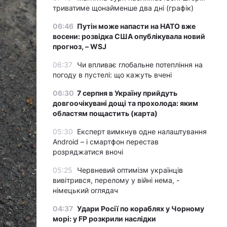
триватиме щонайменше два дні (графік)
06:46
Путін може напасти на НАТО вже
восени: розвідка США опублікувала новий
прогноз, – WSJ
06:37
Чи впливає глобальне потепління на
погоду в пустелі: що кажуть вчені
06:30
7 серпня в Україну прийдуть
довгоочікувані дощі та прохолода: яким
областям пощастить (карта)
05:30
Експерт вимкнув одне налаштування
Android – і смартфон перестав
розряджатися вночі
05:25
Червневий оптимізм українців
вивітрився, перелому у війні нема, -
німецький оглядач
04:37
Удари Росії по кораблях у Чорному
морі: у FP розкрили наслідки