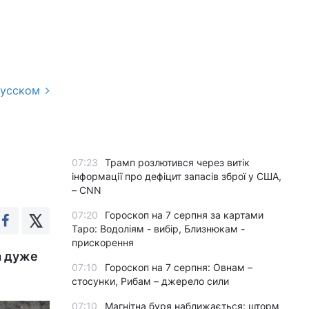
русском
07:23
Трамп розлютився через витік
інформації про дефіцит запасів зброї у США,
– CNN
07:20
Гороскоп на 7 серпня за картами
Таро: Водоліям - вибір, Близнюкам -
прискорення
а дуже
07:10
Гороскоп на 7 серпня: Овнам –
стосунки, Рибам – джерело сили
07:10
Магнітна буря наближається: шторм