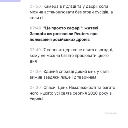
07:50
Камера в під'їзді та у дворі: коли
можна встановлювати без згоди сусідів, а
коли ні
07:46
"Це просто сафарі": жителі
Запоріжжя розповіли Reuters про
полювання російських дронів
07:40
7 серпня: церковне свято сьогодні,
кому не можна багато працювати цього
дня
07:39
Єдиний справді дикий кінь у світі
вижив завдяки лише 12 тваринам
07:30
Спаси, День Незалежності та багато
чого іншого: усі свята серпня 2026 року в
Україні
Реклама