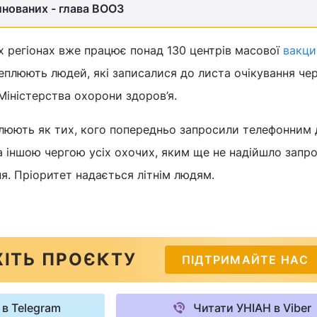
нованих - глава ВООЗ
сіх регіонах вже працює понад 130 центрів масової
вакци
щеплюють людей, які записалися до листа очікування чер
Міністерства охорони здоров’я.
плюють як тих, кого попередньо запросили телефонним 
за іншою чергою усіх охочих, яким ще не надійшло запр
ння. Пріоритет надається літнім людям.
ІТЬ ПРОЄКТУ
ПІДТРИМАЙТЕ НАС
 в Telegram
Читати УНІАН в Viber