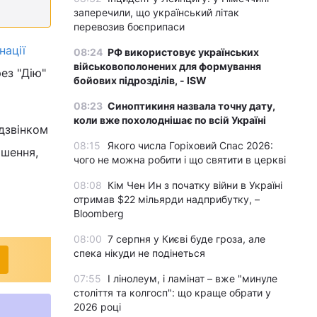
заперечили, що український літак
перевозив боєприпаси
нації
08:24
РФ використовує українських
військовополонених для формування
ез "Дію"
бойових підрозділів, - ISW
08:23
Синоптикиня назвала точну дату,
коли вже похолоднішає по всій Україні
дзвінком
08:15
Якого числа Горіховий Спас 2026:
ошення,
чого не можна робити і що святити в церкві
08:08
Кім Чен Ин з початку війни в Україні
отримав $22 мільярди надприбутку, –
Bloomberg
08:00
7 серпня у Києві буде гроза, але
спека нікуди не подінеться
07:55
І лінолеум, і ламінат – вже "минуле
століття та колгосп": що краще обрати у
2026 році