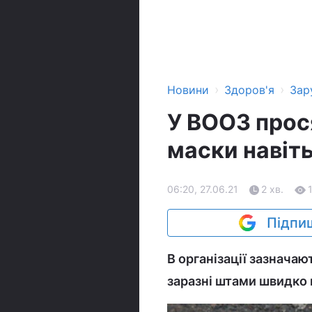
›
›
Новини
Здоров'я
Зар
У ВООЗ прос
маски навіт
06:20, 27.06.21
2 хв.
Підпиш
В організації зазначаю
заразні штами швидко