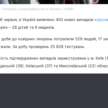
Ситуація з коронавірусом в Україні / УНІАН
6 червня, в Україні виявлено 450 нових випадків
корона
рих – 28 дітей та 6 медиків.
м доби до ковідних лікарень потрапили 529 людей, 17 х
жали. За добу проведень 25 828 тестувань.
ість підтверджених випадків зареєстрована у м. Київ (1
деській (39), Київській (37) та Миколаївській (22) облас