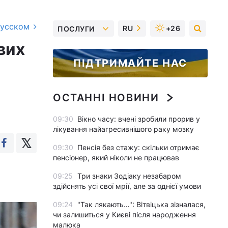
русском
RU
+26
ПОСЛУГИ
вих
ПІДТРИМАЙТЕ НАС
ОСТАННІ НОВИНИ
09:30
Вікно часу: вчені зробили прорив у
лікування найагресивнішого раку мозку
09:30
Пенсія без стажу: скільки отримає
пенсіонер, який ніколи не працював
09:25
Три знаки Зодіаку незабаром
здійснять усі свої мрії, але за однієї умови
09:24
"Так лякають…": Вітвіцька зізналася,
чи залишиться у Києві після народження
малюка