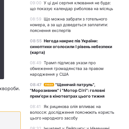
09:00
У ці дні серпня клювання не буде:
що показує календар риболова на місяць
08:59
Що можна забрати з готельного
номера, а за що доведеться заплатити:
пояснення експертів
08:55
Негода накриє пів України:
синоптики оголосили І рівень небезпеки
(карта)
08:49
Трамп підписав укази про
обмеження громадянства за правом
народження у США
08:47
"Щенячий патруль",
УНІАН
 хвороби.
"Морозивник" і "Мотор Сіті": головні
прем'єри в кінотеатрах цього тижня
08:41
Як рицинова олія впливає на
волосся: дослідження пояснюють користь
цього народного засобу
08:32
Інцидент у Лейпцигу: у Німеччині