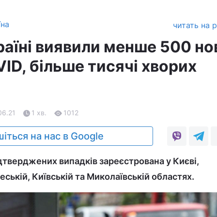
їна
читать на 
раїні виявили менше 500 но
ID, більше тисячі хворих
06.21
1 хв.
1012
іться на нас в Google
ідтверджених випадків зареєстрована у Києві,
ській, Київській та Миколаївській областях.