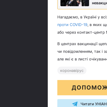
невакци
Нагадаємо, в Україні у в
проти COVID-19
, в яких 
або через контакт-центр 
В центрах вакцинації ще
чи повідомленням, так і 
але які є в листі очікува
коронавірус
ДОПОМОЖ
Читати УНІАН