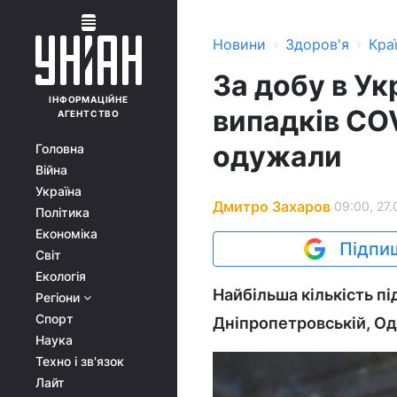
›
›
Новини
Здоров'я
Кра
За добу в Ук
ІНФОРМАЦІЙНЕ
випадків COV
АГЕНТСТВО
одужали
Головна
Війна
Україна
Дмитро Захаров
09:00, 27.
Політика
Економіка
Підпиш
Світ
Екологія
Найбільша кількість п
Регіони
Спорт
Дніпропетровській, Оде
Наука
Техно і зв'язок
Лайт