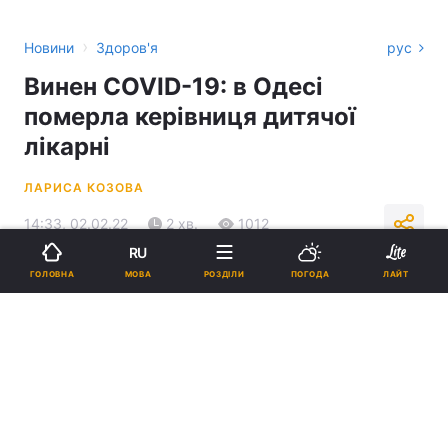
›
Новини
Здоров'я
рус
Винен COVID-19: в Одесі
померла керівниця дитячої
лікарні
ЛАРИСА КОЗОВА
14:33, 02.02.22
2 хв.
1012
RU
МОВА
ГОЛОВНА
РОЗДІЛИ
ПОГОДА
ЛАЙТ
Підпишіться на нас в Google