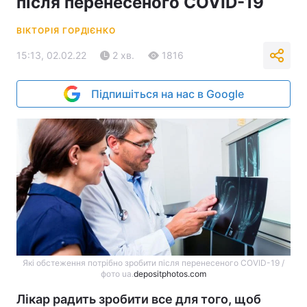
після перенесеного COVID-19
ВІКТОРІЯ ГОРДІЄНКО
15:13, 02.02.22
2 хв.
1816
Підпишіться на нас в Google
Які обстеження потрібно зробити після перенесеного COVID-19 /
фото ua.
depositphotos.com
Лікар радить зробити все для того, щоб