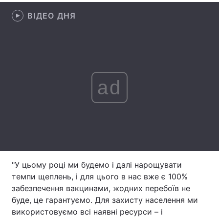
ВІДЕО ДНЯ
Лонгріди
Відео з Youtube
Статті
Інтерв'ю
Думки
ad
Архів
Вакансії
Контакти
Послуги
"У цьому році ми будемо і далі нарощувати
темпи щеплень, і для цього в нас вже є 100%
забезпечення вакцинами, жодних перебоїв не
буде, це гарантуємо. Для захисту населення ми
використовуємо всі наявні ресурси – і