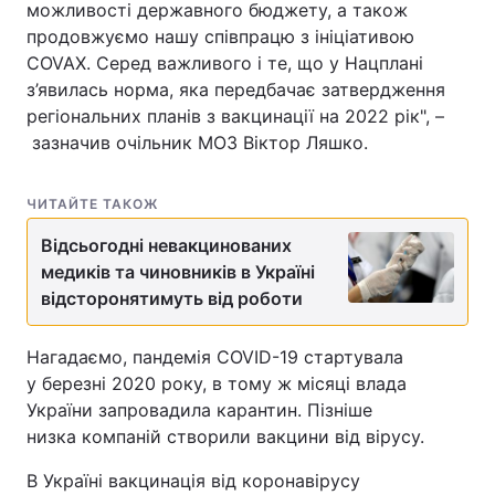
можливості державного бюджету, а також
продовжуємо нашу співпрацю з ініціативою
Тема оформлення
COVAX. Серед важливого і те, що у Нацплані
з’явилась норма, яка передбачає затвердження
регіональних планів з вакцинації на 2022 рік", –
зазначив очільник МОЗ Віктор Ляшко.
ЧИТАЙТЕ ТАКОЖ
Відсьогодні невакцинованих
медиків та чиновників в Україні
відсторонятимуть від роботи
Нагадаємо, пандемія COVID-19 стартувала
у березні 2020 року, в тому ж місяці влада
України запровадила карантин. Пізніше
низка компаній створили вакцини від вірусу.
В Україні вакцинація від коронавірусу