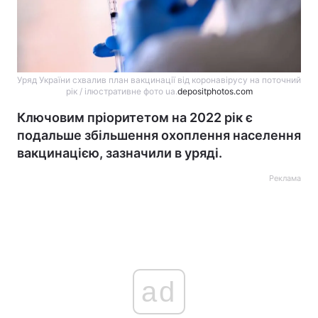
Уряд України схвалив план вакцинації від коронавірусу на поточний
рік / ілюстративне фото ua.
depositphotos.com
Ключовим пріоритетом на 2022 рік є
подальше збільшення охоплення населення
вакцинацією, зазначили в уряді.
Реклама
ad