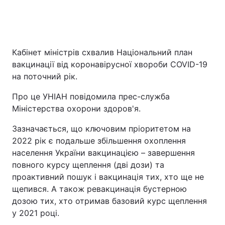
Головна
Війна
Кабінет міністрів схвалив Національний план
вакцинації від коронавірусної хвороби COVID-19
Україна
Політика
на поточний рік.
Економіка
Світ
Про це УНІАН повідомила прес-служба
Міністерства охорони здоров'я.
Спорт
Наука
Зазначається, що ключовим пріоритетом на
Техно і зв'язок
Лайт
2022 рік є подальше збільшення охоплення
населення України вакцинацією – завершення
Зброя
Інциденти
повного курсу щеплення (дві дози) та
Здоров'я
Туризм
проактивний пошук і вакцинація тих, хто ще не
щепився. А також ревакцинація бустерною
Цікавинки
Погода
дозою тих, хто отримав базовий курс щеплення
у 2021 році.
Екологія
Регіони