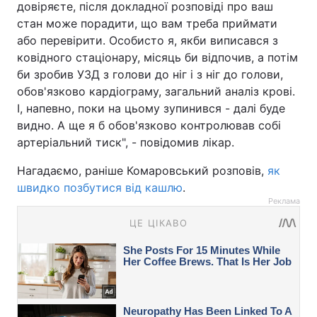
довіряєте, після докладної розповіді про ваш
стан може порадити, що вам треба приймати
або перевірити. Особисто я, якби виписався з
ковідного стаціонару, місяць би відпочив, а потім
би зробив УЗД з голови до ніг і з ніг до голови,
обов'язково кардіограму, загальний аналіз крові.
І, напевно, поки на цьому зупинився - далі буде
видно. А ще я б обов'язково контролював собі
артеріальний тиск", - повідомив лікар.
Нагадаємо, раніше Комаровський розповів,
як
швидко позбутися від кашлю
.
Реклама