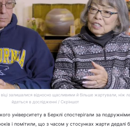
 віці залишалися відносно щасливими й більше жартували, ніж л
йдеться в дослідженні / Скріншот
кого університету в Берклі спостерігали за подружнім
років і помітили, що з часом у стосунках жарти дедалі 