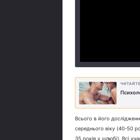
ЧИТАЙТ
Психоло
Всього в його дослідженні
середнього віку (40-50 ро
35 років у шлюбі). Всі уч