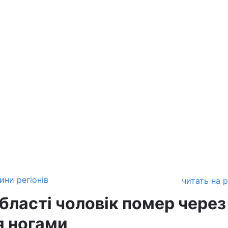
ини регіонів
читать на 
бласті чоловік помер через
я ногами