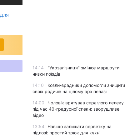
 для
14:14
"Укрзалізниця" змінює маршрути
низки поїздів
14:10
Козли-зрадники допомогли знищити
своїх родичів на цілому архіпелазі
14:00
Чоловік врятував спраглого лелеку
під час 40-градусної спеки: зворушливе
відео
13:54
Навіщо залишати серветку на
підлозі: простий трюк для кухні