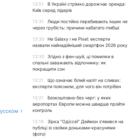
13:51
В Україні стрімко дорожчає оренда:
Київ серед лідерів
13:31
Люди постійно перебивають інших не
через грубість: причини набагато глибші
13:30
Не Galaxy і не Pixel: експерти
назвали найнадійніший смартфон 2026 року
13:30
Згідно з фен-шуй, ці помилки в
спальні заважають відпочинку: як
покращити сон
13:21
Що означає білий наліт на сливах:
експерти пояснили, для чого він потрібен
13:21
Безкоштовно без черг: у яких
аеропортах Європи можна швидше пройти
контроль
русском
13:19
Зірка "Одіссеї" Деймон з'явився на
публіці зі своїми доньками-красунями
(фото)