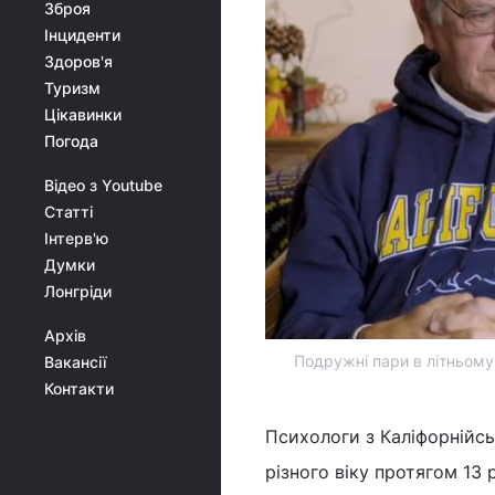
Зброя
Інциденти
Здоров'я
Туризм
Цікавинки
Погода
Відео з Youtube
Статті
Інтерв'ю
Думки
Лонгріди
Архів
Подружні пари в літньому
Вакансії
Контакти
Психологи з Каліфорнійсь
різного віку протягом 13 