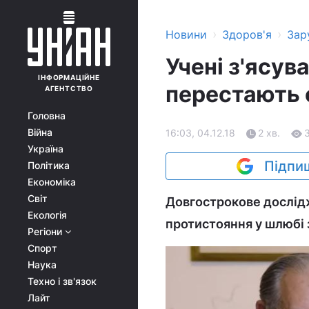
›
›
Новини
Здоров'я
Зар
Учені з'ясув
ІНФОРМАЦІЙНЕ
перестають 
АГЕНТСТВО
Головна
Війна
16:03, 04.12.18
2 хв.
Україна
Підпиш
Політика
Економіка
Світ
Довгострокове дослідж
Екологія
протистояння у шлюбі 
Регіони
Спорт
Наука
Техно і зв'язок
Лайт