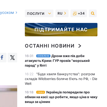
русском
RU
+34
ПОСЛУГИ
ПІДТРИМАЙТЕ НАС
ОСТАННІ НОВИНИ
16:31
Дрони вже пів доби
ОНОВЛЕНО
атакують Крим: ГУР провів "морський
парад" у Ялті
16:22
"Буде хвиля банкрутства": розгром
складів Wildberries боляче бʼють по РФ, - Die
Welt
16:18
Українців попередили про
УНІАН
обман на касі: що робити, якщо ціна в чеку
вища за цінник