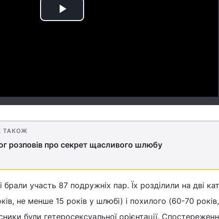
Play
Video
Е ТАКОЖ
г розповів про секрет щасливого шлюбу
 брали участь 87 подружніх пар. Їх розділили на дві кат
ків, не менше 15 років у шлюбі) і похилого (60-70 років
асники були гетеросексуальної орієнтації. Спостережен