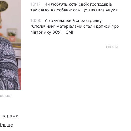
16:17
Чи люблять коти своїх господарів
так само, як собаки: ось що виявила наука
16:06
У кримінальній справі ринку
"Столичний" матеріалами стали дописи про
підтримку ЗСУ, - ЗМІ
Реклама
аялися,
и парами
більше