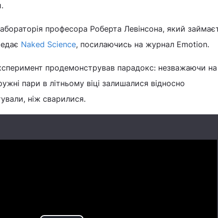
.
абораторія професора Роберта Левінсона, який займає
редає
Naked Science
, посилаючись на журнал Emotion.
ксперимент продемонстрував парадокс: незважаючи на
одружні пари в літньому віці залишалися відносно
ували, ніж сварилися.