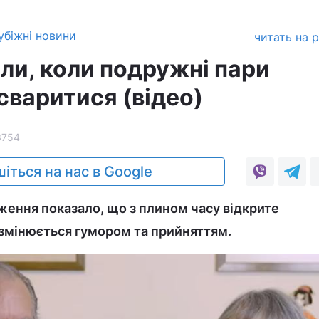
убіжні новини
читать на 
али, коли подружні пари
сваритися (відео)
3754
іться на нас в Google
ення показало, що з плином часу відкрите
змінюється гумором та прийняттям.