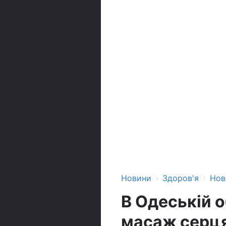
›
›
Новини
Здоров'я
Нов
В Одеській о
масаж серц