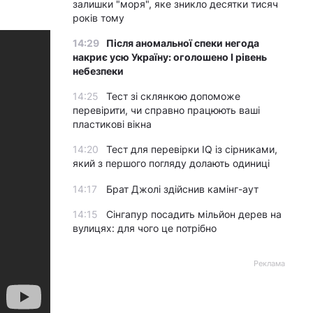
залишки "моря", яке зникло десятки тисяч
років тому
14:29
Після аномальної спеки негода
накриє усю Україну: оголошено І рівень
небезпеки
14:25
Тест зі склянкою допоможе
перевірити, чи справно працюють ваші
пластикові вікна
14:20
Тест для перевірки IQ із сірниками,
який з першого погляду долають одиниці
14:17
Брат Джолі здійснив камінг-аут
14:15
Сінгапур посадить мільйон дерев на
вулицях: для чого це потрібно
Реклама