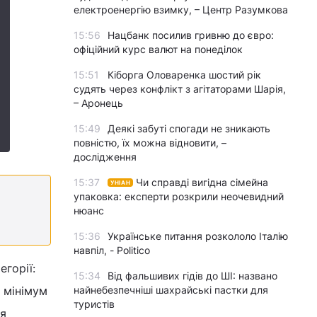
електроенергію взимку, – Центр Разумкова
15:56
Нацбанк посилив гривню до євро:
офіційний курс валют на понеділок
15:51
Кіборга Оловаренка шостий рік
судять через конфлікт з агітаторами Шарія,
– Аронець
15:49
Деякі забуті спогади не зникають
повністю, їх можна відновити, –
дослідження
15:37
Чи справді вигідна сімейна
УНІАН
упаковка: експерти розкрили неочевидний
нюанс
15:36
Українське питання розкололо Італію
навпіл, - Politico
егорії:
15:34
Від фальшивих гідів до ШІ: названо
найнебезпечніші шахрайські пастки для
, мінімум
туристів
ня