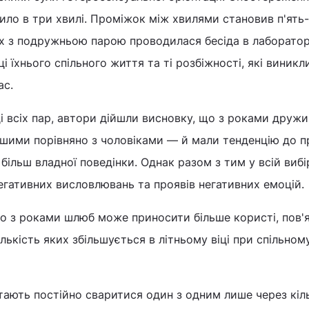
дило в три хвилі. Проміжок між хвилями становив п'ять
них з подружньою парою проводилася бесіда в лабораторі
і їхнього спільного життя та ті розбіжності, які виникли
ас.
і всіх пар, автори дійшли висновку, що з роками друж
ішими порівняно з чоловіками — й мали тенденцію до п
більш владної поведінки. Однак разом з тим у всій вибі
егативних висловлювань та проявів негативних емоцій.
о з роками шлюб може приносити більше користі, пов'я
лькість яких збільшується в літньому віці при спільном
тають постійно сваритися один з одним лише через кіл