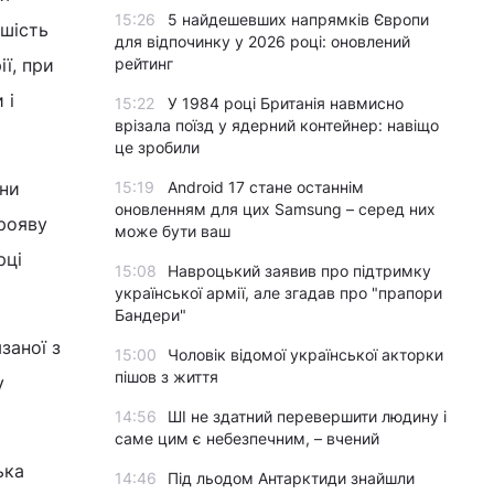
15:26
5 найдешевших напрямків Європи
-шість
для відпочинку у 2026 році: оновлений
рейтинг
ї, при
 і
15:22
У 1984 році Британія навмисно
врізала поїзд у ядерний контейнер: навіщо
це зробили
15:19
Android 17 стане останнім
ини
оновленням для цих Samsung – серед них
рояву
може бути ваш
рці
15:08
Навроцький заявив про підтримку
української армії, але згадав про "прапори
Бандери"
заної з
15:00
Чоловік відомої української акторки
пішов з життя
у
14:56
ШІ не здатний перевершити людину і
саме цим є небезпечним, – вчений
ька
14:46
Під льодом Антарктиди знайшли