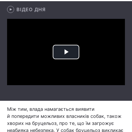
ВІДЕО ДНЯ
Лонгріди
Відео з Youtube
Статті
Інтерв'ю
Думки
Архів
Вакансії
Play
Контакти
Video
Послуги
Між тим, влада намагається виявити
й попередити можливих власників собак, також
хворих на бруцельоз, про те, що їм загрожує
неабияка небезпека. У собак бруцельоз викликає