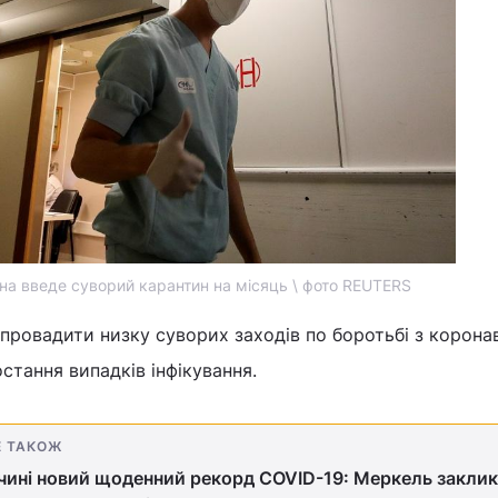
на введе суворий карантин на місяць \ фото REUTERS
провадити низку суворих заходів по боротьбі з корона
стання випадків інфікування.
Е ТАКОЖ
чині новий щоденний рекорд COVID-19: Меркель закли