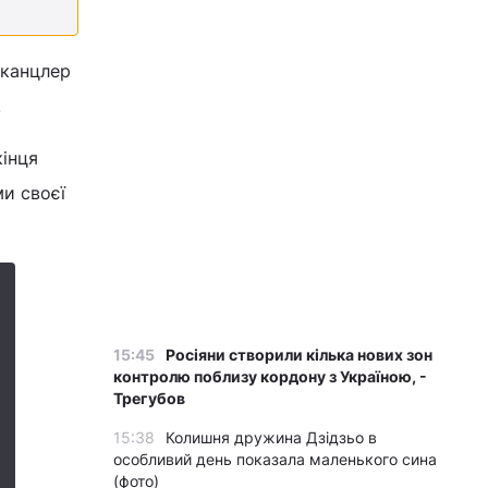
 канцлер
.
кінця
ми своєї
15:45
Росіяни створили кілька нових зон
контролю поблизу кордону з Україною, -
Трегубов
15:38
Колишня дружина Дзідзьо в
особливий день показала маленького сина
(фото)