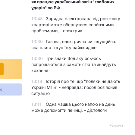
як працює український загін "глибоких
ударів" по РФ
13:48
Зарядка електрокара від розетки у
квартирі може обернутися серйозними
проблемами, - електрик
13:30
Газова, електрична чи індукційна:
яка плита готує їжу найшвидше
13:30
Три знаки Зодіаку ось-ось
попрощаються з самотністю та знайдуть
кохання
13:18
Історія про те, що "поляки не дають
Україні МіГи" - неправда: посол роз’яснив
k
ситуацію
13:11
Одна чашка цього напою на день
може допомогти печінці, - дієтологи
Реклама