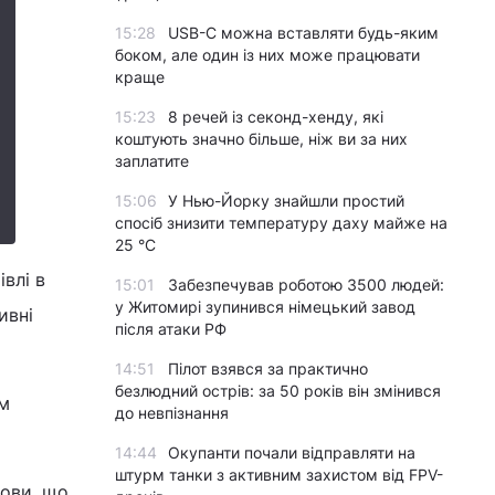
15:28
USB-C можна вставляти будь-яким
боком, але один із них може працювати
краще
15:23
8 речей із секонд-хенду, які
коштують значно більше, ніж ви за них
заплатите
15:06
У Нью-Йорку знайшли простий
спосіб знизити температуру даху майже на
25 °C
івлі в
15:01
Забезпечував роботою 3500 людей:
у Житомирі зупинився німецький завод
ивні
після атаки РФ
14:51
Пілот взявся за практично
безлюдний острів: за 50 років він змінився
ом
до невпізнання
14:44
Окупанти почали відправляти на
штурм танки з активним захистом від FPV-
нови, що