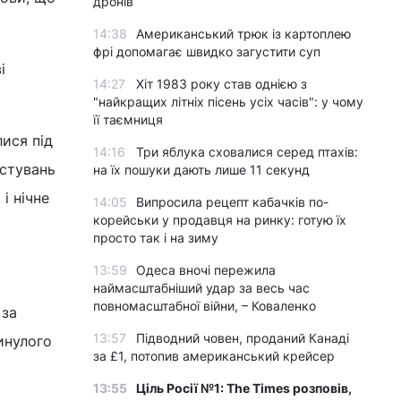
дронів
14:38
Американський трюк із картоплею
фрі допомагає швидко загустити суп
і
14:27
Хіт 1983 року став однією з
"найкращих літніх пісень усіх часів": у чому
її таємниця
лися під
14:16
Три яблука сховалися серед птахів:
естувань
на їх пошуки дають лише 11 секунд
і нічне
14:05
Випросила рецепт кабачків по-
корейськи у продавця на ринку: готую їх
просто так і на зиму
13:59
Одеса вночі пережила
наймасштабніший удар за весь час
повномасштабної війни, – Коваленко
 за
13:57
Підводний човен, проданий Канаді
инулого
за £1, потопив американський крейсер
13:55
Ціль Росії №1: The Times розповів,