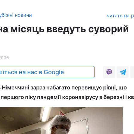
убіжні новини
читать на 
на місяць введуть суворий
2006
іться на нас в Google
 Німеччині зараз набагато перевищує рівні, що
першого піку пандемії коронавірусу в березні і кв