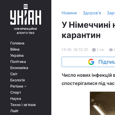
›
›
Новини
Здоров'я
Зар
У Німеччині 
ІНФОРМАЦІЙНЕ
карантин
АГЕНТСТВО
Головна
Війна
14:38, 28.10.20
2 хв.
Україна
Підпиш
Політика
Економіка
Світ
Число нових інфекцій в
Екологія
спостерігалися під час 
Регіони
Спорт
Наука
Техно і зв'язок
Лайт