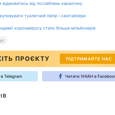
и відмовитись від послаблень карантину
куповувати туалетний папір і санітайзери
андемії коронавірусу стало більше мільйонерів
ус
ІТЬ ПРОЄКТУ
ПІДТРИМАЙТЕ НАС
 в Telegram
Читати УНІАН в Faceboo
ІВ