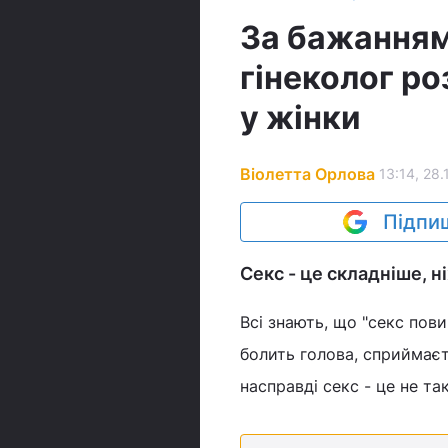
За бажанням
гінеколог ро
у жінки
Віолетта Орлова
13:14, 28.
Підпиш
Секс - це складніше, н
Всі знають, що "секс пови
болить голова, сприймаєт
насправді секс - це не т