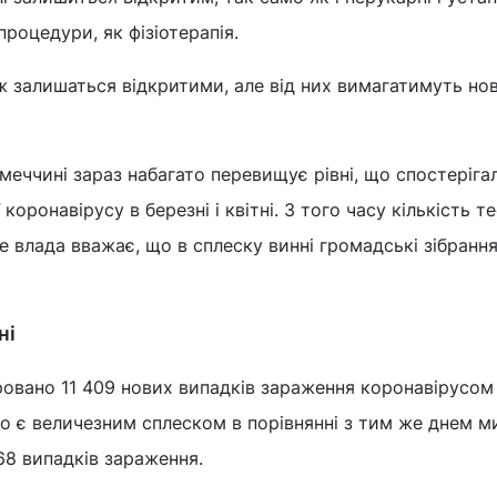
роцедури, як фізіотерапія.
ж залишаться відкритими, але від них вимагатимуть нов
меччині зараз набагато перевищує рівні, що спостеріга
коронавірусу в березні і квітні. З того часу кількість т
е влада вважає, що в сплеску винні громадські зібрання 
ні
ровано 11 409 нових випадків зараження коронавірусом
о є величезним сплеском в порівнянні з тим же днем ​​м
68 випадків зараження.