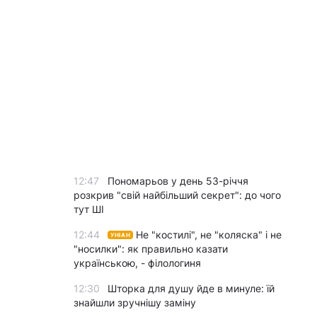
12:47
Пономарьов у день 53-річчя
розкрив "свій найбільший секрет": до чого
тут ШІ
12:44
Не "костилі", не "коляска" і не
УНІАН
"носилки": як правильно казати
українською, - філологиня
12:30
Шторка для душу йде в минуле: їй
знайшли зручнішу заміну