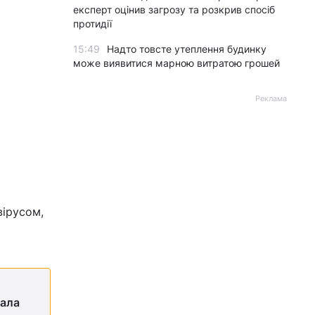
експерт оцінив загрозу та розкрив спосіб
протидії
15:49
Надто товсте утеплення будинку
може виявитися марною витратою грошей
Реклама
вірусом,
кала