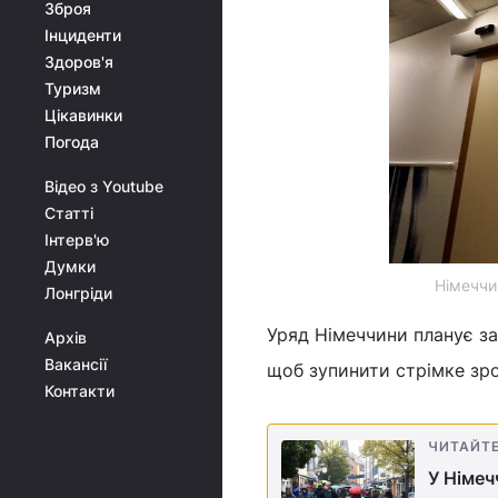
Зброя
Інциденти
Здоров'я
Туризм
Цікавинки
Погода
Відео з Youtube
Статті
Інтерв'ю
Думки
Німеччи
Лонгріди
Уряд Німеччини планує за
Архів
Вакансії
щоб зупинити стрімке зро
Контакти
ЧИТАЙТ
У Німеч