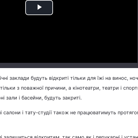
Play
Video
ічні заклади будуть відкриті тільки для їжі на винос, ноч
тільки з поважної причини, а кінотеатри, театри і спорт
ні зали і басейни, будуть закриті.
ні салони і тату-студії також не працюватимуть протяг
і залишиться відкритим, так само як і перукарні і уста