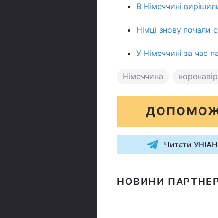
В Німеччині вирішил
Німці знову почали с
У Німеччині за час п
Німеччина
коронавір
ДОПОМОЖ
Читати УНІАН
НОВИНИ ПАРТНЕР