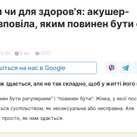
 чи для здоров'я: акушер-
зповіла, яким повинен бути
10.20
5 хв.
2777
іться на нас в Google
іж здається, але не так складно, щоб у житті його 
нен бути регулярним" і "повинен бути". Жінка, у якої по
ься суспільством, як несексуальна або несправна. Але
ак просто, як нам здається.