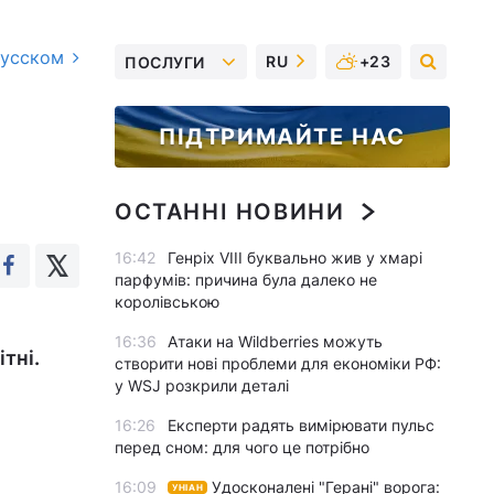
русском
RU
+23
ПОСЛУГИ
ПІДТРИМАЙТЕ НАС
ОСТАННІ НОВИНИ
16:42
Генріх VIII буквально жив у хмарі
парфумів: причина була далеко не
королівською
16:36
Атаки на Wildberries можуть
ітні.
створити нові проблеми для економіки РФ:
у WSJ розкрили деталі
16:26
Експерти радять вимірювати пульс
перед сном: для чого це потрібно
16:09
Удосконалені "Герані" ворога:
УНІАН