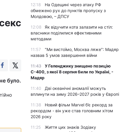
12:18
На Одещині через атаку РФ
обмежено рух до пунктів пропуску з
Молдовою, – ДПСУ
 секс
12:08
Як відучити кота залазити на стіл:
власники поділилися ефективними
методами
11:57
"Ми вистоїмо, Москва ляже": Мадяр
назвав 5 умов завершення війни
11:43
У Геленджику знищено позицію
С-400, з якої 8 серпня били по Україні, -
Мадяр
не було.
11:40
Дві океанічні аномалії можуть
вплинути на зиму 2026–2027 років у Європі
стійно
11:38
Новий фільм Marvel б’є рекорд за
рекордом - він уже став головним хітом
2026 року
11:25
Життя цих знаків Зодіаку