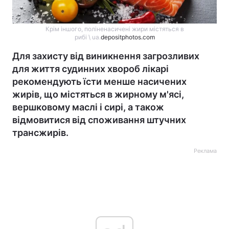
Крім іншого, поліненасичені жири містяться в
рибі \ ua.
depositphotos.com
Для захисту від виникнення загрозливих
для життя судинних хвороб лікарі
рекомендують їсти менше насичених
жирів, що містяться в жирному м'ясі,
вершковому маслі і сирі, а також
відмовитися від споживання штучних
трансжирів.
Реклама