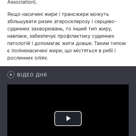
Association).
Лонгріди
Якщо насичені жири і трансжири можуть
збільшувати ризик атеросклерозу і серцево-
судинних захворювань, то інший тип жиру,
Відео з Youtube
Статті
навпаки, забезпечує профілактику судинних
Інтерв'ю
Думки
патологій і допомагає жити довше. Таким типом
є поліненасичені жири, що містяться в рибі і
Архів
Вакансії
рослинних оліях.
Контакти
ВІДЕО ДНЯ
Послуги
Play