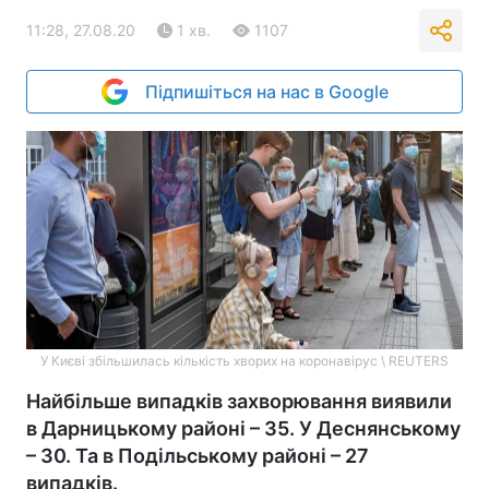
11:28, 27.08.20
1 хв.
1107
Підпишіться на нас в Google
У Києві збільшилась кількість хворих на коронавірус \ REUTERS
Найбільше випадків захворювання виявили
в Дарницькому районі – 35. У Деснянському
– 30. Та в Подільському районі – 27
випадків.