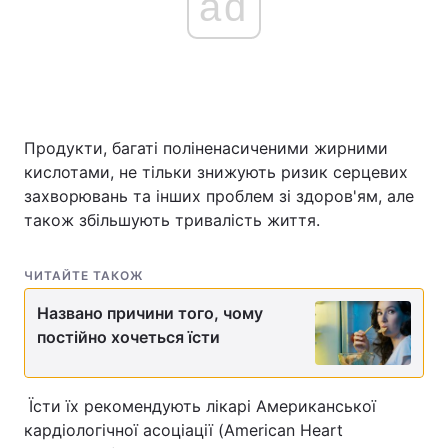
ad
Головна
Війна
Україна
Політика
Продукти, багаті поліненасиченими жирними
кислотами, не тільки знижують ризик серцевих
Економіка
Світ
захворювань та інших проблем зі здоров'ям, але
Спорт
Наука
також збільшують тривалість життя.
Техно і зв'язок
Лайт
ЧИТАЙТЕ ТАКОЖ
Зброя
Інциденти
Названо причини того, чому
постійно хочеться їсти
Здоров'я
Туризм
Цікавинки
Погода
Їсти їх рекомендують лікарі Американської
кардіологічної асоціації (American Heart
Екологія
Регіони