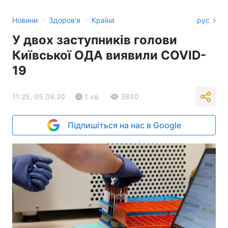
›
›
Новини
Здоров'я
Країна
рус
У двох заступників голови
Київської ОДА виявили COVID-
19
11:25, 05.08.20
1 хв.
3850
Підпишіться на нас в Google