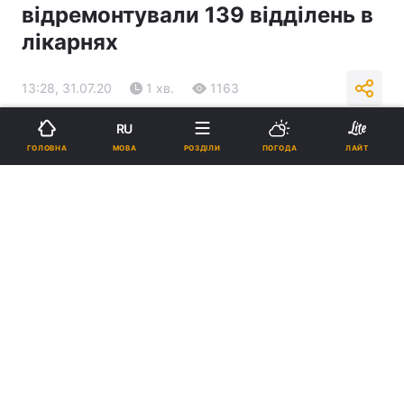
відремонтували 139 відділень в
лікарнях
13:28, 31.07.20
1 хв.
1163
RU
Підпишіться на нас в Google
МОВА
ГОЛОВНА
РОЗДІЛИ
ПОГОДА
ЛАЙТ
у Києві повністю відремонтували 139 відділень / фото УНІАН
Крім того, протягом шести років у столиці