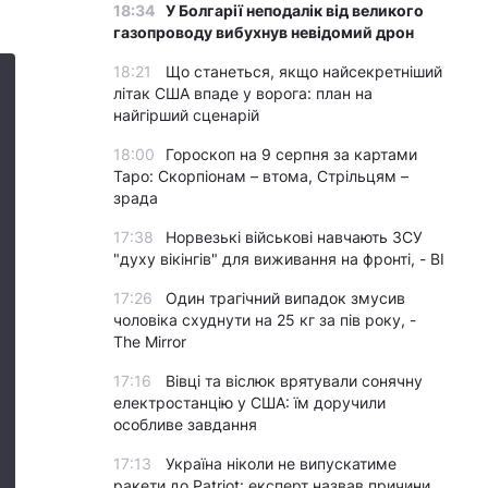
18:34
У Болгарії неподалік від великого
газопроводу вибухнув невідомий дрон
18:21
Що станеться, якщо найсекретніший
літак США впаде у ворога: план на
найгірший сценарій
18:00
Гороскоп на 9 серпня за картами
Таро: Скорпіонам – втома, Стрільцям –
зрада
17:38
Норвезькі військові навчають ЗСУ
"духу вікінгів" для виживання на фронті, - BI
17:26
Один трагічний випадок змусив
чоловіка схуднути на 25 кг за пів року, -
The Mirror
17:16
Вівці та віслюк врятували сонячну
електростанцію у США: їм доручили
особливе завдання
17:13
Україна ніколи не випускатиме
ракети до Patriot: експерт назвав причини