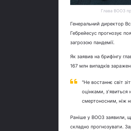
Глава ВООЗ пр
Генеральний директор Все
Гебрейесус прогнозує поя
загрозою пандемії.
Як заявив на брифінгу гла
167 млн випадків заражен
"Не востаннє світ зі
оцінками, з'явиться 
смертоносним, ніж ни
Раніше у ВООЗ заявили, щ
складно прогнозувати. Зар