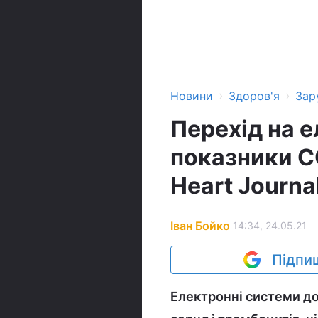
›
›
Новини
Здоров'я
Зар
Перехід на 
показники CO
Heart Journa
Іван Бойко
14:34, 24.05.21
Підпиш
Електронні системи до