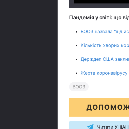
Пандемія у світі: що в
ВООЗ назвала "індій
Кількість хворих ко
Держдеп США заклик
Жертв коронавірусу в
ВООЗ
ДОПОМОЖ
Читати УНІАН