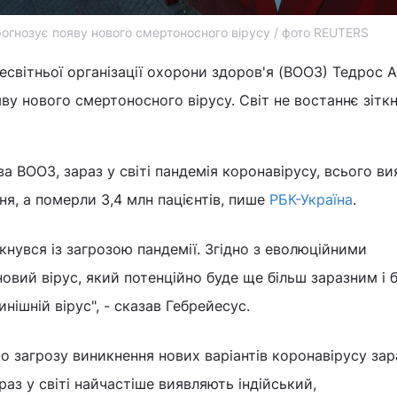
огнозує появу нового смертоносного вірусу / фото REUTERS
світньої організації охорони здоров'я (ВООЗ) Тедрос 
ву нового смертоносного вірусу. Світ не востаннє зіткн
ва ВООЗ, зараз у світі пандемія коронавірусу, всього в
ня, а померли 3,4 млн пацієнтів, пише
РБК-Україна
.
ткнувся із загрозою пандемії. Згідно з еволюційними
новий вірус, який потенційно буде ще більш заразним і 
нішній вірус", - сказав Гебрейесус.
о загрозу виникнення нових варіантів коронавірусу зар
аз у світі найчастіше виявляють індійський,