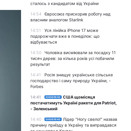
сталось з кандидатом від України
14:54
Євросоюз прискорив роботу над
власним аналогом Starlink
14:51
Уся лінійка iPhone 17 може
подорожчати вже в понеділок: що
відбувається
14:50
Чоловіка висміювали за посадку 11
тисяч дерев: за кілька років усі побачили
результат
14:41
Росія знищує українське сільське
господарство і саму природу України, -
Forbes
14:41
США щомісяця
ОНОВЛЕНО
постачатимуть Україні ракети для Patriot,
- Зеленський
14:40
Лідер "Ногу свело!" назвав
ОНОВЛЕНО
причину приїзду в Україну та виправдався
за концерти в Криму