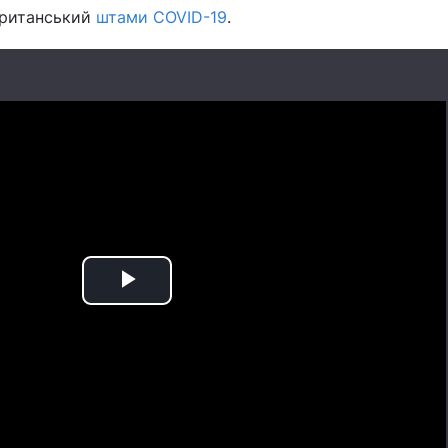
британський
штами COVID-19
.
Play
Video