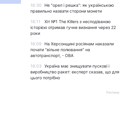
16:30
Не "орел і решка": як українською
правильно назвати сторони монети
16:11
Хіт №1 The Killers з несподіваною
історією отримав гучне визнання через 22
роки
16:09
На Херсонщині росіянам наказали
почати "вільне полювання" на
автотранспорт, - ОВА
16:03
Україна має знищувати пускові і
виробництво ракет: експерт сказав, що для
цього потрібно
Реклама