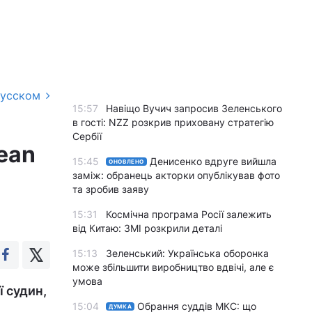
русском
15:57
Навіщо Вучич запросив Зеленського
в гості: NZZ розкрив приховану стратегію
Сербії
pean
15:45
Денисенко вдруге вийшла
ОНОВЛЕНО
заміж: обранець акторки опублікував фото
та зробив заяву
15:31
Космічна програма Росії залежить
від Китаю: ЗМІ розкрили деталі
15:13
Зеленський: Українська оборонка
може збільшити виробництво вдвічі, але є
умова
 судин,
15:04
Обрання суддів МКС: що
ДУМКА