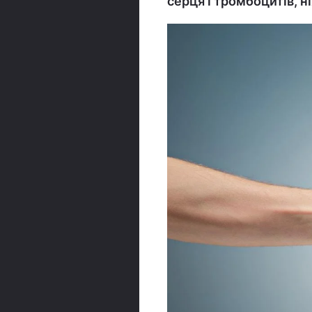
серця і тромбоцитів, н