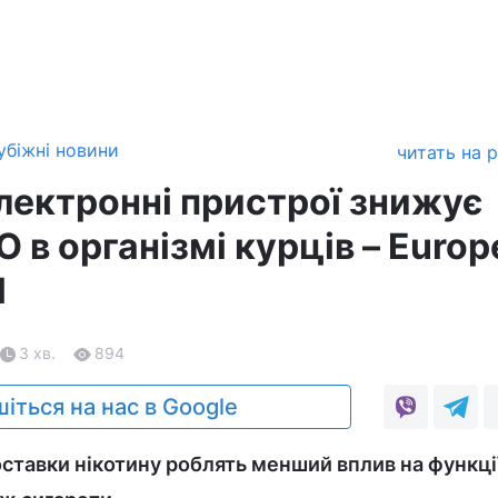
убіжні новини
читать на 
електронні пристрої знижує
 в організмі курців – Euro
l
3 хв.
894
іться на нас в Google
ставки нікотину роблять менший вплив на функції