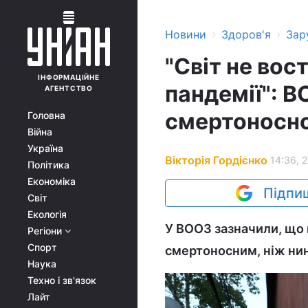
›
›
Новини
Здоров'я
Зар
"Світ не вос
ІНФОРМАЦІЙНЕ
пандемії": В
АГЕНТСТВО
смертоносно
Головна
Війна
Україна
Вікторія Гордієнко
14:36, 
Політика
Економіка
Підпиш
Світ
Екологія
У ВООЗ зазначили, що 
Регіони
Спорт
смертоносним, ніж нин
Наука
Техно і зв'язок
Лайт