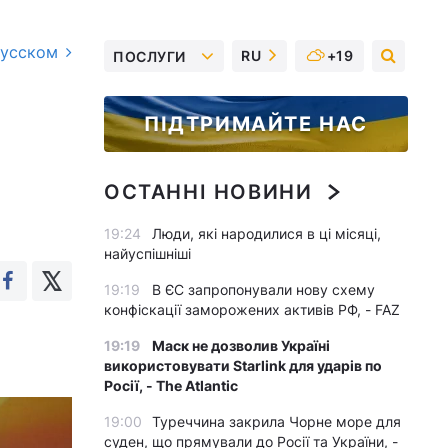
русском
RU
+19
ПОСЛУГИ
ПІДТРИМАЙТЕ НАС
о
ОСТАННІ НОВИНИ
19:24
Люди, які народилися в ці місяці,
найуспішніші
19:19
В ЄС запропонували нову схему
конфіскації заморожених активів РФ, - FAZ
19:19
Маск не дозволив Україні
використовувати Starlink для ударів по
Росії, - The Atlantic
19:00
Туреччина закрила Чорне море для
суден, що прямували до Росії та України, -