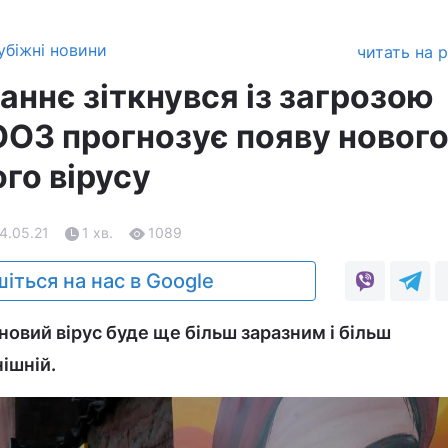
убіжні новини
читать на 
таннє зіткнувся із загрозою
ООЗ прогнозує появу новог
го вірусу
24.05.21
1 хв.
1089
іться на нас в Google
новий вірус буде ще більш заразним і більш
ішній.