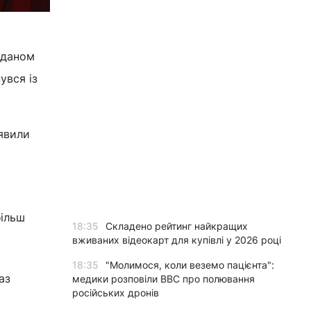
Аданом
увся із
иявили
більш
18:35
Складено рейтинг найкращих
вживаних відеокарт для купівлі у 2026 році
18:35
"Молимося, коли веземо пацієнта":
аз
медики розповіли BBC про полювання
російських дронів