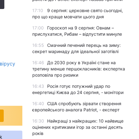
17:10
9 серпня: церковне свято сьогодні,
про що краще мовчати цього дня
17:00
Гороскоп на 9 серпня: Овнам –
прислухатися, Рибам – відпустити минуле
16:55
Смачний печений перець на зиму:
секрет маринаду для ідеальної заготівлі
16:46
До 2030 року в Україні стане на
вірусу
третину менше першокласників: експертка
розповіла про ризики
16:43
Росія готує потужний удар по
енергетиці Києва до 24 серпня, - монітори
16:40
США спробують зірвати створення
європейського аналога Patriot, - експерт
16:30
Найкращі з найкращих: 10 найвище
оцінених критиками ігор за останні десять
років
k