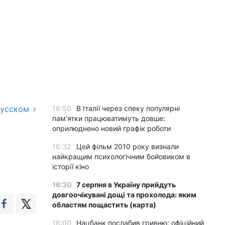
русском
16:50
В Італії через спеку популярні
пам'ятки працюватимуть довше:
оприлюднено новий графік роботи
16:32
Цей фільм 2010 року визнали
найкращим психологічним бойовиком в
історії кіно
16:30
7 серпня в Україну прийдуть
довгоочікувані дощі та прохолода: яким
областям пощастить (карта)
16:00
Нацбанк послабив гривню: офіційний