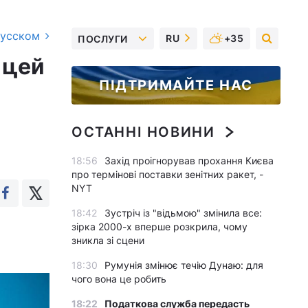
русском
RU
+35
ПОСЛУГИ
 цей
ПІДТРИМАЙТЕ НАС
ОСТАННІ НОВИНИ
18:56
Захід проігнорував прохання Києва
про термінові поставки зенітних ракет, -
NYT
18:42
Зустріч із "відьмою" змінила все:
зірка 2000-х вперше розкрила, чому
зникла зі сцени
18:30
Румунія змінює течію Дунаю: для
чого вона це робить
18:22
Податкова служба передасть