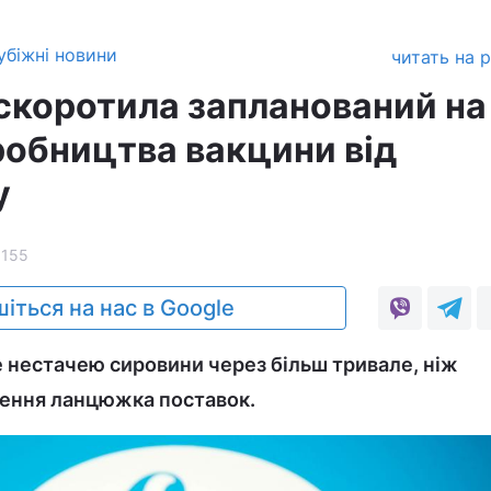
убіжні новини
читать на 
і скоротила запланований на
робництва вакцини від
у
1155
іться на нас в Google
е нестачею сировини через більш тривале, ніж
ження ланцюжка поставок.