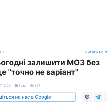
їна
читать на 
ьогодні залишити МОЗ без
це "точно не варіант"
4.12.20
1 хв.
391
іться на нас в Google