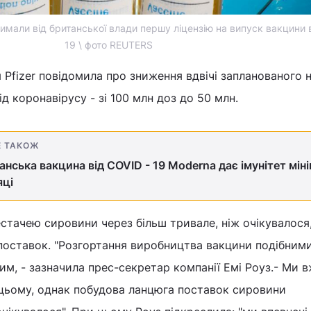
тримали від британської влади першу ліцензію на випуск вакцини 
19 \ фото REUTERS
Pfizer повідомила про зниження вдвічі запланованого н
д коронавірусу - зі 100 млн доз до 50 млн.
Е ТАКОЖ
нська вакцина від COVID - 19 Moderna дає імунітет мін
яці
естачею сировини через більш тривале, ніж очікувалося
оставок. "Розгортання виробництва вакцини подібним
м, - зазначила прес-секретар компанії Емі Роуз.- Ми 
 цьому, однак побудова ланцюга поставок сировини