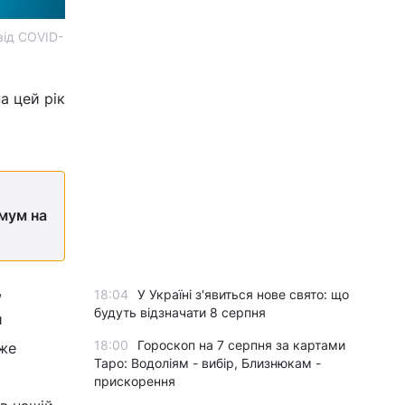
від COVID-
а цей рік
імум на
,
18:04
У Україні з'явиться нове свято: що
будуть відзначати 8 серпня
и
18:00
Гороскоп на 7 серпня за картами
вже
Таро: Водоліям - вибір, Близнюкам -
прискорення