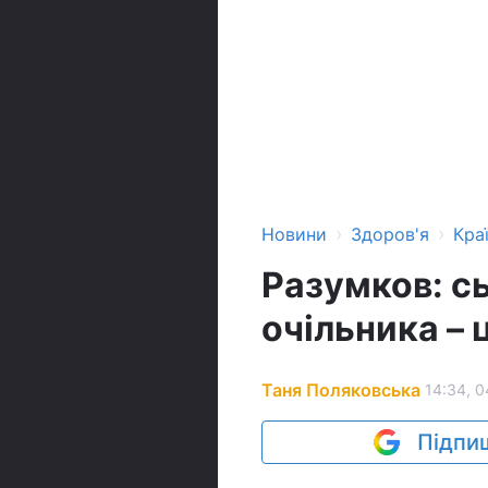
›
›
Новини
Здоров'я
Кра
Разумков: с
очільника – 
Таня Поляковська
14:34, 0
Підпиш