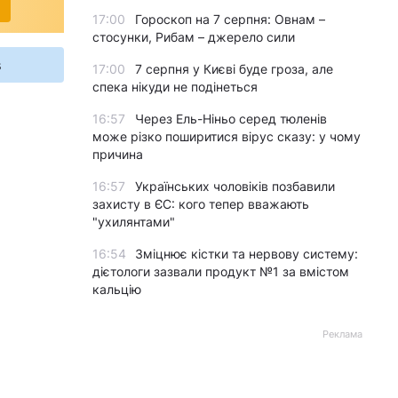
17:00
Гороскоп на 7 серпня: Овнам –
стосунки, Рибам – джерело сили
s
17:00
7 серпня у Києві буде гроза, але
спека нікуди не подінеться
16:57
Через Ель-Ніньо серед тюленів
може різко поширитися вірус сказу: у чому
причина
16:57
Українських чоловіків позбавили
захисту в ЄС: кого тепер вважають
"ухилянтами"
16:54
Зміцнює кістки та нервову систему:
дієтологи зазвали продукт №1 за вмістом
кальцію
Реклама