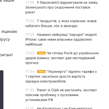
 в нашій
17:58
У Єврокомісії відреагували на заяву
Зеленського про скорочення поставок
ракет
17:55
7 продуктів, у яких корисних жирів
набагато більше, ніж в авокадо
 ліцензію
17:55
Названо найкращі "народні" моделі
ірусу
iPhone: саме ними власники задоволені
найбільше
17:52
Чи готова Росія до українських
УНІАН
ританії
ударів взимку: експерт дав несподіваний
прогноз
17:34
"Укренерго" підняло тарифи з
УНІАН
1 серпня: наскільки зросте вартість
зарядки електромобілів
17:33
Ракет зі США не вистачить: експерт
пояснив проблему з пусковими
установками РФ
17:15
Не Кіровоград і не Єлисаветград: