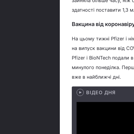
зайняла більше часу, ніж 
здатності поставити 1,3 м
Вакцина від коронавір
На цьому тижні Pfizer і 
на випуск вакцини від CO
Pfizer і BioNTech подали 
минулого понеділка. Перші
вже в найближчі дні.
ВІДЕО ДНЯ