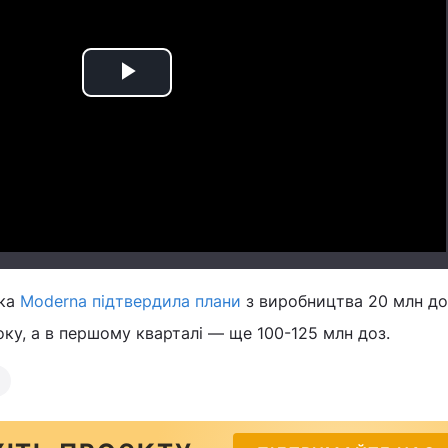
Play
Video
ька
Moderna підтвердила плани
з виробництва 20 млн до
оку, а в першому кварталі — ще 100-125 млн доз.