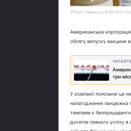
Pfizer і німецька BioNTech о
Американська корпорація 
обсягу випуску вакцини ві
ЧИТАЙТ
Америка
три міс
У компанії пояснили це н
налагодження ланцюжка п
темпами є безпрецедентни
досягли певного успіху в