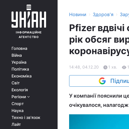
›
›
Новини
Здоров'я
Зар
Pfizer вдвіч
ІНФОРМАЦІЙНЕ
рік обсяг ви
АГЕНТСТВО
коронавірус
Головна
Війна
Україна
14:48, 04.12.20
1 хв.
Політика
Економіка
Підпиш
Світ
Екологія
У компанії пояснили ц
Регіони
Спорт
очікувалося, налагод
Наука
Техно і зв'язок
Лайт