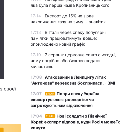
яка була перша назва Кропивницького
17:14
Експорт до 15% не зірве
накопичення газу на зиму, - аналітик
17:13
В Італії через спеку популярні
пам'ятки працюватимуть довше:
оприлюднено новий графік
17:10
7 серпня: церковне свято сьогодні,
чому потрібно обов’язково подати
милостиню
17:08
Атакований в Лейпцигу літак
"Антонова" перевозив боєприпаси, - ЗМІ
з своєї
17:07
Попри спеку Україна
УНІАН
експортує електроенергію: чи
загрожують нам відключення
17:04
Нові солдати з Північної
УНІАН
Кореї: експерт відповів, куди Росія може їх
кинути