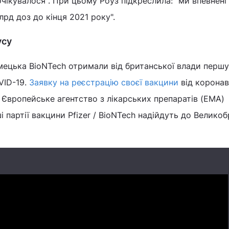
очікувалося". При цьому Роуз підкреслила: "ми впевнені
лрд доз до кінця 2021 року".
усу
німецька BioNTech отримали від британської влади першу
VID-19.
Заявку на реєстрацію своєї вакцини
від коронав
в Європейське агентство з лікарських препаратів (EMA)
 партії вакцини Pfizer / BioNTech надійдуть до Великоб