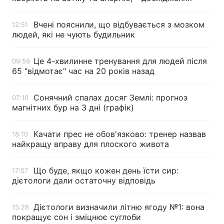
Вчені пояснили, що відбувається з мозком
12:51
людей, які не чують будильник
Це 4-хвилинне тренування для людей після
09:59
65 "відмотає" час на 20 років назад
Сонячний спалах досяг Землі: прогноз
07:10
магнітних бур на 3 дні (графік)
Качати прес не обов'язково: тренер назвав
18:10
найкращу вправу для плоского живота
Що буде, якщо кожен день їсти сир:
17:07
дієтологи дали остаточну відповідь
Дієтологи визначили літню ягоду №1: вона
15:28
покращує сон і зміцнює суглоби