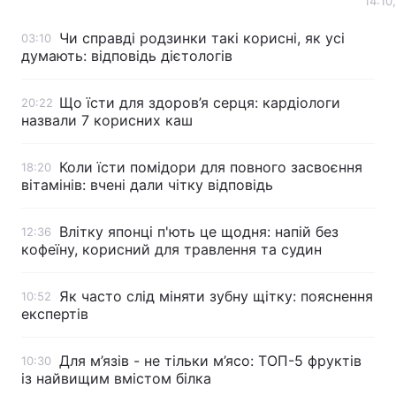
14:10
Тема оформлення
Чи справді родзинки такі корисні, як усі
03:10
думають: відповідь дієтологів
Що їсти для здоров’я серця: кардіологи
20:22
назвали 7 корисних каш
Коли їсти помідори для повного засвоєння
18:20
вітамінів: вчені дали чітку відповідь
Влітку японці п'ють це щодня: напій без
12:36
кофеїну, корисний для травлення та судин
Як часто слід міняти зубну щітку: пояснення
10:52
експертів
Для м’язів - не тільки м’ясо: ТОП-5 фруктів
10:30
із найвищим вмістом білка