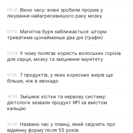
Вікно часу: вчені зробили прорив у
09:30
лікування найагресивнішого раку мозку
Магнітна буря наближається: шторм
07:10
триватиме щонайменше два дні (графік)
У чому полягає користь волоських горіхів
03:28
для серця, мозку та зміцнення імунітету
7 продуктів, у яких корисних жирів ще
17:55
більше, ніж в авокадо
Зміцнює кістки та нервову систему:
16:54
дієтологи зазвали продукт №1 за вмістом
кальцію
Названо час у планці, який свідчить про
16:00
відмінну форму після 55 років