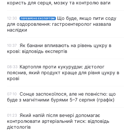
користь для серця, мозку та контролю ваги
Що буде, якщо пити соду
12:30
ПЕРЕВІРЕНО ЕКСПЕРТОМ
для оздоровлення: гастроентеролог назвала
наслідки
Як банани впливають на рівень цукру в
10:37
крові: відповідь експертів
Картопля проти кукурудзи: дієтолог
08:33
пояснив, який продукт краще для рівня цукру в
крові
Сонце заспокоїлося, але не повністю: що
07:10
буде з магнітними бурями 5–7 серпня (графік)
Який напій після вечері допомагає
01:23
контролювати артеріальний тиск: відповідь
дієтологів