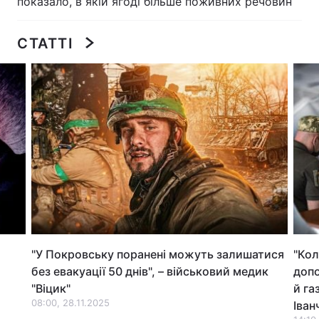
показало, в якій ягоді більше поживних речовин
Лонгріди
СТАТТІ
Відео з Youtube
Статті
Інтерв'ю
Думки
Архів
Вакансії
Контакти
Послуги
"У Покровську поранені можуть залишатися
"Кол
без евакуації 50 днів", – військовий медик
допо
"Віцик"
й га
08:00, 28.11.2025
Іван