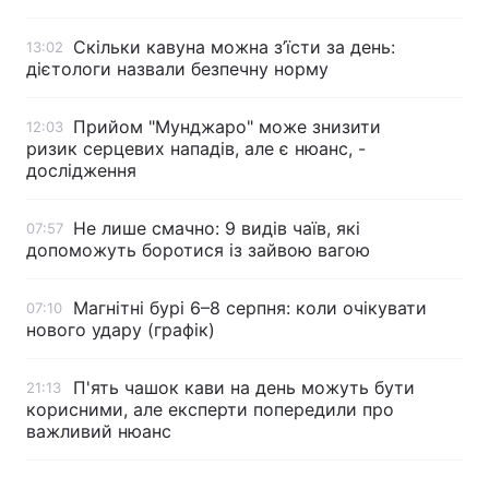
Скільки кавуна можна з’їсти за день:
13:02
дієтологи назвали безпечну норму
Прийом "Мунджаро" може знизити
12:03
ризик серцевих нападів, але є нюанс, -
дослідження
Не лише смачно: 9 видів чаїв, які
07:57
допоможуть боротися із зайвою вагою
Магнітні бурі 6–8 серпня: коли очікувати
07:10
нового удару (графік)
П'ять чашок кави на день можуть бути
21:13
корисними, але експерти попередили про
важливий нюанс