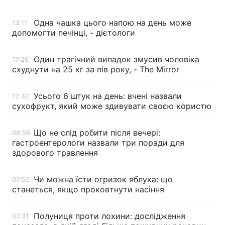
Одна чашка цього напою на день може
13:11
допомогти печінці, - дієтологи
Головна
Війна
Один трагічний випадок змусив чоловіка
17:26
Україна
Політика
схуднути на 25 кг за пів року, - The Mirror
Економіка
Світ
Усього 6 штук на день: вчені назвали
12:42
сухофрукт, який може здивувати своєю користю
Спорт
Наука
Техно і зв'язок
Лайт
Що не слід робити після вечері:
08:58
гастроентерологи назвали три поради для
здорового травлення
Зброя
Інциденти
Здоров'я
Туризм
Чи можна їсти огризок яблука: що
07:55
станеться, якщо проковтнути насіння
Цікавинки
Погода
Полуниця проти лохини: дослідження
07:31
Екологія
Регіони