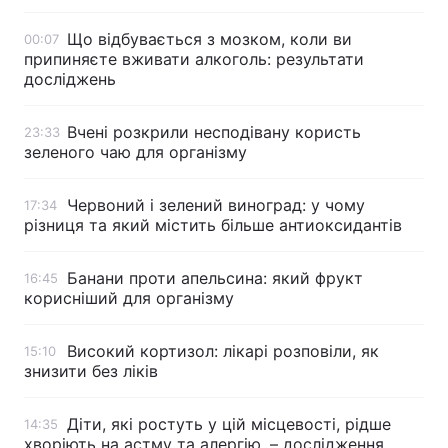
Що відбувається з мозком, коли ви
00:07
припиняєте вживати алкоголь: результати
досліджень
Вчені розкрили несподівану користь
23:33
зеленого чаю для організму
Червоний і зелений виноград: у чому
17:34
різниця та який містить більше антиоксидантів
Банани проти апельсина: який фрукт
16:45
корисніший для організму
Високий кортизол: лікарі розповіли, як
15:10
знизити без ліків
Діти, які ростуть у цій місцевості, рідше
14:35
хворіють на астму та алергію, – дослідження