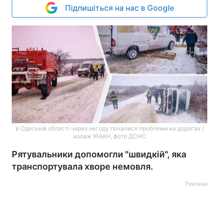
Підпишіться на нас в Google
в Одеській області через негоду почалися проблеми на дорогах /
колаж УНІАН, фото ДСНС
Рятувальники допомогли "швидкій", яка
транспортувала хворе немовля.
Реклама