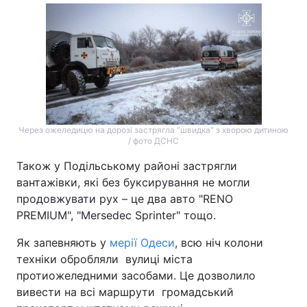
Через ожеледицю на дорозі застрягла "швидка" з хворою дитиною
/ фото ДСНС
Також у Подільському районі застрягли
вантажівки, які без буксирування не могли
продовжувати рух – це два авто "RENO
PREMIUM", "Mersedec Sprinter" тощо.
Як запевняють у
мерії Одеси
, всю ніч колони
техніки обробляли вулиці міста
протиожеледними засобами. Це дозволило
вивести на всі маршрути громадський