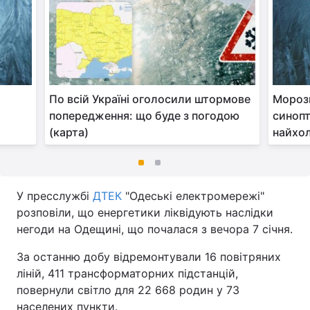
По всій Україні оголосили штормове
Морози
попередження: що буде з погодою
синопт
(карта)
найхо
У пресслужбі
ДТЕК
"Одеські електромережі"
розповіли, що енергетики ліквідують наслідки
негоди на Одещині, що почалася з вечора 7 січня.
За останню добу відремонтували 16 повітряних
ліній, 411 трансформаторних підстанцій,
повернули світло для 22 668 родин у 73
населених пункти.