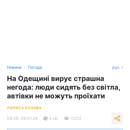
›
Новини
Погода
рус
На Одещині вирує страшна
негода: люди сидять без світла,
автівки не можуть проїхати
ЛАРИСА КОЗОВА
09:58, 09.01.24
4 хв.
13212