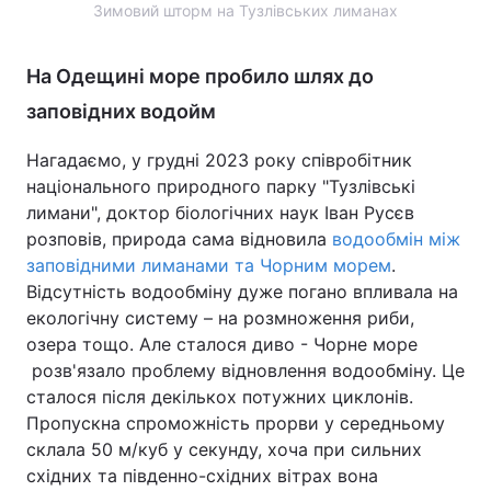
Зимовий шторм на Тузлівських лиманах
Тема оформлення
На Одещині море пробило шлях до
заповідних водойм
Нагадаємо, у грудні 2023 року співробітник
національного природного парку "Тузлівські
лимани", доктор біологічних наук Іван Русєв
розповів, природа сама відновила
водообмін між
заповідними лиманами та Чорним морем
.
Відсутність водообміну дуже погано впливала на
екологічну систему – на розмноження риби,
озера тощо. Але сталося диво - Чорне море
розв'язало проблему відновлення водообміну. Це
сталося після декількох потужних циклонів.
Пропускна спроможність прорви у середньому
склала 50 м/куб у секунду, хоча при сильних
східних та південно-східних вітрах вона