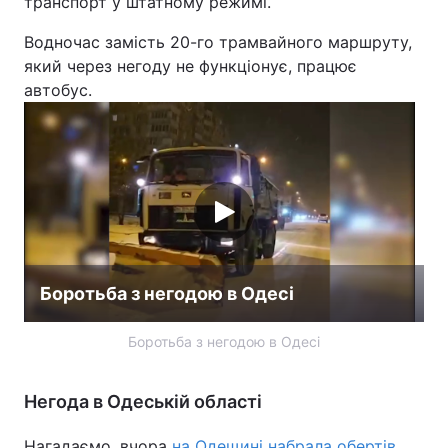
транспорт у штатному режимі.
Водночас замість 20-го трамвайного маршруту,
який через негоду не функціонує, працює
автобус.
Боротьба з негодою в Одесі
Боротьба з негодою в Одесі
Негода в Одеській області
Нагадаємо, вчора
на Одещині набрала обертів