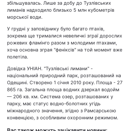
збільшувалась. Лише за добу до Тузлівських
лиманів надходило близько 5 млн кубометрів
морської води.
У грудні у заповіднику було багато птахів,
зокрема ще трималися невеличкі зграї дорослих
рожевих фламінго разом з молодими птахами,
хоча основна зграя "феніксів" на той момент вже
полетіла.
Довідка УНІАН. "Тузлівські лимани" -
національний природний парк, розташований на
Одещині. Створено 1 січня 2010 року. Площа - 27
865 га. Загальна площа водних дзеркал водойм
— 206 кв. км. Система озер, розташованих у
парку, має статус водно-болотних угідь
міжнародного значення, згідно з Рамсарською
конвенцією, з особливим охоронним режимом.
Вас також можуть зацікавити новини: