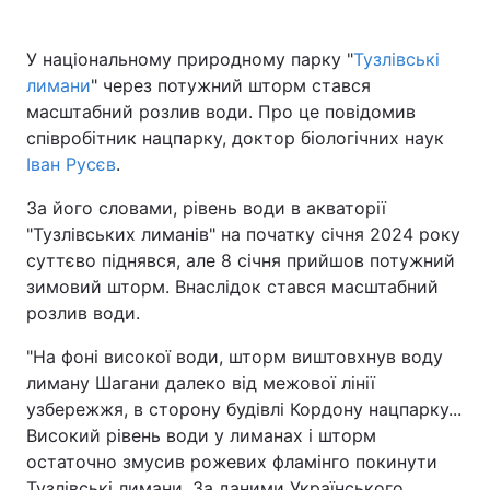
У національному природному парку "
Тузлівські
лимани
" через потужний шторм стався
Головна
Війна
масштабний розлив води. Про це повідомив
співробітник нацпарку, доктор біологічних наук
Україна
Політика
Іван Русєв
.
Економіка
Світ
За його словами, рівень води в акваторії
"Тузлівських лиманів" на початку січня 2024 року
Спорт
Наука
суттєво піднявся, але 8 січня прийшов потужний
зимовий шторм. Внаслідок стався масштабний
Техно і зв'язок
Лайт
розлив води.
Зброя
Інциденти
"На фоні високої води, шторм виштовхнув воду
лиману Шагани далеко від межової лінії
Здоров'я
Туризм
узбережжя, в сторону будівлі Кордону нацпарку...
Цікавинки
Погода
Високий рівень води у лиманах і шторм
остаточно змусив рожевих фламінго покинути
Екологія
Регіони
Тузлівські лимани. За даними Українського