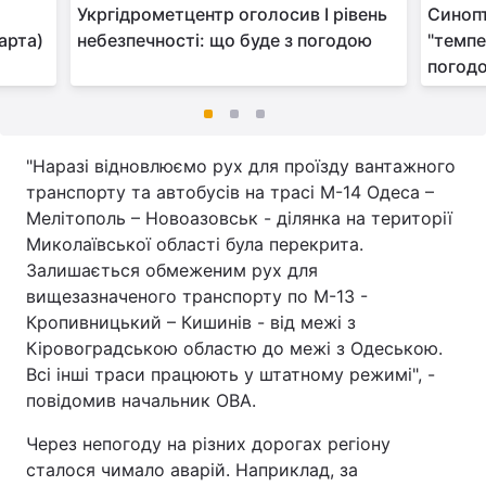
Укргідрометцентр оголосив I рівень
Синопт
арта)
небезпечності: що буде з погодою
"темпе
погод
"Наразі відновлюємо рух для проїзду вантажного
транспорту та автобусів на трасі М-14 Одеса –
Мелітополь – Новоазовськ - ділянка на території
Миколаївської області була перекрита.
Залишається обмеженим рух для
вищезазначеного транспорту по М-13 -
Кропивницький – Кишинів - від межі з
Кіровоградською областю до межі з Одеською.
Всі інші траси працюють у штатному режимі", -
повідомив начальник ОВА.
Через непогоду на різних дорогах регіону
сталося чимало аварій. Наприклад, за