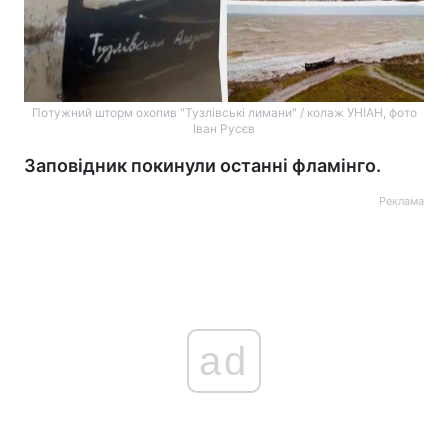
Потужний шторм охопив "Тузлівські лимани" / колаж УНІАН, фото
Іван Русєв
Заповідник покинули останні фламінго.
Реклама
ad