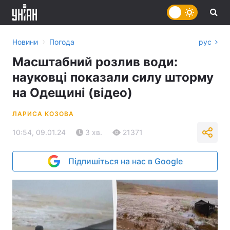
›
Новини
Погода
рус
Масштабний розлив води:
науковці показали силу шторму
на Одещині (відео)
ЛАРИСА КОЗОВА
10:54, 09.01.24
3 хв.
21371
Підпишіться на нас в Google