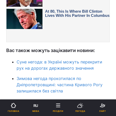
Вас також можуть зацікавити новини:
Суне негода: в Україні можуть перекрити
рух на дорогах державного значення
Зимова негода прокотилася по
Дніпропетровщині: частина Кривого Рогу
залишилася без світла
До кінця тижня погода в Україні зміниться, -
RU
прогноз (карта)
МОВА
ГОЛОВНА
РОЗДІЛИ
ПОГОДА
ЛАЙТ