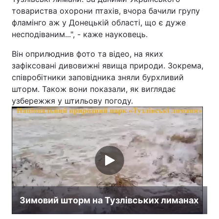
товариства охорони птахів, вчора бачили групу
Лонгріди
фламінго аж у Донецькій області, що є дуже
несподіваним...", - каже науковець.
Відео з Youtube
Статті
Він оприлюднив фото та відео, на яких
зафіксовані дивовижні явища природи. Зокрема,
Інтерв'ю
Думки
співробітники заповідника зняли бурхливий
шторм. Також вони показали, як виглядає
Архів
Вакансії
узбережжя у штильову погоду.
Контакти
Послуги
Зимовий шторм на Тузлівських лиманах