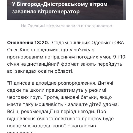
У Білгород-Дністровському вітром
завалило вітрогенератор
На Одещині вітром завалило вітрогенератор
Оновлення 13:20.
Згодом очільник Одеської ОВА
Олег Кіпер повідомив, що у звʼязку з
прогнозованим погіршенням погодних умов 9 і 10
січня на дистанційний формат занять перейдуть
всі закладах освіти області.
"Підписав відповідне розпорядження. Дитячі
садки та школи працюватимуть у режимі
чергових груп. Проте, шановні батьки, якщо
маєте таку можливість - залиште дітей удома.
Всі ці рекомендації на період негоди. Про
відновлення очного освітнього процесу буде
повідомлено додатково", - наголосив
посадовець.