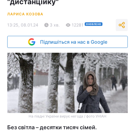
"дистанційку"
ЛАРИСА КОЗОВА
13:25, 08.01.24
3 хв.
12281
ОНОВЛЕНО
Підпишіться на нас в Google
На півдні України вирує негода / фото УНІАН
Без світла – десятки тисяч сімей.