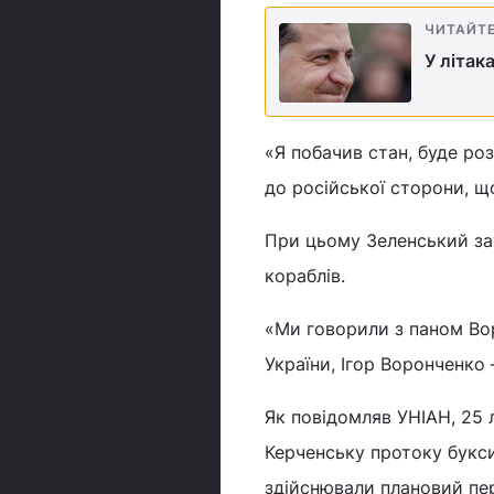
ЧИТАЙТ
У літак
«Я побачив стан, буде ро
до російської сторони, що
При цьому Зеленський за
кораблів.
«Ми говорили з паном Во
України, Ігор Воронченко –
Як повідомляв УНІАН, 25 
Керченську протоку букси
здійснювали плановий пер