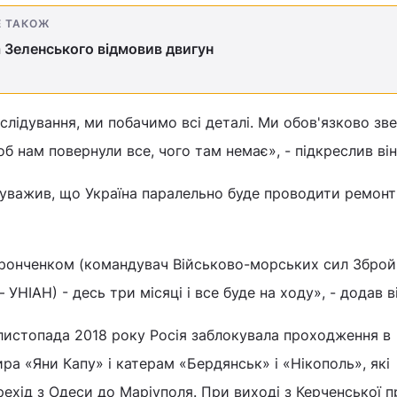
Е ТАКОЖ
а Зеленського відмовив двигун
зслідування, ми побачимо всі деталі. Ми обов'язково з
б нам повернули все, чого там немає», - підкреслив він
уважив, що Україна паралельно буде проводити ремонт
ронченком (командувач Військово-морських сил Зброй
 УНІАН) - десь три місяці і все буде на ходу», - додав ві
листопада 2018 року Росія заблокувала проходження в
ра «Яни Капу» і катерам «Бердянськ» і «Нікополь», які
ехід з Одеси до Маріуполя. При виході з Керченської 