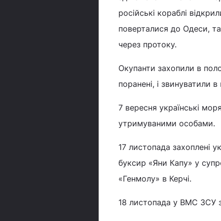
російські кораблі відкрил
поверталися до Одеси, т
через протоку.
Окупанти захопили в поло
поранені, і звинуватили 
7 вересня українські мор
утримуваними особами.
17 листопада захоплені ук
буксир «Яни Капу» у супр
«Генмолу» в Керчі.
18 листопада у ВМС ЗСУ з