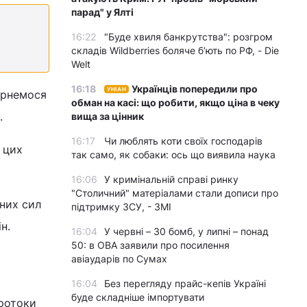
парад" у Ялті
16:22
"Буде хвиля банкрутства": розгром
складів Wildberries боляче бʼють по РФ, - Die
Welt
16:18
Українців попередили про
УНІАН
вернемося
обман на касі: що робити, якщо ціна в чеку
.
вища за цінник
16:17
Чи люблять коти своїх господарів
 цих
так само, як собаки: ось що виявила наука
16:06
У кримінальній справі ринку
"Столичний" матеріалами стали дописи про
них сил
підтримку ЗСУ, - ЗМІ
н.
16:04
У червні – 30 бомб, у липні – понад
50: в ОВА заявили про посилення
авіаударів по Сумах
16:04
Без перегляду прайс-кепів Україні
буде складніше імпортувати
протоки