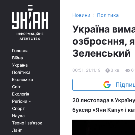
›
Новини
Політика
Україна вима
ІНФОРМАЦІЙНЕ
озброєння, я
АГЕНТСТВО
Зеленський
Головна
Війна
Україна
00:51, 21.11.19
3 хв.
6
Політика
Економіка
Підпиш
Світ
Екологія
20 листопада в Україн
Регіони
Спорт
буксир «Яни Капу» і ка
Наука
Техно і зв'язок
Лайт