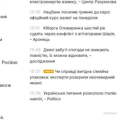
електроенергію взимку, – Центр Разумкова
15:56
Нацбанк посилив гривню до євро:
ння
офіційний курс валют на понеділок
15:51
Кіборга Оловаренка шостий рік
судять через конфлікт з агітаторами Шарія,
и
– Аронець
15:49
Деякі забуті спогади не зникають
повністю, їх можна відновити, –
дослідження
і Росією
15:37
Чи справді вигідна сімейна
УНІАН
упаковка: експерти розкрили неочевидний
нюанс
також
15:36
Українське питання розкололо Італію
навпіл, - Politico
Реклама
а.