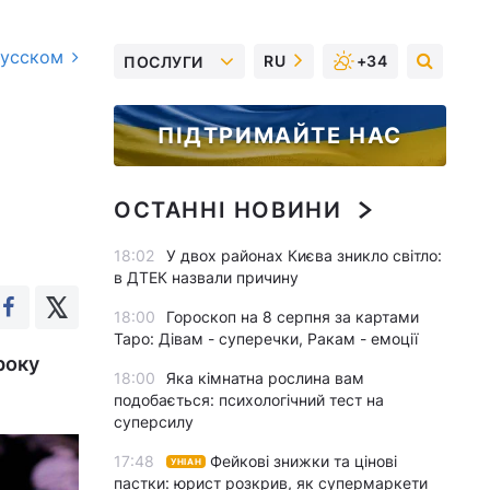
русском
RU
+34
ПОСЛУГИ
ПІДТРИМАЙТЕ НАС
ОСТАННІ НОВИНИ
18:02
У двох районах Києва зникло світло:
в ДТЕК назвали причину
18:00
Гороскоп на 8 серпня за картами
Таро: Дівам - суперечки, Ракам - емоції
року
18:00
Яка кімнатна рослина вам
подобається: психологічний тест на
суперсилу
17:48
Фейкові знижки та цінові
УНІАН
пастки: юрист розкрив, як супермаркети