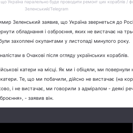
що Україна паралельно буде проводити ремонт цих кораблів / ф
Зеленський/Telegram
мир Зеленський заявив, що Україна звернеться до Рос
рнути обладнання і озброєння, яких не вистачає на трь
були захоплені окупантами у листопаді минулого року.
налістам в Очакові після огляду українських кораблів.
йськові катери на місці. Як ми і обіцяли, ми повернули
 катери. Те, що ми побачили, дійсно не вистачає (на ко
ово, і не вистачає, ми говорили з адміралом - деякі реч
роєння», - заявив він.