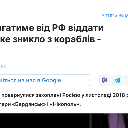
читать на 
гатиме від РФ віддати
ке зникло з кораблів -
168
іться на нас в Google
у повернулися захоплені Росією у листопаді 2018 
тери «Бердянськ» і «Нікополь».