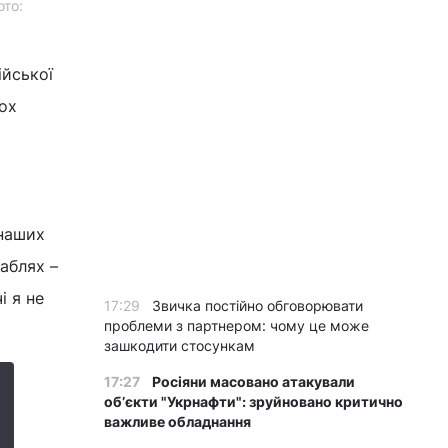
ото:
ійської
ох
 наших
раблях –
і я не
17:29
Звичка постійно обговорювати
проблеми з партнером: чому це може
зашкодити стосункам
17:27
Росіяни масовано атакували
обʼєкти "Укрнафти": зруйновано критично
важливе обладнання