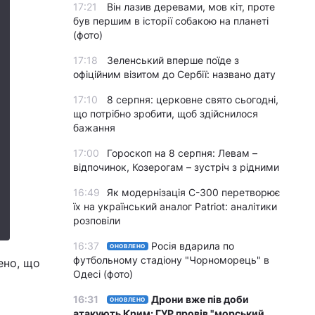
17:21
Він лазив деревами, мов кіт, проте
був першим в історії собакою на планеті
(фото)
17:18
Зеленський вперше поїде з
офіційним візитом до Сербії: названо дату
17:10
8 серпня: церковне свято сьогодні,
що потрібно зробити, щоб здійснилося
бажання
17:00
Гороскоп на 8 серпня: Левам –
відпочинок, Козерогам – зустріч з рідними
16:49
Як модернізація С-300 перетворює
їх на український аналог Patriot: аналітики
розповіли
16:37
Росія вдарила по
ОНОВЛЕНО
футбольному стадіону "Чорноморець" в
ено, що
Одесі (фото)
16:31
Дрони вже пів доби
ОНОВЛЕНО
атакують Крим: ГУР провів "морський