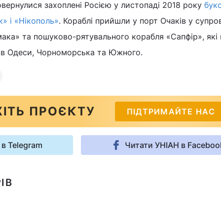
овернулися захоплені Росією у листопаді 2018 року
бук
к» і «Нікополь»
. Кораблі прийшли у порт Очаків у супро
мака» та пошуково-рятувального корабля «Сапфір», які
ів Одеси, Чорноморська та Южного.
ІТЬ ПРОЄКТУ
ПІДТРИМАЙТЕ НАС
 в Telegram
Читати УНІАН в Faceboo
ІВ