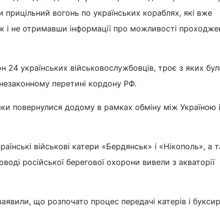
и прицільний вогонь по українських кораблях, які вже
ак і не отримавши інформації про можливості проходже
н 24 українських військовослужбовців, троє з яких бул
в незаконному перетині кордону РФ.
яки повернулися додому в рамках обміну між Україною 
раїнські військові катери «Бердянськ» і «Нікополь», а 
оводі російської берегової охорони вивели з акваторії
аявили, що розпочато процес передачі катерів і буксир