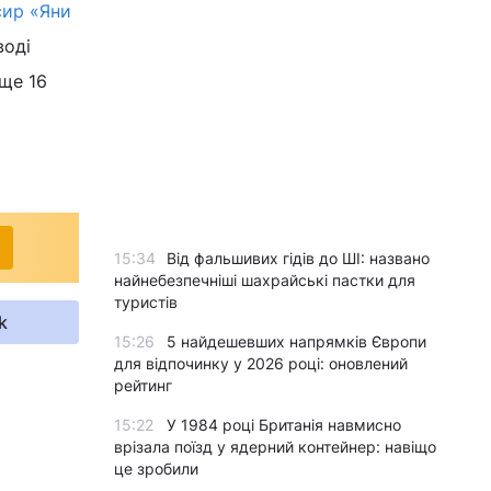
сир «Яни
воді
 ще 16
15:34
Від фальшивих гідів до ШІ: названо
найнебезпечніші шахрайські пастки для
туристів
k
15:26
5 найдешевших напрямків Європи
для відпочинку у 2026 році: оновлений
рейтинг
15:22
У 1984 році Британія навмисно
врізала поїзд у ядерний контейнер: навіщо
це зробили