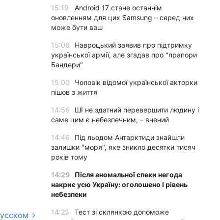
15:19
Android 17 стане останнім
оновленням для цих Samsung – серед них
може бути ваш
15:08
Навроцький заявив про підтримку
української армії, але згадав про "прапори
Бандери"
15:00
Чоловік відомої української акторки
пішов з життя
14:56
ШІ не здатний перевершити людину і
саме цим є небезпечним, – вчений
14:46
Під льодом Антарктиди знайшли
залишки "моря", яке зникло десятки тисяч
років тому
14:29
Після аномальної спеки негода
накриє усю Україну: оголошено І рівень
небезпеки
14:25
Тест зі склянкою допоможе
русском