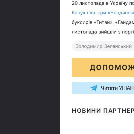
20 листопада в Україну п
Капу» і катери «Бердянсь
буксирів «Титан», «Гайда
листопада вийшли з порт
Володимир Зеленський
ДОПОМОЖ
Читати УНІАН
НОВИНИ ПАРТНЕР