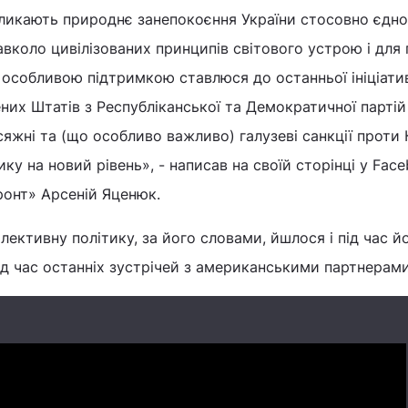
кликають природнє занепокоєння України стосовно єдно
коло цивілізованих принципів світового устрою і для 
 з особливою підтримкою ставлюся до останньої ініціати
них Штатів з Республіканської та Демократичної партій
яжні та (що особливо важливо) галузеві санкції проти 
ку на новий рівень», - написав на своїй сторінці у Fac
ронт» Арсеній Яценюк.
олективну політику, за його словами, йшлося і під час й
під час останніх зустрічей з американськими партнерами