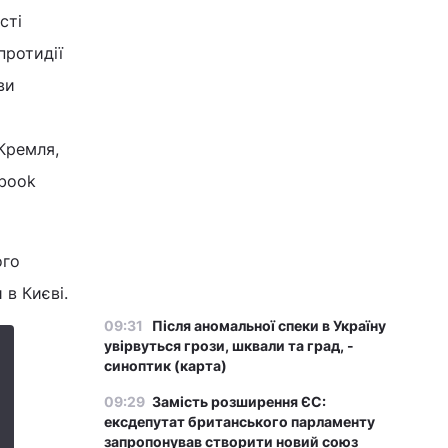
сті
протидії
ви
Кремля,
ebook
ого
 в Києві.
09:31
Після аномальної спеки в Україну
увірвуться грози, шквали та град, -
синоптик (карта)
09:29
Замість розширення ЄС:
ексдепутат британського парламенту
запропонував створити новий союз