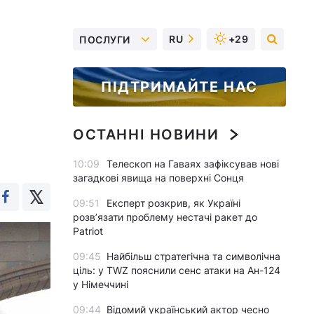
RU
+29
ПОСЛУГИ
ПІДТРИМАЙТЕ НАС
ОСТАННІ НОВИНИ
10:09
Телескоп на Гаваях зафіксував нові
загадкові явища на поверхні Сонця
09:51
Експерт розкрив, як Україні
розвʼязати проблему нестачі ракет до
Patriot
09:45
Найбільш стратегічна та символічна
ціль: у TWZ пояснили сенс атаки на Ан-124
у Німеччині
09:44
Відомий український актор чесно