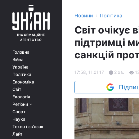
›
Новини
Політика
Світ очікує 
ІНФОРМАЦІЙНЕ
підтримці м
АГЕНТСТВО
санкцій про
Головна
Війна
Україна
17:58, 11.01.17
2 хв.
1
Політика
Економіка
Підпиш
Світ
Екологія
Регіони
Спорт
Наука
Техно і зв'язок
Лайт