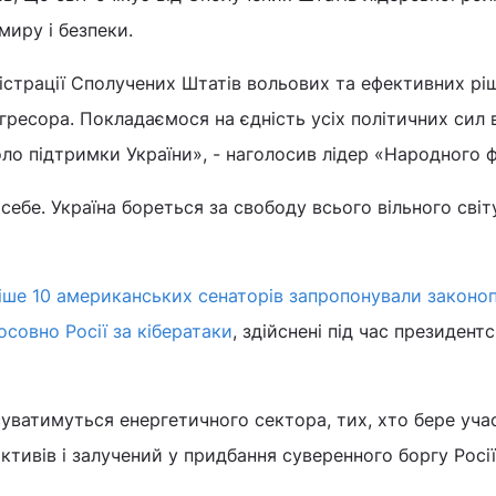
иру і безпеки.
ністрації Сполучених Штатів вольових та ефективних рі
гресора. Покладаємося на єдність усіх політичних сил 
о підтримки України», - наголосив лідер «Народного 
себе. Україна бореться за свободу всього вільного світу
іше 10 американських сенаторів запропонували законо
осовно Росії за кібератаки
, здійснені під час президент
ватимуться енергетичного сектора, тих, хто бере уча
ктивів і залучений у придбання суверенного боргу Росії