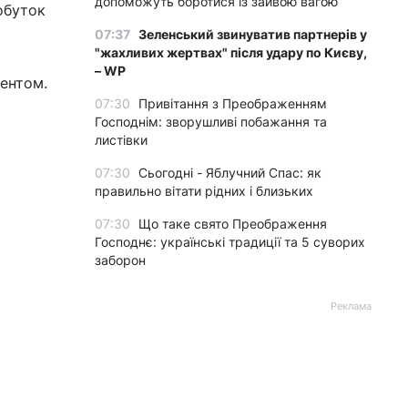
допоможуть боротися із зайвою вагою
обуток
07:37
Зеленський звинуватив партнерів у
"жахливих жертвах" після удару по Києву,
– WP
ентом.
07:30
Привітання з Преображенням
Господнім: зворушливі побажання та
листівки
07:30
Сьогодні - Яблучний Спас: як
правильно вітати рідних і близьких
07:30
Що таке свято Преображення
Господнє: українські традиції та 5 суворих
заборон
Реклама