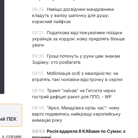
09:25
Навіщо досвідчені мандрівники
кладуть у валізу шапочку для душу:
корисний лайфхак
09:21
Податкова відстежуватиме поїздки
українців за кордон: кому приділять більше
уваги
09:20
Гроші потечуть у руки цим знакам
Зодіаку: хто розбагатіє
09:15
Мобілізація осіб з інвалідністю: чи
втратять такі чоловіки відстрочку в серпні
08:58
Трамп "наїхав" на Гегсета через
гострий дефіцит ракет для ППО, - WP
08:56
"Арко. Мандрівка крізь час": чому
варто подивитись найкращу європейську
кий ПЕК
анімацію року
08:53
Росія вдарила 8 КАБами по Сумах: є
 у справі
поранені