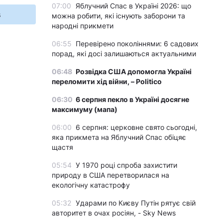
07:00
Яблучний Спас в Україні 2026: що
s
можна робити, які існують заборони та
народні прикмети
06:55
Перевірено поколіннями: 6 садових
порад, які досі залишаються актуальними
06:48
Розвідка США допомогла Україні
переломити хід війни, – Politico
06:30
6 серпня пекло в Україні досягне
максимуму (мапа)
06:00
6 серпня: церковне свято сьогодні,
яка прикмета на Яблучний Спас обіцяє
щастя
05:54
У 1970 році спроба захистити
природу в США перетворилася на
екологічну катастрофу
05:32
Ударами по Києву Путін рятує свій
авторитет в очах росіян, - Sky News