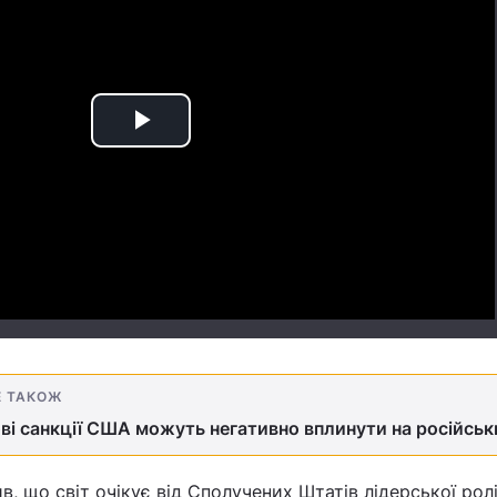
Play
Video
Е ТАКОЖ
ові санкції США можуть негативно вплинути на російсь
, що світ очікує від Сполучених Штатів лідерської ролі