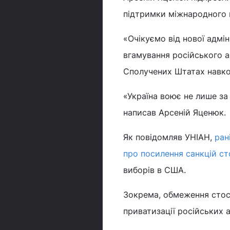
підтримки міжнародного м
«Очікуємо від нової адмі
вгамування російського а
Сполучених Штатах навкол
«Україна воює не лише за 
написав Арсеній Яценюк.
Як повідомляв УНІАН,
ран
про посилення санкцій ст
виборів в США.
Зокрема, обмеження стосу
приватизації російських а