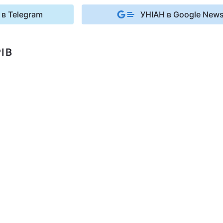
 в Telegram
УНІАН в Google New
ІВ