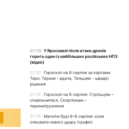
07:26
У Ярославлі після атаки дронів
горить один із найбільших російських НПЗ
(відео)
07:20
Гороскоп на 6 серпня за картами
Таро: Терези - вдача, Тельцям - швидкі
рішення
07:10
Гороскоп на 6 серпня: Стрільцям –
сповільнитися, Скорпіонам –
перенапруження
07:10
Магнітні бурі 6–8 серпня: коли
очікувати нового удару (графік)