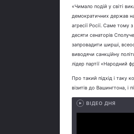
«Чимало подій у світі ви
демократичних держав нав
агресії Росії. Саме тому
десяти сенаторів Сполуче
запровадити ширші, всеос
виводячи санкційну політи
лідер партії «Народний ф
Про такий підхід і таку к
візитів до Вашингтона, і 
ВІДЕО ДНЯ