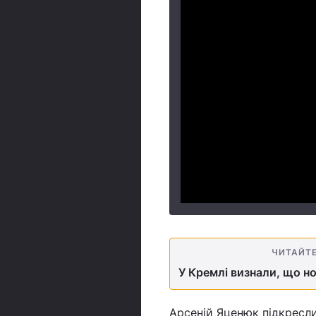
ЧИТАЙТ
У Кремлі визнали, що н
Арсеній Яценюк підкреслив