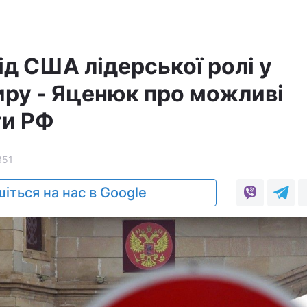
від США лідерської ролі у
иру - Яценюк про можливі
ти РФ
351
іться на нас в Google