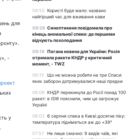
08:50
Користі буде мало: названо
найгірший час для вживання кави
шень для
08:28
Синоптикиня повідомила про
в
кінець аномальної спеки: де першими
відчують похолодання
фронту».
08:19
Погана новина для України: Росія
отримала ракети КНДР у критичний
», -
момент, - TWZ
08:15
Що не можна робити на три Спаси:
яких заборон дотримувалися наші предки
проект
08:08
КНДР перекинула до Росії понад 100
ських
ракет: в ISW пояснили, чим це загрожує
Україні
08:03
6 серпня спека в Києві досягне піку:
сть у
температура підніметься аж до +39°
.
07:57
Не лише смачно: 9 видів чаїв, які