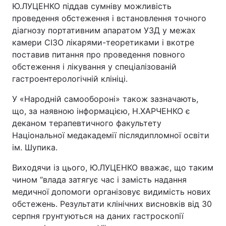
Ю.ЛУЦЕНКО піддав сумніву можливість
проведення обстеження і встановлення точного
діагнозу портативним апаратом УЗД у межах
камери СІЗО лікарями-теоретиками і вкотре
поставив питання про проведення повного
обстеження і лікування у спеціалізованій
гастроентерологічній клініці.
У «Народній самообороні» також зазначають,
що, за наявною інформацією, Н.ХАРЧЕНКО є
деканом терапевтичного факультету
Національної медакадемії післядипломної освіти
ім. Шупика.
Виходячи із цього, Ю.ЛУЦЕНКО вважає, що таким
чином “влада затягує час і замість надання
медичної допомоги організовує видимість нових
обстежень. Результати клінічних висновків від 30
серпня грунтуються на даних гастроскопії