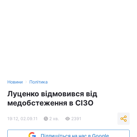
›
Новини
Політика
Луценко відмовився від
медобстеження в СІЗО
19:12, 02.09.11
2 хв.
2391
Підпишіться на нас в Google