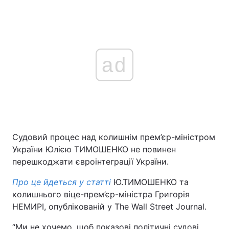
ad
Судовий процес над колишнім прем’єр-міністром
України Юлією ТИМОШЕНКО не повинен
перешкоджати євроінтеграції України.
Про це йдеться у статті
Ю.ТИМОШЕНКО та
колишнього віце-прем’єр-міністра Григорія
НЕМИРІ, опублікованій у The Wall Street Journal.
“Ми не хочемо, щоб показові політичні судові