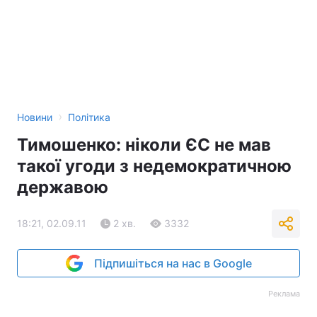
›
Новини
Політика
Тимошенко: ніколи ЄС не мав
такої угоди з недемократичною
державою
18:21, 02.09.11
2 хв.
3332
Підпишіться на нас в Google
Реклама