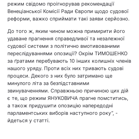
режим свідомо проігнорував рекомендації
Венеціанської Комісії Ради Європи щодо судової
реформи, важко сприймати такі заяви серйозно.
До того ж, яким чином можна примирити його
удаване прагнення справедливої та незалежної
судової системи з політично вмотивованими
переслідуваннями опозиції? Окрім ТИМОШЕНКО
за ґратами перебувають 10 інших колишніх членів
нашого уряду. Проти всіх них тривають судові
процеси. Декого з них було затримано ще
минулого літа за безпідставними
звинуваченнями. Справжньою причиною цих дій
є те, що режим ЯНУКОВИЧА прагне помститись,
а також придушити опозицію напередодні
парламентських виборів наступного року”, -
йдеться у статті.