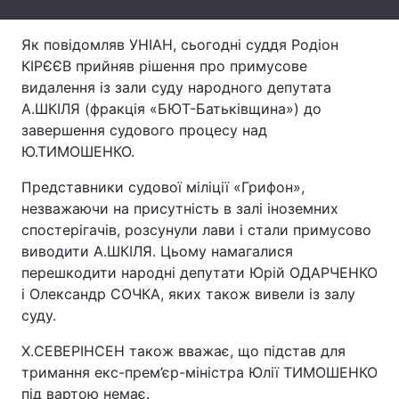
Лонгріди
Як повідомляв УНІАН, сьогодні суддя Родіон
КІРЄЄВ прийняв рішення про примусове
Відео з Youtube
Статті
видалення із зали суду народного депутата
А.ШКІЛЯ (фракція «БЮТ-Батьківщина») до
Інтерв'ю
Думки
завершення судового процесу над
Ю.ТИМОШЕНКО.
Архів
Вакансії
Представники судової міліції «Грифон»,
Контакти
незважаючи на присутність в залі іноземних
спостерігачів, розсунули лави і стали примусово
Послуги
виводити А.ШКІЛЯ. Цьому намагалися
перешкодити народні депутати Юрій ОДАРЧЕНКО
і Олександр СОЧКА, яких також вивели із залу
суду.
Х.СЕВЕРІНСЕН також вважає, що підстав для
тримання екс-прем’єр-міністра Юлії ТИМОШЕНКО
під вартою немає.