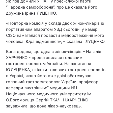
Як повідомили УНІАН у прес-службі партії
“Народна самооборона”, про це сказала його
дружина Ірина ЛУЦЕНКО.
«Повторна комісія у складі двох жінок-лікарів із
портативним апаратом УЗД сьогодні у камері
СІЗО намагалася провести медобстеження мого
чоловіка. Юра відмовився», – сказала І.ЛУЦЕНКО.
Вона додала, що одна з жінок-лікарів – Наталія
ХАРЧЕНКО - представилася головним
гастроентерологом України. На запитання
Ю.ЛУЦЕНКА, скільки головних гастроентерологів
в Україні, якщо його вже двічі обстежував
головний гастроентеролог України, професор
кафедри внутрішньої медицини №1
Національного медичного університету ім.
О.Богомольця Сергій ТКАЧ, Н.ХАРЧЕНКО
зауважила, що вона лікар-науковець.