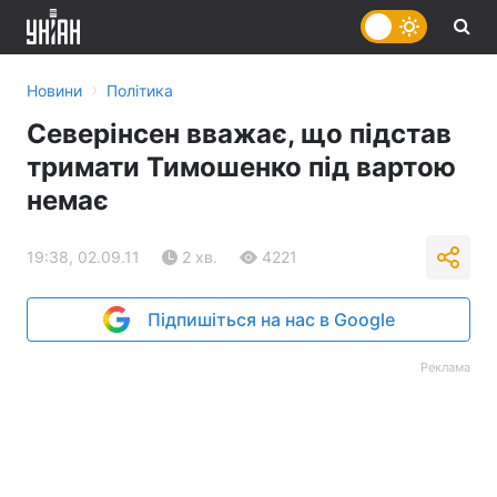
›
Новини
Політика
Северінсен вважає, що підстав
тримати Тимошенко під вартою
немає
19:38, 02.09.11
2 хв.
4221
Підпишіться на нас в Google
Реклама