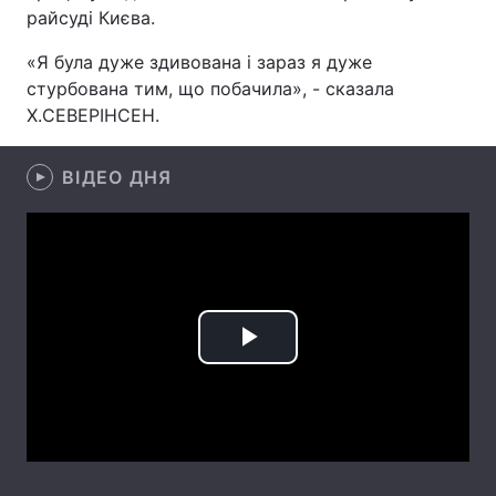
райсуді Києва.
«Я була дуже здивована і зараз я дуже
стурбована тим, що побачила», - сказала
Головна
Війна
Х.СЕВЕРІНСЕН.
Україна
Політика
ВІДЕО ДНЯ
Економіка
Світ
Спорт
Наука
Техно і зв'язок
Лайт
Зброя
Інциденти
Play
Здоров'я
Туризм
Video
Цікавинки
Погода
Екологія
Регіони