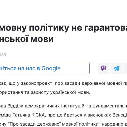
 мовну політику не гаранто
нської мови
139
іться на нас в Google
жає, що у законопроекті про засади державної мовної п
ористання та захисту української мови.
ва Відділу демократичних інституцій та фундаменталь
еміда-Татьяна КІСКА, про це йдеться у висновках Венец
ону “Про засади державної мовної політики” народних д