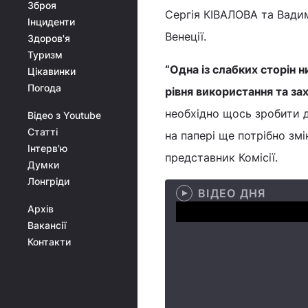
Зброя
Сергія КІВАЛОВА та Вадим
Інциденти
Венеції.
Здоров'я
Туризм
“Одна із слабких сторін 
Цікавинки
Погода
рівня використання та за
необхідно щось зробити д
Відео з Youtube
Статті
на папері ще потрібно змі
Інтерв'ю
представник Комісії.
Думки
Лонгріди
ВІДЕО ДНЯ
Архів
Вакансії
Контакти