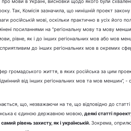
 про мови в Україні, висновки щодо якого були схвален
року. Так, Комісія зазначила, що нинішній проект закону
ваги російській мові, оскільки практично в усіх його п
інені посиланнями на “регіональну мову та мову меншин
ови, рівне, як і до інших регіональних мов або мов мен
 сприятливим до інших регіональних мов в окремих сфе
сфер громадського життя, в яких російська за цим прое
ідмінний від інших регіональних мов та мов меншин”, - 
чається, що, незважаючи на те, що відповідно до статті
аїнська є єдиною державною мовою,
деякі статті проект
самий рівень захисту, як і українській.
Зокрема, оприл