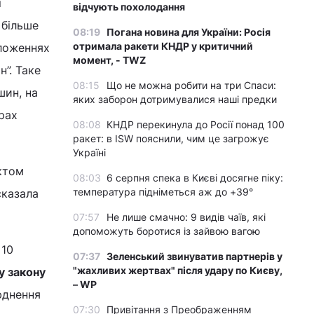
і
відчують похолодання
 більше
08:19
Погана новина для України: Росія
отримала ракети КНДР у критичний
оложеннях
момент, - TWZ
”. Таке
08:15
Що не можна робити на три Спаси:
шин, на
яких заборон дотримувалися наші предки
рах
08:08
КНДР перекинула до Росії понад 100
ракет: в ISW пояснили, чим це загрожує
Україні
ктом
08:03
6 серпня спека в Києві досягне піку:
температура підніметься аж до +39°
сказала
07:57
Не лише смачно: 9 видів чаїв, які
допоможуть боротися із зайвою вагою
 10
07:37
Зеленський звинуватив партнерів у
"жахливих жертвах" після удару по Києву,
у закону
– WP
юднення
07:30
Привітання з Преображенням