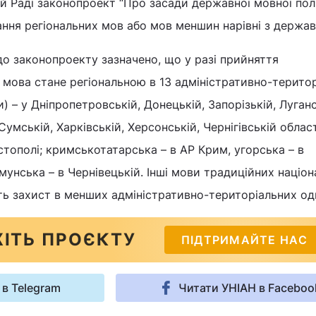
й Раді законопроект “Про засади державної мовної полі
ння регіональних мов або мов меншин нарівні з держа
до законопроекту зазначено, що у разі прийняття
 мова стане регіональною в 13 адміністративно-терито
) – у Дніпропетровській, Донецькій, Запорізькій, Луганс
Сумській, Харківській, Херсонській, Чернігівській облас
стополі; кримськотатарська – в АР Крим, угорська – в
умунська – в Чернівецькій. Інші мови традиційних націо
ь захист в менших адміністративно-територіальних од
ІТЬ ПРОЄКТУ
ПІДТРИМАЙТЕ НАС
 в Telegram
Читати УНІАН в Faceboo