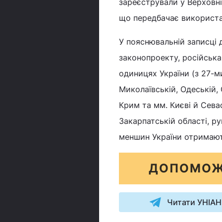
зареєстрували у Верховні
що передбачає використа
У пояснювальній записці 
законопроекту, російська
одиницях України (з 27-ми
Миколаївській, Одеській, 
Крим та мм. Києві й Сева
Закарпатській області, р
меншин України отримают
ДОПОМОЖ
Читати УНІАН