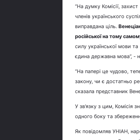
“На думку Комісії, захист
членів українського суспіл
виправдана ціль.
Венеціан
російської на тому самому
силу української мови та 
єдина державна мова”, - 
“На папері це чудово, теп
закону, чи є достатньо р
сказала представник Венец
У зв’язку з цим, Комісія
одного боку та збереження
Як повідомляв УНІАН, нар