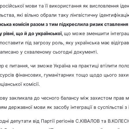
 російської мови та її використання як висловлення іде
ьства, які вільно обрали таку лінгвістичну ідентифікацію
ська комісія разом з тим підкреслила ризик ставлення
 рівні, що й до української,
що може зменшити інтеграц
поставити під загрозу роль, яку українська має відігра
написано у схваленому сьогодні документі.
ер є питання, чи зможе Україна на практиці втілити по
есурсів фінансових, гуманітарних тощо щодо цього захис
іанської комісії.
 знову закликала до чесного балансу між захистом прав 
м державної мови як засобу інтеграції в суспільстві з 
одні депутати від Партії регіонів С.КІВАЛОВ та В.КОЛЕ