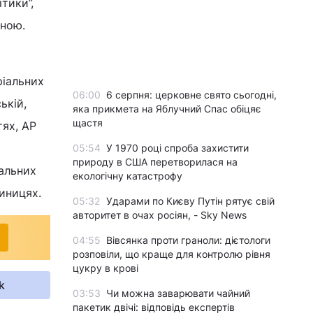
тики”,
вною.
ріальних
06:00
6 серпня: церковне свято сьогодні,
ькій,
яка прикмета на Яблучний Спас обіцяє
щастя
тях, АР
05:54
У 1970 році спроба захистити
природу в США перетворилася на
нальних
екологічну катастрофу
иницях.
05:32
Ударами по Києву Путін рятує свій
авторитет в очах росіян, - Sky News
04:55
Вівсянка проти граноли: дієтологи
розповіли, що краще для контролю рівня
цукру в крові
k
03:53
Чи можна заварювати чайний
пакетик двічі: відповідь експертів