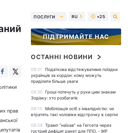
RU
+25
ПОСЛУГИ
ваний
ПІДТРИМАЙТЕ НАС
ОСТАННІ НОВИНИ
09:21
Податкова відстежуватиме поїздки
українців за кордон: кому можуть
приділити більше уваги
олітики
09:20
Гроші потечуть у руки цим знакам
Зодіаку: хто розбагатіє
09:15
Мобілізація осіб з інвалідністю: чи
них прав
втратять такі чоловіки відстрочку в серпні
іанської
08:58
Трамп "наїхав" на Гегсета через
епутатів
гострий дефіцит ракет для ППО, - WP