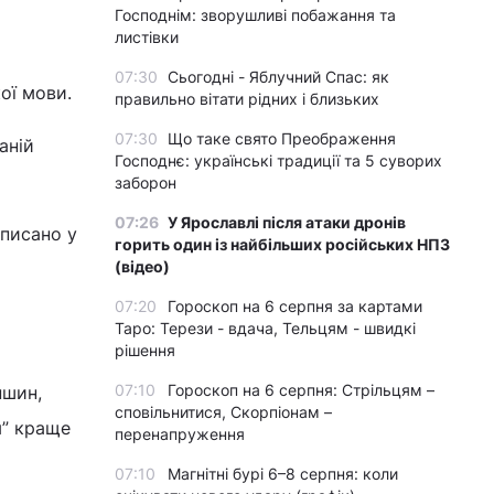
Господнім: зворушливі побажання та
листівки
07:30
Сьогодні - Яблучний Спас: як
ої мови.
правильно вітати рідних і близьких
07:30
Що таке свято Преображення
аній
Господнє: українські традиції та 5 суворих
заборон
07:26
У Ярославлі після атаки дронів
аписано у
горить один із найбільших російських НПЗ
(відео)
07:20
Гороскоп на 6 серпня за картами
Таро: Терези - вдача, Тельцям - швидкі
рішення
07:10
Гороскоп на 6 серпня: Стрільцям –
ншин,
сповільнитися, Скорпіонам –
я” краще
перенапруження
07:10
Магнітні бурі 6–8 серпня: коли