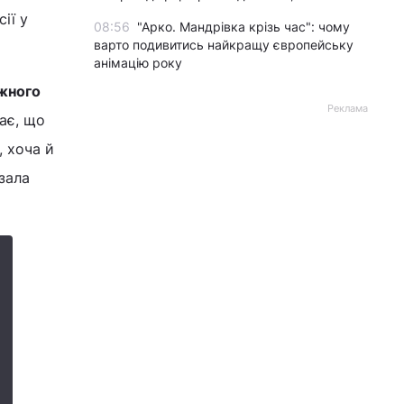
ії у
08:56
"Арко. Мандрівка крізь час": чому
варто подивитись найкращу європейську
анімацію року
ежного
Реклама
ає, що
, хоча й
азала