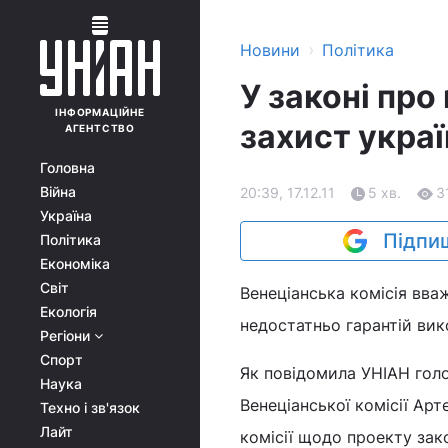
›
Новини
Політика
У законі про
ІНФОРМАЦІЙНЕ
захист украї
АГЕНТСТВО
Головна
Війна
20:39, 17.12.11
5 хв.
3
Україна
Підпиш
Політика
Економіка
Світ
Венеціанська комісія вва
Екологія
недостатньо гарантій вик
Регіони
Спорт
Як повідомила УНІАН голо
Наука
Венеціанської комісії Арт
Техно і зв'язок
Лайт
комісії щодо проекту зак