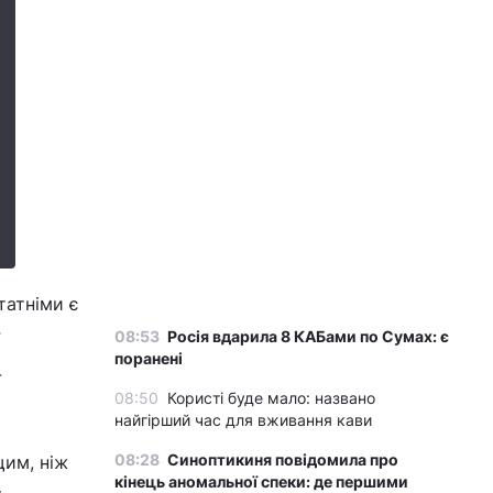
татніми є
08:53
Росія вдарила 8 КАБами по Сумах: є
поранені
-
08:50
Користі буде мало: названо
найгірший час для вживання кави
08:28
Синоптикиня повідомила про
щим, ніж
кінець аномальної спеки: де першими