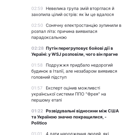
02:59
Невелика група змій вторглася й
захопила цілий острів: як їм це вдалося
02:50
Сонячну електростанцію зупинили в
розпал літа: причина виявилася
парадоксальною
02:28
Путін перегруповує бойові дії в
Україні: у WSJ розповіли, чого він прагне
01:58
Подружжя придбало недорогий
будинок в Італії, але незабаром виявився
головний підступ
01:57
Експерт оцінив можливсті
української системи ППО "Фрея" на
першому етапі
01:22
Розвідувальні відносини між США
та Україною значно покращилися, -
Politico
01:01
4 дати народження людей, які