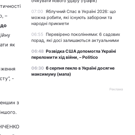
очікувати нового удару (графік)
нтичності
07:00
Яблучний Спас в Україні 2026: що
, –
можна робити, які існують заборони та
народні прикмети
 до
06:55
Перевірено поколіннями: 6 садових
ійну
порад, які досі залишаються актуальними
вати як
06:48
Розвідка США допомогла Україні
переломити хід війни, – Politico
06:30
6 серпня пекло в Україні досягне
ложення
максимуму (мапа)
ту”, -
Реклама
меншин з
іншого.
СНІЧЕНКО