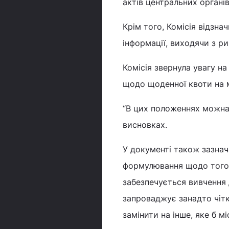
актів центральних органі
Крім того, Комісія відзна
інформації, виходячи з р
Комісія звернула увагу на
щодо щоденної квоти на
“В цих положеннях можна 
висновках.
У документі також зазнач
формулювання щодо того, 
забезпечується вивчення 
запроваджує занадто чітк
замінити на інше, яке б м