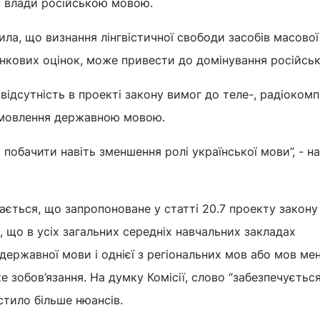
в влади російською мовою.
чила, що визнання лінгвістичної свободи засобів масової
инкових оцінок, може привести до домінування російськ
 відсутність в проекті закону вимог до теле-, радіокомп
 мовлення державною мовою.
побачити навіть зменшення ролі української мови”, - н
ається, що запропоноване у статті 20.7 проекту закону
що в усіх загальних середніх навчальних закладах
державної мови і однієї з регіональних мов або мов ме
е зобов’язання. На думку Комісії, слово “забезпечуєтьс
істило більше нюансів.