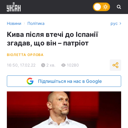
›
Новини
Політика
рус
Кива після втечі до Іспанії
згадав, що він – патріот
ВІОЛЕТТА ОРЛОВА
16:50, 17.02.22
2 хв.
10280
Підпишіться на нас в Google