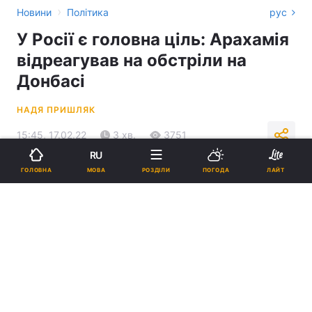
›
Новини
Політика
рус
У Росії є головна ціль: Арахамія
відреагував на обстріли на
Донбасі
НАДЯ ПРИШЛЯК
15:45, 17.02.22
3 хв.
3751
RU
МОВА
ГОЛОВНА
РОЗДІЛИ
ПОГОДА
ЛАЙТ
Підпишіться на нас в Google