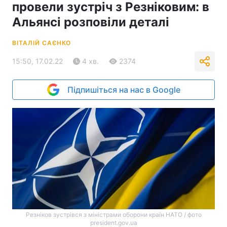
провели зустріч з Резніковим: в
Альянсі розповіли деталі
ВІТАЛІЙ САЄНКО
15:50, 17.02.22
4 хв.
2374
Підпишіться на нас в Google
Резніков зустрівся з міністрами оборони країн НАТО / фото
president.gov.ua