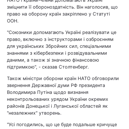
НАТО і країни-члени допомагають Україні
зміцнити її обороноздатність. Він наголосив, що
право на оборону країн закріплено у Статуті
ООН.
"Союзники допомагають Україні реалізувати це
право, включно з інструкторами і озброєнням
для українських Збройних сил, спеціальними
знаннями з кібербезпеки і розвідувальними
даними, а також зі значною фінансовою
підтримкою", - сказав Столтенберг.
Також міністри оборони країн НАТО обговорили
звернення Державної думи РФ президента
Володимира Путіна щодо визнання
неконтрольованих урядом України окремих
районів Донецької і Луганської областей як
"незалежних" утворень.
"Усі погодились, що це буде подальше кричуще