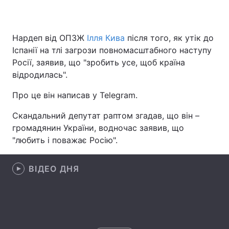
Нардеп від ОПЗЖ
Ілля Кива
після того, як утік до
Головна
Війна
Іспанії на тлі загрози повномасштабного наступу
Росії, заявив, що "зробить усе, щоб країна
Україна
Політика
відродилась".
Економіка
Світ
Про це він написав у Telegram.
Спорт
Наука
Скандальний депутат раптом згадав, що він –
громадянин України, водночас заявив, що
Техно і зв'язок
Лайт
"любить і поважає Росію".
Зброя
Інциденти
ВІДЕО ДНЯ
Здоров'я
Туризм
Цікавинки
Погода
Екологія
Регіони