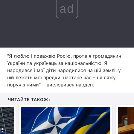
ad
Лонгріди
Відео з Youtube
Статті
Інтерв'ю
Думки
Архів
Вакансії
"Я люблю і поважаю Росію, проте я громадянин
України та українець за національністю! Я
Контакти
народився і мої діти народилися на цій землі, у
ній лежать мої предки, настане час – і я ляжу
Послуги
поруч з ними", - висловився нардеп.
ЧИТАЙТЕ ТАКОЖ: