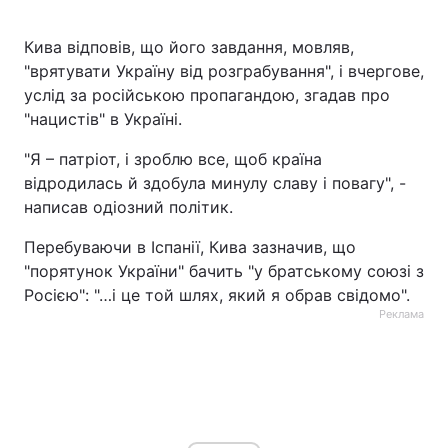
Кива відповів, що його завдання, мовляв,
"врятувати Україну від розграбування", і вчергове,
услід за російською пропагандою, згадав про
"нацистів" в Україні.
"Я – патріот, і зроблю все, щоб країна
відродилась й здобула минулу славу і повагу", -
написав одіозний політик.
Перебуваючи в Іспанії, Кива зазначив, що
"порятунок України" бачить "у братському союзі з
Росією": "…і це той шлях, який я обрав свідомо".
Реклама