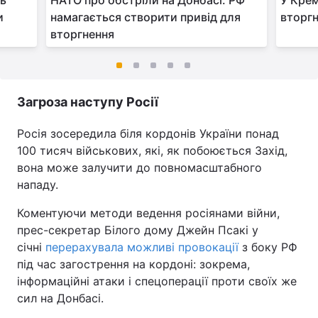
ть
НАТО про обстріли на Донбасі: РФ
У Крем
и
намагається створити привід для
вторгн
вторгнення
Загроза наступу Росії
Росія зосередила біля кордонів України понад
100 тисяч військових, які, як побоюється Захід,
вона може залучити до повномасштабного
нападу.
Коментуючи методи ведення росіянами війни,
прес-секретар Білого дому Джейн Псакі у
січні
перерахувала можливі провокації
з боку РФ
під час загострення на кордоні: зокрема,
інформаційні атаки і спецоперації проти своїх же
сил на Донбасі.