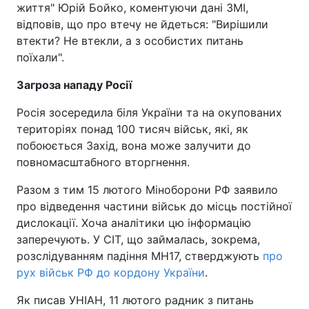
життя" Юрій Бойко, коментуючи дані ЗМІ,
відповів, що про втечу не йдеться: "Вирішили
втекти? Не втекли, а з особистих питань
поїхали".
Загроза нападу Росії
Росія зосередила біля України та на окупованих
територіях понад 100 тисяч військ, які, як
побоюється Захід, вона може залучити до
повномасштабного вторгнення.
Разом з тим 15 лютого Міноборони РФ заявило
про відведення частини військ до місць постійної
дислокації. Хоча аналітики цю інформацію
заперечують. У CIT, що займалась, зокрема,
розслідуванням падіння МН17, стверджують
про
рух військ РФ до кордону України
.
Як писав УНІАН, 11 лютого радник з питань