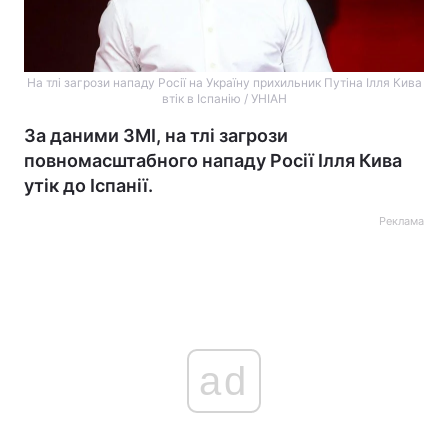
На тлі загрози нападу Росії на Україну прихильник Путіна Ілля Кива
втік в Іспанію / УНІАН
За даними ЗМІ, на тлі загрози
повномасштабного нападу Росії Ілля Кива
утік до Іспанії.
Реклама
ad