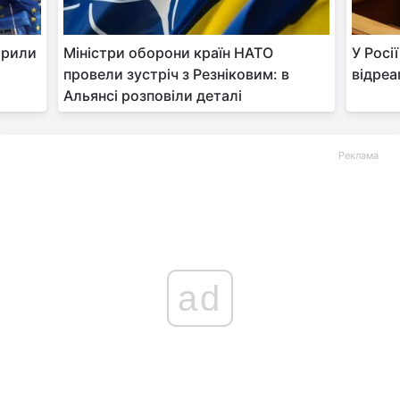
Тема оформлення
орили
Міністри оборони країн НАТО
У Росі
провели зустріч з Резніковим: в
відреа
Альянсі розповіли деталі
Реклама
ad