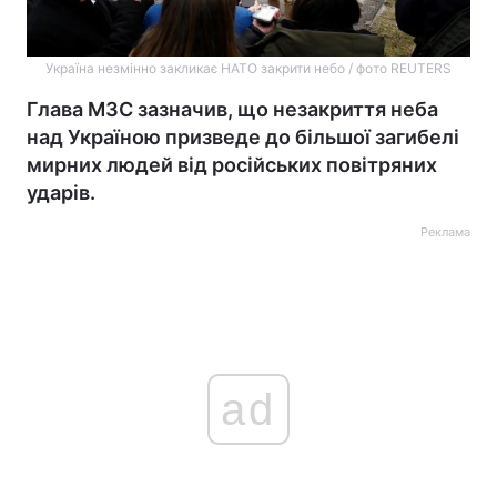
Україна незмінно закликає НАТО закрити небо / фото REUTERS
Глава МЗС зазначив, що незакриття неба
над Україною призведе до більшої загибелі
мирних людей від російських повітряних
ударів.
Реклама
ad