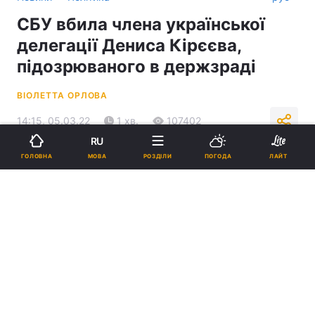
СБУ вбила члена української
делегації Дениса Кірєєва,
підозрюваного в держзраді
ВІОЛЕТТА ОРЛОВА
14:15, 05.03.22
1 хв.
107402
RU
МОВА
ГОЛОВНА
РОЗДІЛИ
ПОГОДА
ЛАЙТ
Підпишіться на нас в Google