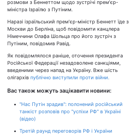
розмови з Беннеттом щодо зустрічі прем'єр-
міністра Ізраїлю з Путіним.
Тема оформлення
Наразі ізраїльський прем'єр-міністр Беннетт їде з
Москви до Берліна, щоб повідомити канцлера
Німеччини Олафа Шольца про його зустріч з
Путіним, повідомив Равід.
Як повідомлялося раніше, оточення президента
Російської Федерації незадоволене санкціями,
введеними через напад на Україну. Вже шість
олігархів
публічно виступили проти війни.
Вас також можуть зацікавити новини:
"Нас Путін зрадив": полонений російський
танкіст розповів про "успіхи РФ" в Україні
(відео)
Третій раунд переговорів РФ і України