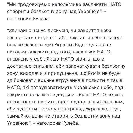
"Ми продовжуємо наполегливо закликати НАТО
створити безльотну зону над Україною", -
наголосив Кулеба.
"Звичайно, існує дискусія, чи закриття неба
загострить ситуацію, або закриття неба принесе
більше безпеки для України. Відповідь на це
питання залежить від того, наскільки НАТО
впевнене у собі. Якщо НАТО вірить, що є
достатньо сильним, аби започаткувати безльотну
зону, виходячи з припущення, що Росія не буде
здійснювати воєнне втручання в польоти літаків
НАТО, які патрулюватимуть українське небо, тоді
закриття неба має відбутися. Якщо НАТО не має
впевненості, і вірить, що є недостатньо сильним,
аби зустріти Росію у повітрі над Україною, тоді,
звичайно, вони не створять безльотну зону над
Україною", - наголосив Кулеба.