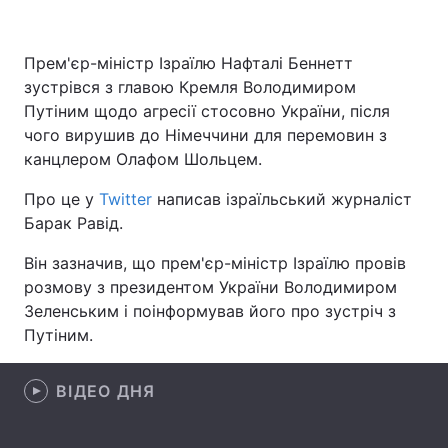
Прем'єр-міністр Ізраїлю Нафталі Беннетт
зустрівся з главою Кремля Володимиром
Головна
Війна
Путіним щодо агресії стосовно України, після
Україна
Політика
чого вирушив до Німеччини для перемовин з
канцлером Олафом Шольцем.
Економіка
Світ
Про це у
Twitter
написав ізраїльський журналіст
Спорт
Наука
Барак Равід.
Він зазначив, що прем'єр-міністр Ізраїлю провів
Техно і зв'язок
Лайт
розмову з президентом України Володимиром
Зброя
Інциденти
Зеленським і поінформував його про зустріч з
Путіним.
Здоров'я
Туризм
ВІДЕО ДНЯ
Цікавинки
Погода
Екологія
Регіони