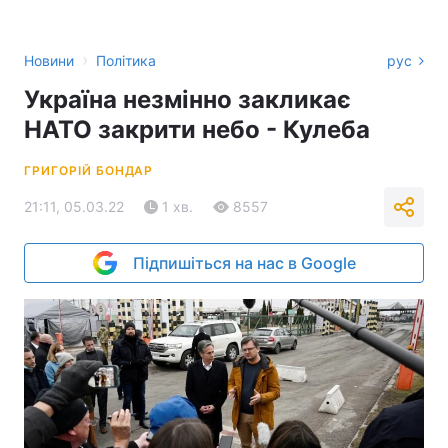
›
Новини
Політика
рус
Україна незмінно закликає
НАТО закрити небо - Кулеба
ГРИГОРІЙ БОНДАР
21:11, 05.03.22
1 хв.
8557
Підпишіться на нас в Google