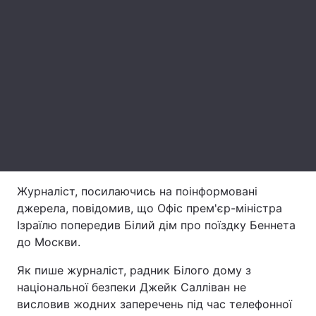
Лонгріди
Відео з Youtube
Статті
Інтерв'ю
Думки
Архів
Вакансії
Контакти
Журналіст, посилаючись на поінформовані
Послуги
джерела, повідомив, що Офіс прем'єр-міністра
Ізраїлю попередив Білий дім про поїздку Беннета
до Москви.
Як пише журналіст, радник Білого дому з
національної безпеки Джейк Салліван не
висловив жодних заперечень під час телефонної