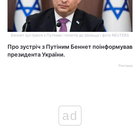
Беннет зустрівся з Путіним і полетів до Шольца / фото REUTERS
Про зустріч з Путіним Беннет поінформував
президента України.
Реклама
ad