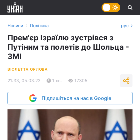
›
Новини
Політика
рус
Прем'єр Ізраїлю зустрівся з
Путіним та полетів до Шольца -
ЗМІ
ВІОЛЕТТА ОРЛОВА
21:33, 05.03.22
1 хв.
17305
Підпишіться на нас в Google